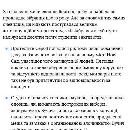
За свідченнями очевидців Reuters, це було найбільше
провладне зібрання цього року. Але за словами тих самих
очевидців, ця кількість поступалася великим
антикорупційним протестам, які відбулися в суботу та
налічували десятки тисяч студентів і активістів.
Протести в Сербії почалися рік тому після обвалення
даху залізничного вокзалу в північному місті Нові-
Сад, унаслідок чого загинули 16 людей. Ця подія
викликала хвилю обурення через ймовірну корупцію
та відсутність відповідальності, оскільки за рік ніхто
так і не був притягнутий до відповідальності за
інцидент.
Студенти, правозахисники, науковці та представники
опозиції, які вимагають дострокових виборів,
звинувачують Вучича та його союзників у корупції,
насильстві проти політичних опонентів, придушенні
медіа та звʼязках з організованою злочинністю. Вучич
та його союзники це заперечують.