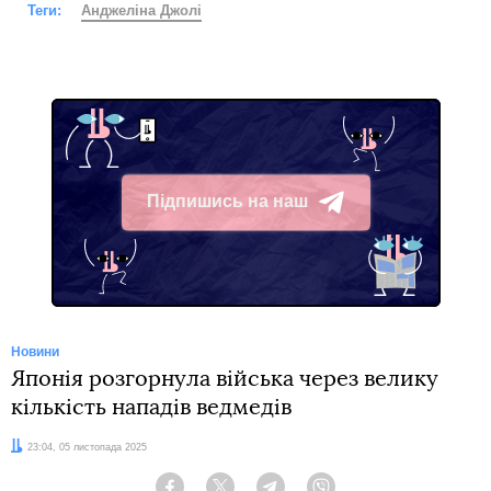
Теги:
Анджеліна Джолі
Підпишись на наш
Telegram
Новини
Японія розгорнула війська через велику
кількість нападів ведмедів
Дата:
23:04, 05 листопада 2025