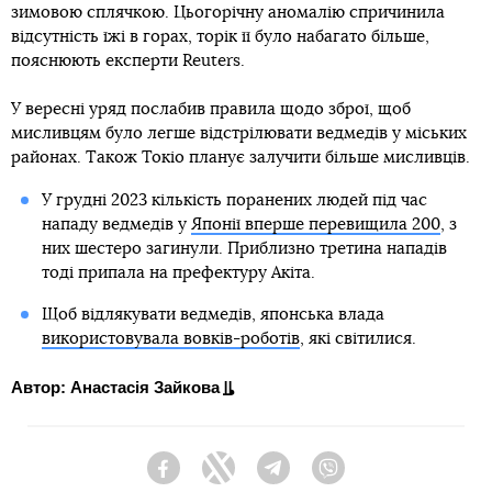
зимовою сплячкою. Цьогорічну аномалію спричинила
відсутність їжі в горах, торік її було набагато більше,
пояснюють експерти Reuters.
У вересні уряд послабив правила щодо зброї, щоб
мисливцям було легше відстрілювати ведмедів у міських
районах. Також Токіо планує залучити більше мисливців.
У грудні 2023 кількість поранених людей під час
нападу ведмедів у
Японії вперше перевищила 200
, з
них шестеро загинули. Приблизно третина нападів
тоді припала на префектуру Акіта.
Щоб відлякувати ведмедів, японська влада
використовувала вовків-роботів
, які світилися.
Автор: Анастасія Зайкова
Facebook
Twitter
Telegram
Viber