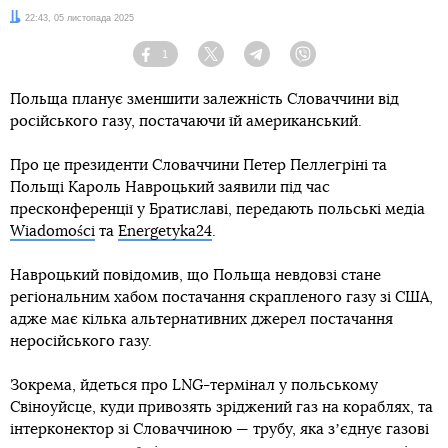
Дата:
22:43, 05 листопада 2025
1
Facebook
Twitter
Telegram
Viber
Польща планує зменшити залежність Словаччини від
російського газу, постачаючи їй американський.
Про це президенти Словаччини Петер Пеллегріні та
Польщі Кароль Навроцький заявили під час
пресконференції у Братиславі, передають польські медіа
Wiadomości
та
Energetyka24
.
Навроцький повідомив, що Польща невдовзі стане
регіональним хабом постачання скрапленого газу зі США,
адже має кілька альтернативних джерел постачання
неросійського газу.
Зокрема, йдеться про LNG-термінал у польському
Свіноуйсце, куди привозять зріджений газ на кораблях, та
інтерконектор зі Словаччиною — трубу, яка зʼєднує газові