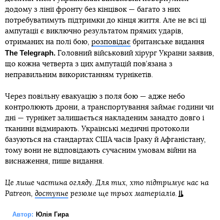
додому з лінії фронту без кінцівок — багато з них
потребуватимуть підтримки до кінця життя. Але не всі ці
ампутації є виключно результатом прямих ударів,
отриманих на полі бою,
розповідає
британське видання
The Telegraph.
Головний військовий хірург України заявив,
що кожна четверта з цих ампутацій пов’язана з
неправильним використанням турнікетів.
Через повільну евакуацію з поля бою — адже небо
контролюють дрони, а транспортування займає години чи
дні — турнікет залишається накладеним занадто довго і
тканини відмирають. Українські медичні протоколи
базуються на стандартах США часів Іраку й Афганістану,
тому вони не відповідають сучасним умовам війни на
виснаження, пише видання.
Це лише частина огляду. Для тих, хто підтримує нас на
Patreon,
доступне
резюме ще трьох матеріалів.
Автор:
Юлія Гира