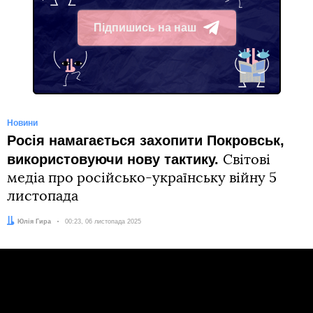
Підпишись на наш
Telegram
Новини
Росія намагається захопити Покровськ,
використовуючи нову тактику.
Світові
медіа про російсько-українську війну 5
листопада
Автор:
Юлія Гира
Дата:
00:23, 06 листопада 2025