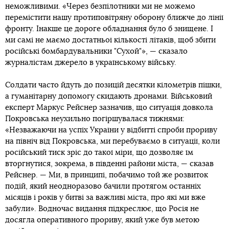
неможливими. «Через безпілотники ми не можемо
перемістити нашу протиповітряну оборону ближче до лінії
фронту. Інакше це дороге обладнання було б знищене. І
ми самі не маємо достатньої кількості літаків, щоб збити
російські бомбардувальники "Сухой"», — сказало
журналістам джерело в українському війську.
Солдати часто йдуть до позицій десятки кілометрів пішки,
а гуманітарну допомогу скидають дронами. Військовий
експерт Маркус Рейснер зазначив, що ситуація довкола
Покровська неухильно погіршувалася тижнями:
«Незважаючи на успіх України у відбитті спроби прориву
на північ від Покровська, ми перебуваємо в ситуації, коли
російський тиск зріс до такої міри, що дозволяє їм
вторгнутися, зокрема, в південні райони міста, — сказав
Рейснер. — Ми, в принципі, побачимо той же розвиток
подій, який неодноразово бачили протягом останніх
місяців і років у битві за важливі міста, про які ми вже
забули». Водночас видання підкреслює, що Росія не
досягла оперативного прориву, який уже був метою