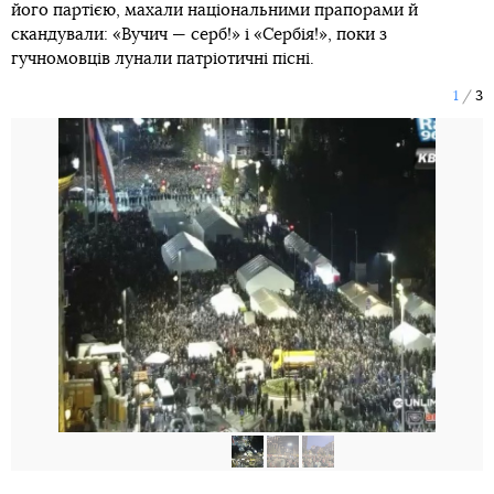
його партією, махали національними прапорами й
скандували: «Вучич — серб!» і «Сербія!», поки з
гучномовців лунали патріотичні пісні.
1
3