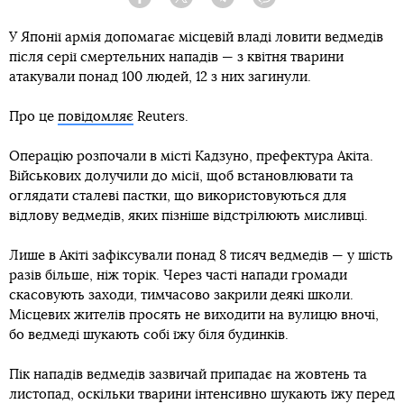
Facebook
Twitter
Telegram
Viber
У Японії армія допомагає місцевій владі ловити ведмедів
після серії смертельних нападів — з квітня тварини
атакували понад 100 людей, 12 з них загинули.
Про це
повідомляє
Reuters.
Операцію розпочали в місті Кадзуно, префектура Акіта.
Військових долучили до місії, щоб встановлювати та
оглядати сталеві пастки, що використовуються для
відлову ведмедів, яких пізніше відстрілюють мисливці.
Лише в Акіті зафіксували понад 8 тисяч ведмедів — у шість
разів більше, ніж торік. Через часті напади громади
скасовують заходи, тимчасово закрили деякі школи.
Місцевих жителів просять не виходити на вулицю вночі,
бо ведмеді шукають собі їжу біля будинків.
Пік нападів ведмедів зазвичай припадає на жовтень та
листопад, оскільки тварини інтенсивно шукають їжу перед