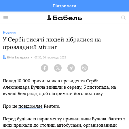
Підтримати
Facebook
Telegram
Twitter
Instagram
Меню
По
по
сай
Новини
У Сербії тисячі людей зібралися на
провладний мітинг
Автор:
Юлія Завадська
Дата:
07:35, 06 листопада 2025
Facebook
Twitter
Telegram
Viber
Понад 10 000 прихильників президента Сербії
Александара Вучича вийшли в середу, 5 листопада, на
вулиці Белграда, щоб підтримати його політику.
Про це
повідомляє
Reuters.
Перед будівлею парламенту прихильники Вучича, багато з
яких приїхали до столиці автобусами, організованими