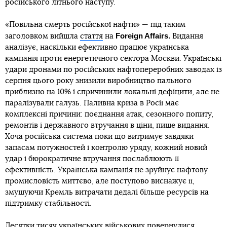
російського літнього наступу.
«Повільна смерть російської нафти» — під таким
Foreign Affairs.
заголовком вийшла
стаття
на
Видання
аналізує, наскільки ефективно працює українська
кампанія проти енергетичного сектора Москви. Українські
удари дронами по російських нафтопереробних заводах із
серпня цього року знизили виробництво пального
приблизно на 10% і спричинили локальні дефіцити, але не
паралізували галузь. Паливна криза в Росії має
комплексні причини: поєднання атак, сезонного попиту,
ремонтів і державного втручання в ціни, пише видання.
Хоча російська система поки що витримує завдяки
запасам потужностей і контролю уряду, кожний новий
удар і бюрократичне втручання послаблюють її
ефективність. Українська кампанія не зруйнує нафтову
промисловість миттєво, але поступово виснажує її,
змушуючи Кремль витрачати дедалі більше ресурсів на
підтримку стабільності.
Десятки тисяч українських військових повернулися