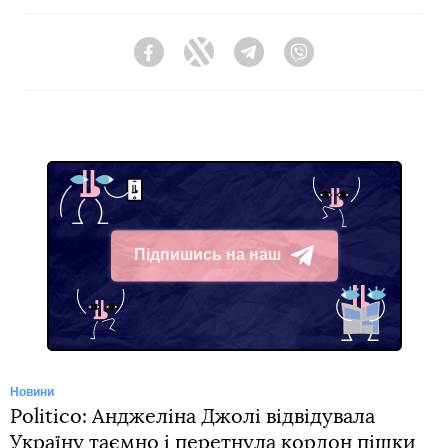
Facebook
Twitter
Telegram
Viber
Підпишись на наш
Telegram
Новини
Politico: Анджеліна Джолі відвідувала
Україну таємно і перетнула кордон пішки