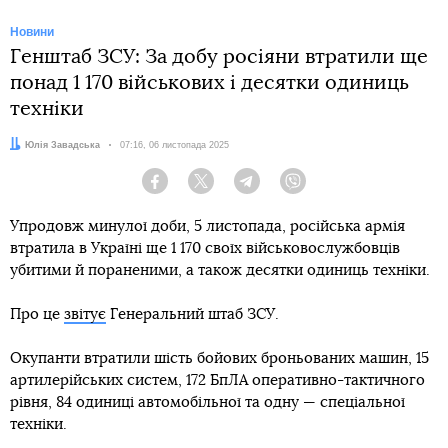
Новини
Генштаб ЗСУ: За добу росіяни втратили ще
понад 1 170 військових і десятки одиниць
техніки
Автор:
Юлія Завадська
Дата:
07:16, 06 листопада 2025
Facebook
Twitter
Telegram
Viber
Упродовж минулої доби, 5 листопада, російська армія
втратила в Україні ще 1 170 своїх військовослужбовців
убитими й пораненими, а також десятки одиниць техніки.
Про це
звітує
Генеральний штаб ЗСУ.
Окупанти втратили шість бойових броньованих машин, 15
артилерійських систем, 172 БпЛА оперативно-тактичного
рівня, 84 одиниці автомобільної та одну — спеціальної
техніки.