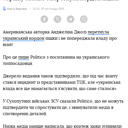
Автор:
Ольга Березюк
Дата:
23:16, 05 листопада 2025
Facebook
Twitter
Telegram
Viber
Американська акторка Анджеліна Джолі
перетнула
український кордон
пішки і не попереджала владу про
візит.
Про це
пише
Politico з посиланням на українського
топпосадовця.
Джерело видання також підтвердило, що під час візиту
стався інцидент із представниками ТЦК, але «українська
влада все ще намагається з’ясувати, що саме сталося».
У Сухопутних військах ЗСУ сказали Politico, що не можуть
підтвердити чи спростувати це, і звинуватили медіа в
спотворенні деталей.
Низка медіа раніше написала, що кортеж зірки зупинили