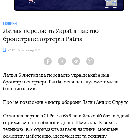
Новини
Латвія передасть Україні партію
бронетранспортерів Patria
Дата:
22:12, 05 листопада 2025
Facebook
Twitter
Telegram
Viber
Латвія 6 листопада передасть українській армії
бронетранспортери Patria, оснащені кулеметами та
боєприпасами.
Про це
повідомив
міністр оборони Латвії Андріс Спрудс.
Останню партію з 21 Patria 6x6 на військовій базі в Адажі
отримає міністр оборони Денис Шмигаль. Разом із
технікою ЗСУ отримають запасні частини, мобільну
ремонтну майстерню, інструменти та технічну