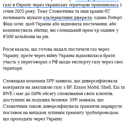
газу в Європу через українську територію припинилась
1
січня 2025 року. Тому Словаччина та інші країни ЄС
починають шукати
альтернативні джерела
, однак Роберт
Фіцо хоче, щоб Україна або відновила постачання, або
компенсувала збитки, які словацький премʼєр оцінює у
€500 мільйонів на рік.
Росія казала, що готова надалі постачати газ через
Україну, проте через війну Україна відмовилася брати
участь у переговорах з РФ щодо експорту газу через свої
території.
Словацька компанія SPP заявила, що диверсифікувала
контракти на закупівлю газу з BP, Exxon Mobil, Shell, Eni та
RWE і має до 150% обсягу споживання своїх клієнтів,
доступних як подушка безпеки. SPP заявила, що
Словаччина також диверсифікувала транзитні маршрути
поставок на випадок зупинки транзиту трубопроводом,
що проходить через Україну.