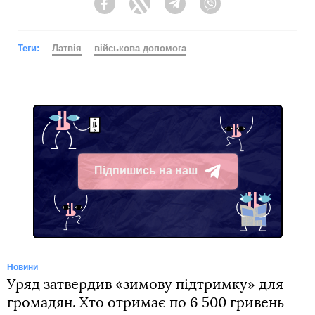
Facebook
Twitter
Telegram
Viber
Теги:
Латвія
військова допомога
Підпишись на наш
Telegram
Новини
Уряд затвердив «зимову підтримку» для
громадян. Хто отримає по 6 500 гривень