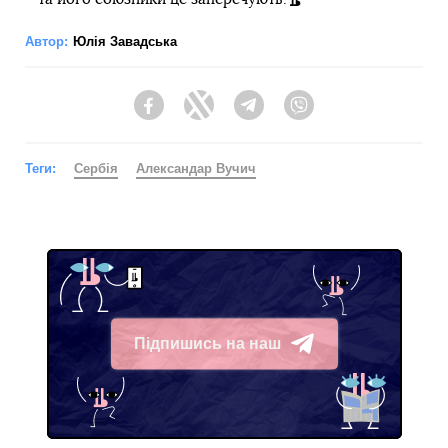
Автор:
Юлія Завадська
Facebook
Twitter
Telegram
Viber
Теги:
Сербія
Александар Вучич
Підпишись на наш
Telegram