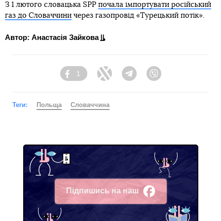
З 1 лютого словацька SPP
почала імпортувати російський
газ до Словаччини
через газопровід «Турецький потік».
Автор: Анастасія Зайкова
1
Facebook
Twitter
Telegram
Viber
Теги:
Польща
Словаччина
Підпишись на наш
Facebook