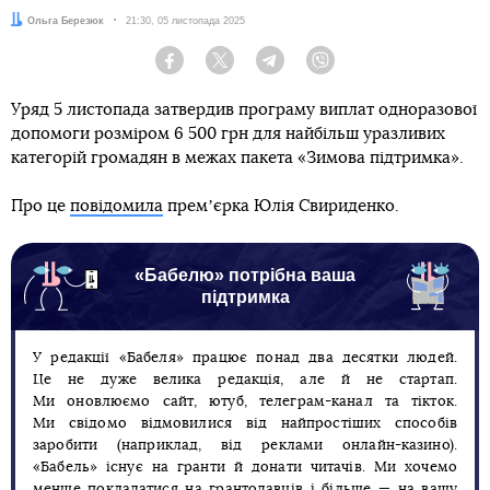
Автор:
Ольга Березюк
Дата:
21:30, 05 листопада 2025
Facebook
Twitter
Telegram
Viber
Уряд 5 листопада затвердив програму виплат одноразової
допомоги розміром 6 500 грн для найбільш уразливих
категорій громадян в межах пакета «Зимова підтримка».
Про це
повідомила
премʼєрка Юлія Свириденко.
«Бабелю» потрібна ваша
підтримка
У редакції «Бабеля» працює понад два десятки людей.
Це не дуже велика редакція, але й не стартап.
Ми оновлюємо сайт, ютуб, телеграм-канал та тікток.
Ми свідомо відмовилися від найпростіших способів
заробити (наприклад, від реклами онлайн-казино).
«Бабель» існує на гранти й донати читачів. Ми хочемо
менше покладатися на грантодавців і більше — на вашу