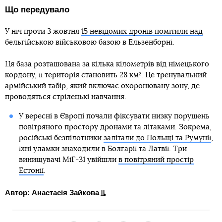
Що передувало
У ніч проти 3 жовтня
15 невідомих дронів помітили над
бельгійською військовою базою в Ельзенборні.
Ця база розташована за кілька кілометрів від німецького
кордону, її територія становить 28 км². Це тренувальний
армійський табір, який включає охоронювану зону, де
проводяться стрілецькі навчання.
У вересні в Європі почали фіксувати низку порушень
повітряного простору дронами та літаками. Зокрема,
російські безпілотники
залітали до Польщі та Румунії
,
їхні уламки знаходили в Болгарії та Латвії. Три
винищувачі МіГ-31 увійшли
в повітряний простір
Естонії
.
Автор: Анастасія Зайкова