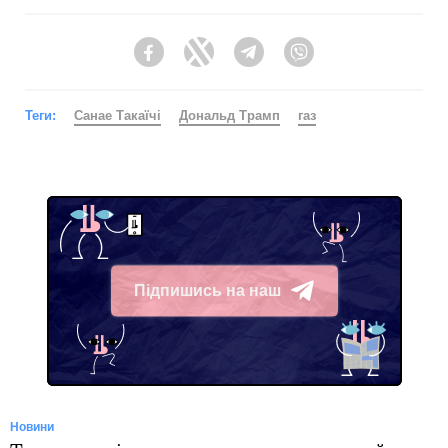
Facebook
Twitter
Telegram
Viber
Теги:
Санае Такаїчі
Дональд Трамп
газ
Підпишись на наш
Telegram
Новини