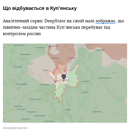
Що відбувається в Купʼянську
Аналітичний сервіс DeepState на своїй мапі
зображає
, що
північно-західна частина Купʼянська перебуває під
контролем росіян.
deepstatemap.live