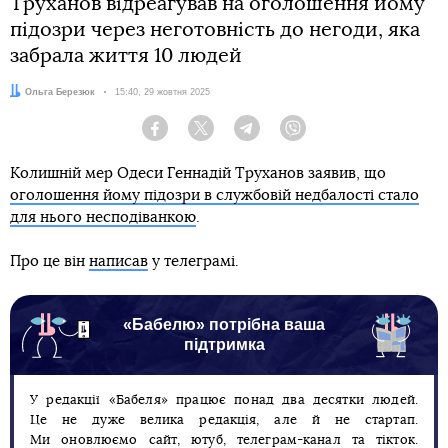
Труханов відреагував на оголошення йому
підозри через неготовність до негоди, яка
забрала життя 10 людей
Автор:
Ольга Березюк
Дата:
15:40, 29 жовтня 2025
Facebook
Twitter
Telegram
Viber
Колишній мер Одеси Геннадій Труханов заявив, що
оголошення йому підозри в службовій недбалості стало
для нього несподіванкою
.
Про це він
написав
у телеграмі.
«Бабелю» потрібна ваша
підтримка
У редакції «Бабеля» працює понад два десятки людей.
Це не дуже велика редакція, але й не стартап.
Ми оновлюємо сайт, ютуб, телеграм-канал та тікток.