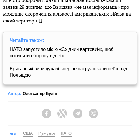
Міністр оборони Польщі Владислав Косіняк-Камиш
заявив 29 жовтня, що Варшава «не має інформації» про
можливе скорочення кількості американських військ на
своїй території.
Читайте також:
НАТО запустило місію «Східний вартовий», щоб
посилити оборону від Росії
Британські винищувачі вперше патрулювали небо над
Польщею
Автор:
Олександр Булін
Facebook
Twitter
Telegram
Viber
Теги:
США
Румунія
НАТО