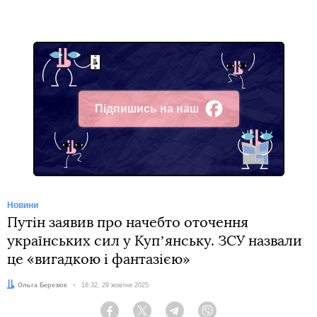
Підпишись на наш
Facebook
Новини
Путін заявив про начебто оточення
українських сил у Купʼянську. ЗСУ назвали
це «вигадкою і фантазією»
Автор:
Ольга Березюк
Дата:
16:32, 29 жовтня 2025
Facebook
Twitter
Telegram
Viber