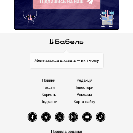
Підпишись на наш
Telegram
як і чому
Мене завжди цікавить —
Новини
Редакція
Тексти
Інвестори
Користь
Реклама
Подкасти
Карта сайту
Facebook
Telegram
Twitter
Instagram
YouTube
TikTok
Правила редакції