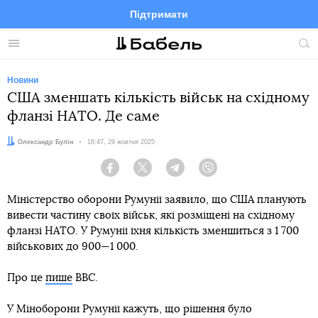
Підтримати
Facebook
Telegram
Twitter
Instagram
Меню
По
по
сай
Новини
США зменшать кількість військ на східному
фланзі НАТО. Де саме
Автор:
Олександр Булін
Дата:
16:47, 29 жовтня 2025
Facebook
Twitter
Telegram
Viber
Міністерство оборони Румунії заявило, що США планують
вивести частину своїх військ, які розміщені на східному
фланзі НАТО. У Румунії їхня кількість зменшиться з 1 700
військових до 900—1 000.
Про це
пише
BBC.
У Міноборони Румунії кажуть, що рішення було