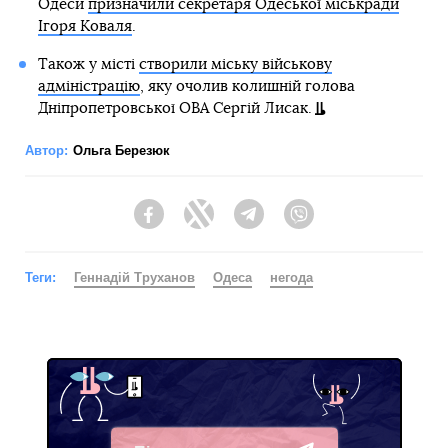
Одеси
призначили секретаря Одеської міськради
Ігоря Коваля
.
Також у місті
створили міську військову
адміністрацію
, яку очолив колишній голова
Дніпропетровської ОВА Сергій Лисак.
Автор:
Ольга Березюк
Facebook
Twitter
Telegram
Viber
Теги:
Геннадій Труханов
Одеса
негода