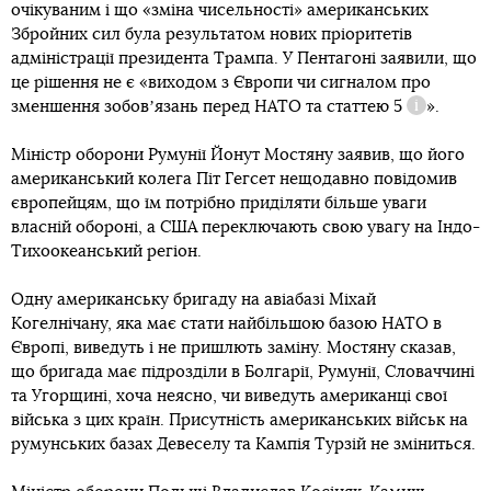
очікуваним і що «зміна чисельності» американських
Збройних сил була результатом нових пріоритетів
адміністрації президента Трампа. У Пентагоні заявили, що
це рішення не є «виходом з Європи чи сигналом про
зменшення зобовʼязань перед НАТО та
статтею 5
».
Довідка
Міністр оборони Румунії Йонут Мостяну заявив, що його
американський колега Піт Гегсет нещодавно повідомив
європейцям, що їм потрібно приділяти більше уваги
власній обороні, а США переключають свою увагу на Індо-
Тихоокеанський регіон.
Одну американську бригаду на авіабазі Міхай
Когелнічану, яка має стати найбільшою базою НАТО в
Європі, виведуть і не пришлють заміну. Мостяну сказав,
що бригада має підрозділи в Болгарії, Румунії, Словаччині
та Угорщині, хоча неясно, чи виведуть американці свої
війська з цих країн. Присутність американських військ на
румунських базах Девеселу та Кампія Турзій не зміниться.