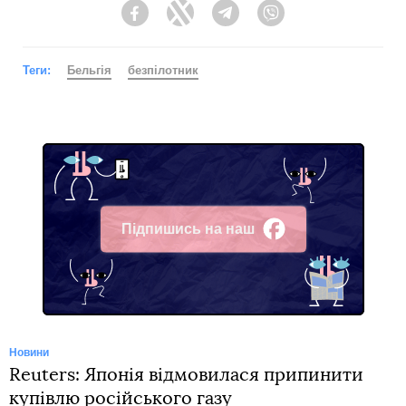
Facebook
Twitter
Telegram
Viber
Теги:
Бельгія
безпілотник
Підпишись на наш
Facebook
Новини
Reuters: Японія відмовилася припинити
купівлю російського газу