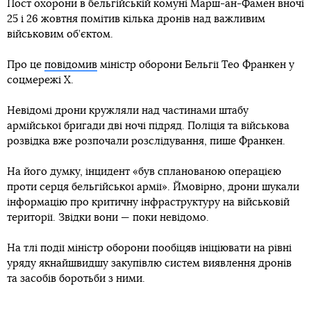
Пост охорони в бельгійській комуні Марш-ан-Фамен вночі
25 і 26 жовтня помітив кілька дронів над важливим
військовим об’єктом.
Про це
повідомив
міністр оборони Бельгії Тео Франкен у
соцмережі Х.
Невідомі дрони кружляли над частинами штабу
армійської бригади дві ночі підряд. Поліція та військова
розвідка вже розпочали розслідування, пише Франкен.
На його думку, інцидент «був спланованою операцією
проти серця бельгійської армії». Ймовірно, дрони шукали
інформацію про критичну інфраструктуру на військовій
території. Звідки вони — поки невідомо.
На тлі події міністр оборони пообіцяв ініціювати на рівні
уряду якнайшвидшу закупівлю систем виявлення дронів
та засобів боротьби з ними.