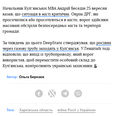
Начальник Купʼянської МВА Андрій Беседін 25 вересня
казав, що
ситуація в місті критична
. Окрім ДРГ, які
просочилися або просочуються в місто, ворог здійснює
масовані обстріли безпосередньо міста та території
громади.
За тиждень до цього DeepState стверджував, що
росіяни
через газову трубу заходять у Купʼянськ
. У Генштабі тоді
відповіли, що вихід із трубопроводу, який ворог
використав, щоб перемістити особовий склад до
Куп’янська, контролюють українські захисники.
Автор:
Ольга Березюк
Facebook
Twitter
Telegram
Viber
Теги:
Харківська область
війна Росії з Україною