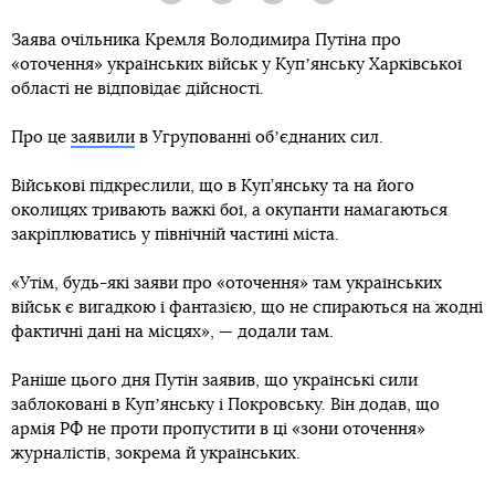
Заява очільника Кремля Володимира Путіна про
«оточення» українських військ у Купʼянську Харківської
області не відповідає дійсності.
Про це
заявили
в Угрупованні обʼєднаних сил.
Військові підкреслили, що в Куп’янську та на його
околицях тривають важкі бої, а окупанти намагаються
закріплюватись у північній частині міста.
«Утім, будь-які заяви про «оточення» там українських
військ є вигадкою і фантазією, що не спираються на жодні
фактичні дані на місцях», — додали там.
Раніше цього дня Путін заявив, що українські сили
заблоковані в Купʼянську і Покровську. Він додав, що
армія РФ не проти пропустити в ці «зони оточення»
журналістів, зокрема й українських.