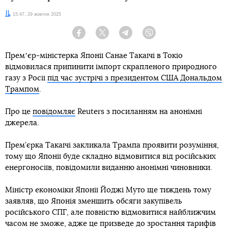
Дата:
15:47, 29 жовтня 2025
Facebook
Twitter
Telegram
Viber
Премʼєр-міністерка Японії Санае Такаїчі в Токіо
відмовилася припинити імпорт скрапленого природного
газу з Росії
під час зустрічі з президентом США Дональдом
Трампом
.
Про це
повідомляє
Reuters з посиланням на анонімні
джерела.
Прем’єрка Такаїчі закликала Трампа проявити розуміння,
тому що Японії буде складно відмовитися від російських
енергоносіїв, повідомили виданню анонімні чиновники.
Міністр економіки Японії Йоджі Муто ще тиждень тому
заявляв, що Японія зменшить обсяги закупівель
російського СПГ, але повністю відмовитися найближчим
часом не зможе, адже це призведе до зростання тарифів