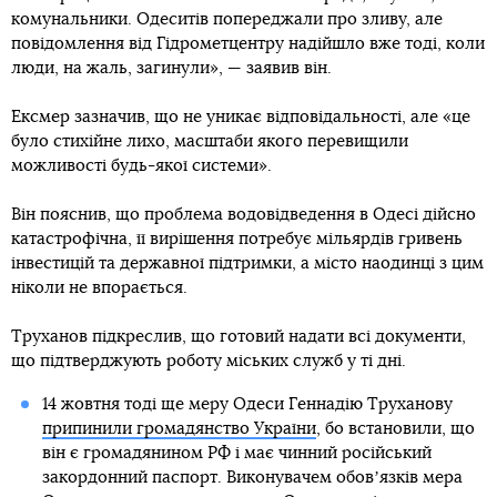
комунальники. Одеситів попереджали про зливу, але
повідомлення від Гідрометцентру надійшло вже тоді, коли
люди, на жаль, загинули», — заявив він.
Ексмер зазначив, що не уникає відповідальності, але «це
було стихійне лихо, масштаби якого перевищили
можливості будь-якої системи».
Він пояснив, що проблема водовідведення в Одесі дійсно
катастрофічна, її вирішення потребує мільярдів гривень
інвестицій та державної підтримки, а місто наодинці з цим
ніколи не впорається.
Труханов підкреслив, що готовий надати всі документи,
що підтверджують роботу міських служб у ті дні.
14 жовтня тоді ще меру Одеси Геннадію Труханову
припинили громадянство України
, бо встановили, що
він є громадянином РФ і має чинний російський
закордонний паспорт. Виконувачем обовʼязків мера