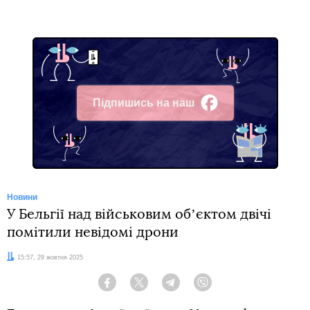
Підпишись на наш
Facebook
Новини
У Бельгії над військовим обʼєктом двічі
помітили невідомі дрони
Дата:
15:57, 29 жовтня 2025
Facebook
Twitter
Telegram
Viber