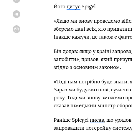
Twitter
Його
цитує
Spigel.
Telegram
«Якщо ми знову проведемо війсь
зберемо дані всіх, хто придатний
Viber
Інакше кажучи, це також є факт
Він додав: якщо у країні запро
запобігти», призов, який призу
згідно з основним законом.
«Тоді нам потрібно буде знати, х
Зараз ми будуємо нові, сучасні 
року. Тоді ми знову зможемо п
сказав німецький міністр оборо
Раніше Spiegel
писав
, що урядо
запровадити лотерейну систему 