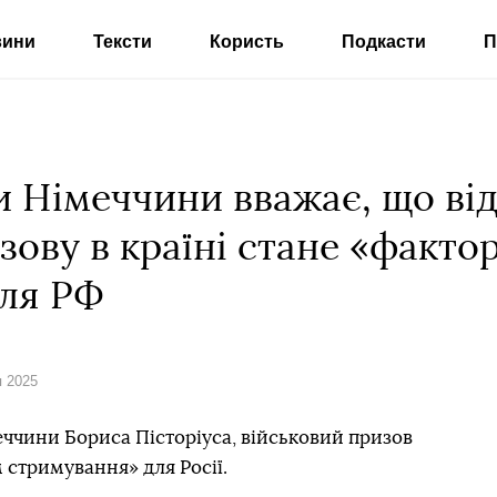
вини
Тексти
Користь
Подкасти
П
и Німеччини вважає, що ві
зову в країні стане «факто
ля РФ
я 2025
ччини Бориса Пісторіуса, військовий призов
 стримування» для Росії.