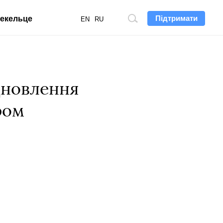
Підтримати
екельце
Пошук
EN
RU
по
сайту
дновлення
ром