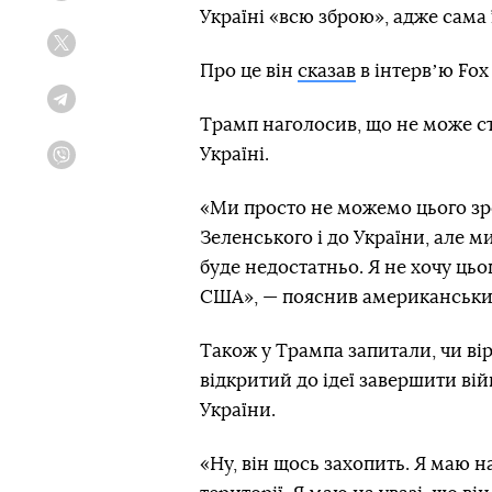
Україні «всю зброю», адже сама ї
Twitter
Про це він
сказав
в інтервʼю Fox
Telegram
Трамп наголосив, що не може ст
Україні.
Viber
«Ми просто не можемо цього зр
Зеленського і до України, але м
буде недостатньо. Я не хочу цьо
США», — пояснив американськи
Також у Трампа запитали, чи вір
відкритий до ідеї завершити ві
України.
«Ну, він щось захопить. Я маю н