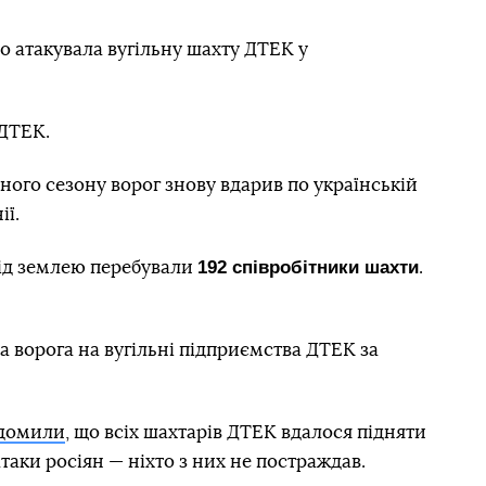
но атакувала вугільну шахту ДТЕК у
ДТЕК.
ого сезону ворог знову вдарив по українській
ії.
192 співробітники шахти
під землею перебували
.
а ворога на вугільні підприємства ДТЕК за
ідомили
, що всіх шахтарів ДТЕК вдалося підняти
таки росіян — ніхто з них не постраждав.