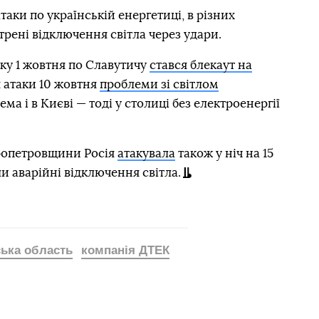
атаки по українській енергетиці, в різних
трені відключення світла через удари.
аку 1 жовтня по Славутичу
стався блекаут на
ля атаки 10 жовтня
проблеми зі світлом
рема і в Києві — тоді у столиці без електроенергії
ропетровщини Росія
атакувала
також у ніч на 15
ли аварійні відключення світла.
ька область
компанія ДТЕК