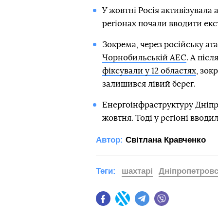
У жовтні Росія активізувала 
регіонах почали вводити екс
Зокрема, через російську ат
Чорнобильській АЕС
. А піс
фіксували у 12 областях
, зок
залишився лівий берег.
Енергоінфраструктуру Дніп
жовтня. Тоді у регіоні вводи
Автор:
Світлана Кравченко
Теги:
шахтарі
Дніпропетровс
Facebook
Twitter
Telegram
Viber