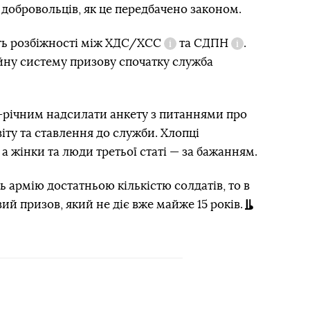
 добровольців, як це передбачено законом.
ть розбіжності між
ХДС/ХСС
та
СДПН
.
Довідка
Довідка
йну систему призову спочатку служба
8-річним надсилати анкету з питаннями про
віту та ставлення до служби. Хлопці
 а жінки та люди третьої статі — за бажанням.
ь армію достатньою кількістю солдатів, то в
ий призов, який не діє вже майже 15 років.