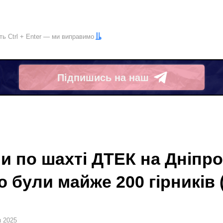
іть
Ctrl
+
Enter
— ми виправимо
Підпишись на наш
Telegram
и по шахті ДТЕК на Дніпр
ю були майже 200 гірників
я 2025