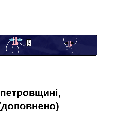
опетровщині,
 (доповнено)