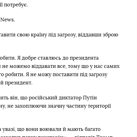
ї потребує.
 News.
авити свою країну під загрозу, віддавши зброю
обити. Я добре ставлюсь до президента
и не можемо віддавати все, тому що у нас самих
го робити. Я не можу поставити під загрозу
й президент.
ить він, що російський диктатор Путін
йну, не захоплюючи значну частину території
а увазі, що вони воювали й мають багато