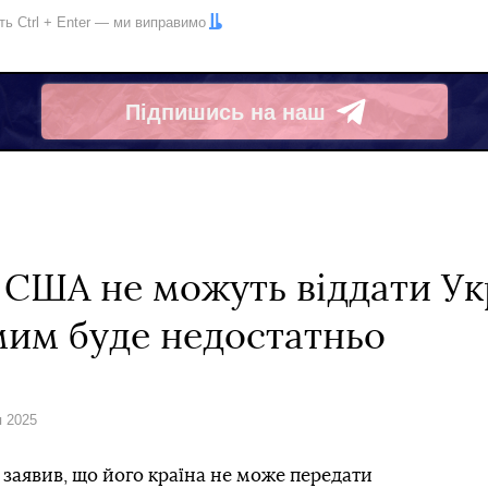
іть
Ctrl
+
Enter
— ми виправимо
Підпишись на наш
Telegram
 США не можуть віддати Ук
мим буде недостатньо
я 2025
аявив, що його країна не може передати