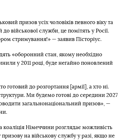
ковий призов усіх чоловіків певного віку та
 до військової служби, це помітять у Росії.
ором стримування!» — заявив Пісторіус.
вадять «оборонний стан, якому необхідно
пинили у 2011 році, буде негайно поновлений
то готовий до розгортання [армії], а хто ні.
структури. Ми будемо готові до середини 2027
роводити загальнонаціональний призов», —
ни.
ва коаліція Німеччини розглядає можливість
призову на військову службу у разі, якщо не