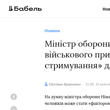
Но
Новини
Міністр оборон
військового при
стримування» д
Автор:
Світлана Кравченко
Дата:
21:08, 19 жовтн
На думку міністра оборони Німе
Facebook
чоловіків може стати «фактором