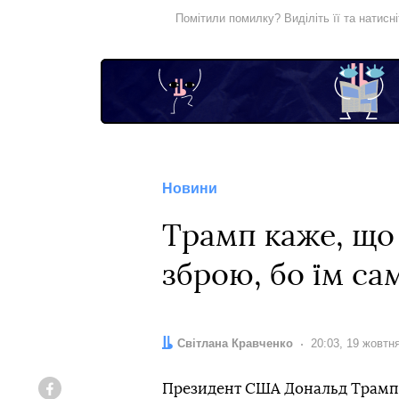
Помітили помилку? Виділіть її та натисн
Новини
Трамп каже, що
зброю, бо їм са
Автор:
Світлана Кравченко
Дата:
20:03, 19 жовтн
Президент США Дональд Трамп з
Facebook