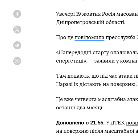
Увечері 19 жовтня Росія масова
Facebook
Дніпропетровській області.
Twitter
Про це
повідомила
пресслужба 
Telegram
«Напередодні старту опалювальн
енергетиці», — заявили у компан
Viber
Там додають, що під час атаки 
Наразі їх дістають на поверхню.
Це вже четверта масштабна атак
останні два місяці.
Доповнено о 21:55.
У ДТЕК
пов
на поверхню після масштабної а