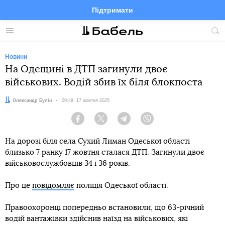
Підтримати
Facebook
Telegram
Twitter
Instagram
Меню
По
по
сай
Новини
На Одещині в ДТП загинули двоє
військових. Водій збив їх біля блокпоста
Автор:
Олександр Булін
Дата:
09:49, 17 жовтня 2025
Facebook
Twitter
Telegram
Viber
На дорозі біля села Сухий Лиман Одеської області
близько 7 ранку 17 жовтня сталася ДТП. Загинули двоє
військовослужбовців 34 і 36 років.
Про це
повідомляє
поліція Одеської області.
Правоохоронці попередньо встановили, що 63-річний
водій вантажівки здійснив наїзд на військових, які