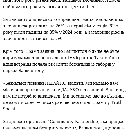
минулого року рівень насильницької злочинності досяг
найнижчого рівня за понад три десятиліття.
За даними поліцейського управління міста, насильницькі
злочини скоротилися на 26% за перші сім місяців 2025
року після падіння на 35% у 2024 році, а загальний рівень
злочинності знизився на 7%.
Крім того, Трамп заявив, що Вашингтон більше не буде
«притулком» для нелегальних іммігрантів. Також його
адміністрація почала виселяти безхатьків із таборів у
парках Вашингтону.
«Безхатьки повинні НЕГАЙНО виїхати. Ми надамо вам
місця для проживання, але ДАЛЕКО від столиці. Злочинці,
вам не потрібно виїжджати. Ми посадимо вас до в’язниці,
де вам і місце», — писав раніше цього дня Трамп у Truth
Social.
За даними організації Community Partnership, яка працює
над зменшенням безпритульності у Вашингтоні, щоночі в