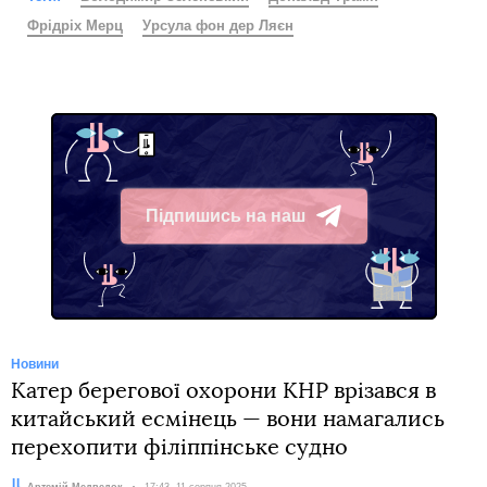
Фрідріх Мерц
Урсула фон дер Ляєн
Підпишись на наш
Telegram
Новини
Катер берегової охорони КНР врізався в
китайський есмінець — вони намагались
перехопити філіппінське судно