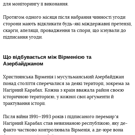
для моніторингу її виконання.
Протягом одного місяця після набрання чинності угоди
сторони мають відкликати будь-які міждержавні претензії,
скарги, апеляції, провадження та спори, що існували до
підписання угоди.
Що відбувається між Вірменією та
Азербайджаном
Християнська Вірменія і мусульманський Азербайджан
понад століття сперечалися за деякі території, зокрема за
Нагірний Карабах. Кожна з країн вважала район своєю
історичною територією, у кожної свої аргументи й
трактування історії.
Після війни 1991—1993 років і підписаного перемирʼя
Нагірний Карабах став невизнаною республікою, яку де-
факто частково контролювала Вірменія, а де-юре вона