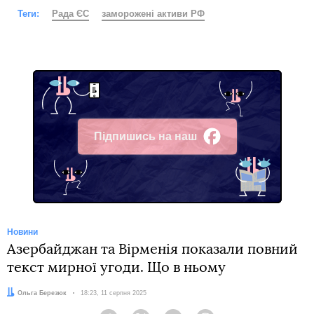
Теги:
Рада ЄС
заморожені активи РФ
Підпишись на наш
Facebook
Новини
Азербайджан та Вірменія показали повний
текст мирної угоди. Що в ньому
Автор:
Ольга Березюк
Дата:
18:23, 11 серпня 2025