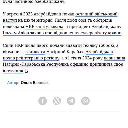
була частиною Азербайджану.
У вересні 2023 Азербайджан почав
останній військовий
наступ
на цю територію. Після доби боїв та обстрілів
невизнана
НКР капітулювала
, а президент Азербайджану
Ільхам Алієв заявив про відновлення суверенітету країни
.
Сили НКР після цього почали здавати техніку і зброю, а
вірмени —
залишати
Нагірний Карабах.
Азербайджан
почав реінтеграцію регіону
, а з 1 січня 2024 року
невизнана
Нагірно-Карабаська Республіка офіційно припинила своє
існування
.
Автор:
Ольга Березюк
Facebook
Twitter
Telegram
Viber