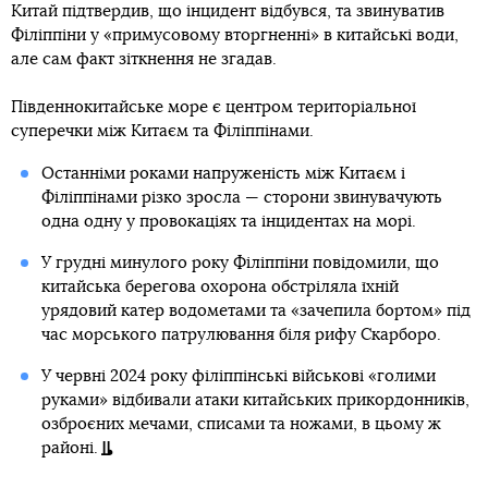
Китай підтвердив, що інцидент відбувся, та звинуватив
Філіппіни у «примусовому вторгненні» в китайські води,
але сам факт зіткнення не згадав.
Південнокитайське море є центром територіальної
суперечки між Китаєм та Філіппінами.
Останніми роками напруженість між Китаєм і
Філіппінами різко зросла — сторони звинувачують
одна одну у провокаціях та інцидентах на морі.
У грудні минулого року Філіппіни повідомили, що
китайська берегова охорона обстріляла їхній
урядовий катер водометами та «зачепила бортом» під
час морського патрулювання біля рифу Скарборо.
У червні 2024 року філіппінські військові «голими
руками» відбивали атаки китайських прикордонників,
озброєних мечами, списами та ножами, в цьому ж
районі.