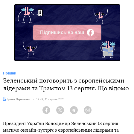
Підпишись на наш
Facebook
Новини
Зеленський поговорить з європейськими
лідерами та Трампом 13 серпня. Що відомо
Автор:
Ірина Перепечко
Дата:
17:49, 11 серпня 2025
Facebook
Twitter
Telegram
Viber
Президент України Володимир Зеленський 13 серпня
матиме онлайн-зустріч з європейськими лідерами та