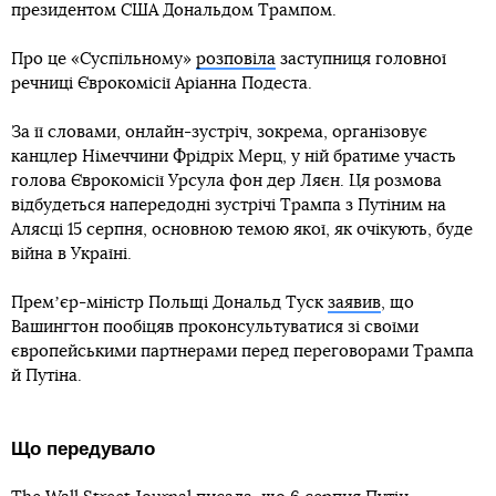
президентом США Дональдом Трампом.
Про це «Суспільному»
розповіла
заступниця головної
речниці Єврокомісії Аріанна Подеста.
За її словами, онлайн-зустріч, зокрема, організовує
канцлер Німеччини Фрідріх Мерц, у ній братиме участь
голова Єврокомісії Урсула фон дер Ляєн. Ця розмова
відбудеться напередодні зустрічі Трампа з Путіним на
Алясці 15 серпня, основною темою якої, як очікують, буде
війна в Україні.
Премʼєр-міністр Польщі Дональд Туск
заявив
, що
Вашингтон пообіцяв проконсультуватися зі своїми
європейськими партнерами перед переговорами Трампа
й Путіна.
Що передувало