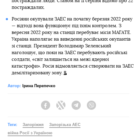
постраждали люди. Станом на 11 серпня відомо про 22
постраждалих.
Росіяни окупували ЗАЕС на початку березня 2022 року
— відтоді вона функціонує під їхнім контролем. З
вересня 2022 року на станції перебуває місія МАГАТЕ.
Україна наполягає на виведенні російських окупантів
зі станції. Президент Володимир Зеленський
наголошує, що поки на ЗАЕС перебувають російські
солдати, «світ залишається на межі ядерної
катастрофи». Росія відмовляється створювати на ЗАЕС
демілітаризовану зону.
Автор:
Ірина Перепечко
Facebook
Twitter
Telegram
Viber
Теги:
Запоріжжя
Запорізька АЕС
війна Росії з Україною