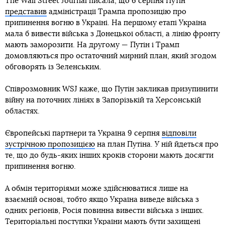
The Wall Street Journal писала, що 6 серпня Путін
представив
адміністрації Трампа пропозицію про
припинення вогню в Україні. На першому етапі Україна
мала б вивести війська з Донецької області, а лінію фронту
мають заморозити. На другому — Путін і Трамп
домовляються про остаточний мирний план, який згодом
обговорять із Зеленським.
Співрозмовник WSJ каже, що Путін закликав призупинити
війну на поточних лініях в Запорізькій та Херсонській
областях.
Європейські партнери та Україна 9 серпня
відповіли
зустрічною пропозицією
на план Путіна. У ній йдеться про
те, що до будь-яких інших кроків сторони мають досягти
припинення вогню.
А обмін територіями може здійснюватися лише на
взаємній основі, тобто якщо Україна виведе війська з
одних регіонів, Росія повинна вивести війська з інших.
Територіальні поступки України мають бути захищені