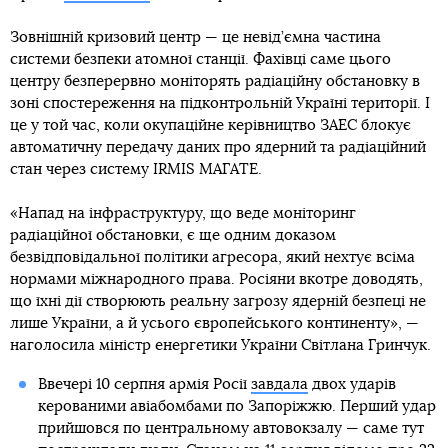
Зовнішній кризовий центр — це невід’ємна частина
системи безпеки атомної станції. Фахівці саме цього
центру безперервно моніторять радіаційну обстановку в
зоні спостереження на підконтрольній Україні території. І
це у той час, коли окупаційне керівництво ЗАЕС блокує
автоматичну передачу даних про ядерний та радіаційний
стан через систему IRMIS МАГАТЕ.
«Напад на інфраструктуру, що веде моніторинг
радіаційної обстановки, є ще одним доказом
безвідповідальної політики агресора, який нехтує всіма
нормами міжнародного права. Росіяни вкотре доводять,
що їхні дії створюють реальну загрозу ядерній безпеці не
лише України, а й усього європейського континенту», —
наголосила міністр енергетики України Світлана Гринчук.
Ввечері 10 серпня армія Росії
завдала
двох ударів
керованими авіабомбами по Запоріжжю. Перший удар
прийшовся по центральному автовокзалу — саме тут