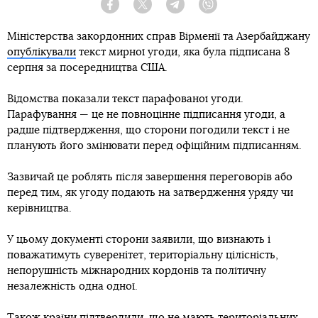
Facebook
Twitter
Telegram
Viber
Міністерства закордонних справ Вірменії та Азербайджану
опублікували
текст мирної угоди, яка була підписана 8
серпня за посередництва США.
Відомства показали текст парафованої угоди.
Парафування — це не повноцінне підписання угоди, а
радше підтвердження, що сторони погодили текст і не
планують його змінювати перед офіційним підписанням.
Зазвичай це роблять після завершення переговорів або
перед тим, як угоду подають на затвердження уряду чи
керівництва.
У цьому документі сторони заявили, що визнають і
поважатимуть суверенітет, територіальну цілісність,
непорушність міжнародних кордонів та політичну
незалежність одна одної.
Також країни підтвердили, що не мають територіальних