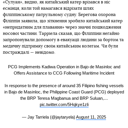
«
Сулуан
»
, видно, як китайський катер врізався в ніс
есмінця, коли той намагався відрізати шлях
філіппінському патрульному судну. Берегова охорона
Філіппін заявила, що зіткнення зробило китайський катер
«непридатним для плавання» через значні пошкодження
носової частини. Тарріела сказав, що Філіппіни негайно
запропонували допомогу в евакуації людини за бортом та
медичну підтримку своїм китайським колегам. Чи були
постраждалі — невідомо.
PCG Implements Kadiwa Operation in Bajo de Masinloc and
Offers Assistance to CCG Following Maritime Incident
In response to the presence of around 35 Filipino fishing vessels
in Bajo de Masinloc, the Philippine Coast Guard (PCG) deployed
the BRP Teresa Magbanua and BRP Suluan,…
pic.twitter.com/5Hqkye1zli
— Jay Tarriela (@jaytaryela)
August 11, 2025