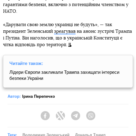
гарантіями безпеки, включно з потенційним членством у
НАТО.
«Дарувати свою землю українці не будуть», — так
президент Зеленський
зреагував
на анонс зустрічі Трампа
і Путіна. Він наголосив, що в українській Конституції є
чітка відповідь про території.
Читайте також:
Лідери Європи закликали Трампа захищати інтереси
безпеки України
Автор:
Ірина Перепечко
Facebook
Twitter
Telegram
Viber
Теги:
Володимир Зеленський
Дональд Трамп