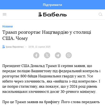
Підтримати
Facebook
Telegram
Twitter
Instagram
Меню
По
по
сай
Новини
Трамп розгортає Нацгвардію у столиці
США. Чому
Автор:
Ірина Перепечко
Дата:
18:59, 11 серпня 2025
Facebook
Twitter
Telegram
Viber
Президент США Дональд Трамп 11 серпня заявив, що
передає поліцію Вашингтону під федеральний контроль і
розгортає 800 бійців Національної гвардії у місті. Усе
нібито через злочинність, яка «вийшла з-під контролю». І
це попри статистику, яка показує, що у 2024 році рівень
насильницької злочинності досяг 30-річного мінімуму.
Про це Трамп заявив на брифінгу. Його слова передають