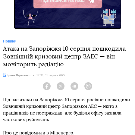
Підпишись на наш
Telegram
Новини
Атака на Запоріжжя 10 серпня пошкодила
Зовнішній кризовий центр ЗАЕС — він
моніторить радіацію
Автор:
Ірина Перепечко
Дата:
17:34, 11 серпня 2025
Facebook
Twitter
Telegram
Viber
Під час атаки на Запоріжжя 10 серпня росіяни пошкодили
Зовнішній кризовий центр Запорізької АЕС — ніхто з
працівників не постраждав, але будівля офісу зазнала
часткових руйнувань.
Про це
повідомили
в Міненерго.