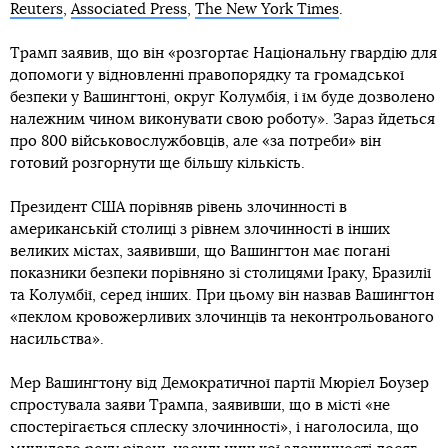
Reuters
,
Associated Press
,
The New York Times
.
Трамп заявив, що він «розгортає Національну гвардію для
допомоги у відновленні правопорядку та громадської
безпеки у Вашингтоні, округ Колумбія, і їм буде дозволено
належним чином виконувати свою роботу». Зараз йдеться
про 800 військовослужбовців, але «за потреби» він
готовий розгорнути ще більшу кількість.
Президент США порівняв рівень злочинності в
американській столиці з рівнем злочинності в інших
великих містах, заявивши, що Вашингтон має погані
показники безпеки порівняно зі столицями Іраку, Бразилії
та Колумбії, серед інших. При цьому він назвав Вашингтон
«пеклом кровожерливих злочинців та неконтрольованого
насильства».
Мер Вашингтону від Демократичної партії Мюріел Боузер
спростувала заяви Трампа, заявивши, що в місті «не
спостерігається сплеску злочинності», і наголосила, що