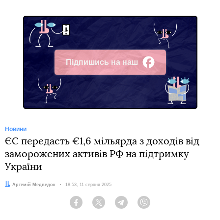
Підпишись на наш
Facebook
Новини
ЄС передасть €1,6 мільярда з доходів від
заморожених активів РФ на підтримку
України
Автор:
Артемій Медведок
Дата:
18:53, 11 серпня 2025
Facebook
Twitter
Telegram
Viber