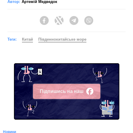
Автор:
Артемій Медведок
Facebook
Twitter
Telegram
Viber
Теги:
Китай
Південнокитайське море
Підпишись на наш
Facebook
Новини