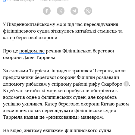
Автор:
Артемій Медведок
Дата:
17:43, 11 серпня 2025
Facebook
Twitter
Telegram
Viber
У Південнокитайському морі під час переслідування
філіппінського судна зіткнулись китайські есмінець та
катер берегової охорони.
Про це
повідомляє
речник Філіппінської берегової
охорони Джей Тарріела.
За словами Тарріели, інцидент трапився 11 серпня, коли
представники берегової охорони Філіппін роздавали
допомогу рибалкам у спірному районі
рифу Скарборо
.
Дові
В цей час китайські моряки спробували обстріляти з
водометів одне з філіппінських суден, але корабель
успішно ухилився. Катер берегової охорони Китаю разом
з есмінцем почав переслідувати філіппінське судно.
Тарріела назвав це «ризикованим» маневром.
На відео, знятому екіпажем філіппінського судна