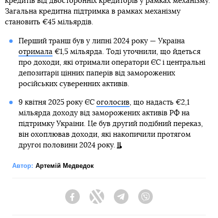
кредитів від двосторонніх кредиторів у рамках механізму.
Загальна кредитна підтримка в рамках механізму
становить €45 мільярдів.
Перший транш був у липні 2024 року — Україна
отримала
€1,5 мільярда. Тоді уточнили, що йдеться
про доходи, які отримали оператори ЄС і центральні
депозитарії цінних паперів від заморожених
російських суверенних активів.
9 квітня 2025 року ЄС
оголосив
, що надасть €2,1
мільярда доходу від заморожених активів РФ на
підтримку України. Це був другий подібний переказ,
він охоплював доходи, які накопичили протягом
другої половини 2024 року.
Автор:
Артемій Медведок
Facebook
Twitter
Telegram
Viber