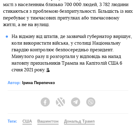
місті з населенням близько 700 000 людей, 3 782 людини
стикаються з проблемою безпритульності. Більшість із них
перебуває у тимчасових притулках або тимчасовому
житлі, а не на вулиці.
На відміну від штатів, де зазвичай губернатор вирішує,
коли використати війська, у столиці Національну
гвардію контролює безпосередньо президент.
Минулого разу її розгортали у відповідь на напад
натовпу прихильників Трампа на Капітолій США 6
січня 2021 року.
Автор:
Ірина Перепечко
Facebook
Twitter
Telegram
Viber
Теги:
США
Вашингтон
Дональд Трамп