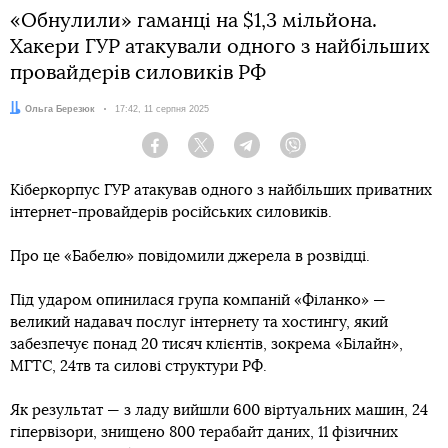
«Обнулили» гаманці на $1,3 мільйона.
Хакери ГУР атакували одного з найбільших
провайдерів силовиків РФ
Автор:
Ольга Березюк
Дата:
17:42, 11 серпня 2025
Facebook
Twitter
Telegram
Viber
Кіберкорпус ГУР атакував одного з найбільших приватних
інтернет-провайдерів російських силовиків.
Про це «Бабелю» повідомили джерела в розвідці.
Під ударом опинилася група компаній «Філанко» —
великий надавач послуг інтернету та хостингу, який
забезпечує понад 20 тисяч клієнтів, зокрема «Білайн»,
МГТС, 24тв та силові структури РФ.
Як результат — з ладу вийшли 600 віртуальних машин, 24
гіпервізори, знищено 800 терабайт даних, 11 фізичних