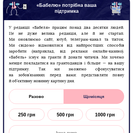
«Бабелю» потрібна ваша
підтримка
У редакції «Бабеля» працює понад два десятки людей.
Це не дуже велика редакція, але й не стартап.
Ми оновлюємо сайт, ютуб, телеграм-канал та тікток.
Ми свідомо відмовилися від найпростіших способів
заробити (наприклад, від реклами онлайн-казино).
«Бабель» існує на гранти й донати читачів. Ми хочемо
менше покладатися на грантодавців і більше — на вашу
підтримку. Так ми зможемо сфокусуватися
на зобов’язаннях перед вами: представляти повну
й об’єктивну новинну картину дня.
Разово
Щомісяця
250 грн
500 грн
1000 грн