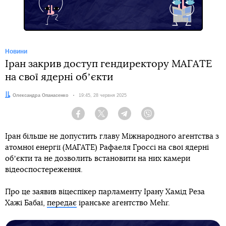
Новини
Іран закрив доступ гендиректору МАГАТЕ
на свої ядерні обʼєкти
Автор:
Олександра Опанасенко
Дата:
19:45, 28 червня 2025
Facebook
Twitter
Telegram
Viber
Іран більше не допустить главу Міжнародного агентства з
атомної енергії (МАГАТЕ) Рафаеля Гроссі на свої ядерні
обʼєкти та не дозволить встановити на них камери
відеоспостереження.
Про це заявив віцеспікер парламенту Ірану Хамід Реза
Хажі Бабаї,
передає
іранське агентство Mehr.