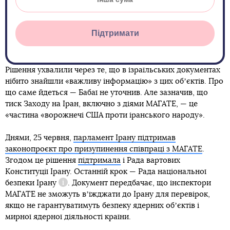
Підтримати
Рішення ухвалили через те, що в ізраїльських документах
нібито знайшли «важливу інформацію» з цих обʼєктів. Про
що саме йдеться — Бабаї не уточнив. Але зазначив, що
тиск Заходу на Іран, включно з діями МАГАТЕ, — це
«частина «ворожнечі США проти іранського народу».
Днями, 25 червня,
парламент Ірану підтримав
законопроєкт про призупинення співпраці з МАГАТЕ
.
Згодом це рішення
підтримала
і Рада вартових
Конституції Ірану. Останній крок —
Рада національної
безпеки Ірану
. Документ передбачає, що інспектори
Довідка
МАГАТЕ не зможуть вʼїжджати до Ірану для перевірок,
якщо не гарантуватимуть безпеку ядерних обʼєктів і
мирної ядерної діяльності країни.