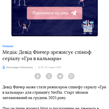
Підпишись на наш
Telegram
Новини
Медіа: Девід Фінчер зрежисує спіноф
серіалу «Гра в кальмара»
Автор:
Олександра Опанасенко
Дата:
21:03, 28 червня 2025
Facebook
Twitter
Telegram
Viber
Девід Фінчер може стати режисером спінофу серіалу «Гри
в кальмара» для стримінгу Netflix. Старт зйомок
запланований на грудень 2025 року.
Про це
пише
журнал Mint із посиланням на джерела в