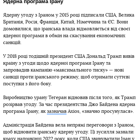
Ядерна програма Ірану
Ядерну угоду з Іраном у 2015 році підписали США, Велика
Британія, Росія, Франція, Китай, Німеччина та ЄС. Вони
домовилися, що іранська влада відмовляється від своєї
ядерної програми в обмін на скасування економічних
санкцій.
У 2018 році тодішній президент США Дональд Трамп вивів
країну з угоди щодо ядерної програми Ірану та
запровадив кампанію «максимального тиску» — нові
санкції проти іранського режиму, щоб отримати суттєві
поступки з його боку.
Виробництво урану Тегеран відновив після того, як Трамп
розірвав угоду. За час президентства Джо Байдена ядерна
програма Ірану, як
зазначав
Axios, «значно просунулася».
Адміністрація Байдена вела непрямі переговори з Іраном,
щоб відновити іранську ядерну угоду. Ці зусилля зазнали
краху наприкінці 2022 року, коли США звинуватили Іран у