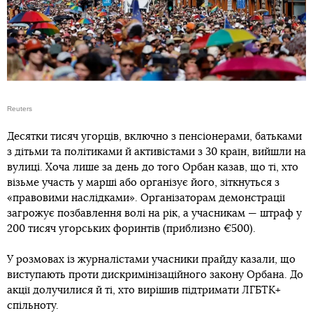
Reuters
Десятки тисяч угорців, включно з пенсіонерами, батьками
з дітьми та політиками й активістами з 30 країн, вийшли на
вулиці. Хоча лише за день до того Орбан казав, що ті, хто
візьме участь у марші або організує його, зіткнуться з
«правовими наслідками». Організаторам демонстрації
загрожує позбавлення волі на рік, а учасникам — штраф у
200 тисяч угорських форинтів (приблизно €500).
У розмовах із журналістами учасники прайду казали, що
виступають проти дискримінізаційного закону Орбана. До
акції долучилися й ті, хто вирішив підтримати ЛГБТК+
спільноту.