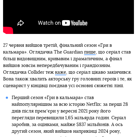
27 червня вийшов третій, фінальний сезон «Гри в
кальмара». Оглядачка The Guardian
пише
, що серіал став
більш видовищним, кривавим і драматичним, а фінал
вийшов зовсім непередбачуваним і грандіозним.
Оглядачка Collider теж
каже
, що серіал цікаво закінчився.
Вона також хвалить акторську гру головних героїв і те, як
сценарист у кінцівці поєднав усі основні сюжетні лінії.
Перший сезон «Гри в кальмара» став
найпопулярнішим за всю історію Netflix: за перші 28
днів після премʼєри у вересні 2021 року його
перегляди перевищили 1,65 мільярда годин. Серіал
заробив, за оцінками, майже $837 мільйонів. А ось
другий сезон, який вийшов наприкінці 2024 року,