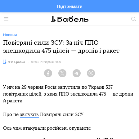
Підтримати
Facebook
Telegram
Twitter
Instagram
Меню
По
по
сай
Новини
Повітряні сили ЗСУ: За ніч ППО
знешкодила 475 цілей — дронів і ракет
Автор:
Ліза Бровко
Дата:
09:03, 29 червня 2025
Facebook
Twitter
Telegram
Viber
У ніч на 29 червня Росія запустила по Україні 537
повітряних цілей, з яких ППО знешкодила 475 — це дрони
й ракети.
Про це
звітують
Повітряні сили ЗСУ.
Ось чим атакували російські окупанти: