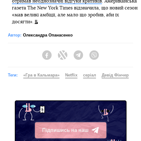
отримав неоднозначні відгуки критиків
. Американська
газета The New York Times відзначила, що новий сезон
«мав великі амбіції, але мало що зробив, аби їх
досягти».
Автор:
Олександра Опанасенко
Facebook
Twitter
Telegram
Viber
Теги:
«Гра в Кальмара»
Netflix
серіал
Девід Фінчер
Підпишись на наш
Telegram