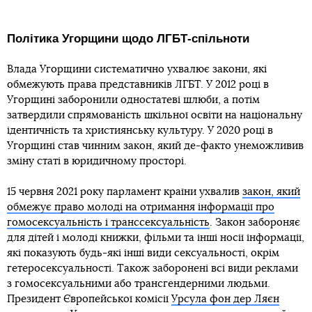
Політика Угорщини щодо ЛГБТ-спільноти
Влада Угорщини систематично ухвалює закони, які
обмежують права представників ЛГБТ. У 2012 році в
Угорщині заборонили одностатеві шлюби, а потім
затвердили спрямованість шкільної освіти на національну
ідентичність та християнську культуру. У 2020 році в
Угорщині став чинним закон, який де-факто унеможливив
зміну статі в юридичному просторі.
15 червня 2021 року парламент країни ухвалив
закон, який
обмежує право молоді на отримання інформації про
гомосексуальність і транссексуальність
. Закон забороняє
для дітей і молоді книжки, фільми та інші носії інформації,
які показують будь-які інші види сексуальності, окрім
гетеросексуальності. Також заборонені всі види реклами
з гомосексуальними або трансгендерними людьми.
Президент Європейської комісії
Урсула фон дер Ляєн