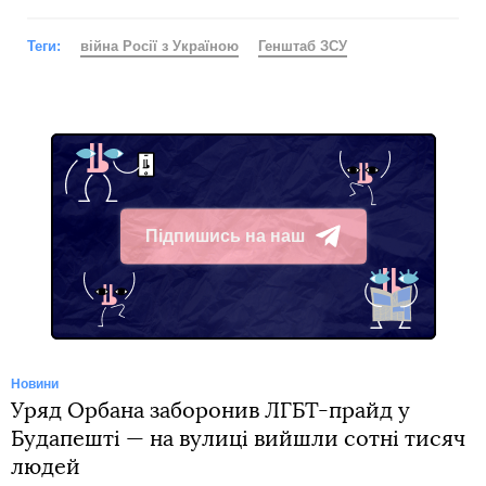
Теги:
війна Росії з Україною
Генштаб ЗСУ
Підпишись на наш
Telegram
Новини
Уряд Орбана заборонив ЛГБТ-прайд у
Будапешті — на вулиці вийшли сотні тисяч
людей