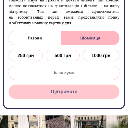
«Бабель» існує на гранти й донати читачів. Ми хочемо
менше покладатися на грантодавців і більше — на вашу
підтримку. Так ми зможемо сфокусуватися
на зобов’язаннях перед вами: представляти повну
й об’єктивну новинну картину дня.
Разово
Щомісяця
250 грн
500 грн
1000 грн
Підтримати