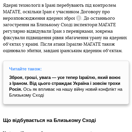
Ядерні технології в Ірані перебувають під контролем
МАГАТЕ, оскільки Іран є учасником
Договору про
нерозповсюдження ядерної зброї
. До останнього
Довідка
загострення на Близькому Сході інспектори МАГАТЕ
регулярно відвідували Іран з перевірками, зокрема
фіксували підвищення рівня збагачення урану на ядерних
обʼєктах у країні. Після атаки Ізраїлю МАГАТЕ також
оцінювало збитки, завдані іранським ядерним обʼєктам.
Читайте також:
Зброя, гроші, увага — усе тепер Ізраїлю, який воює
з Іраном. Від цього страждає Україна і зовсім трохи
Росія.
Ось як впливає на нашу війну новий конфлікт на
Близькому Сході
Що відбувається на Близькому Сході