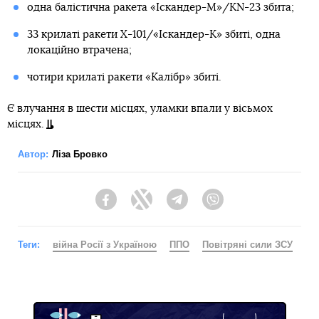
одна балістична ракета «Іскандер-М»/KN-23 збита;
33 крилаті ракети Х-101/«Іскандер-К» збиті, одна
локаційно втрачена;
чотири крилаті ракети «Калібр» збиті.
Є влучання в шести місцях, уламки впали у вісьмох
місцях.
Автор:
Ліза Бровко
Facebook
Twitter
Telegram
Viber
Теги:
війна Росії з Україною
ППО
Повітряні сили ЗСУ