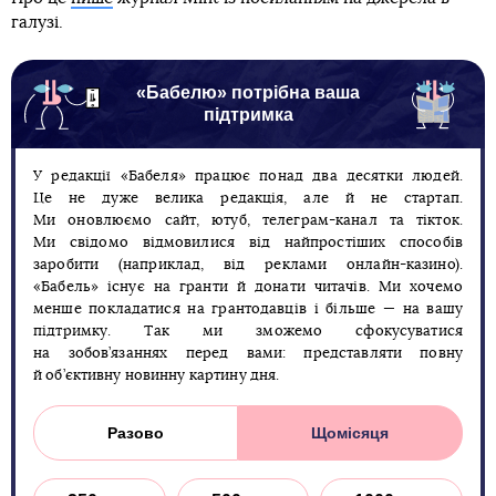
галузі.
«Бабелю» потрібна ваша
підтримка
У редакції «Бабеля» працює понад два десятки людей.
Це не дуже велика редакція, але й не стартап.
Ми оновлюємо сайт, ютуб, телеграм-канал та тікток.
Ми свідомо відмовилися від найпростіших способів
заробити (наприклад, від реклами онлайн-казино).
«Бабель» існує на гранти й донати читачів. Ми хочемо
менше покладатися на грантодавців і більше — на вашу
підтримку. Так ми зможемо сфокусуватися
на зобов’язаннях перед вами: представляти повну
й об’єктивну новинну картину дня.
Разово
Щомісяця