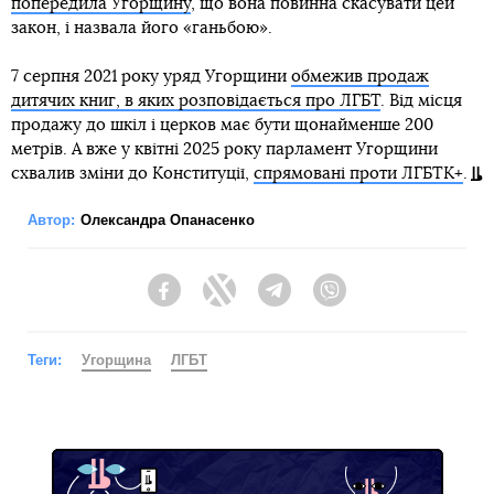
попередила Угорщину
, що вона повинна скасувати цей
закон, і назвала його «ганьбою».
7 серпня 2021 року уряд Угорщини
обмежив продаж
дитячих книг, в яких розповідається про ЛГБТ
. Від місця
продажу до шкіл і церков має бути щонайменше 200
метрів. А вже у квітні 2025 року парламент Угорщини
схвалив зміни до Конституції,
спрямовані проти ЛГБТК+
.
Автор:
Олександра Опанасенко
Facebook
Twitter
Telegram
Viber
Теги:
Угорщина
ЛГБТ