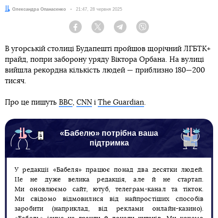
Автор:
Олександра Опанасенко
Дата:
21:47, 28 червня 2025
Facebook
Twitter
Telegram
Viber
В угорській столиці Будапешті пройшов щорічний ЛГБТК+
прайд, попри заборону уряду Віктора Орбана. На вулиці
вийшла рекордна кількість людей — приблизно 180—200
тисяч.
Про це пишуть
ВВС
,
CNN
і
The Guardian
.
«Бабелю» потрібна ваша
підтримка
У редакції «Бабеля» працює понад два десятки людей.
Це не дуже велика редакція, але й не стартап.
Ми оновлюємо сайт, ютуб, телеграм-канал та тікток.
Ми свідомо відмовилися від найпростіших способів
заробити (наприклад, від реклами онлайн-казино).