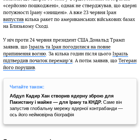
«серйозно пошкоджені», однак не стверджував, що ядерні
потужності Ірану «знищені». А вже 23 червня Іран
випустив
кілька ракет по американських військових базах
на Близькому Сході.
У ніч проти 24 червня президент США Дональд Трамп
заявив, що
Ізраїль та Іран погодилися на повне
припинення вогню
. За кілька годин після цього
Ізраїль
підтвердив початок перемирʼя
. А потім заявив, що
Тегеран
його порушив
.
Читайте також:
Абдул Кадир Хан створив ядерну зброю для
Пакистану і майже — для Ірану та КНДР.
Саме він
запустив глобальну мережу ядерної контрабанди —
ось його неймовірна біографія