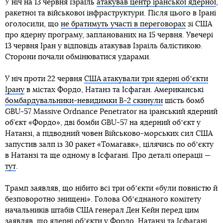
У ніч на 13 червня Ізраїль
атакував центр іранської ядерної
,
ракетної та військової інфраструктури. Після цього в Ірані
оголосили, що
не братимуть участі в переговорах
зі США
про ядерну програму, запланованих на 15 червня. Увечері
13 червня Іран у відповідь атакував Ізраїль балістикою.
Сторони почали обмінюватися ударами.
У ніч проти 22 червня
США атакували три ядерні обʼєкти
Ірану
в містах Фордо, Натанз та Ісфаган. Американські
бомбардувальники-невидимки B-2 скинули
шість бомб
GBU-57 Massive Ordnance Penetrator на іранський ядерний
об’єкт «Фордо», дві бомби GBU-57 на ядерний обʼєкт у
Натанзі, а підводний човен Військово-морських сил США
запустив залп із 30 ракет «Томагавк», цілячись по обʼєкту
в Натанзі та ще одному в Ісфагані. Про деталі операції —
тут
.
Трамп заявляв, що нібито всі три обʼєкти «були повністю й
безповоротно знищені». Голова Обʼєднаного комітету
начальників штабів США генерал Ден Кейн перед цим
заявляв, що ядерні обʼєкти у Фордо, Натанзі та Ісфагані