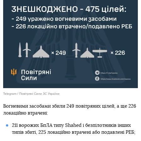
Telegram / Повітряні Сили ЗС України
Вогневими засобами збили 249 повітряних цілей, а ще 226
локаційно втрачені:
211 ворожих БпЛА типу Shahed і безпілотників інших
типів збиті, 225 локаційно втрачені або подавлені РЕБ;