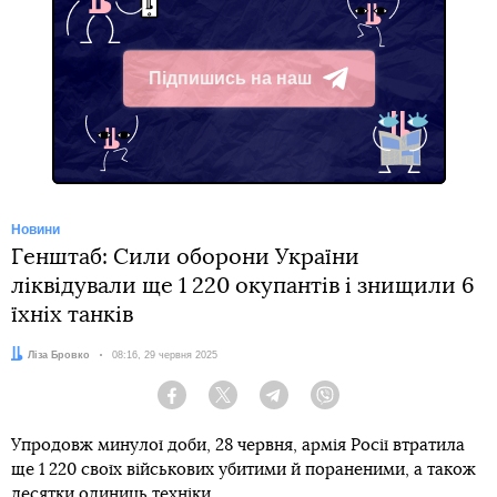
Підпишись на наш
Telegram
Новини
Генштаб: Сили оборони України
ліквідували ще 1 220 окупантів і знищили 6
їхніх танків
Автор:
Ліза Бровко
Дата:
08:16, 29 червня 2025
Facebook
Twitter
Telegram
Viber
Упродовж минулої доби, 28 червня, армія Росії втратила
ще 1 220 своїх військових убитими й пораненими, а також
десятки одиниць техніки.