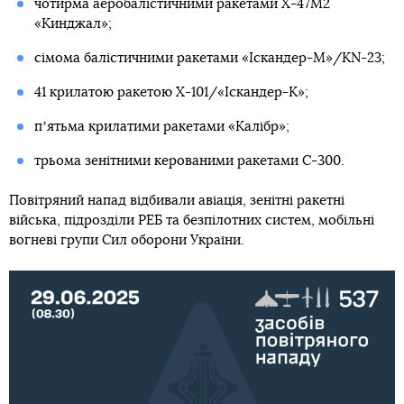
чотирма аеробалістичними ракетами Х-47М2
«Кинджал»;
сімома балістичними ракетами «Іскандер-М»/KN-23;
41 крилатою ракетою Х-101/«Іскандер-К»;
пʼятьма крилатими ракетами «Калібр»;
трьома зенітними керованими ракетами С-300.
Повітряний напад відбивали авіація, зенітні ракетні
війська, підрозділи РЕБ та безпілотних систем, мобільні
вогневі групи Сил оборони України.