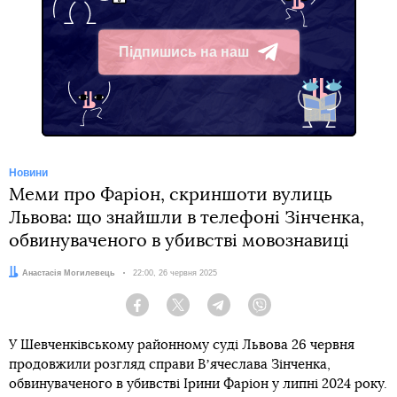
Підпишись на наш
Telegram
Новини
Меми про Фаріон, скриншоти вулиць
Львова: що знайшли в телефоні Зінченка,
обвинуваченого в убивстві мовознавиці
Автор:
Анастасія Могилевець
Дата:
22:00, 26 червня 2025
Facebook
Twitter
Telegram
Viber
У Шевченківському районному суді Львова 26 червня
продовжили розгляд справи Вʼячеслава Зінченка,
обвинуваченого в убивстві Ірини Фаріон у липні 2024 року.