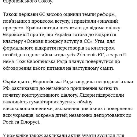
Європейського Союзу.
Також держави ЄС високо оцінили темпи реформ,
пов’язаних з процесом вступу, і привітали «значний
прогрес». Країни погодилися взяти до відома оцінку
Єврокомісії про те, що Україна готова до відкриття
кластеру «Основи процесу вступу в ЄС». Утім, для
формального відкриття переговорів за кластером
необхідна одностайна згода усіх 27 членів ЄС, а зараз її
нема. Тож Європейська Рада планує повернутися до
обговорення цього питання на наступному саміті.
Окрім цього, Європейська Рада засудила нещодавні атаки
РФ, закликавши до негайного припинення вогню та
початку конструктивного діалогу. Лідери підкреслили
важливість гуманітарних зусиль: обміну
військовополоненими, звільнення цивільних і повернення
всіх українців, зокрема дітей, незаконно депортованих до
Росії та Білорусі.
У комюніке також закликали активізувати зусилля для