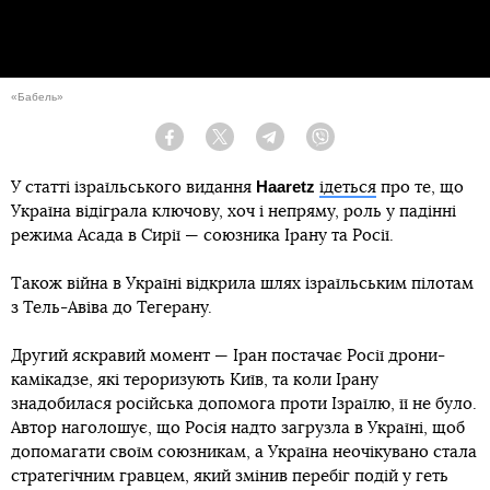
«Бабель»
Facebook
Twitter
Telegram
Viber
Haaretz
У статті ізраїльського видання
ідеться
про те, що
Україна відіграла ключову, хоч і непряму, роль у падінні
режима Асада в Сирії — союзника Ірану та Росії.
Також війна в Україні відкрила шлях ізраїльським пілотам
з Тель-Авіва до Тегерану.
Другий яскравий момент — Іран постачає Росії дрони-
камікадзе, які тероризують Київ, та коли Ірану
знадобилася російська допомога проти Ізраїлю, її не було.
Автор наголошує, що Росія надто загрузла в Україні, щоб
допомагати своїм союзникам, а Україна неочікувано стала
стратегічним гравцем, який змінив перебіг подій у геть