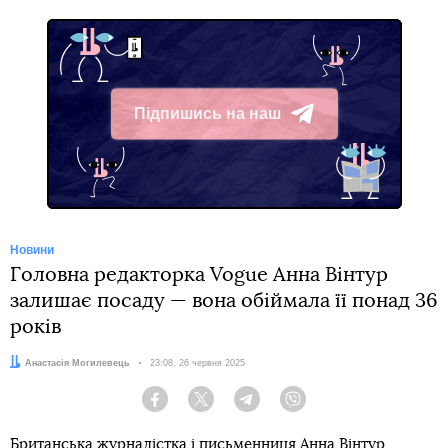
Підпишись на наш
Telegram
Новини
Головна редакторка Vogue Анна Вінтур
залишає посаду — вона обіймала її понад 36
років
Автор:
Анастасія Могилевець
Дата:
23:08, 26 червня 2025
Facebook
Twitter
Telegram
Viber
Британська журналістка і письменниця Анна Вінтур