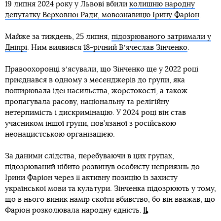
19 липня 2024 року у Львові вбили
колишню народну
депутатку Верховної Ради, мовознавицю Ірину Фаріон
.
Майже за тиждень, 25 липня,
підозрюваного затримали у
Дніпрі
. Ним виявився
18-річний Вʼячеслав Зінченко
.
Правоохоронці зʼясували, що Зінченко ще у 2022 році
приєднався в одному з месенджерів до групи, яка
поширювала ідеї насильства, жорстокості, а також
пропагувала расову, національну та релігійну
нетерпимість і дискримінацію. У 2024 році він став
учасником іншої групи, пов’язаної з російською
неонацистською організацією.
За даними слідства, перебуваючи в цих групах,
підозрюваний нібито розвинув особисту неприязнь до
Ірини Фаріон через її активну позицію із захисту
української мови та культури. Зінченка підозрюють у тому,
що в нього виник намір скоїти вбивство, бо він вважав, що
Фаріон розколювала народну єдність.