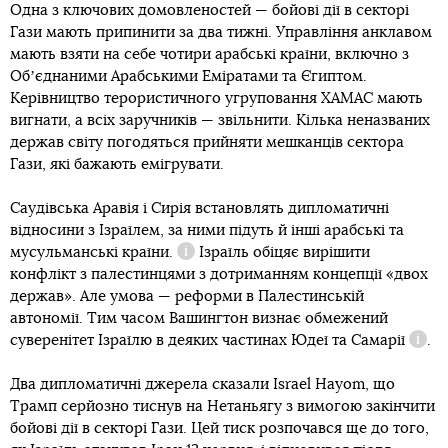
Одна з ключових домовленостей — бойові дії в секторі
Гази мають припинити за два тижні. Управління анклавом
мають взяти на себе чотири арабські країни, включно з
Обʼєднаними Арабськими Еміратами та Єгиптом.
Керівництво терористичного угруповання ХАМАС мають
вигнати, а всіх заручників — звільнити. Кілька неназваних
держав світу погодяться прийняти мешканців сектора
Гази, які бажають емігрувати.
Саудівська Аравія і Сирія встановлять дипломатичні
відносини з Ізраїлем, за ними
підуть й інші арабські та
мусульманські країни.
Ізраїль обіцяє вирішити
Довідка
конфлікт з палестинцями з дотриманням концепції «двох
держав». Але умова — реформи в Палестинській
автономії. Тим часом Вашингтон визнає обмежений
суверенітет Ізраїлю в деяких частинах
Юдеї та Самарії
.
Дові
Два дипломатичні джерела сказали Israel Hayom, що
Трамп серйозно тиснув на Нетаньягу з вимогою закінчити
бойові дії в секторі Гази. Цей тиск розпочався ще до того,