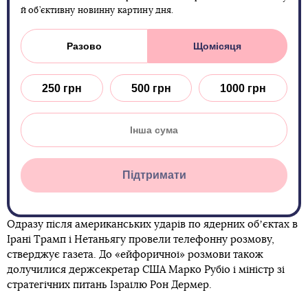
й об’єктивну новинну картину дня.
Разово
Щомісяця
250 грн
500 грн
1000 грн
Підтримати
Одразу після американських ударів по ядерних обʼєктах в
Ірані Трамп і Нетаньягу провели телефонну розмову,
стверджує газета. До «ейфоричної» розмови також
долучилися держсекретар США Марко Рубіо і міністр зі
стратегічних питань Ізраїлю Рон Дермер.