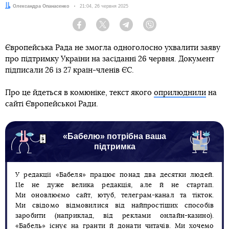
Автор:
Олександра Опанасенко
Дата:
21:04, 26 червня 2025
Facebook
Twitter
Telegram
Viber
Європейська Рада не змогла одноголосно ухвалити заяву
про підтримку України на засіданні 26 червня. Документ
підписали 26 із 27 країн-членів ЄС.
Про це йдеться в комюніке, текст якого
оприлюднили
на
сайті Європейської Ради.
«Бабелю» потрібна ваша
підтримка
У редакції «Бабеля» працює понад два десятки людей.
Це не дуже велика редакція, але й не стартап.
Ми оновлюємо сайт, ютуб, телеграм-канал та тікток.
Ми свідомо відмовилися від найпростіших способів
заробити (наприклад, від реклами онлайн-казино).
«Бабель» існує на гранти й донати читачів. Ми хочемо