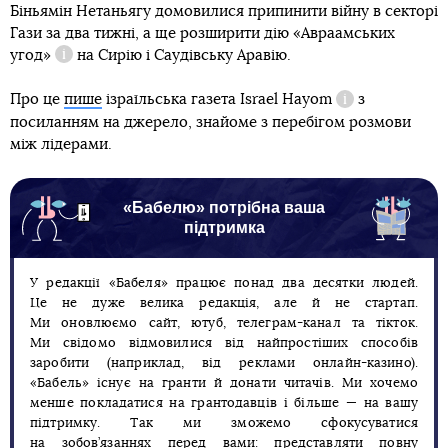
Біньямін Нетаньягу домовилися припинити війну в секторі
Гази за два тижні, а ще розширити дію
«Авраамських
угод»
на Сирію і Саудівську Аравію.
Довідка
Про це
пише
ізраїльська газета
Israel Hayom
з
Довідка
посиланням на джерело, знайоме з перебігом розмови
між лідерами.
«Бабелю» потрібна ваша
підтримка
У редакції «Бабеля» працює понад два десятки людей.
Це не дуже велика редакція, але й не стартап.
Ми оновлюємо сайт, ютуб, телеграм-канал та тікток.
Ми свідомо відмовилися від найпростіших способів
заробити (наприклад, від реклами онлайн-казино).
«Бабель» існує на гранти й донати читачів. Ми хочемо
менше покладатися на грантодавців і більше — на вашу
підтримку. Так ми зможемо сфокусуватися
на зобов’язаннях перед вами: представляти повну