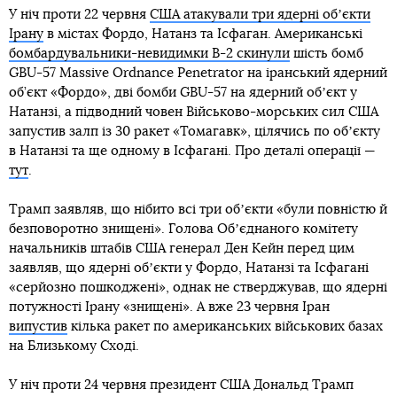
У ніч проти 22 червня
США атакували три ядерні обʼєкти
Ірану
в містах Фордо, Натанз та Ісфаган. Американські
бомбардувальники-невидимки B-2 скинули
шість бомб
GBU-57 Massive Ordnance Penetrator на іранський ядерний
об’єкт «Фордо», дві бомби GBU-57 на ядерний обʼєкт у
Натанзі, а підводний човен Військово-морських сил США
запустив залп із 30 ракет «Томагавк», цілячись по обʼєкту
в Натанзі та ще одному в Ісфагані. Про деталі операції —
тут
.
Трамп заявляв, що нібито всі три обʼєкти «були повністю й
безповоротно знищені». Голова Обʼєднаного комітету
начальників штабів США генерал Ден Кейн перед цим
заявляв, що ядерні обʼєкти у Фордо, Натанзі та Ісфагані
«серйозно пошкоджені», однак не стверджував, що ядерні
потужності Ірану «знищені». А вже 23 червня Іран
випустив
кілька ракет по американських військових базах
на Близькому Сході.
У ніч проти 24 червня президент США Дональд Трамп