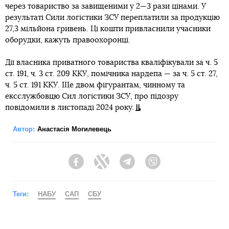
через товариство за завищеними у 2—3 рази цінами. У
результаті Сили логістики ЗСУ переплатили за продукцію
27,3 мільйона гривень. Ці кошти привласнили учасники
оборудки, кажуть правоохоронці.
Дії власника приватного товариства кваліфікували за ч. 5
ст. 191, ч. 3 ст. 209 ККУ, помічника нардепа — за ч. 5 ст. 27,
ч. 5 ст. 191 ККУ. Ще двом фігурантам, чинному та
ексслужбовцю Сил логістики ЗСУ, про підозру
повідомили в листопаді 2024 року.
Автор:
Анастасія Могилевець
Facebook
Twitter
Telegram
Viber
Теги:
НАБУ
САП
СБУ