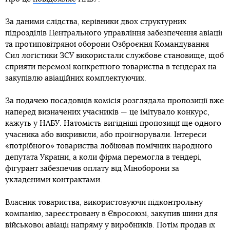
За даними слідства, керівники двох структурних
підрозділів Центрального управління забезпечення авіації
та протиповітряної оборони Озброєння Командування
Сил логістики ЗСУ використали службове становище, щоб
сприяти перемозі конкретного товариства в тендерах на
закупівлю авіаційних комплектуючих.
За подачею посадовців комісія розглядала пропозиції вже
наперед визначених учасників — це імітувало конкурс,
кажуть у НАБУ. Натомість вигідніші пропозиції ще одного
учасника або викривили, або проігнорували. Інтереси
«потрібного» товариства лобіював помічник народного
депутата України, а коли фірма перемогла в тендері,
фігурант забезпечив оплату від Міноборони за
укладеними контрактами.
Власник товариства, використовуючи підконтрольну
компанію, зареєстровану в Євросоюзі, закупив шини для
військової авіації напряму у виробників. Потім продав їх