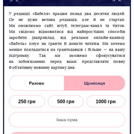
У редакції «Бабеля» працює понад два десятки людей.
Це не дуже велика редакція, але й не стартап.
Ми оновлюємо сайт, ютуб, телеграм-канал та тікток.
Ми свідомо відмовилися від найпростіших способів
заробити (наприклад, від реклами онлайн-казино).
«Бабель» існує на гранти й донати читачів. Ми хочемо
менше покладатися на грантодавців і більше — на вашу
підтримку. Так ми зможемо сфокусуватися
на зобов’язаннях перед вами: представляти повну
й об’єктивну новинну картину дня.
Разово
Щомісяця
250 грн
500 грн
1000 грн