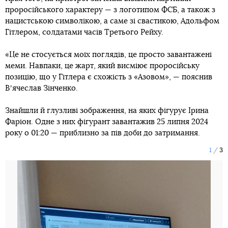
проросійського характеру — з логотипом ФСБ, а також з
нацистською символікою, а саме зі свастикою, Адольфом
Гітлером, солдатами часів Третього Рейху.
«Це не стосується моїх поглядів, це просто завантажені
меми. Навпаки, це жарт, який висміює проросійську
позицію, що у Гітлера є схожість з «Азовом», — пояснив
Вʼячеслав Зінченко.
Знайшли й глузливі зображення, на яких фігурує Ірина
Фаріон. Одне з них фігурант завантажив 25 липня 2024
року о 01:20 — приблизно за пів доби до затримання.
1
3