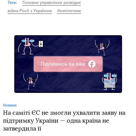
Теги:
Головне управління розвідки
війна Росії з Україною
безпілотник
Підпишись на наш
Facebook
Новини
На саміті ЄС не змогли ухвалити заяву на
підтримку України — одна країна не
затвердила її