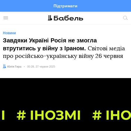
Підтримати
Facebook
Telegram
Twitter
Instagram
Меню
По
по
сай
Новини
Завдяки Україні Росія не змогла
втрутитись у війну з Іраном.
Світові медіа
про російсько-українську війну 26 червня
Автор:
Юлія Гира
Дата:
00:28, 27 червня 2025