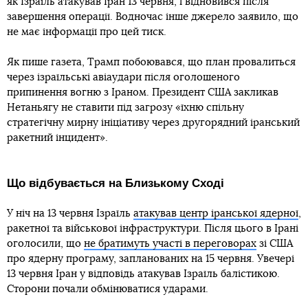
як Ізраїль атакував Іран 13 червня, і відновився після
завершення операції. Водночас інше джерело заявило, що
не має інформації про цей тиск.
Як пише газета, Трамп побоювався, що план провалиться
через ізраїльські авіаудари після оголошеного
припинення вогню з Іраном. Президент США закликав
Нетаньягу не ставити під загрозу «їхню спільну
стратегічну мирну ініціативу через другорядний іранський
ракетний інцидент».
Що відбувається на Близькому Сході
У ніч на 13 червня Ізраїль
атакував центр іранської ядерної
,
ракетної та військової інфраструктури. Після цього в Ірані
оголосили, що
не братимуть участі в переговорах
зі США
про ядерну програму, запланованих на 15 червня. Увечері
13 червня Іран у відповідь атакував Ізраїль балістикою.
Сторони почали обмінюватися ударами.