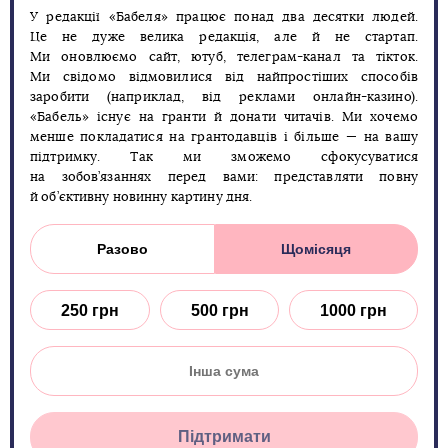
У редакції «Бабеля» працює понад два десятки людей.
Це не дуже велика редакція, але й не стартап.
Ми оновлюємо сайт, ютуб, телеграм-канал та тікток.
Ми свідомо відмовилися від найпростіших способів
заробити (наприклад, від реклами онлайн-казино).
«Бабель» існує на гранти й донати читачів. Ми хочемо
менше покладатися на грантодавців і більше — на вашу
підтримку. Так ми зможемо сфокусуватися
на зобов’язаннях перед вами: представляти повну
й об’єктивну новинну картину дня.
Разово
Щомісяця
250 грн
500 грн
1000 грн
Підтримати