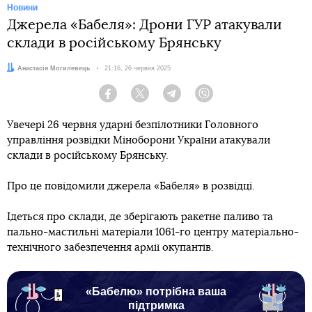
Новини
Джерела «Бабеля»: Дрони ГУР атакували
склади в російському Брянську
Автор:
Анастасія Могилевець
Дата:
21:16, 26 червня 2025
Facebook
Twitter
Telegram
Viber
Увечері 26 червня ударні безпілотники Головного
управління розвідки Міноборони України атакували
склади в російському Брянську.
Про це повідомили джерела «Бабеля» в розвідці.
Ідеться про склади, де зберігають ракетне паливо та
пально-мастильні матеріали 1061-го центру матеріально-
технічного забезпечення армії окупантів.
«Бабелю» потрібна ваша
підтримка