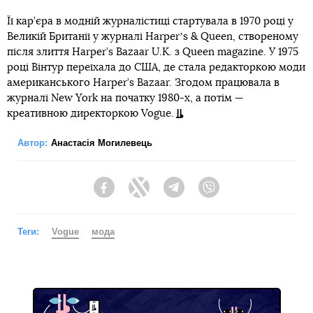
Її кар’єра в модній журналістиці стартувала в 1970 році у
Великій Британії у журналі Harperʼs & Queen, створеному
після злиття Harper’s Bazaar U.K. з Queen magazine. У 1975
році Вінтур переїхала до США, де стала редакторкою моди
американського Harper’s Bazaar. Згодом працювала в
журналі New York на початку 1980-х, а потім —
креативною директоркою Vogue.
Автор:
Анастасія Могилевець
Facebook
Twitter
Telegram
Viber
Теги:
Vogue
мода