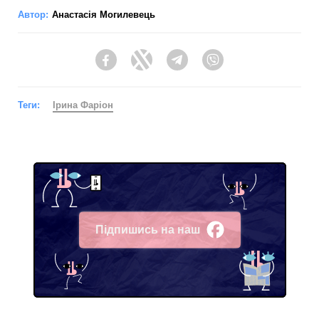
Автор:
Анастасія Могилевець
Facebook
Twitter
Telegram
Viber
Теги:
Ірина Фаріон
Підпишись на наш
Facebook