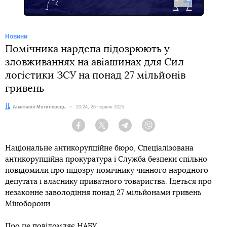
Новини
Помічника нардепа підозрюють у
зловживаннях на авіашинах для Сил
логістики ЗСУ на понад 27 мільйонів
гривень
Автор:
Анастасія Могилевець
Дата:
20:24, 26 червня 2025
Facebook
Twitter
Telegram
Viber
Національне антикорупційне бюро, Спеціалізована
антикорупційна прокуратура і Служба безпеки спільно
повідомили про підозру помічнику чинного народного
депутата і власнику приватного товариства. Ідеться про
незаконне заволодіння понад 27 мільйонами гривень
Міноборони.
Про це
повідомляє
НАБУ.