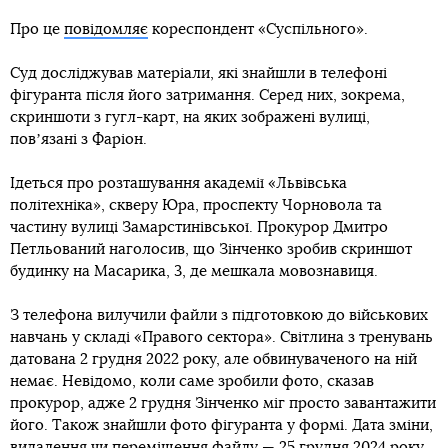
Про це
повідомляє
кореспондент «Суспільного».
Суд досліджував матеріали, які знайшли в телефоні
фігуранта після його затримання. Серед них, зокрема,
скриншоти з гугл-карт, на яких зображені вулиці,
повʼязані з Фаріон.
Ідеться про розташування академії «Львівська
політехніка», скверу Юра, проспекту Чорновола та
частину вулиці Замарстинівської. Прокурор Дмитро
Петльований наголосив, що Зінченко зробив скриншот
будинку на Масарика, 3, де мешкала мовознавиця.
З телефона вилучили файли з підготовкою до військових
навчань у складі «Правого сектора». Світлина з тренувань
датована 2 грудня 2022 року, але обвинуваченого на ній
немає. Невідомо, коли саме зробили фото, сказав
прокурор, адже 2 грудня Зінченко міг просто завантажити
його. Також знайшли фото фігуранта у формі. Дата зміни,
видалення чи переміщення файлу — 25 грудня 2024 року.