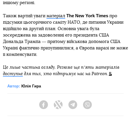
іншому регіоні.
The New York Times
Також вартий уваги
матеріал
про
підсумки цьогорічного саміту НАТО, де питання України
відійшло на другий план. Основна увага була
зосереджена на задоволенні его президента США
Дональда Трампа ― притому військова допомога США
Україні фактично призупинилися, а Європа наразі не може
її компенсувати.
Це лише частина огляду. Резюме ще пʼяти матеріалів
доступне
для тих, хто підтримує нас на Patreon.
Автор:
Юлія Гира
Facebook
Twitter
Telegram
Viber