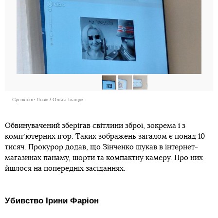
Суспільне Львів / Ольга Іващук
Обвинувачений зберігав світлини зброї, зокрема і з
компʼютерних ігор. Таких зображень загалом є понад 10
тисяч. Прокурор додав, що Зінченко шукав в інтернет-
магазинах панаму, шорти та компактну камеру. Про них
йшлося на попередніх засіданнях.
Убивство Ірини Фаріон