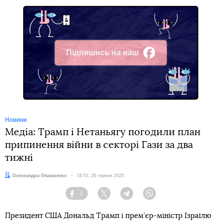
Підпишись на наш
Facebook
Новини
Медіа: Трамп і Нетаньягу погодили план
припинення війни в секторі Гази за два
тижні
Автор:
Олександра Опанасенко
Дата:
19:53, 26 червня 2025
2
Facebook
Twitter
Telegram
Viber
Президент США Дональд Трамп і прем’єр-міністр Ізраїлю