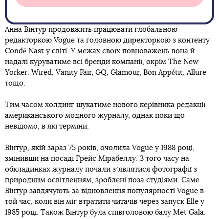
Анна Вінтур продовжить працювати глобальною
редакторкою Vogue та головною директоркою з контенту
Condé Nast у світі. У межах своїх повноважень вона й
надалі куруватиме всі бренди компанії, окрім The New
Yorker: Wired, Vanity Fair, GQ, Glamour, Bon Appétit, Allure
тощо.
Тим часом холдинг шукатиме нового керівника редакції
американського модного журналу, однак поки що
невідомо, в які терміни.
Вінтур, якій зараз 75 років, очолила Vogue у 1988 році,
змінивши на посаді Грейс Мірабеллу. З того часу на
обкладинках журналу почали зʼявлятися фотографії з
природним освітленням, зроблені поза студіями. Саме
Вінтур завдячують за відновлення популярності Vogue в
той час, коли він міг втратити читачів через запуск Elle у
1985 році. Також Вінтур була співголовою балу Met Gala.