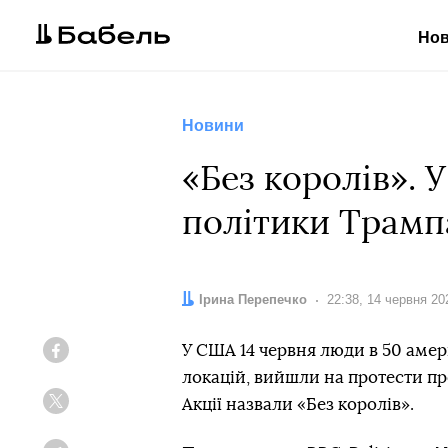
Но
Новини
«Без королів».
політики Трамп
Автор:
Ірина Перепечко
Дата:
22:38, 14 червня 20
У США 14 червня люди в 50 амер
Facebook
локацій, вийшли на протести п
Акції назвали «Без королів».
Twitter