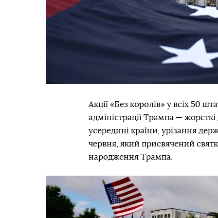
Акції «Без королів» у всіх 50 шт
адміністрації Трампа — жорсткі 
усередині країни, урізання держ
червня, який присвячений святк
народження Трампа.