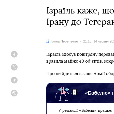
Ізраїль каже, щ
Ірану до Тегера
Автор:
Ірина Перепечко
Дата:
21:16, 14 червня 20
Ізраїль здобув повітряну переваг
Facebook
вразила майже 40 обʼєктів, зок
Twitter
Про це
йдеться
в заяві Армії об
Telegram
«Бабелю» п
Viber
У редакції «Бабеля» працює