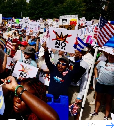
Наступний слайд
1
4
Наступн