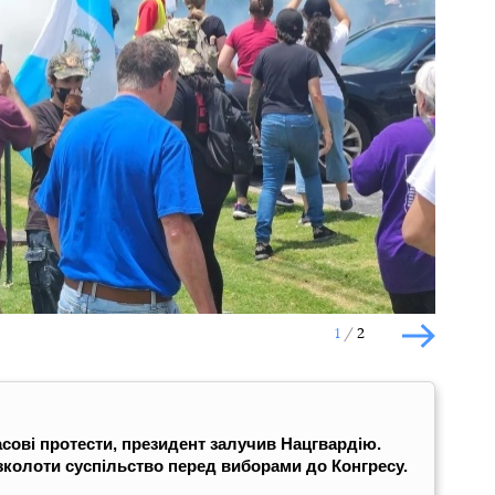
Наступний слайд
1
2
Наступн
сові протести, президент залучив Нацгвардію.
зколоти суспільство перед виборами до Конгресу.