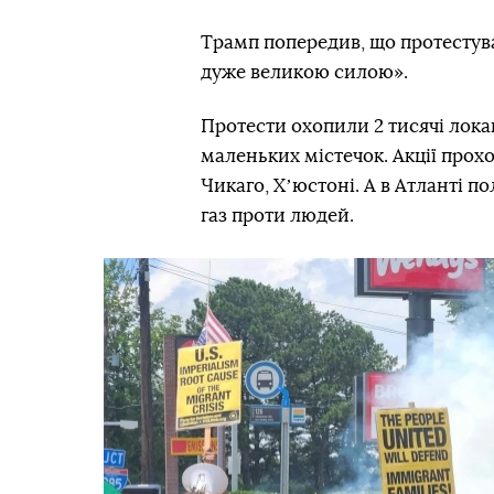
Трамп попередив, що протестува
дуже великою силою».
Протести охопили 2 тисячі локац
маленьких містечок. Акції прох
Чикаго, Хʼюстоні. А в Атланті п
газ проти людей.