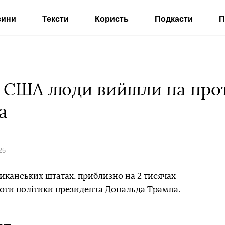
вини
Тексти
Користь
Подкасти
П
 У США люди вийшли на про
а
25
иканських штатах, приблизно на 2 тисячах
роти політики президента Дональда Трампа.