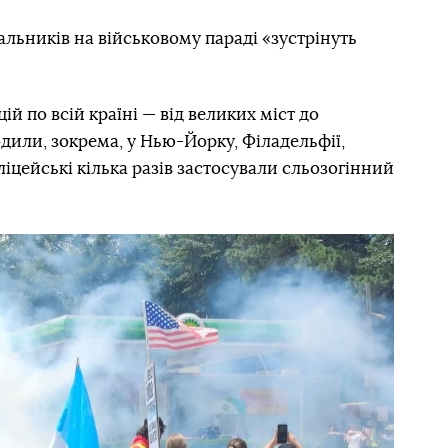
льників на військовому параді «зустрінуть
ій по всій країні — від великих міст до
одили, зокрема, у Нью-Йорку, Філадельфії,
оліцейські кілька разів застосували сльозогінний