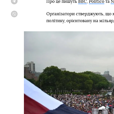
Про це пишуть
BBC
,
Politico
та
N
Telegram
Організатори стверджують, що м
Viber
політику, орієнтовану на мільяр