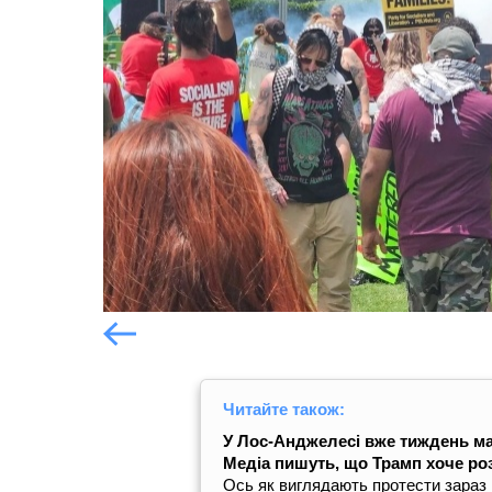
Попередній слайд
Попередній слайд
Читайте також:
У Лос-Анджелесі вже тиждень ма
Медіа пишуть, що Трамп хоче ро
Ось як виглядають протести зараз