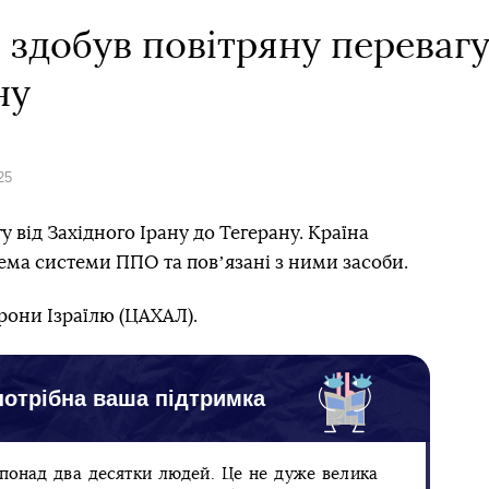
о здобув повітряну перевагу
ну
25
у від Західного Ірану до Тегерану. Країна
рема системи ППО та повʼязані з ними засоби.
орони Ізраїлю (ЦАХАЛ).
отрібна ваша підтримка
 понад два десятки людей. Це не дуже велика