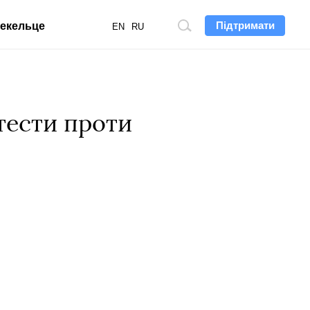
Підтримати
екельце
Пошук
EN
RU
по
сайту
тести проти