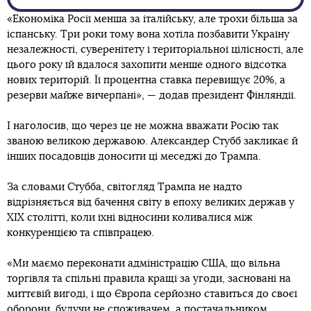
«Економіка Росії менша за італійську, але трохи більша за
іспанську. Три роки тому вона хотіла позбавити Україну
незалежності, суверенітету і територіальної цілісності, але
цього року їй вдалося захопити менше одного відсотка
нових територій. Її процентна ставка перевищує 20%, а
резерви майже вичерпані», — додав президент Фінляндії.
І наголосив, що через це не можна вважати Росію так
званою великою державою. Александер Стубб закликає й
інших посадовців доносити ці меседжі до Трампа.
За словами Стубба, світогляд Трампа не надто
відрізняється від бачення світу в епоху великих держав у
XIX столітті, коли їхні відносини коливалися між
конкуренцією та співпрацею.
«Ми маємо переконати адміністрацію США, що вільна
торгівля та спільні правила кращі за угоди, засновані на
миттєвій вигоді, і що Європа серйозно ставиться до своєї
оборони, будучи не споживачем, а постачальником