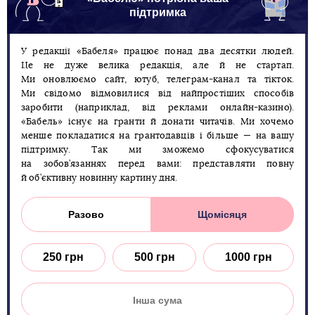
підтримка
У редакції «Бабеля» працює понад два десятки людей.
Це не дуже велика редакція, але й не стартап.
Ми оновлюємо сайт, ютуб, телеграм-канал та тікток.
Ми свідомо відмовилися від найпростіших способів
заробити (наприклад, від реклами онлайн-казино).
«Бабель» існує на гранти й донати читачів. Ми хочемо
менше покладатися на грантодавців і більше — на вашу
підтримку. Так ми зможемо сфокусуватися
на зобов’язаннях перед вами: представляти повну
й об’єктивну новинну картину дня.
Разово
Щомісяця
250 грн
500 грн
1000 грн