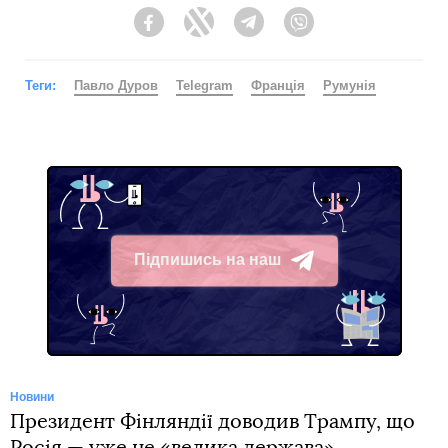
Facebook
Twitter
Telegram
Viber
Теги:
Павло Дуров
Telegram
Франція
Румунія
Підпишись на наш
Telegram
Новини
Президент Фінляндії доводив Трампу, що
Росія — уже не «велика держава»