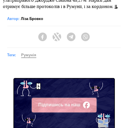
ультраправого Джордже Сіміона 48,27%. Наразі Дан
отримує більше протоколів і в Румунії, і за кордоном.
Автор:
Ліза Бровко
Facebook
Twitter
Telegram
Viber
Теги:
Румунія
Підпишись на наш
Facebook