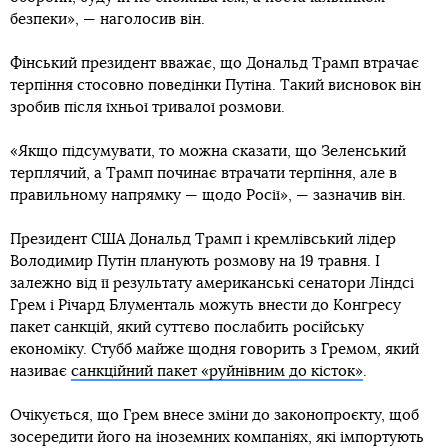
безпеки», — наголосив він.
Фінський президент вважає, що Дональд Трамп втрачає
терпіння стосовно поведінки Путіна. Такий висновок він
зробив після їхньої тривалої розмови.
«Якщо підсумувати, то можна сказати, що Зеленський
терплячий, а Трамп починає втрачати терпіння, але в
правильному напрямку — щодо Росії», — зазначив він.
Президент США Дональд Трамп і кремлівський лідер
Володимир Путін планують розмову на 19 травня. І
залежно від її результату американські сенатори Ліндсі
Грем і Річард Блументаль можуть внести до Конгресу
пакет санкцій, який суттєво послабить російську
економіку. Стубб майже щодня говорить з Гремом, який
називає
санкційний пакет «руйнівним до кісток»
.
Очікується, що Грем внесе зміни до законопроєкту, щоб
зосередити його на іноземних компаніях, які імпортують