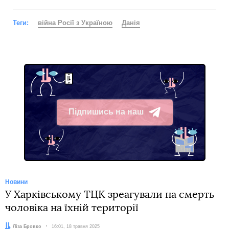
Теги:
війна Росії з Україною
Данія
Підпишись на наш
Telegram
Новини
У Харківському ТЦК зреагували на смерть
чоловіка на їхній території
Автор:
Ліза Бровко
Дата:
16:01, 18 травня 2025