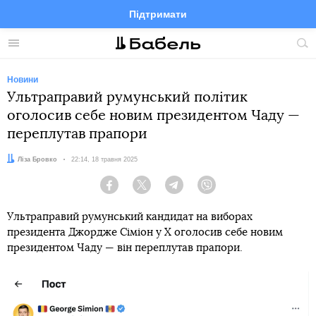
Підтримати
Facebook
Telegram
Twitter
Instagram
Меню
По
по
сай
Новини
Ультраправий румунський політик
оголосив себе новим президентом Чаду —
переплутав прапори
Автор:
Ліза Бровко
Дата:
22:14, 18 травня 2025
Facebook
Twitter
Telegram
Viber
Ультраправий румунський кандидат на виборах
президента Джордже Сіміон у X оголосив себе новим
президентом Чаду — він переплутав прапори.