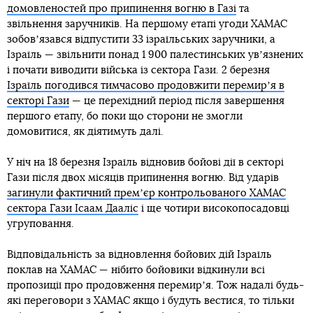
домовленостей про припинення вогню в Газі
та
звільнення заручників. На першому етапі угоди ХАМАС
зобовʼязався відпустити 33 ізраїльських заручники, а
Ізраїль — звільнити понад 1 900 палестинських увʼязнених
і почати виводити війська із сектора Гази. 2 березня
Ізраїль погодився тимчасово продовжити перемирʼя в
секторі Гази
— це перехідний період після завершення
першого етапу, бо поки що сторони не змогли
домовитися, як діятимуть далі.
У ніч на 18 березня Ізраїль відновив бойові дії в секторі
Гази після двох місяців припинення вогню. Від ударів
загинули фактичний премʼєр контрольованого ХАМАС
сектора Гази Ісаам Дааліс
і ще чотири високопосадовці
угруповання.
Відповідальність за відновлення бойових дій Ізраїль
поклав на ХАМАС — нібито бойовики відкинули всі
пропозиції про продовження перемирʼя. Тож надалі будь-
які переговори з ХАМАС якщо і будуть вестися, то тільки