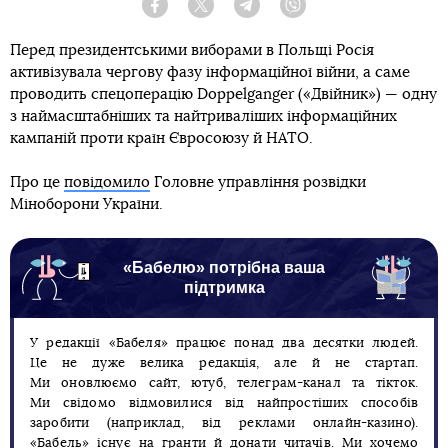
Facebook
Twitter
Telegram
Viber
Перед президентськими виборами в Польщі Росія
активізувала чергову фазу інформаційної війни, а саме
проводить спецоперацію Doppelganger («Двійник») — одну
з наймасштабніших та найтриваліших інформаційних
кампаній проти країн Євросоюзу й НАТО.
Про це
повідомило
Головне управління розвідки
Міноборони України.
«Бабелю» потрібна ваша
підтримка
У редакції «Бабеля» працює понад два десятки людей.
Це не дуже велика редакція, але й не стартап.
Ми оновлюємо сайт, ютуб, телеграм-канал та тікток.
Ми свідомо відмовилися від найпростіших способів
заробити (наприклад, від реклами онлайн-казино).
«Бабель» існує на гранти й донати читачів. Ми хочемо