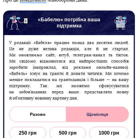
Про це
повідомило
Міноборони Данії.
«Бабелю» потрібна ваша
підтримка
У редакції «Бабеля» працює понад два десятки людей.
Це не дуже велика редакція, але й не стартап.
Ми оновлюємо сайт, ютуб, телеграм-канал та тікток.
Ми свідомо відмовилися від найпростіших способів
заробити (наприклад, від реклами онлайн-казино).
«Бабель» існує на гранти й донати читачів. Ми хочемо
менше покладатися на грантодавців і більше — на вашу
підтримку. Так ми зможемо сфокусуватися
на зобов’язаннях перед вами: представляти повну
й об’єктивну новинну картину дня.
Разово
Щомісяця
250 грн
500 грн
1000 грн