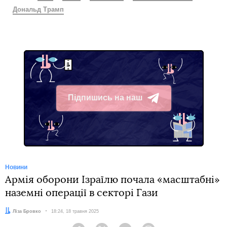
Дональд Трамп
Підпишись на наш
Telegram
Новини
Армія оборони Ізраїлю почала «масштабні»
наземні операції в секторі Гази
Автор:
Ліза Бровко
Дата:
18:24, 18 травня 2025