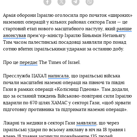
Facebook
Twitter
Telegram
Viber
Армія оборони Ізраїлю оголосила про початок «широких»
наземних операцій у кількох районах сектора Гази — це
стартовий етап нового масштабного наступу, який
раніше
анонсував
премʼєр-міністр Ізраїлю Біньямін Нетаньягу.
Тим часом палестинські посадовці заявляли про понад
сотню вбитих ізраїльськими ударами за останню добу.
Про це
передає
The Times of Israel.
Пресслужба ЦАХАЛ
написала
, що ізраїльські війська
почали масштабні наземні операції на півночі та півдні
Гази в рамках операції «Колісниці Гідеона». Там додали,
що за останній тиждень Військово-повітряні сили Ізраїлю
вдарили по 670 цілях ХАМАС у секторі Гази, «щоб зірвати
підготовку противника та підтримати наземні операції».
Лікарні та медики в секторі Гази
заявляли
, що через
ізраїльські удари по всьому анклаву в ніч на 18 травня і
вдень 18 травня загинули щонайменше 135 людей.