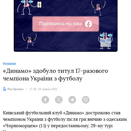
Підпишись на наш
Facebook
Новини
«Динамо» здобуло титул 17-разового
чемпіона України з футболу
Автор:
Ліза Бровко
Дата:
17:38, 18 травня 2025
Facebook
Twitter
Telegram
Viber
Київський футбольний клуб «Динамо» достроково став
чемпіоном України з футболу після гри внічию з одеським
«Чорноморцем» (1:1) у передостанньому, 29-му турі