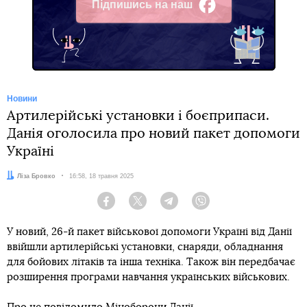
Підпишись на наш
Facebook
Новини
Артилерійські установки і боєприпаси.
Данія оголосила про новий пакет допомоги
Україні
Автор:
Ліза Бровко
Дата:
16:58, 18 травня 2025
Facebook
Twitter
Telegram
Viber
У новий, 26-й пакет військової допомоги Україні від Данії
ввійшли артилерійські установки, снаряди, обладнання
для бойових літаків та інша техніка. Також він передбачає
розширення програми навчання українських військових.