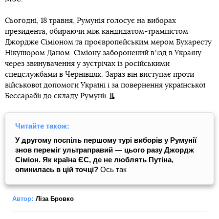
Сьогодні, 18 травня, Румунія голосує на виборах
президента, обираючи між кандидатом-трампістом
Джордже Сіміоном та проєвропейським мером Бухаресту
Нікушором Даном. Сіміону заборонений вʼїзд в Україну
через звинувачення у зустрічах із російськими
спецслужбами в Чернівцях. Зараз він виступає проти
військової допомоги Україні і за повернення української
Бессарабії до складу Румунії.
Читайте також:
У другому поспіль першому турі виборів у Румунії
знов переміг ультраправий — цього разу Джордж
Сіміон. Як країна ЄС, де не люблять Путіна,
опинилась в цій точці?
Ось так
Автор:
Ліза Бровко