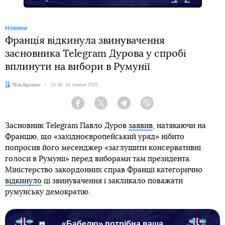
Новини
Франція відкинула звинувачення
засновника Telegram Дурова у спробі
вплинути на вибори в Румунії
Автор:
Ліза Бровко
Дата:
19:36, 18 травня 2025
Facebook
Twitter
Telegram
Viber
Засновник Telegram Павло Дуров
заявив
, натякаючи на
Францію, що «західноєвропейський уряд» нібито
попросив його месенджер «заглушити консервативні
голоси в Румунії» перед виборами там президента.
Міністерство закордонних справ Франції категорично
відкинуло
ці звинувачення і закликало поважати
румунську демократію.
«Бабелю» потрібна ваша