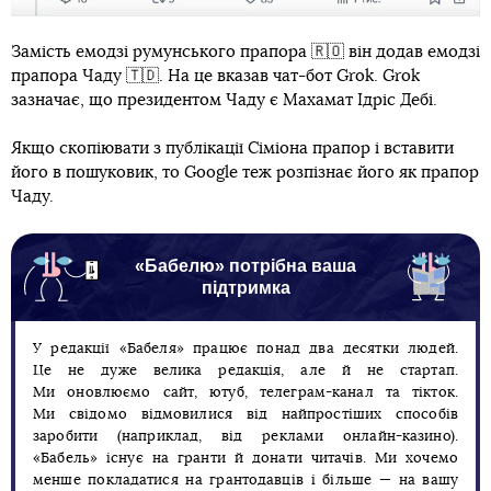
Замість емодзі румунського прапора 🇷🇴 він додав емодзі
прапора Чаду 🇹🇩. На це вказав чат-бот Grok. Grok
зазначає, що президентом Чаду є Махамат Ідріс Дебі.
Якщо скопіювати з публікації Сіміона прапор і вставити
його в пошуковик, то Google теж розпізнає його як прапор
Чаду.
«Бабелю» потрібна ваша
підтримка
У редакції «Бабеля» працює понад два десятки людей.
Це не дуже велика редакція, але й не стартап.
Ми оновлюємо сайт, ютуб, телеграм-канал та тікток.
Ми свідомо відмовилися від найпростіших способів
заробити (наприклад, від реклами онлайн-казино).
«Бабель» існує на гранти й донати читачів. Ми хочемо
менше покладатися на грантодавців і більше — на вашу