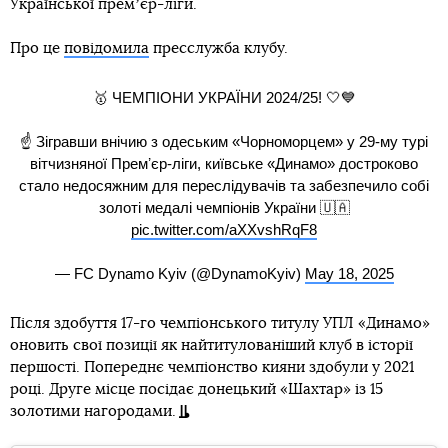
Української премʼєр-ліги.
Про це
повідомила
пресслужба клубу.
🥇 ЧЕМПІОНИ УКРАЇНИ 2024/25! 🤍💙
☝️ Зігравши внічию з одеським «Чорноморцем» у 29-му турі
вітчизняної Премʼєр-ліги, київське «Динамо» достроково
стало недосяжним для переслідувачів та забезпечило собі
золоті медалі чемпіонів України 🇺🇦
pic.twitter.com/aXXvshRqF8
— FC Dynamo Kyiv (@DynamoKyiv)
May 18, 2025
Після здобуття 17-го чемпіонського титулу УПЛ «Динамо»
оновить свої позиції як найтитулованіший клуб в історії
першості. Попереднє чемпіонство кияни здобули у 2021
році. Друге місце посідає донецький «Шахтар» із 15
золотими нагородами.