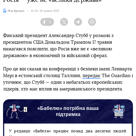
Автор:
Ліза Бровко
Дата:
19:19, 18 травня 2025
1
Facebook
Twitter
Telegram
Viber
Фінський президент Александер Стубб у розмові з
президентом США Дональдом Трампом 17 травня
намагався пояснити, що Росія вже не є «великою
державою» в економічній та військовій сферах.
Про це він сказав на конференції з безпеки імені Леннарта
Мері в естонській столиці Таллінні,
передає
The Guardian і
уточнює, що Стубб — один з небагатьох європейських
лідерів, хто має вплив на американського президента.
«Бабелю» потрібна ваша
підтримка
У редакції «Бабеля» працює понад два десятки людей.