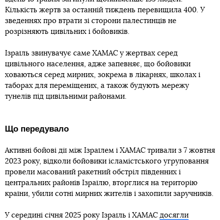
Кількість жертв за останній тиждень перевищила 400. У
зведеннях про втрати зі сторони палестинців не
розрізняють цивільних і бойовиків.
Ізраїль звинувачує саме ХАМАС у жертвах серед
цивільного населення, адже запевняє, що бойовики
ховаються серед мирних, зокрема в лікарнях, школах і
таборах для переміщених, а також будують мережу
тунелів під цивільними районами.
Що передувало
Активні бойові дії між Ізраїлем і ХАМАС тривали з 7 жовтня
2023 року, відколи бойовики ісламістського угруповання
провели масований ракетний обстріл південних і
центральних районів Ізраїлю, вторглися на територію
країни, убили сотні мирних жителів і захопили заручників.
У середині січня 2025 року Ізраїль і ХАМАС
досягли