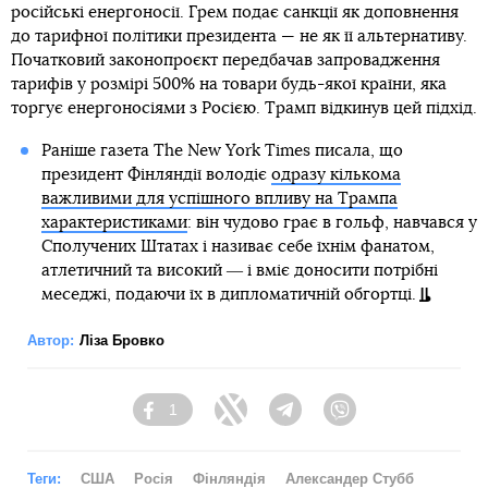
російські енергоносії. Грем подає санкції як доповнення
до тарифної політики президента — не як її альтернативу.
Початковий законопроєкт передбачав запровадження
тарифів у розмірі 500% на товари будь-якої країни, яка
торгує енергоносіями з Росією. Трамп відкинув цей підхід.
Раніше газета The New York Times писала, що
президент Фінляндії володіє
одразу кількома
важливими для успішного впливу на Трампа
характеристиками
: він чудово грає в гольф, навчався у
Сполучених Штатах і називає себе їхнім фанатом,
атлетичний та високий ― і вміє доносити потрібні
меседжі, подаючи їх в дипломатичній обгортці.
Автор:
Ліза Бровко
1
Facebook
Twitter
Telegram
Viber
Теги:
США
Росія
Фінляндія
Александер Стубб