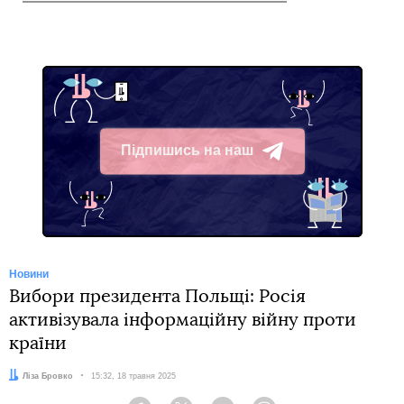
Підпишись на наш
Telegram
Новини
Вибори президента Польщі: Росія
активізувала інформаційну війну проти
країни
Автор:
Ліза Бровко
Дата:
15:32, 18 травня 2025