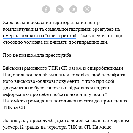
Facebook
Twitter
Telegram
Viber
Харківський обласний територіальний центр
комплектування та соціальної підтримки зреагував на
смерть чоловіка на їхній території
. Там запевняють, що
стосовно чоловіка не вчиняти протиправних дій.
Про це
повідомила
пресслужба.
Військові районного ТЦК і СП разом із співробітниками
Національної поліції зупинили чоловіка, щоб перевірити
його військово-облікові документи. У того при собі
документів не було, також він відмовився надати
інформацію про себе і поїхати до відділу поліції.
Натомість громадянин погодився поїхати до приміщення
ТЦК та СП.
Як пишуть у пресслужбі, цього чоловіка знайшли мертвим
увечері 12 травня на території ТЦК та СП. На місце