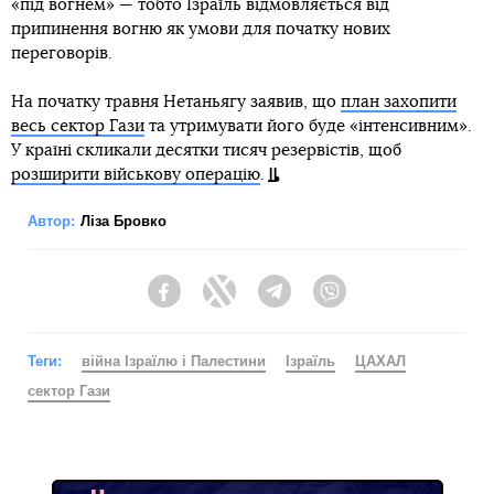
«під вогнем» — тобто Ізраїль відмовляється від
припинення вогню як умови для початку нових
переговорів.
На початку травня Нетаньягу заявив, що
план захопити
весь сектор Гази
та утримувати його буде «інтенсивним».
У країні скликали десятки тисяч резервістів, щоб
розширити військову операцію
.
Автор:
Ліза Бровко
Facebook
Twitter
Telegram
Viber
Теги:
війна Ізраїлю і Палестини
Ізраїль
ЦАХАЛ
сектор Гази