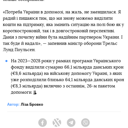
«Потреба України в допомозі, на жаль, не зменшилася. Я
радий і пишаюся тим, що ми знову можемо виділити
кошти на підтримку, яка змінить ситуацію на полі бою як у
короткостроковій, так і в довгостроковій перспективі.
Данія з початку війни була надійним партнером України. І
так буде й надалі», — запевнив міністр оборони Трельс
Лунд Поульсен.
На 2023—2028 роки у рамках програми Українського
фонду виділили сумарно 66,1 мільярда данських крон
(€8,6 мільярда) на військову допомогу Україні, з яких
уже розподілили близько 64,1 мільярда данських крон
(€8,3 мільярда) включно з останнім, 26-м пакетом
допомоги.
Автор:
Ліза Бровко
Facebook
Twitter
Telegram
Viber