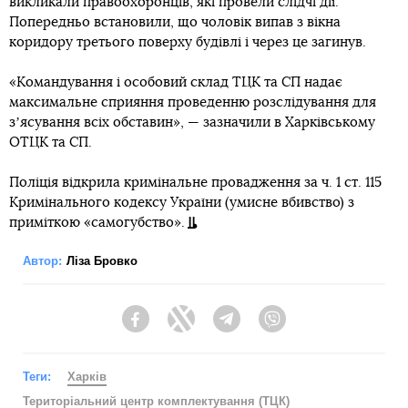
викликали правоохоронців, які провели слідчі дії.
Попередньо встановили, що чоловік випав з вікна
коридору третього поверху будівлі і через це загинув.
«Командування і особовий склад ТЦК та СП надає
максимальне сприяння проведенню розслідування для
зʼясування всіх обставин», — зазначили в Харківському
ОТЦК та СП.
Поліція відкрила кримінальне провадження за ч. 1 ст. 115
Кримінального кодексу України (умисне вбивство) з
приміткою «самогубство».
Автор:
Ліза Бровко
Facebook
Twitter
Telegram
Viber
Теги:
Харків
Територіальний центр комплектування (ТЦК)