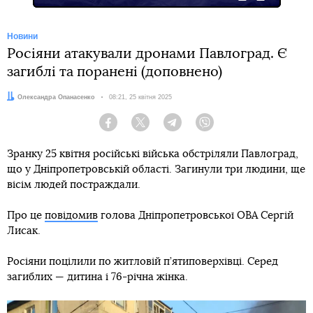
Новини
Росіяни атакували дронами Павлоград. Є
загиблі та поранені (доповнено)
Автор:
Олександра Опанасенко
Дата:
08:21, 25 квітня 2025
Facebook
Twitter
Telegram
Viber
Зранку 25 квітня російські війська обстріляли Павлоград,
що у Дніпропетровській області. Загинули три людини, ще
вісім людей постраждали.
Про це
повідомив
голова Дніпропетровської ОВА Сергій
Лисак.
Росіяни поцілили по житловій п’ятиповерхівці. Серед
загиблих — дитина і 76-річна жінка.