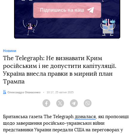
Підпишись на наш
Telegram
Новини
The Telegraph: Не визнавати Крим
російським і не допустити капітуляції.
Україна внесла правки в мирний план
Трампа
Автор:
Олександра Опанасенко
Дата:
10:17, 25 квітня 2025
Facebook
Twitter
Telegram
Viber
Британська газета The Telegraph
дізналася
, які пропозиції
щодо завершення російсько-української війни
представники України передали США на переговорах у