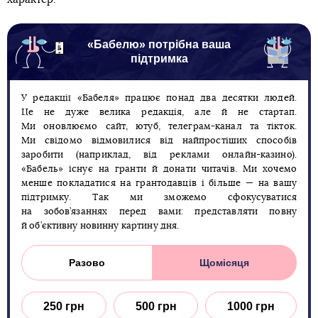
«Бабелю» потрібна ваша
підтримка
У редакції «Бабеля» працює понад два десятки людей.
Це не дуже велика редакція, але й не стартап.
Ми оновлюємо сайт, ютуб, телеграм-канал та тікток.
Ми свідомо відмовилися від найпростіших способів
заробити (наприклад, від реклами онлайн-казино).
«Бабель» існує на гранти й донати читачів. Ми хочемо
менше покладатися на грантодавців і більше — на вашу
підтримку. Так ми зможемо сфокусуватися
на зобов’язаннях перед вами: представляти повну
й об’єктивну новинну картину дня.
Разово
Щомісяця
250 грн
500 грн
1000 грн