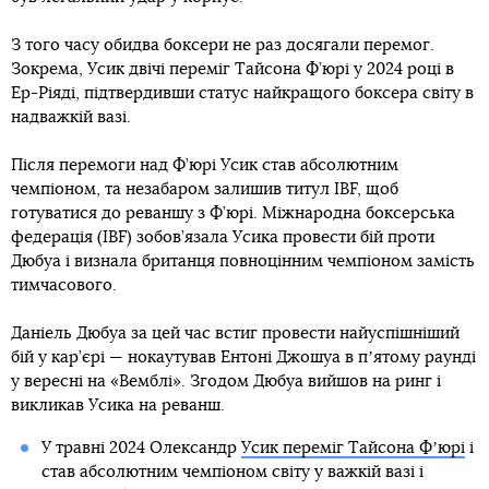
З того часу обидва боксери не раз досягали перемог.
Зокрема, Усик двічі переміг Тайсона Ф’юрі у 2024 році в
Ер-Ріяді, підтвердивши статус найкращого боксера світу в
надважкій вазі.
Після перемоги над Ф’юрі Усик став абсолютним
чемпіоном, та незабаром залишив титул IBF, щоб
готуватися до реваншу з Ф’юрі. Міжнародна боксерська
федерація (IBF) зобов’язала Усика провести бій проти
Дюбуа і визнала британця повноцінним чемпіоном замість
тимчасового.
Даніель Дюбуа за цей час встиг провести найуспішніший
бій у кар’єрі — нокаутував Ентоні Джошуа в пʼятому раунді
у вересні на «Вемблі». Згодом Дюбуа вийшов на ринг і
викликав Усика на реванш.
У травні 2024 Олександр
Усик переміг Тайсона Фʼюрі
і
став абсолютним чемпіоном світу у важкій вазі і