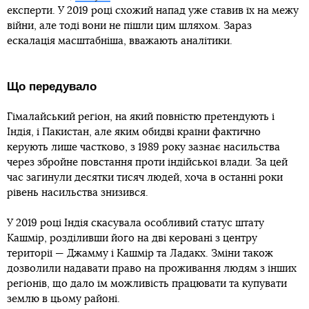
експерти. У 2019 році схожий напад уже ставив їх на межу
війни, але тоді вони не пішли цим шляхом. Зараз
ескалація масштабніша, вважають аналітики.
Що передувало
Гімалайський регіон, на який повністю претендують і
Індія, і Пакистан, але яким обидві країни фактично
керують лише частково, з 1989 року зазнає насильства
через збройне повстання проти індійської влади. За цей
час загинули десятки тисяч людей, хоча в останні роки
рівень насильства знизився.
У 2019 році Індія скасувала особливий статус штату
Кашмір, розділивши його на дві керовані з центру
території — Джамму і Кашмір та Ладакх. Зміни також
дозволили надавати право на проживання людям з інших
регіонів, що дало їм можливість працювати та купувати
землю в цьому районі.