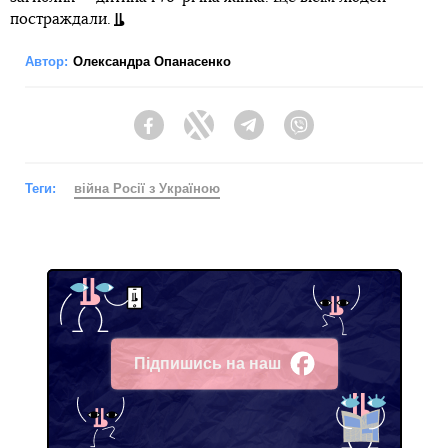
постраждали.
Автор:
Олександра Опанасенко
Facebook
Twitter
Telegram
Viber
Теги:
війна Росії з Україною
Підпишись на наш
Facebook