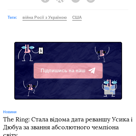
Facebook
Twitter
Telegram
Viber
Теги:
війна Росії з Україною
США
Підпишись на наш
Telegram
Новини
The Ring: Стала відома дата реваншу Усика і
Дюбуа за звання абсолютного чемпіона
світу