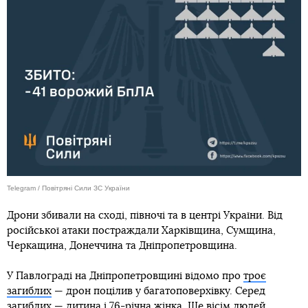
Telegram / Повітряні Сили ЗС України
Дрони збивали на сході, півночі та в центрі України. Від
російської атаки постраждали Харківщина, Сумщина,
Черкащина, Донеччина та Дніпропетровщина.
У Павлограді на Дніпропетровщині відомо про
троє
загиблих
— дрон поцілив у багатоповерхівку. Серед
загиблих — дитина і 76-річна жінка. Ще вісім людей