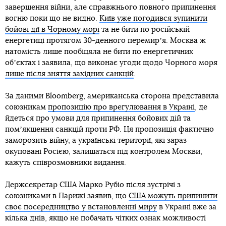
завершення війни, але справжнього повного припинення
вогню поки що не видно.
Київ уже погодився зупинити
бойові дії в Чорному морі
та не бити по російській
енергетиці протягом 30-денного перемирʼя. Москва ж
натомість лише пообіцяла не бити по енергетичних
обʼєктах і заявила, що виконає угоди щодо Чорного моря
лише після зняття західних санкцій
.
За даними Bloomberg, американська сторона представила
союзникам
пропозицію про врегулювання в Україні
, де
йдеться про умови для припинення бойових дій та
помʼякшення санкцій проти РФ. Ця пропозиція фактично
заморозить війну, а українські території, які зараз
окуповані Росією, залишаться під контролем Москви,
кажуть співрозмовники видання.
Держсекретар США Марко Рубіо після зустрічі з
союзниками в Парижі заявив, що
США можуть припинити
своє посередництво у встановленні миру
в Україні вже за
кілька днів, якщо не побачать чітких ознак можливості