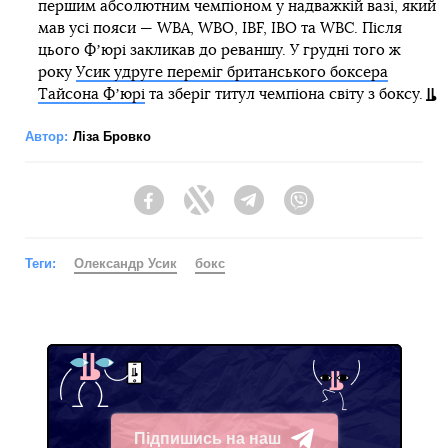
першим абсолютним чемпіоном у надважкій вазі, який
мав усі пояси — WBA, WBO, IBF, IBO та WBC. Після
цього Фʼюрі закликав до реваншу. У грудні того ж
року
Усик удруге переміг британського боксера
Тайсона Фʼюрі
та зберіг титул чемпіона світу з боксу.
Автор:
Ліза Бровко
Facebook
Twitter
Telegram
Viber
Теги:
Олександр Усик
бокс
Підпишись на наш