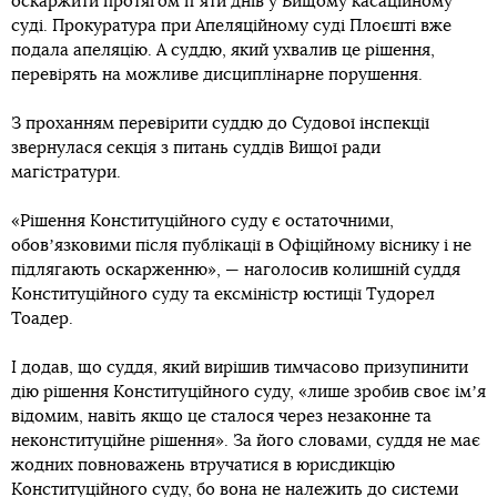
оскаржити протягом пʼяти днів у Вищому касаційному
суді. Прокуратура при Апеляційному суді Плоєшті вже
подала апеляцію. А суддю, який ухвалив це рішення,
перевірять на можливе дисциплінарне порушення.
З проханням перевірити суддю до Судової інспекції
звернулася секція з питань суддів Вищої ради
магістратури.
«Рішення Конституційного суду є остаточними,
обовʼязковими після публікації в Офіційному віснику і не
підлягають оскарженню», — наголосив колишній суддя
Конституційного суду та ексміністр юстиції Тудорел
Тоадер.
І додав, що суддя, який вирішив тимчасово призупинити
дію рішення Конституційного суду, «лише зробив своє імʼя
відомим, навіть якщо це сталося через незаконне та
неконституційне рішення». За його словами, суддя не має
жодних повноважень втручатися в юрисдикцію
Конституційного суду, бо вона не належить до системи