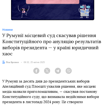
Telegram
Новини
У Румунії місцевий суд скасував рішення
Конституційного про ануляцію результатів
виборів президента — у країні юридичний
хаос
Автор:
Ліза Бровко
Дата:
09:32, 25 квітня 2025
Facebook
Twitter
Telegram
Viber
У Румунії за десять днів до президентських виборів
Апеляційний суд Плоєшті ухвалив рішення, яке місцеві
медіа назвали приголомшливим, — скасував постанову
Конституційного суду, що визнавала недійсними вибори
президента в листопаді 2024 року. Це створило