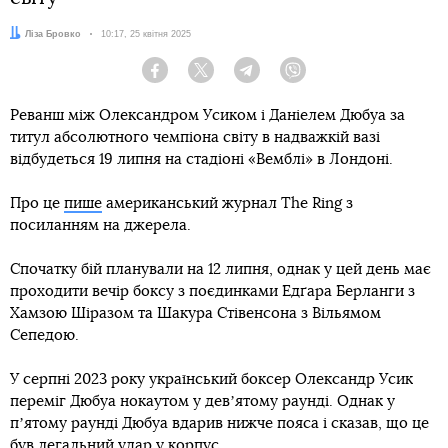
Автор:
Ліза Бровко
Дата:
10:17, 25 квітня 2025
Facebook
Twitter
Telegram
Viber
Реванш між Олександром Усиком і Даніелем Дюбуа за
титул абсолютного чемпіона світу в надважкій вазі
відбудеться 19 липня на стадіоні «Вемблі» в Лондоні.
Про це
пише
американський журнал The Ring з
посиланням на джерела.
Спочатку бій планували на 12 липня, однак у цей день має
проходити вечір боксу з поєдинками Едґара Берланги з
Хамзою Шіразом та Шакура Стівенсона з Вільямом
Сепедою.
У серпні 2023 року український боксер Олександр Усик
переміг Дюбуа нокаутом у девʼятому раунді. Однак у
пʼятому раунді Дюбуа вдарив нижче пояса і сказав, що це
був легальний удар у корпус.