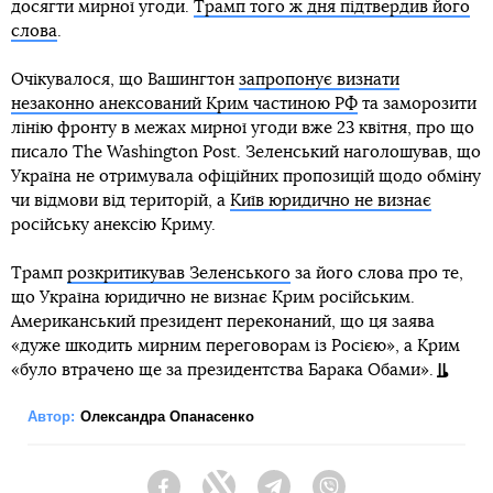
досягти мирної угоди.
Трамп того ж дня підтвердив його
слова
.
Очікувалося, що Вашингтон
запропонує визнати
незаконно анексований Крим частиною РФ
та заморозити
лінію фронту в межах мирної угоди вже 23 квітня, про що
писало The Washington Post. Зеленський наголошував, що
Україна не отримувала офіційних пропозицій щодо обміну
чи відмови від територій, а
Київ юридично не визнає
російську анексію Криму.
Трамп
розкритикував Зеленського
за його слова про те,
що Україна юридично не визнає Крим російським.
Американський президент переконаний, що ця заява
«дуже шкодить мирним переговорам із Росією», а Крим
«було втрачено ще за президентства Барака Обами».
Автор:
Олександра Опанасенко