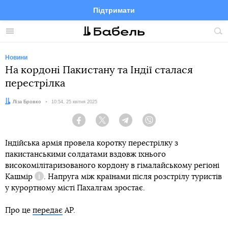
Підтримати
Facebook
Telegram
Twitter
Instagram
Меню
По
по
сай
Новини
На кордоні Пакистану та Індії сталася
перестрілка
Автор:
Ліза Бровко
Дата:
10:54, 25 квітня 2025
Facebook
Twitter
Telegram
Viber
Індійська армія провела коротку перестрілку з
пакистанськими солдатами вздовж їхнього
високомілітаризованого кордону в гімалайському регіоні
Кашмір
. Напруга між країнами після розстрілу туристів
Довідка
у курортному місті Пахалгам зростає.
Про це
передає
AP.