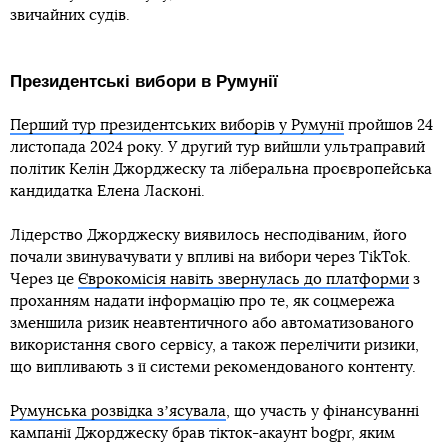
звичайних судів.
Президентські вибори в Румунії
Перший тур президентських виборів у Румунії
пройшов 24
листопада 2024 року. У другий тур вийшли ультраправий
політик Келін Джорджеску та ліберальна проєвропейська
кандидатка Елена Ласконі.
Лідерство Джорджеску виявилось несподіваним, його
почали звинувачувати у впливі на вибори через TikTok.
Через це
Єврокомісія навіть звернулась до платформи
з
проханням надати інформацію про те, як соцмережа
зменшила ризик неавтентичного або автоматизованого
використання свого сервісу, а також перелічити ризики,
що випливають з її системи рекомендованого контенту.
Румунська розвідка зʼясувала
, що участь у фінансуванні
кампанії Джорджеску брав тікток-акаунт bogpr, яким