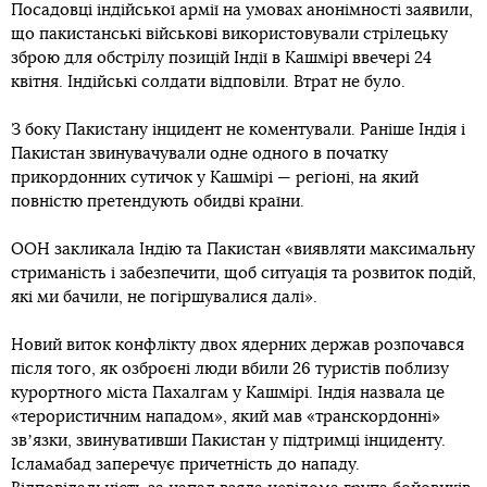
Посадовці індійської армії на умовах анонімності заявили,
що пакистанські військові використовували стрілецьку
зброю для обстрілу позицій Індії в Кашмірі ввечері 24
квітня. Індійські солдати відповіли. Втрат не було.
З боку Пакистану інцидент не коментували. Раніше Індія і
Пакистан звинувачували одне одного в початку
прикордонних сутичок у Кашмірі — регіоні, на який
повністю претендують обидві країни.
ООН закликала Індію та Пакистан «виявляти максимальну
стриманість і забезпечити, щоб ситуація та розвиток подій,
які ми бачили, не погіршувалися далі».
Новий виток конфлікту двох ядерних держав розпочався
після того, як озброєні люди вбили 26 туристів поблизу
курортного міста Пахалгам у Кашмірі. Індія назвала це
«терористичним нападом», який мав «транскордонні»
звʼязки, звинувативши Пакистан у підтримці інциденту.
Ісламабад заперечує причетність до нападу.