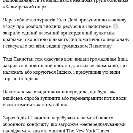
Відповідальність за напад взяла невідома група бойовиків
«Кашмірський опір».
Через вбивство туристів Нью-Делі призупинило важливу
угоду про
розподіл водних ресурсів з Пакистаном
,
Довідка
закрило єдиний наземний прикордонний пункт між
країнами, скоротило кількість дипломатичного персоналу
і скасувало всі візи, видані громадянам Пакистану.
Тоді Пакистан теж скасував візи, видані громадянам Індії,
закрив свій повітряний простір для всіх авіакомпаній, що
належать або керуються Індією, і призупинив усі види
торгівлі з Індією.
Пакистанська влада також попередила, що будь-яка
індійська спроба зупинити або перенаправити потік води
вважатиметься «актом війни».
Зараз Індія і Пакистан перебувають на межі нового
збройного конфлікту, що загрожує «непередбачуваними
наслідками»,
кажуть
опитані The New York Times