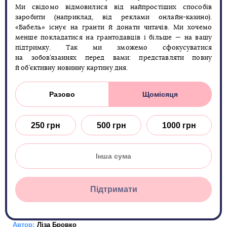
Ми свідомо відмовилися від найпростіших способів
заробити (наприклад, від реклами онлайн-казино).
«Бабель» існує на гранти й донати читачів. Ми хочемо
менше покладатися на грантодавців і більше — на вашу
підтримку. Так ми зможемо сфокусуватися
на зобов’язаннях перед вами: представляти повну
й об’єктивну новинну картину дня.
Разово
Щомісяця
250 грн
500 грн
1000 грн
Підтримати
Автор:
Ліза Бровко