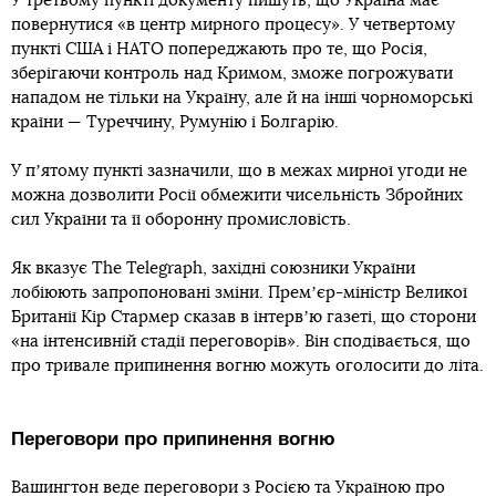
У третьому пункті документу пишуть, що Україна має
повернутися «в центр мирного процесу». У четвертому
пункті США і НАТО попереджають про те, що Росія,
зберігаючи контроль над Кримом, зможе погрожувати
нападом не тільки на Україну, але й на інші чорноморські
країни — Туреччину, Румунію і Болгарію.
У пʼятому пункті зазначили, що в межах мирної угоди не
можна дозволити Росії обмежити чисельність Збройних
сил України та її оборонну промисловість.
Як вказує The Telegraph, західні союзники України
лобіюють запропоновані зміни. Премʼєр-міністр Великої
Британії Кір Стармер сказав в інтервʼю газеті, що сторони
«на інтенсивній стадії переговорів». Він сподівається, що
про тривале припинення вогню можуть оголосити до літа.
Переговори про припинення вогню
Вашингтон веде переговори з Росією та Україною про