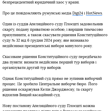
безпрецедентний юридичний хаос у країні.
Про це повідомляють румунські медіа
Digi24
і
HotNews
.
Один із суддів Апеляційного суду Плоєшті задовольнив
скаргу, подану приватною особою, і вирішив тимчасово
призупинити, а також скасувати рішення Конституційного
суду № 32 від 6 грудня 2024 року, яке визнавало
недійсними президентські вибори минулого року.
Скасоване рішення Конституційного суду передбачало
два пункти: визнати недійсним перший тур виборів і
організувати другий тур виборів.
Однак Конституційний суд прямо не зупиняв виборчий
процес. Це зробило Центральне виборче бюро. Його
рішення оскаржував Келін Джорджеску, та скаргу
відхилив Вищий касаційний суд.
Нову постанову Апеляційного суду Плоєшті можна