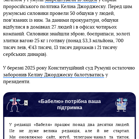
проросійського політика Келіна Джорджеску. Перед цим
румунські силовики провели 50 обшуків у людей,
повʼязаних із ним. За даними прокуратури, обшуки
відбулися в домівках 27 людей і в офісах чотирьох
компаній. Силовики знайшли зброю, боєприпаси, золоті
злитки вагою 25 кг і готівку (понад $3,3 мільйона, 700
тисяч леїв, €43 тисячі, 13 тисяч дирхамів і 21 тисячу
сербських динарів).
У березні 2025 року Конституційний суд Румунії остаточно
заборонив Келіну Джорджеску балотуватись
у
президенти.
«Бабелю» потрібна ваша
підтримка
У редакції «Бабеля» працює понад два десятки людей.
Це не дуже велика редакція, але й не стартап.
Ми оновлюємо сайт, ютуб, телеграм-канал та тікток.