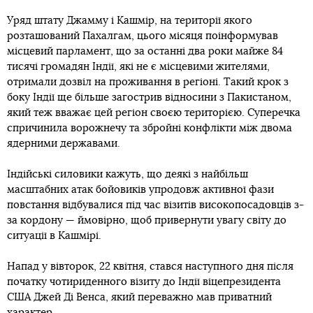
Уряд штату Джамму і Кашмір, на території якого
розташований Пахалгам, цього місяця поінформував
місцевий парламент, що за останні два роки майже 84
тисячі громадян Індії, які не є місцевими жителями,
отримали дозвіл на проживання в регіоні. Такий крок з
боку Індії ще більше загострив відносини з Пакистаном,
який теж вважає цей регіон своєю територією. Суперечка
спричинила ворожнечу та збройні конфлікти між двома
ядерними державами.
Індійські силовики кажуть, що деякі з найбільш
масштабних атак бойовиків упродовж активної фази
повстання відбувалися під час візитів високопосадовців з-
за кордону — ймовірно, щоб привернути увагу світу до
ситуації в Кашмірі.
Напад у вівторок, 22 квітня, стався наступного дня після
початку чотириденного візиту до Індії віцепрезидента
США Джей Ді Венса, який переважно мав приватний
характер.