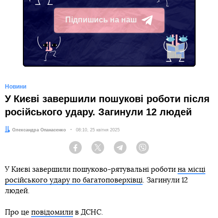
Підпишись на наш
Telegram
Новини
У Києві завершили пошукові роботи після
російського удару. Загинули 12 людей
Автор:
Олександра Опанасенко
Дата:
08:10, 25 квітня 2025
Facebook
Twitter
Telegram
Viber
У Києві завершили пошуково-рятувальні роботи
на місці
російського удару по багатоповерхівці
. Загинули 12
людей.
Про це
повідомили
в ДСНС.