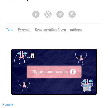
Facebook
Twitter
Telegram
Viber
Теги:
Румунія
Конституційний суд
вибори
Підпишись на наш
Facebook
Новини