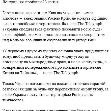
Лондоні, які пройшли 23 квітня.
Газета пише, що загалом Київ висунув пʼять вимог.
Ключова — анексований Росією Крим не можуть офіційно
визнати російською територією. Як пише The Telegraph,
«Україна сподівається фактично позбавити Росію будь-
якого офіційного міжнародного визнання її суверенітету
над Кримом або іншими окупованими територіями».
«У першому і другому пунктах основна увага приділяється
тому, щоб представити будь-яку мирну угоду як
«засновану на міжнародному праві, а не на капітуляції», з
конкретним попередженням про можливе вторгнення
Китаю на Тайвань», — пише The Telegraph.
Також Україна наголосила на важливості чітких гарантій
безпеки «як ціни за будь-яку перспективну мирну угоду, за
якою Україна поступиться територією Росії, навіть
тимчасово».