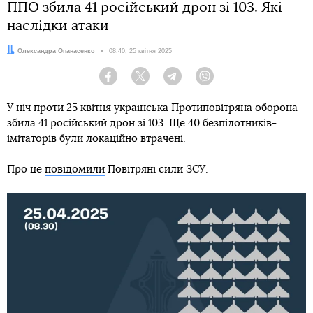
ППО збила 41 російський дрон зі 103. Які
наслідки атаки
Автор:
Олександра Опанасенко
Дата:
08:40, 25 квітня 2025
Facebook
Twitter
Telegram
Viber
У ніч проти 25 квітня українська Протиповітряна оборона
збила 41 російський дрон зі 103. Ще 40 безпілотників-
імітаторів були локаційно втрачені.
Про це
повідомили
Повітряні сили ЗСУ.