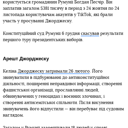
користується громадянин Румунії Богдан Песчір. Він
заплатив загалом $381 тисячу в період з 24 жовтня по 24
листопада користувачам акаунтів у TikTok, які брали
участь у просуванні Джорджеску.
Конституційний суд Румунії 6 грудня
скасував
результати
першого туру президентських виборів.
Арешт Джорджеску
Келіна
Джорджеску затримали 26 лютого
. Його
звинуватили в підбурюванні до антиконституційної
діяльності, поширенні неправдивої інформації, створенні
фашистської організації, прославлянні людей,
обвинувачених у геноцидах і воєнних злочинах, і
створенні антисемітської спільноти. Після висунення
звинувачень його відпустили — він перебуває під судовим
наглядом.
Загалом у Румунії
заарештували 18 людей
у справі