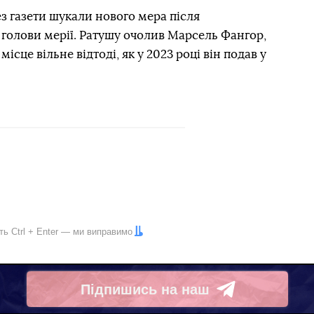
рез газети шукали нового мера після
 голови мерії. Ратушу очолив Марсель Фангор,
сце вільне відтоді, як у 2023 році він подав у
іть
Ctrl
+
Enter
— ми виправимо
Підпишись на наш
Telegram