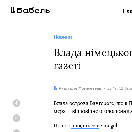
Но
Новини
Влада німецько
газеті
Автор:
Анастасія Могилевець
Дата:
22:47, 31 бер
Влада острова Вангероге, що в 
Facebook
мера — відповідне оголошення зр
Twitter
Про це
повідомляє
Spiegel.