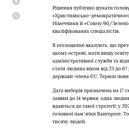
Telegram
Рішення публічно шукати голов
«Християнсько-демократичного 
Viber
Німеччини й «Союзу 90/Зелені». 
кваліфікованих спеціалістів.
В оголошенні вказують, що прет
цьому острові, мати вищу освіту
адміністративної служби та ві
стати людина віком від 23 до 6
держави-члена ЄС. Термін повно
Дата виборів призначена на 17 
заявки до 14 червня, одна людин
вдаються до такої стратегії: у 2
головної памʼятки Вангероге. То
тисячу людей.