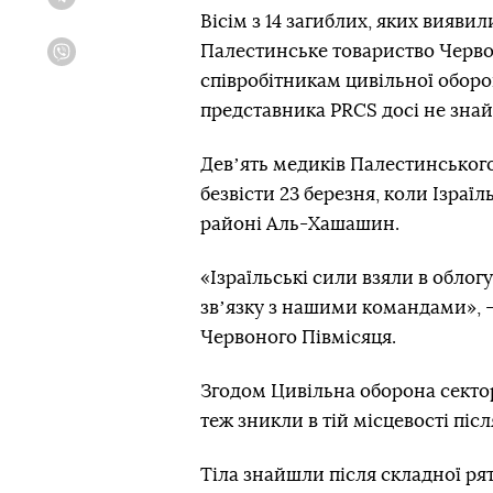
Telegram
Вісім з 14 загиблих, яких вияви
Палестинське товариство Червон
Viber
співробітникам цивільної обор
представника PRCS досі не зна
Девʼять медиків Палестинськог
безвісти 23 березня, коли Ізраї
районі Аль-Хашашин.
«Ізраїльські сили взяли в облог
звʼязку з нашими командами», 
Червоного Півмісяця.
Згодом Цивільна оборона сектор
теж зникли в тій місцевості післ
Тіла знайшли після складної рят