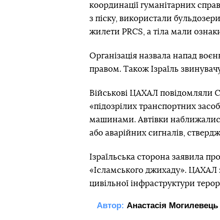
координації гуманітарних справ.
з піску, використали бульдозери 
жилети PRCS, а тіла мали ознак
Організація назвала напад воє
правом. Також Ізраїль звинувач
Військові ЦАХАЛ повідомляли C
«підозрілих транспортних засо
машинами. Автівки наближалися
або аварійних сигналів, стверд
Ізраїльська сторона заявила про
«Ісламського джихаду». ЦАХАЛ
цивільної інфраструктури терор
Автор:
Анастасія Могилевець