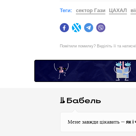
Теги:
сектор Гази
ЦАХАЛ
ві
Facebook
Twitter
Telegram
Viber
Помітили помилку? Виділіть її та натисн
як і
Мене завжди цікавить —