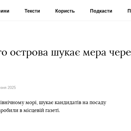
вини
Тексти
Користь
Подкасти
П
го острова шукає мера чер
езня 2025
Північному морі, шукає кандидатів на посаду
обили в місцевій газеті.