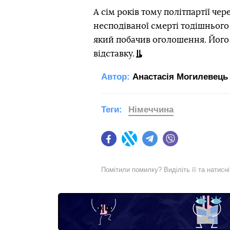
А сім років тому політпартії че
несподіваної смерті тодішнього
який побачив оголошення. Його мі
відставку.
Автор:
Анастасія Могилевець
Теги:
Німеччина
Facebook
Twitter
Telegram
Viber
Помітили помилку? Виділіть її та натисн