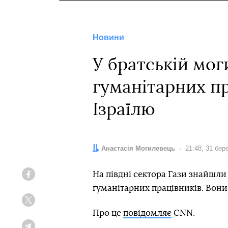
Новини
У братській мог
гуманітарних пр
Ізраїлю
Автор:
Анастасія Могилевець
Дата:
21:48, 31 бер
На півдні сектора Гази знайшли
Facebook
гуманітарних працівників. Вони
Twitter
Про це
повідомляє
CNN.