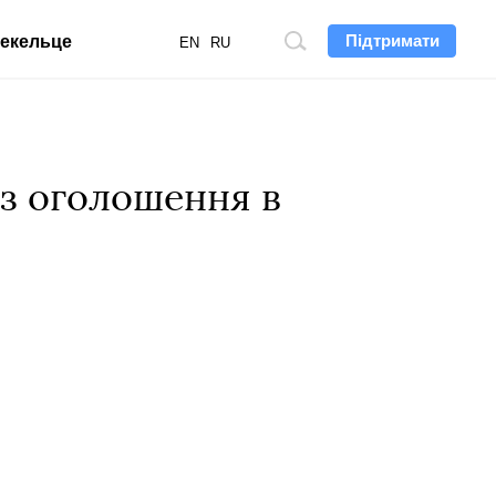
Підтримати
екельце
Пошук
EN
RU
по
сайту
ез оголошення в