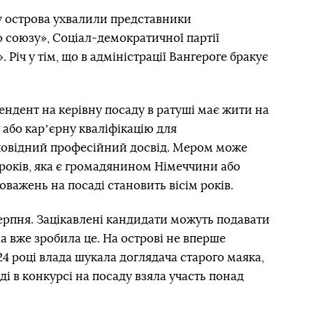
у острова ухвалили представники
союзу», Соціал-демократичної партії
Річ у тім, що в адміністрації Вангероге бракує
ендент на керівну посаду в ратуші має жити на
 або карʼєрну кваліфікацію для
дповідний професійний досвід. Мером може
7 років, яка є громадянином Німеччини або
важень на посаді становить вісім років.
серпня. Зацікавлені кандидати можуть подавати
а вже зробила це. На острові не вперше
024 році влада шукала доглядача старого маяка,
ді в конкурсі на посаду взяла участь понад