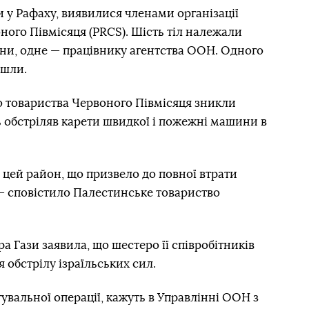
ли у Рафаху, виявилися членами організації
ого Півмісяця (PRCS). Шість тіл належали
они, одне — працівнику агентства ООН. Одного
йшли.
о товариства Червоного Півмісяця зникли
ль обстріляв карети швидкої і пожежні машини в
у цей район, що призвело до повної втрати
— сповістило Палестинське товариство
а Гази заявила, що шестеро її співробітників
я обстрілу ізраїльських сил.
увальної операції, кажуть в Управлінні ООН з