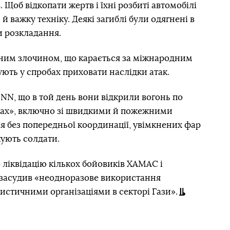
 Щоб відкопати жертв і їхні розбиті автомобілі
й важку техніку. Деякі загиблі були одягнені в
и розкладання.
нним злочином, що карається за міжнародним
ують у спробах приховати наслідки атак.
NN, що в той день вони відкрили вогонь по
бах», включно зі швидкими й пожежними
 без попередньої координації, увімкнених фар
жують солдати.
 ліквідацію кількох бойовиків ХАМАС і
 засудив «неодноразове використання
истичними організаціями в секторі Гази».