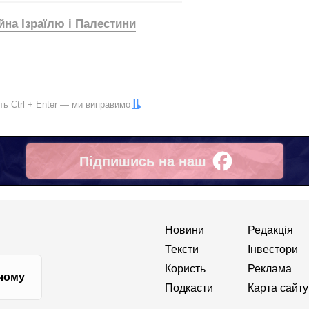
йна Ізраїлю і Палестини
іть
Ctrl
+
Enter
— ми виправимо
Підпишись на наш
Facebook
Новини
Редакція
Тексти
Інвестори
Користь
Реклама
 чому
Подкасти
Карта сайту