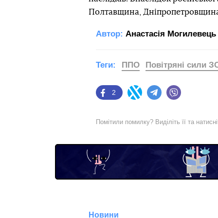
Полтавщина, Дніпропетровщина,
Автор:
Анастасія Могилевець
Теги:
ППО
Повітряні сили З
2
Facebook
Twitter
Telegram
Viber
Помітили помилку? Виділіть її та натисн
Новини