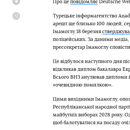
Про це
повідомляє
Deutsche Wel
Telegram
Турецьке інформагентство Anad
Viber
арешт ще близько 100 людей, се
Імамоглу 18 березня
стверджува
поліцейських. За даними медіа,
прессекретар Імамоглу сповісти
Це відбулося наступного дня пі
відкликав диплом бакалавра Ек
Всього ВНЗ анулював дипломи й
«очевидною помилкою».
Цими вихідними Імамоглу, опоз
Республіканської народної парт
майбутніх виборах 2028 року. О
щоб балотуватися на посаду очі