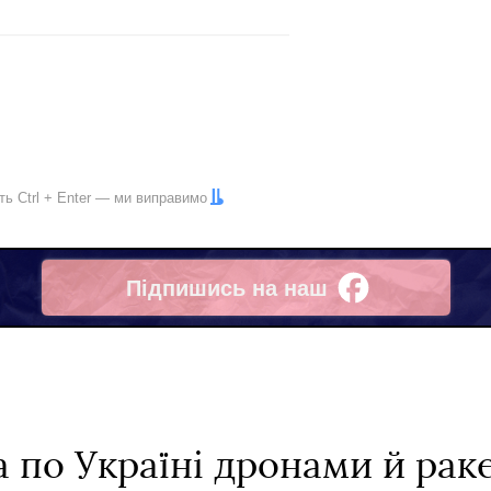
іть
Ctrl
+
Enter
— ми виправимо
Підпишись на наш
Facebook
а по Україні дронами й ра