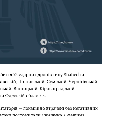
биття 72 ударних дронів типу Shahed та
івській, Полтавській, Сумській, Чернігівській,
ській, Вінницькій, Кіровоградській,
та Одеській областях.
ітаторів — локаційно втрачені без негативних
ої атаки постраждали Сумщина, Одещина,