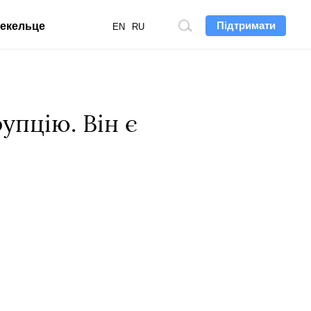
Підтримати
екельце
Пошук
EN
RU
по
сайту
упцію. Він є