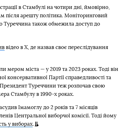
трації в Стамбулі на чотири дні, ймовірно,
ам після арешту політика. Моніторинговий
що Туреччина також обмежила доступ до
ив
відео в X, де назвав своє переслідування
и мером міста — у 2019 та 2023 роках. Тоді він
ної консервативної Партії справедливості та
 Президент Туреччини теж розпочав свою
мера Стамбулу в 1990-х роках.
асудив Імамоглу до 2 років та 7 місяців
ленів Центральної виборчої комісії. Тоді йому
ть у виборах
.