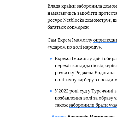
Влада країни заборонила демонс
намагаючись запобігти протест
ресурс Netblocks демонструє, 
багатьох соцмереж.
Сам Екрем Імамоглу
оприлюдн
«ударом по волі народу».
Екрема Імамоглу двічі обирал
переміг кандидатів від керів
розвитку Реджепа Ердогана.
політичну карʼєру з посади 
У 2022 році суд у Туреччині з
позбавлення волі за образу ч
також
заборонили брати учас
Автор:
Анастасія Могилевець