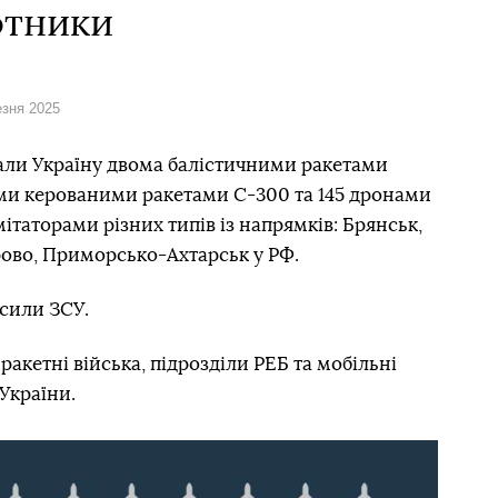
отники
езня 2025
вали Україну двома балістичними ракетами
ми керованими ракетами С-300 та 145 дронами
ітаторами різних типів із напрямків: Брянськ,
рово, Приморсько-Ахтарськ у РФ.
сили ЗСУ.
 ракетні війська, підрозділи РЕБ та мобільні
України.