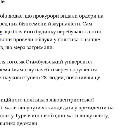
le.
olu додає, що прокурори видали ордери на
ред них бізнесмени й журналісти. Сам
в
, що біля його будинку перебувають сотні
 вони провели обшуки у політика. Пізніше
в, що мера затримали.
сля того, як Стамбульський університет
рема Імамоглу начебто через порушення.
 наукові ступені 28 людей, пояснивши це
иційного політика з лівоцентристської
ії, мали висунути як кандидата у президенти на
днак у Туреччині необхідно мати вищу освіту,
льника держави.