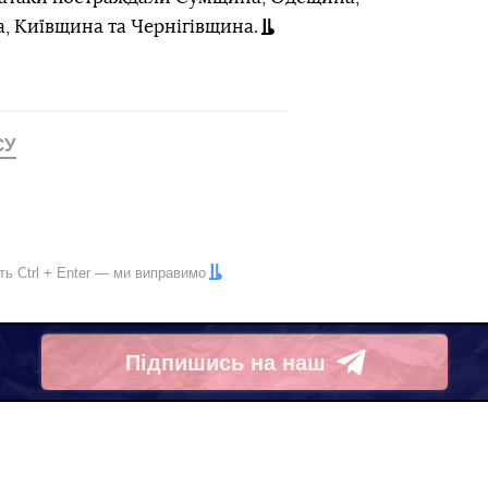
 Київщина та Чернігівщина.
СУ
іть
Ctrl
+
Enter
— ми виправимо
Підпишись на наш
Telegram