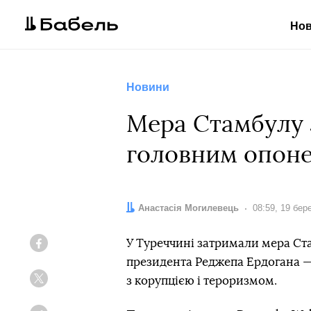
Но
Новини
Мера Стамбулу з
головним опон
Автор:
Анастасія Могилевець
Дата:
08:59, 19 бер
У Туреччині затримали мера Ст
Facebook
президента Реджепа Ердогана — 
з корупцією і тероризмом.
Twitter