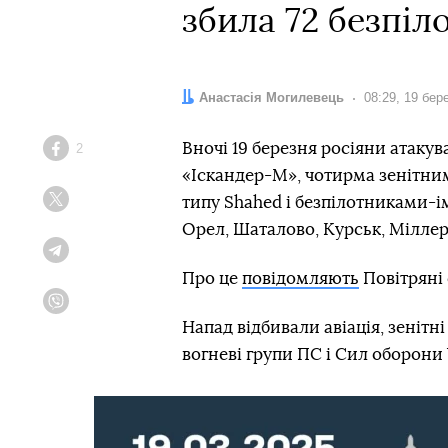
збила 72 безпіл
Автор:
Анастасія Могилевець
Дата:
08:29, 19 бер
Вночі 19 березня росіяни атаку
2
Facebook
«Іскандер-М», чотирма зенітни
типу Shahed і безпілотниками-ім
Twitter
Орел, Шаталово, Курськ, Мілле
Telegram
Про це
повідомляють
Повітряні 
Viber
Напад відбивали авіація, зенітні
вогневі групи ПС і Сил оборони 