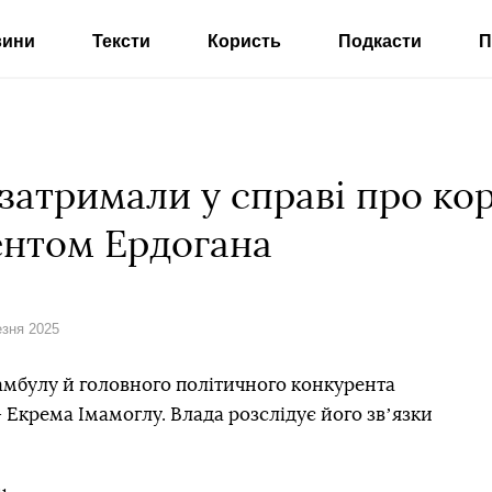
вини
Тексти
Користь
Подкасти
П
атримали у справі про кор
ентом Ердогана
езня 2025
амбулу й головного політичного конкурента
Екрема Імамоглу. Влада розслідує його звʼязки