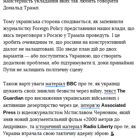
майстерність укладання яких так любить говорити
Дональд Трамп.
Тому українська сторона сподівається, як запевнили
журналістку Foreign Policy представники нашої влади, що
якісь переговори з Росією у Трампа проведуть. І це
зробить очевидним те, що росіяни на конструктивний
діалог не налаштовані. Що зведе план дій до двох
варіантів ― або поступитись Україною, що створить
додаткові проблеми, або підтримувати її, доки принаймні
Путін не залишить політичну сцену.
BBC
Також варті уваги
матеріал
про те, як українці
The
шукають своїх зниклих безвісти через війну,
текст
Guardian
про виснаження українських військових і
Associated
активніше дезертирство через це,
інтервʼю
Press
із відеожурналістом Мстиславом Черновим, який
зняв новий документальний фільм «2000 метрів до
Radio Liberty
Андріївки», та
історичний матеріал
про те, як
Україна втрачала свою тактичну ядерну зброю.