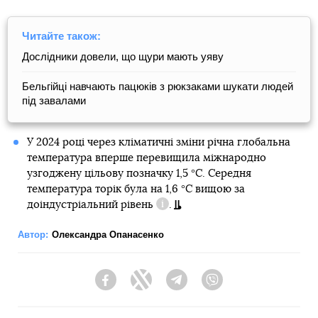
Читайте також:
Дослідники довели, що щури мають уяву
Бельгійці навчають пацюків з рюкзаками шукати людей
під завалами
У 2024 році через кліматичні зміни річна глобальна
температура вперше перевищила міжнародно
узгоджену цільову позначку 1,5 °C. Середня
температура торік була на 1,6 °C вищою за
доіндустріальний рівень
.
Довідка
Автор:
Олександра Опанасенко
Facebook
Twitter
Telegram
Viber