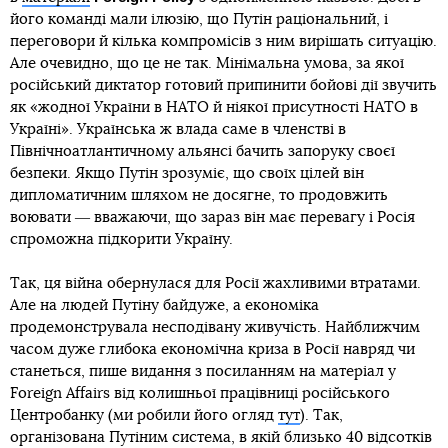
його команді мали ілюзію, що Путін раціональний, і
переговори й кілька компромісів з ним вирішать ситуацію.
Але очевидно, що це не так. Мінімальна умова, за якої
російський диктатор готовий припинити бойові дії звучить
як «жодної України в НАТО й ніякої присутності НАТО в
Україні». Українська ж влада саме в членстві в
Північноатлантичному альянсі бачить запоруку своєї
безпеки. Якщо Путін зрозуміє, що своїх цілей він
дипломатичним шляхом не досягне, то продовжить
воювати ― вважаючи, що зараз він має перевагу і Росія
спроможна підкорити Україну.
Так, ця війна обернулася для Росії жахливими втратами.
Але на людей Путіну байдуже, а економіка
продемонструвала несподівану живучість. Найближчим
часом дуже глибока економічна криза в Росії навряд чи
станеться, пише видання з посиланням на матеріал у
Foreign Affairs від колишньої працівниці російського
Центробанку (ми робили його огляд
тут
). Так,
організована Путіним система, в якій близько 40 відсотків