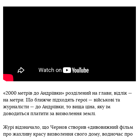
«2000 метрів до Андріївки» розділений на глави, відлік —
на метри. Що ближче підходять герої — військові та
журналісти — до Андріївки, то вища ціна, яку їм
доводиться платити за визволення землі.
Журі відзначало, що Чернов створив «дивовижний фільм
про жахливу красу визволення свого дому, водночас про