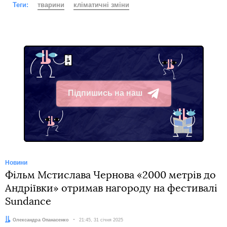
Теги:
тварини
кліматичні зміни
Підпишись на наш
Telegram
Новини
Фільм Мстислава Чернова «2000 метрів до
Андріївки» отримав нагороду на фестивалі
Sundance
Автор:
Олександра Опанасенко
Дата:
21:45, 31 січня 2025