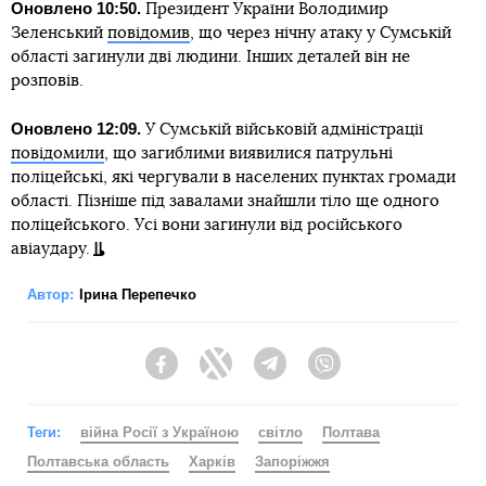
Оновлено 10:50.
Президент України Володимир
Зеленський
повідомив
, що через нічну атаку у Сумській
області загинули дві людини. Інших деталей він не
розповів.
Оновлено 12:09.
У Сумській військовій адміністрації
повідомили
, що загиблими виявилися патрульні
поліцейські, які чергували в населених пунктах громади
області. Пізніше під завалами знайшли тіло ще одного
поліцейського. Усі вони загинули від російського
авіаудару.
Автор:
Ірина Перепечко
Facebook
Twitter
Telegram
Viber
Теги:
війна Росії з Україною
світло
Полтава
Полтавська область
Харків
Запоріжжя