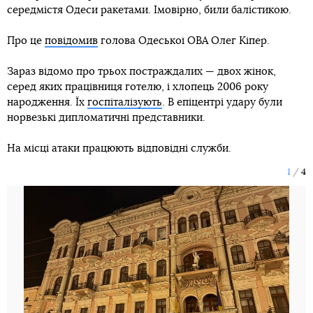
середмістя Одеси ракетами. Імовірно, били балістикою.
Про це
повідомив
голова Одеської ОВА Олег Кіпер.
Зараз відомо про трьох постраждалих — двох жінок,
серед яких працівниця готелю, і хлопець 2006 року
народження. Їх
госпіталізують
. В епіцентрі удару були
норвезькі дипломатичні представники.
На місці атаки працюють відповідні служби.
1
4