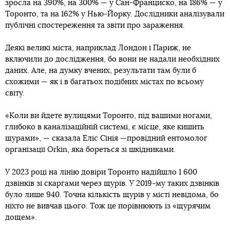
зросла на 390%, на 300% — у Сан-Франциско, на 186% — у
Торонто, та на 162% у Нью-Йорку. Дослідники аналізували
публічні спостереження та звіти про зараження.
Деякі великі міста, наприклад Лондон і Париж, не
включили до дослідження, бо вони не надали необхідних
даних. Але, на думку вчених, результати там були б
схожими — як і в багатьох подібних містах по всьому
світу.
«Коли ви йдете вулицями Торонто, під вашими ногами,
глибоко в каналізаційній системі, є місце, яке кишить
щурами», — сказала Еліс Сінія —провідний ентомолог
організації Orkin, яка бореться зі шкідниками.
У 2023 році на лінію довіри Торонто надійшло 1 600
дзвінків зі скаргами через щурів. У 2019-му таких дзвінків
було лише 940. Точна кількість щурів у місті невідома, бо
ніхто не вивчав цього. Тож це порівнюють із «щурячим
дощем».