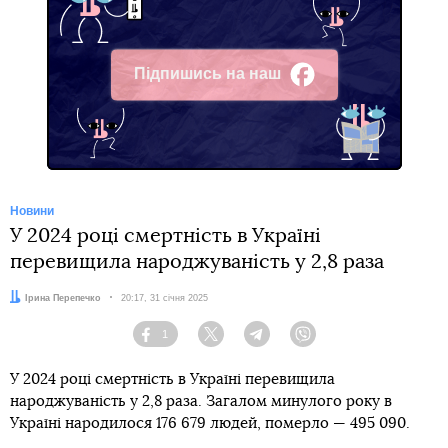
Підпишись на наш
Facebook
Новини
У 2024 році смертність в Україні
перевищила народжуваність у 2,8 раза
Автор:
Ірина Перепечко
Дата:
20:17, 31 січня 2025
1
Facebook
Twitter
Telegram
Viber
У 2024 році смертність в Україні перевищила
народжуваність у 2,8 раза. Загалом минулого року в
Україні народилося 176 679 людей, померло — 495 090.