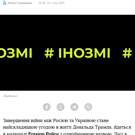
Автор:
Антон Семиженко
Дата:
23:56, 31 січня 2025
«Бабель»
Facebook
Twitter
Telegram
Viber
Завершення війни між Росією та Україною стане
найскладнішою угодою в житті Дональда Трампа, йдеться
Foreign Policy
в
матеріалі
з однойменною назвою. Досі в