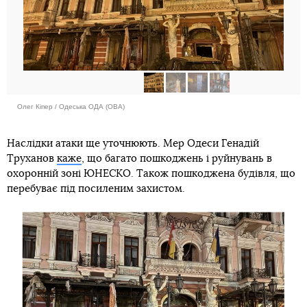
Олег Кіпер / Одеська ОДА (ОВА)
Наслідки атаки ще уточнюють. Мер Одеси Генадій
Труханов
каже
, що багато пошкоджень і руйнувань в
охоронній зоні ЮНЕСКО. Також пошкоджена будівля, що
перебуває під посиленим захистом.