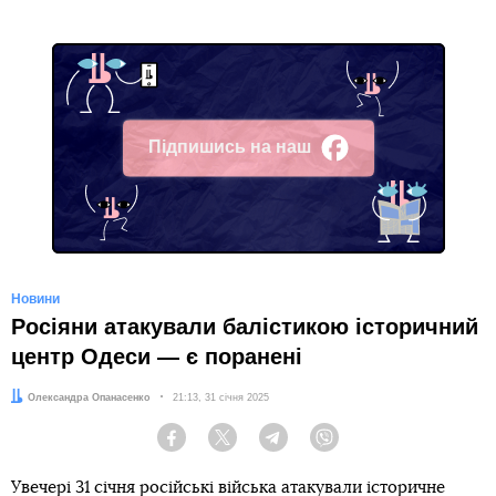
Підпишись на наш
Facebook
Новини
Росіяни атакували балістикою історичний
центр Одеси — є поранені
Автор:
Олександра Опанасенко
Дата:
21:13, 31 січня 2025
Facebook
Twitter
Telegram
Viber
Увечері 31 січня російські війська атакували історичне