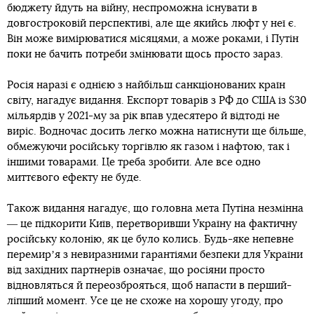
бюджету йдуть на війну, неспроможна існувати в
довгостроковій перспективі, але ще якийсь люфт у неї є.
Він може вимірюватися місяцями, а може роками, і Путін
поки не бачить потреби змінювати щось просто зараз.
Росія наразі є однією з найбільш санкціонованих країн
світу, нагадує видання. Експорт товарів з РФ до США із $30
мільярдів у 2021-му за рік впав удесятеро й відтоді не
виріс. Водночас досить легко можна натиснути ще більше,
обмежуючи російську торгівлю як газом і нафтою, так і
іншими товарами. Це треба зробити. Але все одно
миттєвого ефекту не буде.
Також видання нагадує, що головна мета Путіна незмінна
― це підкорити Київ, перетворивши Україну на фактичну
російську колонію, як це було колись. Будь-яке непевне
перемирʼя з невиразними гарантіями безпеки для України
від західних партнерів означає, що росіяни просто
відновляться й переозброяться, щоб напасти в перший-
ліпший момент. Усе це не схоже на хорошу угоду, про