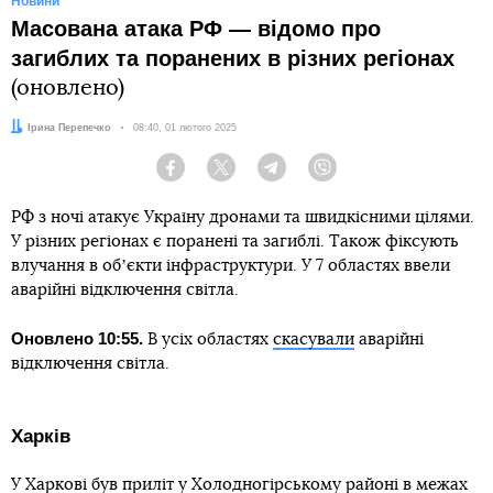
Новини
Масована атака РФ — відомо про
загиблих та поранених в різних регіонах
(оновлено)
Автор:
Ірина Перепечко
Дата:
08:40, 01 лютого 2025
Facebook
Twitter
Telegram
Viber
РФ з ночі атакує Україну дронами та швидкісними цілями.
У різних регіонах є поранені та загиблі. Також фіксують
влучання в обʼєкти інфраструктури. У 7 областях ввели
аварійні відключення світла.
Оновлено 10:55.
В усіх областях
скасували
аварійні
відключення світла.
Харків
У Харкові був приліт у Холодногірському районі в межах