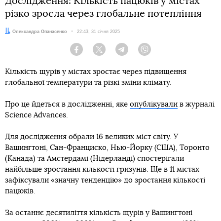
Дослідження: Кількість пацюків у містах
різко зросла через глобальне потепління
Автор:
Олександра Опанасенко
Дата:
22:43, 31 січня 2025
Facebook
Twitter
Telegram
Viber
Кількість щурів у містах зростає через підвищення
глобальної температури та різкі зміни клімату.
Про це йдеться в дослідженні, яке
опублікували
в журналі
Science Advances.
Для дослідження обрали 16 великих міст світу. У
Вашингтоні, Сан-Франциско, Нью-Йорку (США), Торонто
(Канада) та Амстердамі (Нідерланді) спостерігали
найбільше зростання кількості гризунів. Ще в 11 містах
зафіксували «значну тенденцію» до зростання кількості
пацюків.
За останнє десятиліття кількість щурів у Вашингтоні