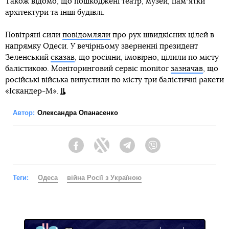
Також відомо, що пошкоджені театр, музей, памʼятки
архітектури та інші будівлі.
Повітряні сили
повідомляли
про рух швидкісних цілей в
напрямку Одеси. У вечірньому зверненні президент
Зеленський
сказав
, що росіяни, імовірно, цілили по місту
балістикою. Моніторинговий сервіс monitor
зазначав
, що
російські війська випустили по місту три балістичні ракети
«Іскандер-М».
Автор:
Олександра Опанасенко
Facebook
Twitter
Telegram
Viber
Теги:
Одеса
війна Росії з Україною