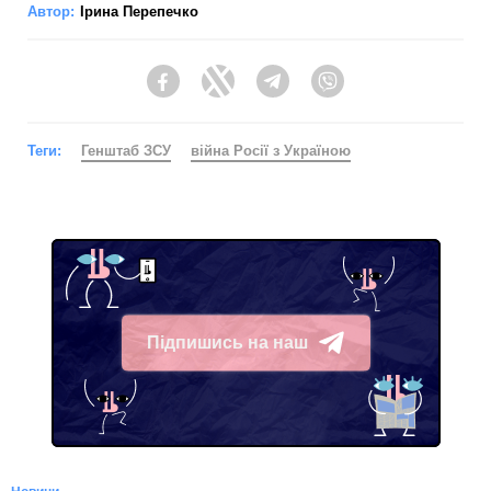
Автор:
Ірина Перепечко
Facebook
Twitter
Telegram
Viber
Теги:
Генштаб ЗСУ
війна Росії з Україною
Підпишись на наш
Telegram