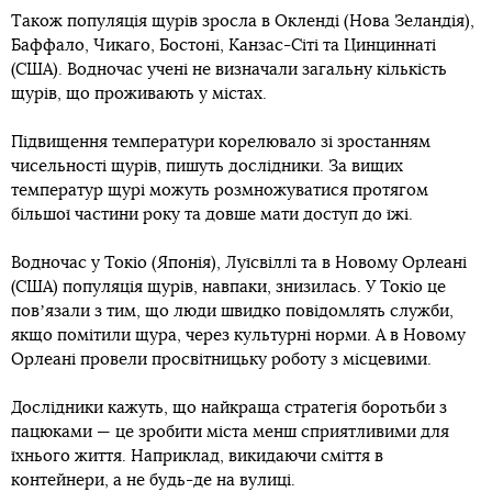
Також популяція щурів зросла в Окленді (Нова Зеландія),
Баффало, Чикаго, Бостоні, Канзас-Сіті та Цинциннаті
(США). Водночас учені не визначали загальну кількість
щурів, що проживають у містах.
Підвищення температури корелювало зі зростанням
чисельності щурів, пишуть дослідники. За вищих
температур щурі можуть розмножуватися протягом
більшої частини року та довше мати доступ до їжі.
Водночас у Токіо (Японія), Луїсвіллі та в Новому Орлеані
(США) популяція щурів, навпаки, знизилась. У Токіо це
повʼязали з тим, що люди швидко повідомлять служби,
якщо помітили щура, через культурні норми. А в Новому
Орлеані провели просвітницьку роботу з місцевими.
Дослідники кажуть, що найкраща стратегія боротьби з
пацюками — це зробити міста менш сприятливими для
їхнього життя. Наприклад, викидаючи сміття в
контейнери, а не будь-де на вулиці.