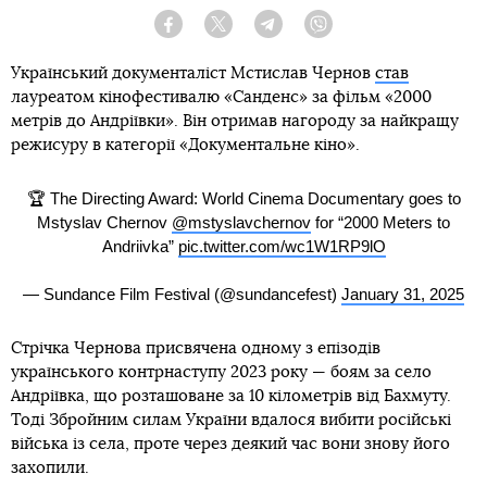
Facebook
Twitter
Telegram
Viber
Український документаліст Мстислав Чернов
став
лауреатом кінофестивалю «Санденс» за фільм «2000
метрів до Андріївки». Він отримав нагороду за найкращу
режисуру в категорії «Документальне кіно».
🏆 The Directing Award: World Cinema Documentary goes to
Mstyslav Chernov
@mstyslavchernov
for “2000 Meters to
Andriivka”
pic.twitter.com/wc1W1RP9lO
— Sundance Film Festival (@sundancefest)
January 31, 2025
Стрічка Чернова присвячена одному з епізодів
українського контрнаступу 2023 року — боям за село
Андріївка, що розташоване за 10 кілометрів від Бахмуту.
Тоді Збройним силам України вдалося вибити російські
війська із села, проте через деякий час вони знову його
захопили.