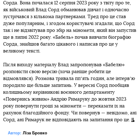
Сорда. Вона почалася 12 серпня 2023 року з твіту про те,
як військовий Влад Сорд обманював дівчат і одночасно
зустрічався з кількома партнерками. Тред про це став
дуже популярним, і згодом користувачі згадали, що Сорд
так і не відзвітував про збір на міномети, який він запустив
ще в липні 2022 року. «Бабель» почав вивчати біографію
Сорда, знайшов багато цікавого і написав про це у
великому тексті.
Після виходу матеріалу Влад запропонував «Бабелю»
розповісти свою версію (хоча раніше робити це
відмовлявся). Розмова тривала ппʼять годин, але інтервʼю
породило ще більше запитань. У вересні Сорд пообіцяв
колишньому керівникові воєнного департаменту
«Повернись живим» Андрію Римаруку до жовтня 2023
року повернути гроші за міномети — переказати їх на
рахунок благодійного фонду. Чи повернув — невідомо, ані
Сорд, ані Римарук не відповідають на запитання про це.
Автор:
Ліза Бровко