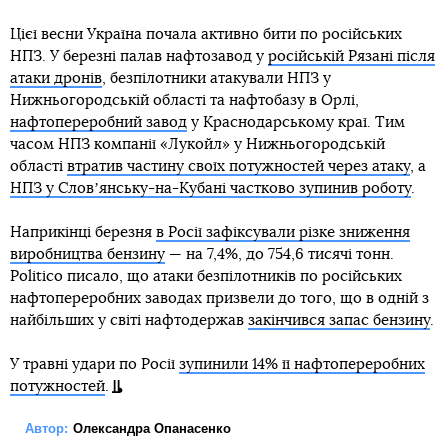
Цієї весни Україна почала активно бити по російських
НПЗ. У березні палав нафтозавод у
російській Рязані після
атаки дронів
, безпілотники атакували НПЗ у
Нижньогородській області та нафтобазу в Орлі,
нафтопереробний завод
у Краснодарському краї. Тим
часом НПЗ компанії «Лукойл» у Нижньогородській
області
втратив частину своїх потужностей через атаку
, а
НПЗ у Словʼянську-на-Кубані частково зупинив роботу
.
Наприкінці березня
в Росії зафіксували різке зниження
виробництва бензину
— на 7,4%, до 754,6 тисячі тонн.
Politico писало, що атаки безпілотників по російських
нафтопереробних заводах призвели до того, що в одній з
найбільших у світі нафтодержав
закінчився запас бензину
.
У травні удари по Росії
зупинили 14% її нафтопереробних
потужностей
.
Автор:
Олександра Опанасенко