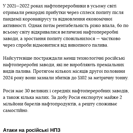
У 2021—2022 роках нафтопереробники в усьому світі
отримали рекордні прибутки через сплеск попиту після
пандемії коронавірусу та відновлення економічної
активності. Однак потім рентабельність різко впала, бо по
всьому світу відкривалися величезні нафтопереробні
заводи, а зростання попиту сповільнилося — частково
через спроби відмовитися від викопного палива.
Найсуттєвіше постраждали менш технологічні російські
нафтопереробні заводи, які не виробляють преміальних
видів палива. Протягом кількох місяців другої половини
2024 року вони зазнали збитків до $102 за метричну тонну.
Росія має 30 великих і середніх нафтопереробних заводів,
а також кілька малих. За добу Росія експортує майже 2
мільйони барелів нафтопродуктів, а решту споживає
самостійно.
Атаки на російські НПЗ