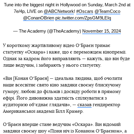
Tune into the biggest night in Hollywood on Sunday, March 2nd at
7e/4p, LIVE on
@ABCNetwork
!
#Oscars
@TeamCoco
@ConanOBrien
pic.twitter.com/ZpsGM9LEIq
— The Academy (@TheAcademy)
November 15, 2024
У короткому жартівливому відео ОʼБраєн тримає
статуетку «Оскара» і каже, що є переможцем кінопремії.
Однак за кадром його виправляють — кажуть, що він буде
лише ведучим, і забирають у нього статуетку.
«Він [Конан ОʼБраєн] — ідеальна людина, щоб очолити
наше всесвітнє свято кіно завдяки своєму блискучому
гумору, любові до фільмів і досвіду роботи в прямому
ефірі. Його дивовижна здатність спілкуватися з
аудиторією обʼєднає глядачів», —
сказав
гендиректор
Американської академії Білл Крамер.
ОʼБраєн вперше стане ведучим «Оскара». Він відомий
завдяки своєму шоу «Пізня ніч із Конаном ОʼБраєном», а