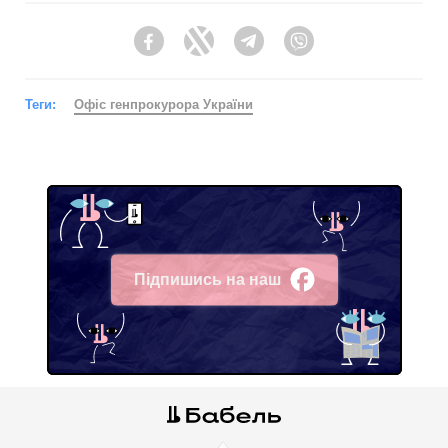
Facebook
Twitter
Telegram
Viber
Теги:
Офіс генпрокурора України
Підпишись на наш
Facebook