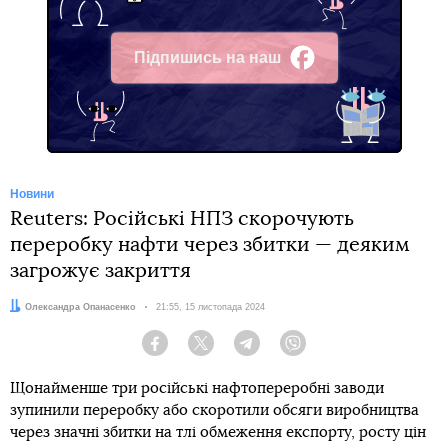
Підпишись на наш
Facebook
Новини
Reuters: Російські НПЗ скорочують
переробку нафти через збитки — деяким
загрожує закриття
Автор:
Олександра Опанасенко
Дата:
21:55, 15 листопада 2024
Facebook
Twitter
Telegram
Viber
Щонайменше три російські нафтопереробні заводи
зупинили переробку або скоротили обсяги виробництва
через значні збитки на тлі обмеження експорту, росту цін