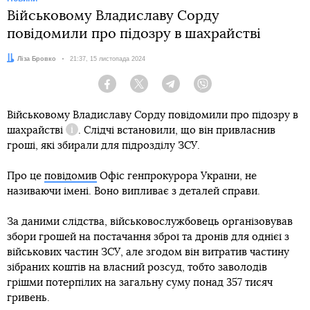
Військовому Владиславу Сорду
повідомили про підозру в шахрайстві
Автор:
Ліза Бровко
Дата:
21:37, 15 листопада 2024
Facebook
Twitter
Telegram
Viber
Військовому Владиславу Сорду повідомили про
підозру в
шахрайстві
. Слідчі встановили, що він привласнив
Довідка
гроші, які збирали для підрозділу ЗСУ.
Про це
повідомив
Офіс генпрокурора України, не
називаючи імені. Воно випливає з деталей справи.
За даними слідства, військовослужбовець організовував
збори грошей на постачання зброї та дронів для однієї з
військових частин ЗСУ, але згодом він витратив частину
зібраних коштів на власний розсуд, тобто заволодів
грішми потерпілих на загальну суму понад 357 тисяч
гривень.