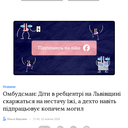
Підпишись на наш
Facebook
Новини
Омбудсман: Діти в ребцентрі на Львівщині
скаржаться на нестачу їжі, а дехто навіть
підпрацьовує копачем могил
Автор:
Ольга Березюк
Дата:
17:43, 10 жовтня 2024