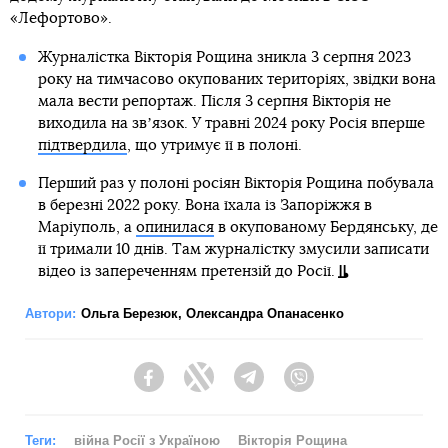
«Лефортово».
Журналістка Вікторія Рощина зникла 3 серпня 2023
року на тимчасово окупованих територіях, звідки вона
мала вести репортаж. Після 3 серпня Вікторія не
виходила на звʼязок. У травні 2024 року Росія вперше
підтвердила
, що утримує її в полоні.
Перший раз у полоні росіян Вікторія Рощина побувала
в березні 2022 року. Вона їхала із Запоріжжя в
Маріуполь, а
опинилася
в окупованому Бердянську, де
її тримали 10 днів. Там журналістку змусили записати
відео із запереченням претензій до Росії.
Автори:
Ольга Березюк
,
Олександра Опанасенко
Facebook
Twitter
Telegram
Viber
Теги:
війна Росії з Україною
Вікторія Рощина