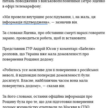
питань поводження з військовополоненими Петро Яценко
в ефірі телемарафону.
«Ми провели внутрішнє розслідування, і, на жаль, ця
інформація підтверджена
», — зазначив він.
За словами Яценка, про обставини смерті наразі говорити
зарано, проводиться робота, щоб їх встановити.
Представник ГУР Андрій Юсов у коментарі «Бабелю»
розповів, що Україна вже мала домовленості про
повернення Рощиної додому.
«Робилось усе можливе для її повернення з російської
неволі, й відповідні попередні домовленості були
досягнуті. Власне, найближчим часом вона мала
повернутись додому», — сказав він.
За його словами, остання офіційна інформація про
Рощину була про те, що для підготовки повернення
додому журналістку етапували до Москви в СІЗО