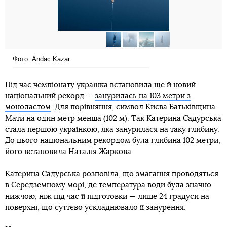
Фото: Andac Kazar
Під час чемпіонату українка встановила ще й новий
національний рекорд —
занурилась на 103 метри з
моноластом
. Для порівняння, символ Києва Батьківщина-
Мати на один метр менша (102 м). Так Катерина Садурська
стала першою українкою, яка занурилася на таку глибину.
До цього національним рекордом була глибина 102 метри,
його встановила Наталія Жаркова.
Катерина Садурська розповіла, що змагання проводяться
в Середземному морі, де температура води була значно
нижчою, ніж під час її підготовки — лише 24 градуси на
поверхні, що суттєво ускладнювало її занурення.