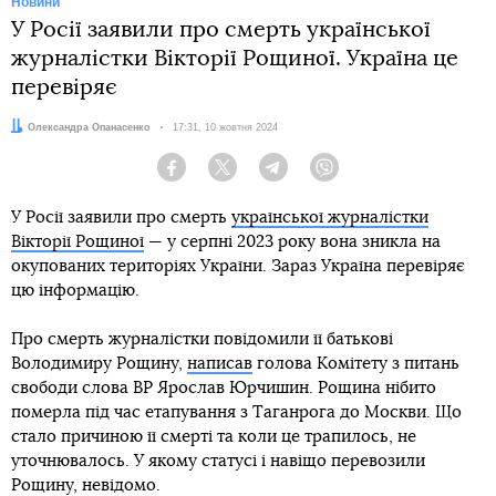
Новини
У Росії заявили про смерть української
журналістки Вікторії Рощиної. Україна це
перевіряє
Автор:
Олександра Опанасенко
Дата:
17:31, 10 жовтня 2024
Facebook
Twitter
Telegram
Viber
У Росії заявили про смерть
української журналістки
Вікторії Рощиної
— у серпні 2023 року вона зникла на
окупованих територіях України. Зараз Україна перевіряє
цю інформацію.
Про смерть журналістки повідомили її батькові
Володимиру Рощину,
написав
голова Комітету з питань
свободи слова ВР Ярослав Юрчишин. Рощина нібито
померла під час етапування з Таганрога до Москви. Що
стало причиною її смерті та коли це трапилось, не
уточнювалось. У якому статусі і навіщо перевозили
Рощину, невідомо.