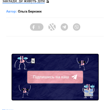
заклади, де живуть діти
.
Автор:
Ольга Березюк
1
Facebook
Twitter
Telegram
Viber
Підпишись на наш
Telegram