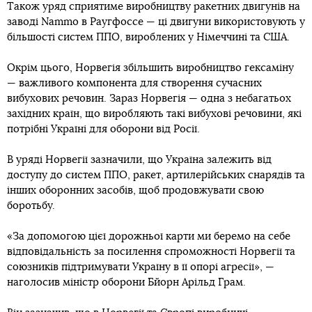
Також уряд сприятиме виробництву ракетних двигунів на
заводі Nammo в Раугфоссе — ці двигуни використовують у
більшості систем ППО, вироблених у Німеччині та США.
Окрім цього, Норвегія збільшить виробництво гексаміну
— важливого компонента для створення сучасних
вибухових речовин. Зараз Норвегія — одна з небагатьох
західних країн, що виробляють такі вибухові речовини, які
потрібні Україні для оборони від Росії.
В уряді Норвегії зазначили, що Україна залежить від
доступу до систем ППО, ракет, артилерійських снарядів та
інших оборонних засобів, щоб продовжувати свою
боротьбу.
«За допомогою цієї дорожньої карти ми беремо на себе
відповідальність за посилення спроможності Норвегії та
союзників підтримувати Україну в її опорі агресії», —
наголосив міністр оборони Бйорн Арільд Грам.