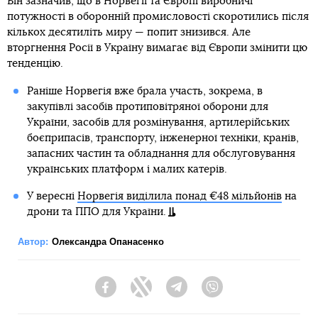
Він зазначив, що в Норвегії та Європі виробничі
потужності в оборонній промисловості скоротились після
кількох десятиліть миру — попит знизився. Але
вторгнення Росії в Україну вимагає від Європи змінити цю
тенденцію.
Раніше Норвегія вже брала участь, зокрема, в
закупівлі засобів протиповітряної оборони для
України, засобів для розмінування, артилерійських
боєприпасів, транспорту, інженерної техніки, кранів,
запасних частин та обладнання для обслуговування
українських платформ і малих катерів.
У вересні
Норвегія виділила понад €48 мільйонів
на
дрони та ППО для України.
Автор:
Олександра Опанасенко
Facebook
Twitter
Telegram
Viber