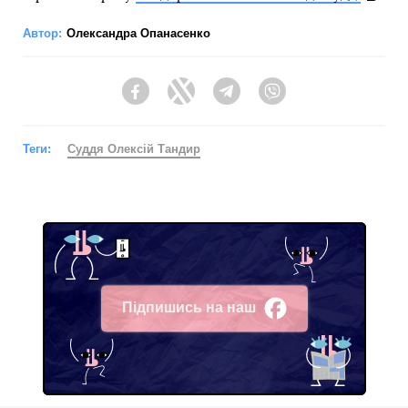
Автор:
Олександра Опанасенко
Facebook
Twitter
Telegram
Viber
Теги:
Суддя Олексій Тандир
Підпишись на наш
Facebook