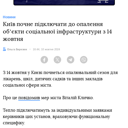
Новини
Київ почне підключати до опалення
обʼєкти соціальної інфраструктури з 14
жовтня
Автор:
Ольга Березюк
Дата:
16:44, 10 жовтня 2024
Facebook
Twitter
Telegram
Viber
З 14 жовтня у Києві почнеться опалювальний сезон для
лікарень, шкіл, дитячих садків та інших закладів
соціальної сфери міста.
Про це
повідомив
мер міста Віталій Кличко.
Тепло підключатимуть за індивідуальними заявками
керівників цих установ, враховуючи функціональну
специфіку.