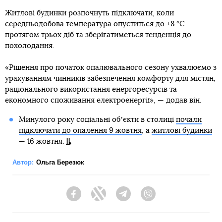
Житлові будинки розпочнуть підключати, коли
середньодобова температура опуститься до +8 °C
протягом трьох діб та зберігатиметься тенденція до
похолодання.
«Рішення про початок опалювального сезону ухвалюємо з
урахуванням чинників забезпечення комфорту для містян,
раціонального використання енергоресурсів та
економного споживання електроенергії», — додав він.
Минулого року соціальні обʼєкти в столиці
почали
підключати до опалення 9 жовтня
, а
житлові будинки
— 16 жовтня.
Автор:
Ольга Березюк
Facebook
Twitter
Telegram
Viber