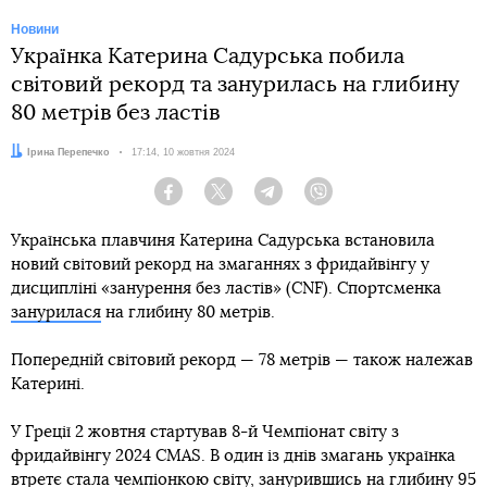
Новини
Українка Катерина Садурська побила
світовий рекорд та занурилась на глибину
80 метрів без ластів
Автор:
Ірина Перепечко
Дата:
17:14, 10 жовтня 2024
Facebook
Twitter
Telegram
Viber
Українська плавчиня Катерина Садурська встановила
новий світовий рекорд на змаганнях з фридайвінгу у
дисципліні «занурення без ластів» (CNF). Спортсменка
занурилася
на глибину 80 метрів.
Попередній світовий рекорд — 78 метрів — також належав
Катерині.
У Греції 2 жовтня стартував 8-й Чемпіонат світу з
фридайвінгу 2024 CMAS. В один із днів змагань українка
втретє стала чемпіонкою світу, занурившись на глибину 95