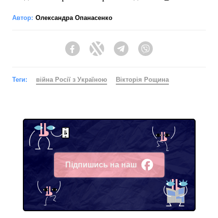
Автор:
Олександра Опанасенко
Facebook
Twitter
Telegram
Viber
Теги:
війна Росії з Україною
Вікторія Рощина
Підпишись на наш
Facebook