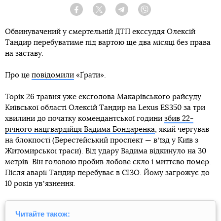
Facebook
Twitter
Telegram
Viber
Обвинувачений у смертельній ДТП екссуддя Олексій
Тандир перебуватиме під вартою ще два місяці без права
на заставу.
Про це
повідомили
«Ґрати».
Торік 26 травня уже ексголова Макарівського райсуду
Київської області Олексій Тандир на Lexus ES350 за три
хвилини до початку комендантської години
збив 22-
річного нацгвардійця Вадима Бондаренка
, який чергував
на блокпості (Берестейський проспект — вʼїзд у Київ з
Житомирської траси). Від удару Вадима відкинуло на 30
метрів. Він головою пробив лобове скло і миттєво помер.
Після аварії Тандир перебуває в СІЗО. Йому загрожує до
10 років увʼязнення.
Читайте також: