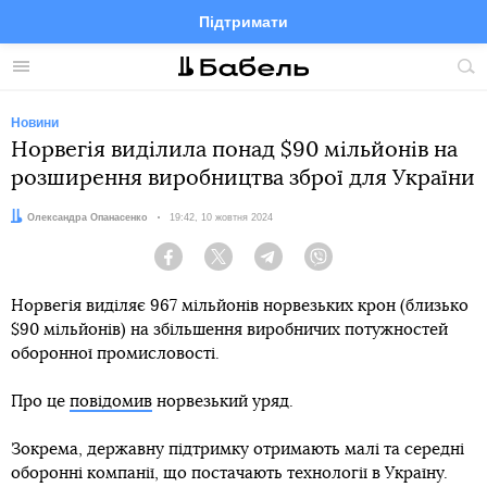
Підтримати
Facebook
Telegram
Twitter
Instagram
Меню
По
по
сай
Новини
Норвегія виділила понад $90 мільйонів на
розширення виробництва зброї для України
Автор:
Олександра Опанасенко
Дата:
19:42, 10 жовтня 2024
Facebook
Twitter
Telegram
Viber
Норвегія виділяє 967 мільйонів норвезьких крон (близько
$90 мільйонів) на збільшення виробничих потужностей
оборонної промисловості.
Про це
повідомив
норвезький уряд.
Зокрема, державну підтримку отримають малі та середні
оборонні компанії, що постачають технології в Україну.