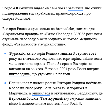
видалив свій пост
Згодом Юрчишин
і
зазначив
, що очікує
підтвердження від українських правоохоронців про
смерть Рощиної.
Вікторія Рощина працювала на hromadske, писала для
«Української правди» та «Радіо Свобода». У 2022 році вона
отримала нагороду Міжнародного жіночого медійного
фонду «За мужність у журналістиці».
Журналістка Вікторія Рощина зникла 3 серпня 2023
року на тимчасово окупованих територіях, звідки вона
мала вести репортаж. Після 3 серпня Вікторія не
виходила на звʼязок. У травні 2024 року Росія вперше
підтвердила
, що утримує її в полоні.
Перший раз у полоні росіян Вікторія Рощина побувала
в березні 2022 року. Вона їхала із Запоріжжя в
Маріуполь, а
опинилася
в окупованому Бердянську, де
її тримали 10 днів. Там журналістку змусили записати
відео із запереченням претензій до Росії.