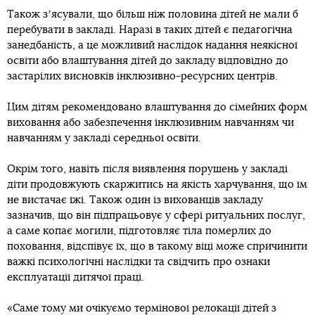
Також зʼясували, що більш ніж половина дітей не мали б
перебувати в закладі. Наразі в таких дітей є педагогічна
занедбаність, а це можливий наслідок надання неякісної
освіти або влаштування дітей до закладу відповідно до
застарілих висновків інклюзивно-ресурсних центрів.
Цим дітям рекомендовано влаштування до сімейних форм
виховання або забезпечення інклюзивним навчанням чи
навчанням у закладі середньої освіти.
Окрім того, навіть після виявлення порушень у закладі
діти продовжують скаржитись на якість харчування, що їм
не вистачає їжі. Також один із вихованців закладу
зазначив, що він підпрацьовує у сфері ритуальних послуг,
а саме копає могили, підготовляє тіла померлих до
поховання, відспівує їх, що в такому віці може спричинити
важкі психологічні наслідки та свідчить про ознаки
експлуатації дитячої праці.
«Саме тому ми очікуємо термінової релокації дітей з