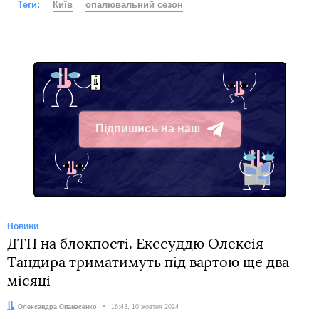
Теги:
Київ
опалювальний сезон
Підпишись на наш
Telegram
Новини
ДТП на блокпості. Екссуддю Олексія
Тандира триматимуть під вартою ще два
місяці
Автор:
Олександра Опанасенко
Дата:
16:43, 10 жовтня 2024