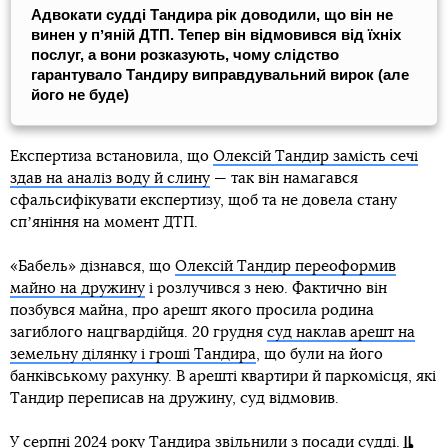
Адвокати судді Тандира рік доводили, що він не
винен у пʼяній ДТП. Тепер він відмовився від їхніх
послуг, а вони розказують, чому слідство
гарантувало Тандиру виправдувальний вирок (але
його не буде)
Експертиза встановила, що
Олексій Тандир замість сечі
здав на аналіз воду й слину
— так він намагався
сфальсифікувати експертизу, щоб та не довела стану
спʼяніння на момент ДТП.
«Бабель» дізнався, що
Олексій Тандир переоформив
майно на дружину
і розлучився з нею. Фактично він
позбувся майна, про арешт якого просила родина
загиблого нацгвардійця. 20 грудня
суд наклав арешт на
земельну ділянку і гроші Тандира
, що були на його
банківському рахунку. В арешті квартири й паркомісця, які
Тандир переписав на дружину, суд відмовив.
У серпні 2024 року
Тандира звільнили з посади судді
.