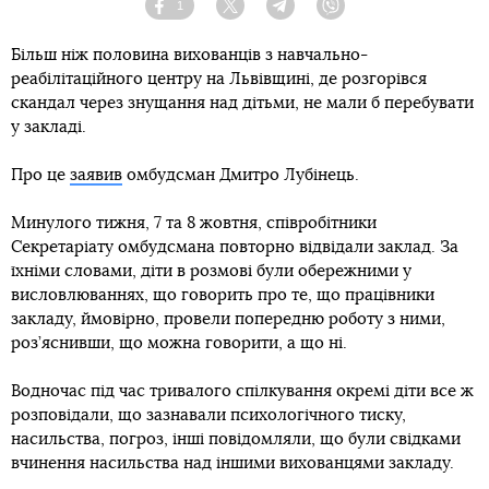
1
Facebook
Twitter
Telegram
Viber
Більш ніж половина вихованців з навчально-
реабілітаційного центру на Львівщині, де розгорівся
скандал через знущання над дітьми, не мали б перебувати
у закладі.
Про це
заявив
омбудсман Дмитро Лубінець.
Минулого тижня, 7 та 8 жовтня, співробітники
Секретаріату омбудсмана повторно відвідали заклад. За
їхніми словами, діти в розмові були обережними у
висловлюваннях, що говорить про те, що працівники
закладу, ймовірно, провели попередню роботу з ними,
роз’яснивши, що можна говорити, а що ні.
Водночас під час тривалого спілкування окремі діти все ж
розповідали, що зазнавали психологічного тиску,
насильства, погроз, інші повідомляли, що були свідками
вчинення насильства над іншими вихованцями закладу.