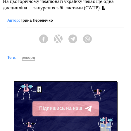
На цьогорічному чемпіонаті українку чекає ще одна
дисципліна — занурення з бі-ластами (CWTB).
Автор:
Ірина Перепечко
Facebook
Twitter
Telegram
Viber
Теги:
рекорд
Підпишись на наш
Telegram