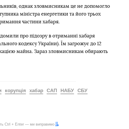
ільників, однак зловмисникам це не допомогло
упника міністра енергетики та його трьох
отримання частини хабаря.
домили про підозру в отриманні хабаря
ального кодексу України). Їм загрожує до 12
іскацією майна. Зараз зловмисникам обирають
и
корупція
хабар
САП
НАБУ
СБУ
іть
Ctrl
+
Enter
— ми виправимо