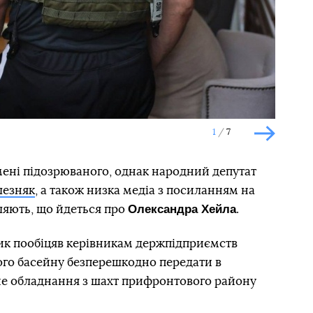
1
7
Наступн
мені підозрюваного, однак народний депутат
лезняк
, а також низка медіа з посиланням на
Олександра Хейла
ляють, що йдеться про
.
ник пообіцяв керівникам держпідприємств
ого басейну безперешкодно передати в
не обладнання з шахт прифронтового району