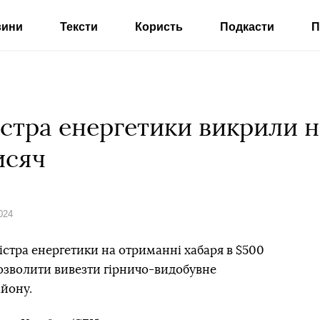
вини
Тексти
Користь
Подкасти
П
істра енергетики викрили 
исяч
024
істра енергетики на отриманні хабаря в $500
 дозволити вивезти гірничо-видобувне
йону.