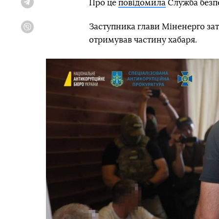
Про це
повідомила
Служба безпе
Telegram
Заступника глави Міненерго зат
Viber
отримував частину хабаря.
Попередній слайд