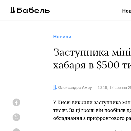
Но
Новини
Заступника мін
хабаря в $500 т
Автор:
Олександра Амру
Дата:
10:18, 12 серпня 2
У Києві викрили заступника мін
Facebook
тисяч. За ці гроші він пообіцяв
обладнання з прифронтового ра
Twitter