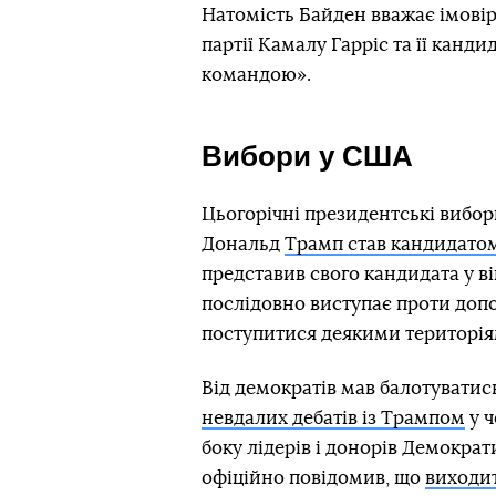
Натомість Байден вважає імові
партії Камалу Гарріс та її канд
командою».
Вибори у США
Цьогорічні президентські вибор
Дональд
Трамп став кандидато
представив свого кандидата у в
послідовно виступає проти допо
поступитися деякими територія
Від демократів мав балотуватис
невдалих дебатів із Трампом
у ч
боку лідерів і донорів Демократ
офіційно повідомив, що
виходит