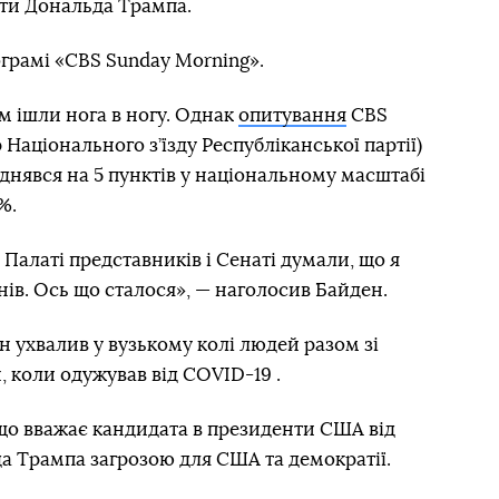
гти Дональда Трампа.
ограмі «CBS Sunday Morning».
м ішли нога в ногу. Однак
опитування
CBS
 Національного з’їзду Республіканської партії)
днявся на 5 пунктів у національному масштабі
%.
 Палаті представників і Сенаті думали, що я
нів. Ось що сталося», — наголосив Байден.
ін ухвалив у вузькому колі людей разом зі
коли одужував від COVID-19 .
 що вважає кандидата в президенти США від
да Трампа загрозою для США та демократії.