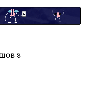
шов з