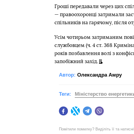
Гроші передавали через цих сп
— правоохоронці затримали заст
спільників на гарячому, після 
Усім чотирьом затриманим пові
службовцем (ч. 4 ст. 368 Кримін
років позбавлення волі з конф
запобіжний захід.
Автор:
Олександра Амру
Теги:
Міністерство енергетик
Facebook
Twitter
Telegram
Viber
Помітили помилку? Виділіть її та натисн