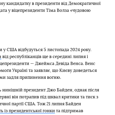
рну кандидатку в президенти від Демократичної
идата у віцепрезиденти Тіма Волза «чудовою
и у США відбудуться 5 листопада 2024 року.
м
від республіканців ще в середині липня і
іцепрезиденти — Джеймса Девіда Венса. Венс
моги Україні та заявляє, що Києву доведеться
ми задля припинення вогню.
ь нинішній президент Джо Байден, однак після
ервні він потрапив під шквал критики та тиск з
ичної партії США. Тож 21 липня Байден
ь із президентської гонки
та підтримав