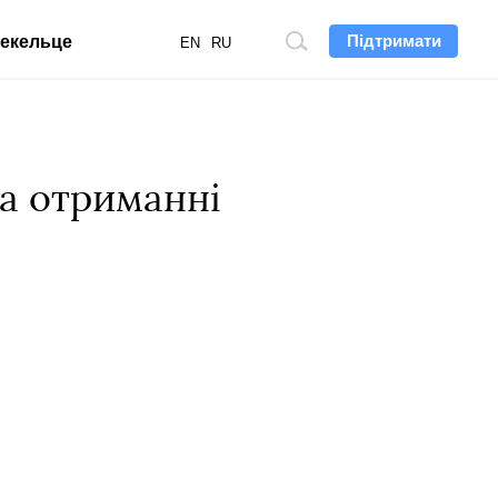
Підтримати
екельце
Пошук
EN
RU
по
сайту
на отриманні