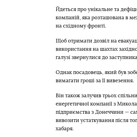
Йдеться про унікальне та дефіц
компаній, яка розташована в м
на східному фронті.
Щоб отримати дозвіл на евакуац
використання на шахтах західно
галузі звернулися до заступника
Однак посадовець, який був зобо
вимагати гроші за її вивезення.
Він також залучив трьох спільн
енергетичної компанії з Микола
підприємства з Донеччини — сам
вивозити устаткування після то
хабаря.