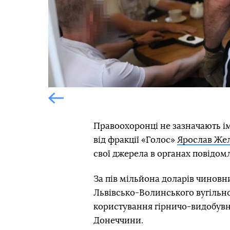
Попередній слайд
Правоохоронці не зазначають і
від фракції «Голос»
Ярослав Же
свої джерела в органах повідом
За пів мільйона доларів чинов
Львівсько-Волинського вугільн
користування гірничо-видобув
Донеччини.