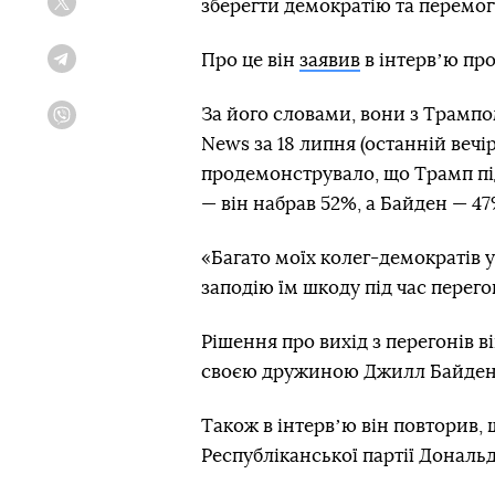
зберегти демократію та перемо
Twitter
Про це він
заявив
в інтервʼю пр
Telegram
За його словами, вони з Трампо
Viber
News за 18 липня (останній вечір
продемонструвало, що Трамп пі
— він набрав 52%, а Байден — 47
«Багато моїх колег-демократів у
заподію їм шкоду під час перего
Рішення про вихід з перегонів в
своєю дружиною Джилл Байден, 
Також в інтервʼю він повторив,
Республіканської партії Дональ