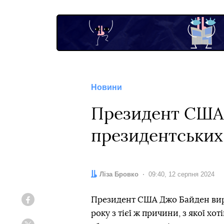
Новини
Президент США 
президентських
Автор:
Ліза Бровко
Дата:
09:40, 12 серпня 2024
Президент США Джо Байден вирі
Facebook
року з тієї ж причини, з якої х