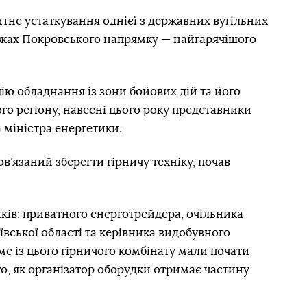
итне устаткування однієї з державних вугільних
ежах Покровського напрямку — найгарячішого
ію обладнання із зони бойових дій та його
го регіону, навесні цього року представники
 міністра енергетики.
в’язаний зберегти гірничу техніку, почав
иків: приватного енерготрейдера, очільника
ївської області та керівника видобувного
е із цього гірничого комбінату мали почати
го, як організатор оборудки отримає частину