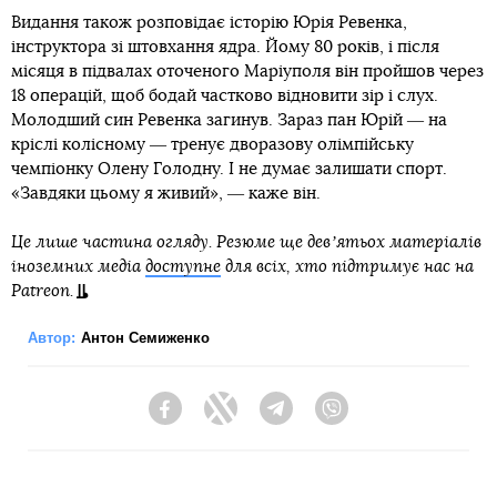
Видання також розповідає історію Юрія Ревенка,
інструктора зі штовхання ядра. Йому 80 років, і після
місяця в підвалах оточеного Маріуполя він пройшов через
18 операцій, щоб бодай частково відновити зір і слух.
Молодший син Ревенка загинув. Зараз пан Юрій ― на
кріслі колісному ― тренує дворазову олімпійську
чемпіонку Олену Голодну. І не думає залишати спорт.
«Завдяки цьому я живий», ― каже він.
Це лише частина огляду. Резюме ще девʼятьох матеріалів
іноземних медіа
доступне
для всіх, хто підтримує нас на
Patreon.
Автор:
Антон Семиженко
Facebook
Twitter
Telegram
Viber