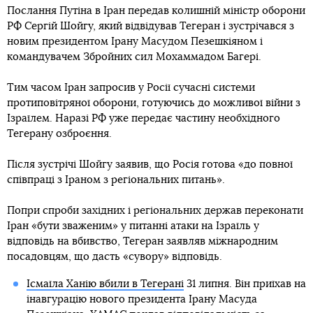
Послання Путіна в Іран передав колишній міністр оборони
РФ Сергій Шойгу, який відвідував Тегеран і зустрічався з
новим президентом Ірану Масудом Пезешкіяном і
командувачем Збройних сил Мохаммадом Багері.
Тим часом Іран запросив у Росії сучасні системи
протиповітряної оборони, готуючись до можливої ​​війни з
Ізраїлем. Наразі РФ уже передає частину необхідного
Тегерану озброєння.
Після зустрічі Шойгу заявив, що Росія готова «до повної
співпраці з Іраном з регіональних питань».
Попри спроби західних і регіональних держав переконати
Іран «бути зваженим» у питанні атаки на Ізраїль у
відповідь на вбивство, Тегеран заявляв міжнародним
посадовцям, що дасть «сувору» відповідь.
Ісмаїла Ханію вбили в Тегерані
31 липня. Він приїхав на
інавгурацію нового президента Ірану Масуда