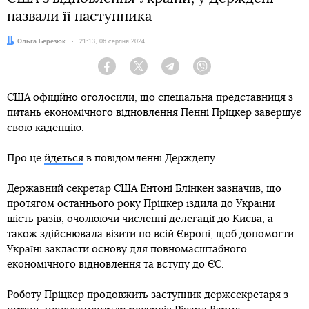
назвали її наступника
Автор:
Ольга Березюк
Дата:
21:13, 06 серпня 2024
Facebook
Twitter
Telegram
Viber
США офіційно оголосили, що спеціальна представниця з
питань економічного відновлення Пенні Пріцкер завершує
свою каденцію.
Про це
йдеться
в повідомленні Держдепу.
Державний секретар США Ентоні Блінкен зазначив, що
протягом останнього року Пріцкер їздила до України
шість разів, очолюючи численні делегації до Києва, а
також здійснювала візити по всій Європі, щоб допомогти
Україні закласти основу для повномасштабного
економічного відновлення та вступу до ЄС.
Роботу Пріцкер продовжить заступник держсекретаря з