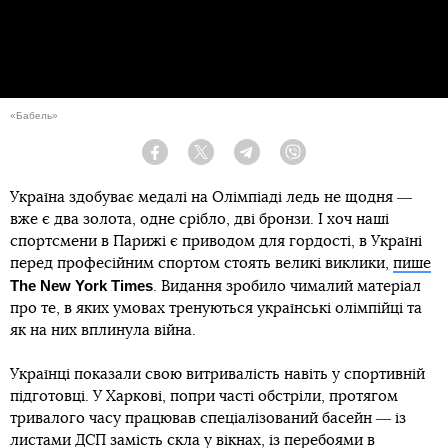
«Бабель»
Facebook
Twitter
Telegram
Viber
Україна здобуває медалі на Олімпіаді ледь не щодня ―
вже є два золота, одне срібло, дві бронзи. І хоч наші
спортсмени в Парижі є приводом для гордості, в Україні
перед професійним спортом стоять великі виклики,
пише
The New York Times
. Видання зробило чималий матеріал
про те, в яких умовах тренуються українські олімпійці та
як на них вплинула війна.
Українці показали свою витривалість навіть у спортивній
підготовці. У Харкові, попри часті обстріли, протягом
тривалого часу працював спеціалізований басейн ― із
листами ДСП замість скла у вікнах, із перебоями в