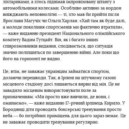
ліхтариками, а хтось піднімав імпровізовану штангу з
автомобільними колесами. Особливо активно за кордон
виїжджають неповнолітні ― ті, хто мав би прийти після
Ярослави Магучіх чи Ольги Харлан. «Хай там як буде далі,
а молоде покоління спортсменів ми фактично втратили»,
― каже виданню президент Національного олімпійського
комітету Вадим Гутцайт. Він, як і багато інших
співрозмовників видання, сподівається, що ситуація
значно поліпшиться по завершенню війни. Але поки що
його на горизонті не видно.
Це, втім, не заважає українцям займатися спортом,
долаючи перешкоди. Так, в Ірпені на штучному газоні
місцевого стадіону досі лишаються вирви від мін. Це не
завадило місцевим використовувати поле за
призначенням: «Ми просто вже вивчили, де вони, і
оминаємо», ― каже виданню 17-річний ірпінець Кирило. У
Бородянці діти проводять боксерські тренування просто
неба ― бо потрібних приміщень для цього зараз немає. Це
не заважає проводити тренування регулярно.