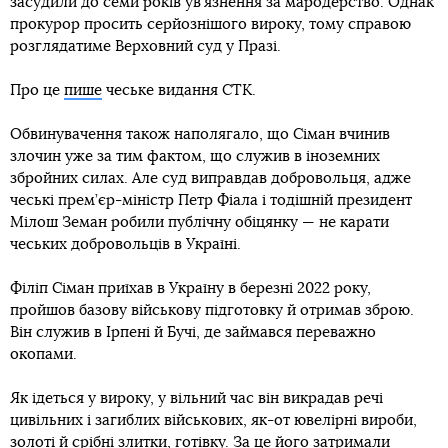
засудили до семи років ув’язнення за мародерство. Однак
прокурор просить серйознішого вироку, тому справою
розглядатиме Верховний суд у Празі.
Про це
пише
чеське видання CTK.
Обвинувачення також наполягало, що Сіман вчинив
злочин уже за тим фактом, що служив в іноземних
збройних силах. Але суд виправдав добровольця, адже
чеські прем’єр-міністр Петр Фіала і тодішній президент
Мілош Земан робили публічну обіцянку — не карати
чеських добровольців в Україні.
Філіп Сіман приїхав в Україну в березні 2022 року,
пройшов базову військову підготовку й отримав зброю.
Він служив в Ірпені й Бучі, де займався переважно
окопами.
Як ідеться у вироку, у вільний час він викрадав речі
цивільних і загиблих військових, як-от ювелірні вироби,
золоті й срібні злитки, готівку. За це його затримали