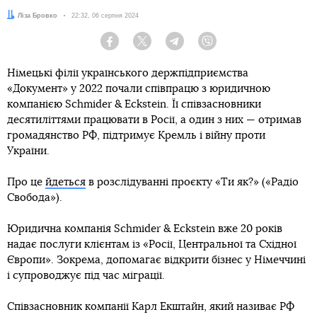
Автор:
Ліза Бровко
Дата:
22:32, 06 серпня 2024
Facebook
Twitter
Telegram
Viber
Німецькі філії українського держпідприємства
«Документ» у 2022 почали співпрацю з юридичною
компанією Schmider & Еckstein. Її співзасновники
десятиліттями працювати в Росії, а один з них — отримав
громадянство РФ, підтримує Кремль і війну проти
України.
Про це
йдеться
в розслідуванні проєкту «Ти як?» («Радіо
Свобода»).
Юридична компанія Schmider & Еckstein вже 20 років
надає послуги клієнтам із «Росії, Центральної та Східної
Європи». Зокрема, допомагає відкрити бізнес у Німеччині
і супроводжує під час міграції.
Співзасновник компанії Карл Екштайн, який називає РФ