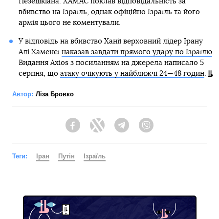
Пезешкіана. ХАМАС поклав відповідальність за
вбивство на Ізраїль, однак офіційно Ізраїль та його
армія цього не коментували.
У відповідь на вбивство Ханії верховний лідер Ірану
Алі Хаменеї
наказав завдати прямого удару по Ізраїлю
.
Видання Axios з посиланням на джерела написало 5
серпня, що
атаку очікують у найближчі 24—48 годин
.
Автор:
Ліза Бровко
Facebook
Twitter
Telegram
Viber
Теги:
Іран
Путін
Ізраїль