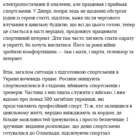
електропостачанні й опаленні, але працював і приймав
спортсменів. У Дніпрі, попри ледь не щоденні обстріли
(один із героїв статті, підліток, каже після чергового
влучання в цивільну будівлю, що всі до цього готові, тепер
це стається в місті нерідко), продовжує працювати
спортивний інтернат. Діти там часто лягають спати одразу
в укритті, бо хочуть виспатися. Його за роки війни
зробили комфортнішим ― там і мати, і парти, телевізор та
інтернет.
Втім, загалом ситуація з підготовкою спортсменів в
Україні вочевидь гіршає. Росіяни знищують
спорткомплекси й стадіони, вбивають спортсменів і
тренерів. Частина з них пішла служити у військо, і вже
відомо про понад 500 загиблих українців, які
представляють професійний спорт. Ті ж, хто залишився в
цивільному житті, нерідко виїжджають за кордон, де
більше можливостей тренуватись і просто безпечніше. І
зручніше: видання розповідає, що деякі спортсмени
готувалися до Олімпіади, підсвічуючи спортзал