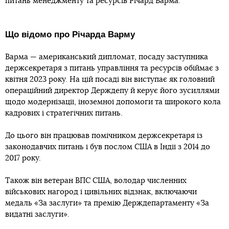
питань менеджменту та ресурсів Річард Варма.
Що відомо про Річарда Варму
Варма — американський дипломат, посаду заступника
держсекретаря з питань управління та ресурсів обіймає з
квітня 2023 року. На цій посаді він виступає як головний
операційний директор Держдепу й керує його зусиллями
щодо модернізації, іноземної допомоги та широкого кола
кадрових і стратегічних питань.
До цього він працював помічником держсекретаря із
законодавчих питань і був послом США в Індії з 2014 до
2017 року.
Також він ветеран ВПС США, володар численних
військових нагород і цивільних відзнак, включаючи
медаль «За заслуги» та премію Держдепартаменту «За
видатні заслуги».