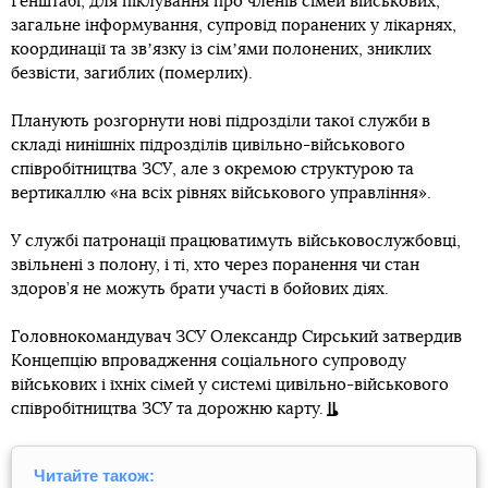
Генштабі, для піклування про членів сімей військових,
загальне інформування, супровід поранених у лікарнях,
координації та звʼязку із сімʼями полонених, зниклих
безвісти, загиблих (померлих).
Планують розгорнути нові підрозділи такої служби в
складі нинішніх підрозділів цивільно-військового
співробітництва ЗСУ, але з окремою структурою та
вертикаллю «на всіх рівнях військового управління».
У службі патронації працюватимуть військовослужбовці,
звільнені з полону, і ті, хто через поранення чи стан
здоров’я не можуть брати участі в бойових діях.
Головнокомандувач ЗСУ Олександр Сирський затвердив
Концепцію впровадження соціального супроводу
військових і їхніх сімей у системі цивільно-військового
співробітництва ЗСУ та дорожню карту.
Читайте також: