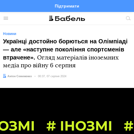
Підтримати
Facebook
Telegram
Twitter
Instagram
Меню
По
по
сай
Новини
Українці достойно борються на Олімпіаді
― але «наступне покоління спортсменів
втрачене».
Огляд матеріалів іноземних
медіа про війну 6 серпня
Автор:
Антон Семиженко
Дата:
00:37, 07 серпня 2024