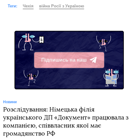
Теги:
Чехія
війна Росії з Україною
Підпишись на наш
Telegram
Новини
Розслідування: Німецька філія
українського ДП «Документ» працювала з
компанією, співвласник якої має
громадянство РФ