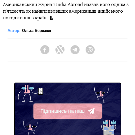
Американський журнал India Abroad назвав його одним з
п’ятдесятьох найвпливовіших американців індійського
походження в країні.
Автор:
Ольга Березюк
Facebook
Twitter
Telegram
Viber
Підпишись на наш
Telegram