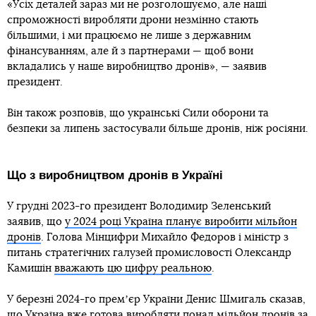
«Усіх деталей зараз ми не розголошуємо, але наші
спроможності виробляти дрони незмінно стають
більшими, і ми працюємо не лише з державним
фінансуванням, але й з партнерами — щоб вони
вкладались у наше виробництво дронів», — заявив
президент.
Він також розповів, що українські Сили оборони та
безпеки за липень застосували більше дронів, ніж росіяни.
Що з виробництвом дронів в Україні
У грудні 2023-го президент Володимир Зеленський
заявив, що
у 2024 році Україна планує виробити мільйон
дронів
. Голова Мінцифри Михайло Федоров і міністр з
питань стратегічних галузей промисловості Олександр
Камишін
вважають цю цифру реальною
.
У березні 2024-го премʼєр України Денис Шмигаль сказав,
що
Україна вже готова виробляти понад мільйон дронів за