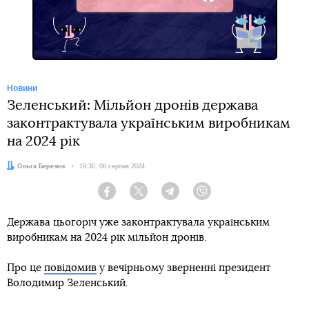
Facebook
Новини
Зеленський: Мільйон дронів держава
законтрактувала українським виробникам
на 2024 рік
Автор:
Ольга Березюк
Дата:
19:30, 06 серпня 2024
Facebook
Twitter
Telegram
Viber
Держава цьогоріч уже законтрактувала українським
виробникам на 2024 рік мільйон дронів.
Про це
повідомив
у вечірньому зверненні президент
Володимир Зеленський.