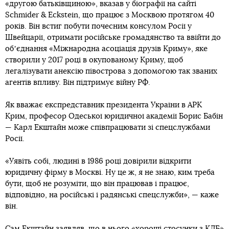
«другою батьківщиною», вказав у біографії на сайті
Schmider & Еckstein, що працює з Москвою протягом 40
років. Він встиг побути почесним консулом Росії у
Швейцарії, отримати російське громадянство та ввійти до
обʼєднання «Міжнародна асоціація друзів Криму», яке
створили у 2017 році в окупованому Криму, щоб
легалізувати анексію півострова з допомогою так званих
агентів впливу. Він підтримує війну РФ.
Як вважає експредставник президента України в АРК
Крим, професор Одеської юридичної академії Борис Бабін
— Карл Екштайн може співпрацювати зі спецслужбами
Росії.
«Уявіть собі, людині в 1986 році довірили відкрити
юридичну фірму в Москві. Ну це ж, я не знаю, ким треба
бути, щоб не розуміти, що він працював і працює,
відповідно, на російські і радянські спецслужби», — каже
він.
Сам Екштайн заявляв, що в нього «хороші стосунки з КДБ»