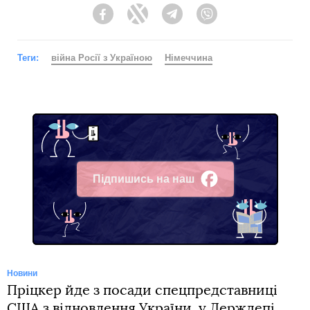
Facebook
Twitter
Telegram
Viber
Теги:
війна Росії з Україною
Німеччина
Підпишись на наш
Facebook
Новини
Пріцкер йде з посади спецпредставниці
США з відновлення України, у Держдепі