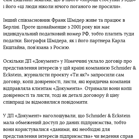
і його «ці люди ніколи нічого поганого не просили».
Інший співзасновник Франк Шмідер живе та працює в
Берліні. Проте щонайменше з 2001 року він має
індивідуальний податковий номер РФ, тобто платить туди
податки. Біографія Шмідера, як і його партнера Карла
Екштайна, пов’язана з Росією.
Оскільки ДП «Документ» у Німеччині уклало договір про
представлення інтересів у цій країні компанією Schmider &
Еckstein, журналісти проєкту «Ти як?» запросили сам
договір, копії довіреності, листи, які юридична компанія
відправляла клієнтам «Документа». Отримали вони копії
довіреності та листи, тоді як деталі договору й ціну
співпраці їм відмовилися повідомити.
У ДП «Документ» наголошували, що Schmider & Eckstein
мала обмежений доступ до даних підприємства, тобто
вони користувалися «даними, які необхідні для
представлення інтересів підприємства» чи ведення справ