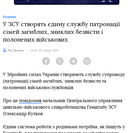
Новини
У ЗСУ створять єдину службу патронації
сімей загиблих, зниклих безвісти і
полонених військових
Автор:
Ліза Бровко
Дата:
19:48, 06 серпня 2024
Facebook
Twitter
Telegram
Viber
У Збройних силах України створюють службу супроводу
(патронації) сімей загиблих, зниклих безвісти та
полонених військовослужбовців.
Про це
повідомив
начальник Центрального управління
цивільно-військового співробітництва Генштабу ЗСУ
Олександр Кутков.
Єдина система роботи з родинами потрібна, як пишуть у