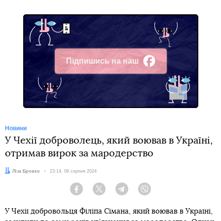
Підпишись на наш
Facebook
Новини
У Чехії доброволець, який воював в Україні,
отримав вирок за мародерство
Автор:
Ліза Бровко
Дата:
23:14, 06 серпня 2024
Facebook
Twitter
Telegram
Viber
У Чехії добровольця Філіпа Сімана, який воював в Україні,