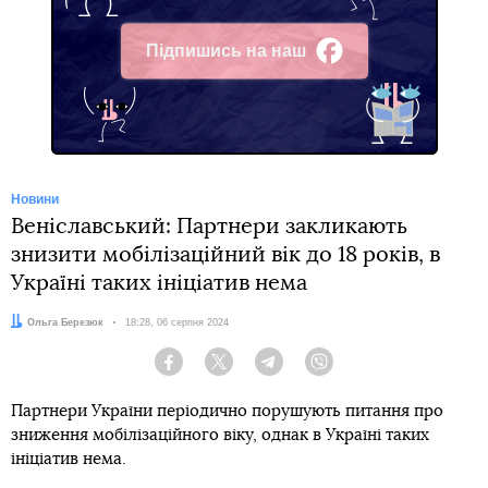
Підпишись на наш
Facebook
Новини
Веніславський: Партнери закликають
знизити мобілізаційний вік до 18 років, в
Україні таких ініціатив нема
Автор:
Ольга Березюк
Дата:
18:28, 06 серпня 2024
Facebook
Twitter
Telegram
Viber
Партнери України періодично порушують питання про
зниження мобілізаційного віку, однак в Україні таких
ініціатив нема.