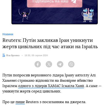
Підпишись на наш
Telegram
Новини
Reuters: Путін закликав Іран уникнути
жертв цивільних під час атаки на Ізраїль
Автор:
Ліза Бровко
Дата:
18:30, 06 серпня 2024
Facebook
Twitter
Telegram
Viber
Путін попросив верховного лідера Ірану аятоллу Алі
Хаменеї стримано відповісти на ймовірне вбивство
Ізраїлем
одного з лідерів ХАМАС Ісмаїла Ханії
. А саме —
уникнути жертв серед цивільних.
Про це
пише
Reuters з посиланням на джерела.