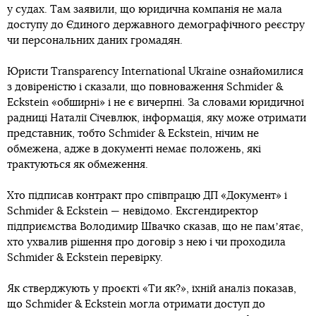
у судах. Там заявили, що юридична компанія не мала
доступу до Єдиного державного демографічного реєстру
чи персональних даних громадян.
Юристи Transparency International Ukraine ознайомилися
з довіреністю і сказали, що повноваження Schmider &
Eckstein «обширні» і не є вичерпні. За словами юридичної
радниці Наталії Січевлюк, інформація, яку може отримати
представник, тобто Schmider & Eckstein, нічим не
обмежена, адже в документі немає положень, які
трактуються як обмеження.
Хто підписав контракт про співпрацю ДП «Документ» і
Schmider & Eckstein — невідомо. Ексгендиректор
підприємства Володимир Швачко сказав, що не памʼятає,
хто ухвалив рішення про договір з нею і чи проходила
Schmider & Eckstein перевірку.
Як стверджують у проєкті «Ти як?», їхній аналіз показав,
що Schmider & Eckstein могла отримати доступ до