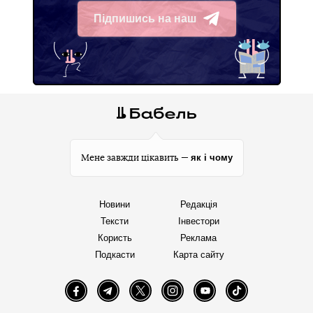
Підпишись на наш
Telegram
як і чому
Мене завжди цікавить —
Новини
Редакція
Тексти
Інвестори
Користь
Реклама
Подкасти
Карта сайту
Facebook
Telegram
Twitter
Instagram
YouTube
TikTok