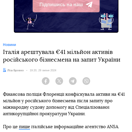
Підпишись на наш
Telegram
Новини
Італія арештувала €41 мільйон активів
російського бізнесмена на запит України
Автор:
Ліза Бровко
Дата:
19:20, 29 липня 2024
Facebook
Twitter
Telegram
Viber
Фінансова поліція Флоренції конфіскувала активи на €41
мільйон у російського бізнесмена після запиту про
міжнародну судову допомогу від Спеціалізованої
антикорупційної прокуратури України.
Про це
пише
італійське інформаційне агентство ANSA.