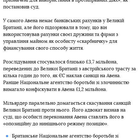
призначені для використання в протиправних діях», як
постановив суд.
У самого Авена немає банківських рахунків у Великій
Британії, але його підозрювали в тому, що він
використовував рахунки своєї дружини та фірми з
управління майном як особисту «скарбничку» для
фінансування свого способу життя.
Розслідування стосувалося близько £3,7 мільйона,
переведених до Великої Британії з австрійського трасту за
кілька годин до того, як ЄС наклав санкції на Авена.
Раніше Національне агентство боротьби зі злочинністю
вимагало конфіскувати в Авена £1,2 мільйона.
Мільярдер паралельно домагається скасування санкцій
Великої Британії проти нього. Його адвокат визнав на
суді, що особисті переконання Авена ставлять його в
«опозиційну до нинішнього режиму позицію».
Британське Національне агентство боротьби зі