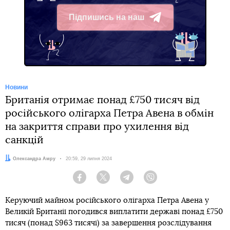
Підпишись на наш
Telegram
Новини
Британія отримає понад £750 тисяч від
російського олігарха Петра Авена в обмін
на закриття справи про ухилення від
санкцій
Автор:
Олександра Амру
Дата:
20:59, 29 липня 2024
Facebook
Twitter
Telegram
Viber
Керуючий майном російського олігарха Петра Авена у
Великій Британії погодився виплатити державі понад £750
тисяч (понад $963 тисячі) за завершення розслідування