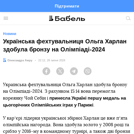
Підтримати
Facebook
Telegram
Twitter
Instagram
Меню
По
по
сай
Новини
Українська фехтувальниця Ольга Харлан
здобула бронзу на Олімпіаді-2024
Автор:
Олександра Амру
Дата:
22:12, 29 липня 2024
Facebook
Twitter
Telegram
Viber
Українська фехтувальниця Ольга Харлан здобула бронзу
на Олімпіаді-2024. З рахунком 15:14 вона перемогла
принесла Україні першу медаль на
кореянку Чой Себін і
цьогорічних Олімпійських іграх у Парижі
.
У карʼєрі лідерки української збірної Харлан це вже пʼята
олімпійська нагорода. Вона здобула золото у 2008 році та
срібло у 2016-му в командному турнірі, а також дві бронзи