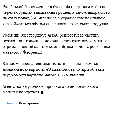
Російський бізнесмен перебуває під слідством в Україні
через корупцію, відмивання грошей, а також шахрайство
на суму понад $60 мільйонів з українською компанією,
яка займається збутом сільськогосподарської продукції.
Росіянин, як стверджує ANSA, реінвестував частину
незаконно отриманих доходів через трастову компанію і
отримав повний капітал компанії, яка володіє розкішним
маєтком у Флоренції.
Загалом серед арештованих активів — акції компанії
номінальною вартістю €3 мільйони та чотири обʼєкти
нерухомості вартістю майже €38 мільйонів.
Агентство не уточнює, про якого саме російського
бізнесмена йдеться.
Автор:
Ліза Бровко