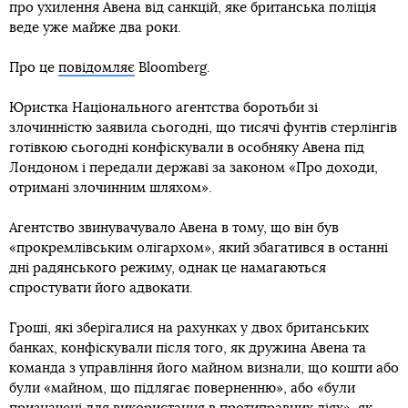
про ухилення Авена від санкцій, яке британська поліція
веде уже майже два роки.
Про це
повідомляє
Bloomberg.
Юристка Національного агентства боротьби зі
злочинністю заявила сьогодні, що тисячі фунтів стерлінгів
готівкою сьогодні конфіскували в особняку Авена під
Лондоном і передали державі за законом «Про доходи,
отримані злочинним шляхом».
Агентство звинувачувало Авена в тому, що він був
«прокремлівським олігархом», який збагатився в останні
дні радянського режиму, однак це намагаються
спростувати його адвокати.
Гроші, які зберігалися на рахунках у двох британських
банках, конфіскували після того, як дружина Авена та
команда з управління його майном визнали, що кошти або
були «майном, що підлягає поверненню», або «були