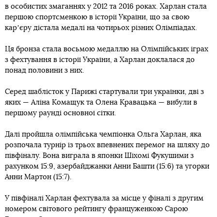
в особистих змаганнях у 2012 та 2016 роках. Харлан стала
першою спортсменкою в історії України, що за свою
карʼєру дістала медалі на чотирьох різних Олімпіадах.
Ця бронза стала восьмою медаллю на Олімпійських іграх
з фехтування в історії України, а Харлан доклалася до
понад половини з них.
Серед шаблісток у Парижі стартували три українки, дві з
яких — Аліна Комащук та Олена Кравацька — вибули в
першому раунді основної сітки.
Далі пройшла олімпійська чемпіонка Ольга Харлан, яка
розпочала турнір із трьох впевнених перемог на шляху до
півфіналу. Вона виграла в японки Шіхомі Фукушими з
рахунком 15:9, азербайджанки Анни Башти (15:6) та угорки
Анни Мартон (15:7).
У півфіналі Харлан фехтувала за місце у фіналі з другим
номером світового рейтингу француженкою Сарою