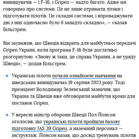
винищувачів — і F-16, і Gripen — надто багато. Адже ми
говоримо про системи. Це не лише отримати літаки і
підготувати пілотів. Це складні системи, і впроваджувати
дві з них одночасно було б занадто складно», — сказав
Більстрем.
Він зауважив, що Швеція відкрита для майбутньої передачі
Gripen Україні, коли програма F-16 буде достатньо
розгорнутою. «Знову ж таки, це справа України, а не уряду
Швеції», — додав Більстрем.
Українські пілоти
почали ознайомче навчання
на
шведських винищувачах 19 серпня 2023 року. Тоді
президент Володимир Зеленський зазначив, що
Україна та Швеція вже обговорили майбутні кроки для
поставок Gripen.
У вересні міністр оборони Швеції Пол Йонсон
оголосив, що
українські пілоти пройшли базову
підготовку JAS 39 Gripen
, а наземний персонал —
інструктаж. Йонсон казав, що досвід тренувань пілотів