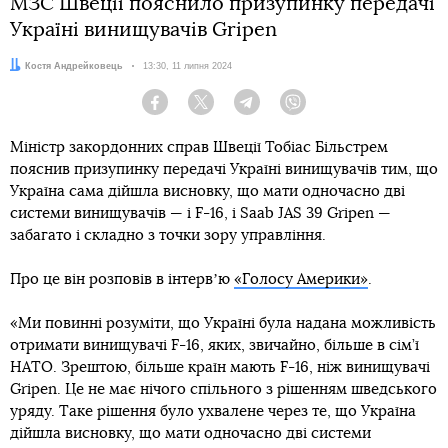
МЗС Швеції пояснило призупинку передачі
Україні винищувачів Gripen
Автор:
Костя Андрейковець
Дата:
13:30, 11 липня 2024
Facebook
Twitter
Telegram
Viber
Міністр закордонних справ Швеції Тобіас Більстрем
пояснив призупинку передачі Україні винищувачів тим, що
Україна сама дійшла висновку, що мати одночасно дві
системи винищувачів — і F-16, і Saab JAS 39 Gripen —
забагато і складно з точки зору управління.
Про це він розповів в інтервʼю
«Голосу Америки»
.
«Ми повинні розуміти, що Україні була надана можливість
отримати винищувачі F-16, яких, звичайно, більше в сім’ї
НАТО. Зрештою, більше країн мають F-16, ніж винищувачі
Gripen. Це не має нічого спільного з рішенням шведського
уряду. Таке рішення було ухвалене через те, що Україна
дійшла висновку, що мати одночасно дві системи