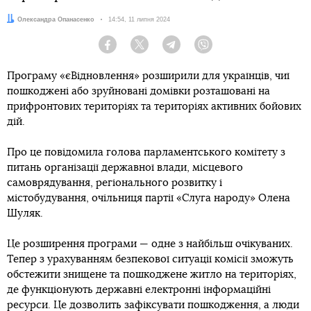
Автор:
Олександра Опанасенко
Дата:
14:54, 11 липня 2024
Facebook
Twitter
Telegram
Viber
Програму «єВідновлення» розширили для українців, чиї
пошкоджені або зруйновані домівки розташовані на
прифронтових територіях та територіях активних бойових
дій.
Про це повідомила голова парламентського комітету з
питань організації державної влади, місцевого
самоврядування, регіонального розвитку і
містобудування, очільниця партії «Слуга народу» Олена
Шуляк.
Це розширення програми — одне з найбільш очікуваних.
Тепер з урахуванням безпекової ситуації комісії зможуть
обстежити знищене та пошкоджене житло на територіях,
де функціонують державні електронні інформаційні
ресурси. Це дозволить зафіксувати пошкодження, а люди