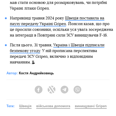
мав стати основою для розмірковувань, чи потрібні
Україні літаки Gripen.
Наприкінці травня 2024 року
Швеція поставила на
паузу передачу Україні Gripen
. Йонсон казав, що про
це просили союзники, оскільки уся увага зосереджена
на інтеграції в Повітряні сили ЗСУ винищувачів F-16.
Після цього, 31 травня,
Україна і Швеція підписали
безпекову угоду
. У ній прописана перспектива
передачі ЗСУ Gripen, включно з відповідним
навчанням.
Автор:
Костя Андрейковець
Facebook
Twitter
Telegram
Viber
Теги:
Швеція
військова допомога
винищувачі Gripen