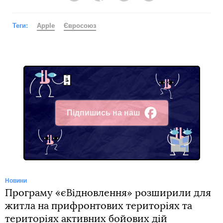
Теги:
Apple
Євросоюз
Підпишись на наш
Facebook
Новини
Програму «єВідновлення» розширили для
житла на прифронтових територіях та
територіях активних бойових дій