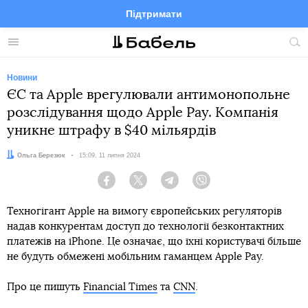
Підтримати
Facebook
Telegram
Twitter
Instagram
Меню
По
по
сай
Новини
ЄС та Apple врегулювали антимонопольне
розслідування щодо Apple Pay. Компанія
уникне штрафу в $40 мільярдів
Автор:
Ольга Березюк
Дата:
15:09, 11 липня 2024
Facebook
Twitter
Telegram
Viber
Техногігант Apple на вимогу європейських регуляторів
надав конкурентам доступ до технології безконтактних
платежів на iPhone. Це означає, що їхні користувачі більше
не будуть обмежені мобільним гаманцем Apple Pay.
Про це пишуть
Financial Times
та
CNN
.