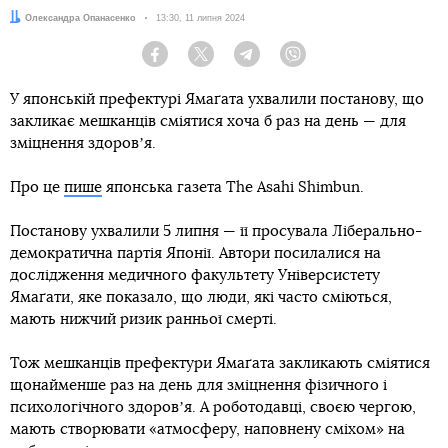
Автор:
Олександра Опанасенко
Дата:
13:30, 11 липня 2024
Facebook
Twitter
Telegram
Viber
У японській префектурі Ямаґата ухвалили постанову, що
закликає мешканців сміятися хоча б раз на день — для
зміцнення здоровʼя.
Про це
пише
японська газета The Asahi Shimbun.
Постанову ухвалили 5 липня — її просувала Ліберально-
демократична партія Японії. Автори посилалися на
дослідження медичного факультету Універсистету
Ямаґати, яке показало, що люди, які часто сміються,
мають нижчий ризик ранньої смерті.
Тож мешканців префектури Ямаґата закликають сміятися
щонайменше раз на день для зміцнення фізичного і
психологічного здоровʼя. А роботодавці, своєю чергою,
мають створювати «атмосферу, наповнену сміхом» на