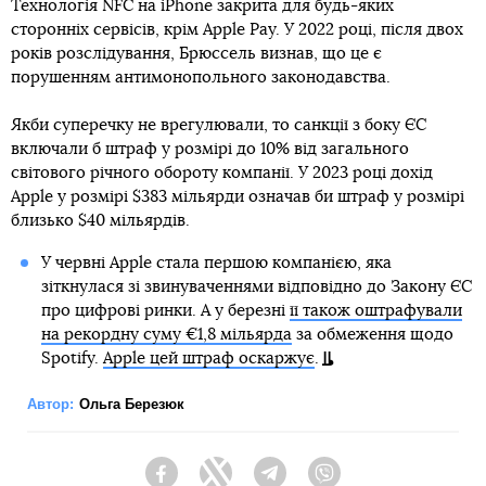
Технологія NFC на iPhone закрита для будь-яких
сторонніх сервісів, крім Apple Pay. У 2022 році, після двох
років розслідування, Брюссель визнав, що це є
порушенням антимонопольного законодавства.
Якби суперечку не врегулювали, то санкції з боку ЄС
включали б штраф у розмірі до 10% від загального
світового річного обороту компанії. У 2023 році дохід
Apple у розмірі $383 мільярди означав би штраф у розмірі
близько $40 мільярдів.
У червні Apple стала першою компанією, яка
зіткнулася зі звинуваченнями відповідно до Закону ЄС
про цифрові ринки. А у березні
її також оштрафували
на рекордну суму €1,8 мільярда
за обмеження щодо
Spotify.
Apple цей штраф оскаржує
.
Автор:
Ольга Березюк
Facebook
Twitter
Telegram
Viber