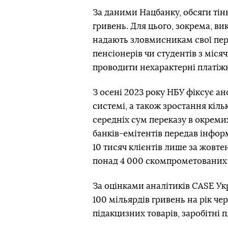
За даними Нацбанку, обсяги тін
гривень. Для цього, зокрема, ви
надають зловмисникам свої перс
пенсіонерів чи студентів з міс
проводити нехарактерні платіжн
З осені 2023 року НБУ фіксує а
системі, а також зростання кільк
середніх сум переказу в окремих
банків-емітентів передав інфор
10 тисяч клієнтів лише за жовте
понад 4 000 скомпрометованих 
За оцінками аналітиків CASE Ук
100 мільярдів гривень на рік че
підакцизних товарів, заробітні 