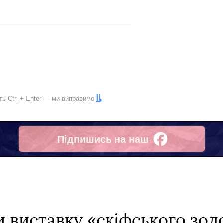
іть
Ctrl
+
Enter
— ми виправимо
Підпишись на наш
Facebook
и виставку «скіфського золо