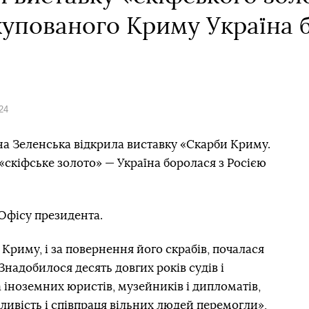
купованого Криму Україна
24
на Зеленська відкрила виставку «Скарби Криму.
«скіфське золото» — Україна боролася з Росією
Офісу президента.
Криму, і за повернення його скрабів, почалася
Знадобилося десять довгих років судів і
а іноземних юристів, музейників і дипломатів,
дливість і співпраця вільних людей перемогли»,