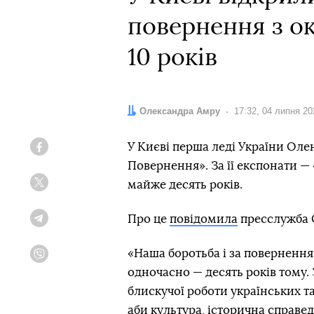
повернення з о
10 років
Автор:
Олександра Амру
Дата:
17:32, 04 липня 20
У Києві перша леді України Оле
Facebook
Повернення». За її експонати — 
майже десять років.
Twitter
Про це
повідомила
пресслужба 
Telegram
«Наша боротьба і за повернення 
Viber
одночасно — десять років тому. 
блискучої роботи українських т
аби культура, історична справе