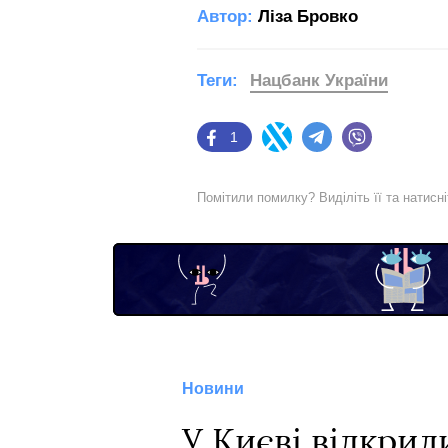
Автор:
Ліза Бровко
Теги:
Нацбанк України
1
Facebook
Twitter
Telegram
Viber
Помітили помилку? Виділіть її та натисн
Новини
У Києві відкрил