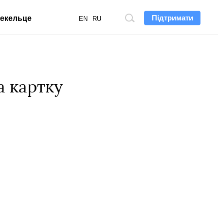
Підтримати
екельце
Пошук
EN
RU
по
сайту
а картку