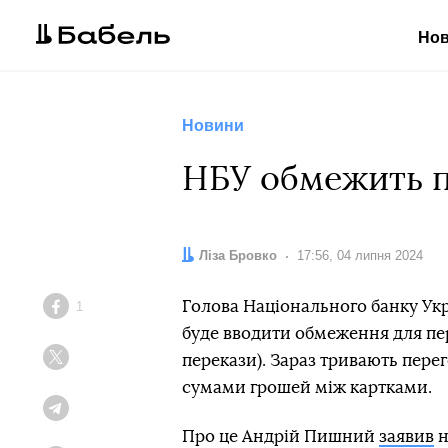
Но
Новини
НБУ обмежить п
Автор:
Ліза Бровко
Дата:
17:56, 04 липня 2024
Голова Національного банку Ук
1
Facebook
буде вводити обмеження для пер
перекази). Зараз тривають пере
Twitter
сумами грошей між картками.
Telegram
Про це Андрій Пишний
заявив
н