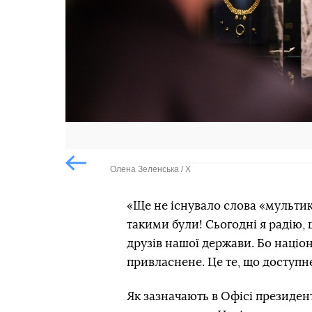
Олена Зеленська / Х
Попередній слайд
«Ще не існувало слова «мультик
такими були! Сьогодні я радію, 
друзів нашої держави. Бо націон
привласнене. Це те, що доступн
Як зазначають в Офісі президент