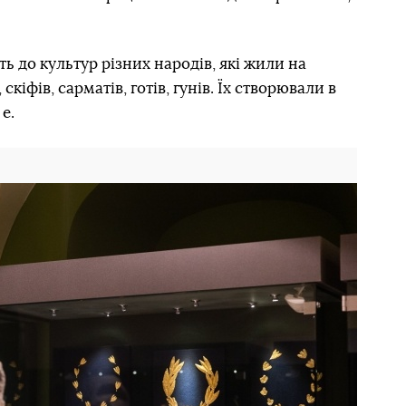
ь до культур різних народів, які жили на
скіфів, сарматів, готів, гунів. Їх створювали в
 е.
Наступний слайд