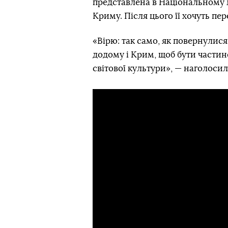
представлена в Національному му
Криму. Після цього її хочуть пе
«Вірю: так само, як повернулися
додому і Крим, щоб бути частино
світової культури», — наголосил