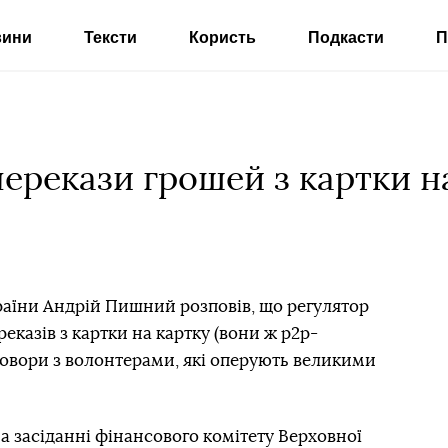
вини
Тексти
Користь
Подкасти
П
ерекази грошей з картки н
раїни Андрій Пишний розповів, що регулятор
еказів з картки на картку (вони ж р2р-
говори з волонтерами, які оперують великими
а засіданні фінансового комітету Верховної