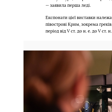
— заявила перша леді.
Експонати цієї виставки належат
півострові Крим, зокрема греків, 
період від V ст. до н. е. до V ст. н.
Попередній слайд