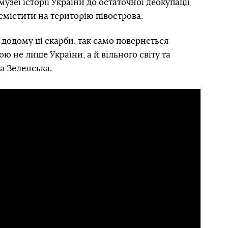
зеї історії України до остаточної деокупації
ремістити на територію півострова.
 додому ці скарби, так само повернеться
ю не лише України, а й вільного світу та
а Зеленська.