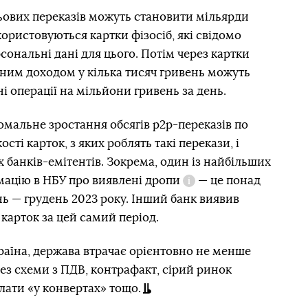
ьових переказів можуть становити мільярди
користовуються картки фізосіб, які свідомо
ональні дані для цього. Потім через картки
ячним доходом у кілька тисяч гривень можуть
і операції на мільйони гривень за день.
номальне зростання обсягів р2р-переказів по
ості карток, з яких роблять такі перекази, і
 банків-емітентів. Зокрема, один із найбільших
мацію в НБУ про виявлені
дропи
— це понад
Довідка
нь — грудень 2023 року. Інший банк виявив
карток за цей самий період.
раїна, держава втрачає орієнтовно не менше
рез схеми з ПДВ, контрафакт, сірий ринок
плати «у конвертах» тощо.