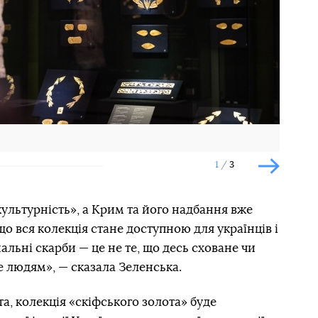
1
3
Наступн
ультурність», а Крим та його надбання вже
що вся колекція стане доступною для українців і
альні скарби — це не те, що десь сховане чи
е людям», — сказала Зеленська.
а, колекція «скіфського золота» буде