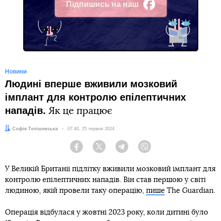
Підпишись на наш
Facebook
Новини
Людині вперше вживили мозковий
імплант для контролю епілептичних
нападів.
Як це працює
Автор:
Софія Телішевська
Дата:
07:40, 25 червня 2024
Facebook
Twitter
Telegram
Viber
У Великій Британії підлітку вживили мозковий імплант для
контролю епілептичних нападів. Він став першою у світі
людиною, якій провели таку операцію,
пише
The Guardian.
Операція відбулася у жовтні 2023 року, коли дитині було