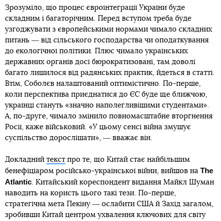
Зрозуміло, що процес євроінтеграції України буде
складним і багаторічним. Перед вступом треба буде
узгоджувати з європейськими нормами чимало складних
питань ― від сільського господарства чи оподаткування
до екологічної політики. Плюс чимало українських
державних органів досі бюрократизовані, там доволі
багато лишилося від радянських практик, йдеться в статті.
Втім, Соболєв налаштований оптимістично. По-перше,
коли перспектива приєднатися до ЄС буде ще ближчою,
українці стануть «значно наполегливішими студентами».
А, по-друге, чимало змінило повномасштабне вторгнення
Росії, каже військовий. «У цьому сенсі війна змушує
суспільство дорослішати», ― вважає він.
Докладний
текст
про те, що Китай стає найбільшим
The
бенефіціаром російсько-української війни, вийшов на
Atlantic
. Китайський кореспондент видання Майкл Шуман
наводить на користь цього такі тези. По-перше,
стратегічна мета Пекіну ― ослабити США й Захід загалом,
зробивши Китай центром ухвалення ключових для світу