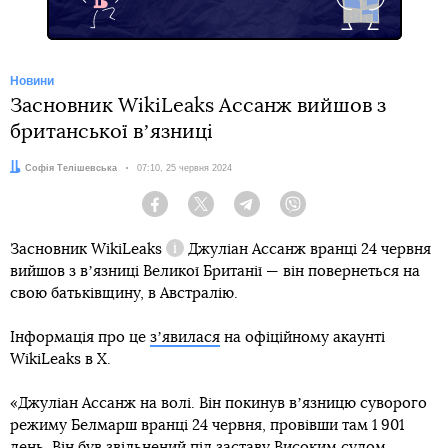
Новини
Засновник WikiLeaks Ассанж вийшов з
британської вʼязниці
Автор:
Софія Телішевська
Дата:
07:10, 25 червня 2024
Facebook
Twitter
Telegram
Viber
Засновник
WikiLeaks
Джуліан Ассанж вранці 24 червня
Довідка
вийшов з вʼязниці Великої Британії — він повернеться на
свою батьківщину, в Австралію.
Інформація про це
зʼявилася
на офіційному акаунті
WikiLeaks в Х.
«Джуліан Ассанж на волі. Він покинув вʼязницю суворого
режиму Белмарш вранці 24 червня, провівши там 1 901
день. Він був звільнений під заставу Високим судом