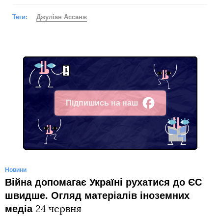
Теги:
Джуліан Ассанж
Підпишись на наш
Facebook
Новини
Війна допомагає Україні рухатися до ЄС
швидше. Огляд матеріалів іноземних
медіа
24 червня