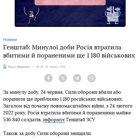
Telegram
Новини
Генштаб: Минулої доби Росія втратила
вбитими й пораненими ще 1 180 військових
Автор:
Ольга Березюк
Дата:
09:32, 25 червня 2024
Facebook
Twitter
Telegram
Viber
За минулу добу, 24 червня, Сили оборони вбили або
поранили ще приблизно 1 180 російських військових.
Загалом від початку повномасштабної війни, з 24 лютого
2022 року, Росія втратила вбитими й пораненими майже
536 840 солдатів,
інформує
Генштаб ЗСУ.
Також за добу Сили оборони знищили: