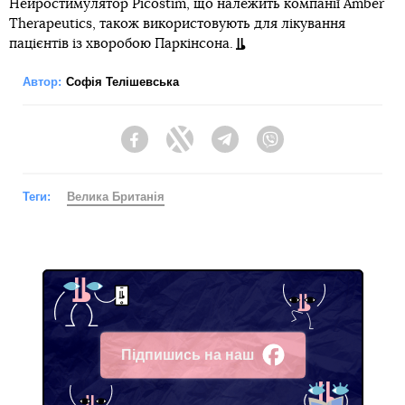
Нейростимулятор Picostim, що належить компанії Amber
Therapeutics, також використовують для лікування
пацієнтів із хворобою Паркінсона.
Автор:
Софія Телішевська
Facebook
Twitter
Telegram
Viber
Теги:
Велика Британія
Підпишись на наш
Facebook