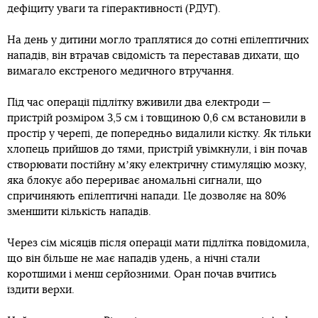
дефіциту уваги та гіперактивності (РДУГ).
На день у дитини могло траплятися до сотні епілептичних
нападів, він втрачав свідомість та переставав дихати, що
вимагало екстреного медичного втручання.
Під час операції підлітку вживили два електроди —
пристрій розміром 3,5 см і товщиною 0,6 см встановили в
простір у черепі, де попередньо видалили кістку. Як тільки
хлопець прийшов до тями, пристрій увімкнули, і він почав
створювати постійну мʼяку електричну стимуляцію мозку,
яка блокує або перериває аномальні сигнали, що
спричиняють епілептичні напади. Це дозволяє на 80%
зменшити кількість нападів.
Через сім місяців після операції мати підлітка повідомила,
що він більше не має нападів удень, а нічні стали
коротшими і менш серйозними. Оран почав вчитись
їздити верхи.