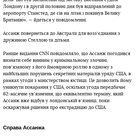
Лондону і в другій половині дня був відправлений до
аеропорту Станстед, де сів на літак і покинув Велику
Британію», — йдеться у повідомленні.
Ассанж повернеться до Австралії для воззʼєднання з
дружиною Стеллою та дітьми.
Раніше видання CNN повідомляло, що Ассанж погодився
визнати себе винним у кримінальному злочині,
повʼязаному з його ймовірною роллю в одному з
найбільших порушень секретних матеріалів уряду США, в
рамках угоди з міністерством юстиції. Це дозволить йому
уникнути покарання у США, оскільки угода передбачає
62-місячне увʼязнення, що еквівалентно терміну, який
Ассанж вже відбув у лондонській вʼязниці, поки
оскаржував рішення про екстрадицію до США.
Справа Ассанжа