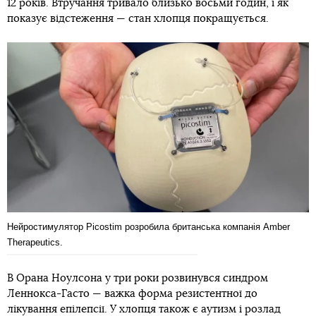
12 років. Втручання тривало близько восьми годин, і як
показує відстеження — стан хлопця покращується.
Нейростимулятор Picostim розробила британська компанія Amber
Therapeutics.
В Орана Ноулсона у три роки розвинувся синдром
Леннокса-Гасто — важка форма резистентної до
лікування епілепсії. У хлопця також є аутизм і розлад