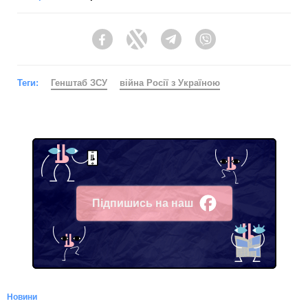
Facebook
Twitter
Telegram
Viber
Теги:
Генштаб ЗСУ
війна Росії з Україною
Підпишись на наш
Facebook
Новини