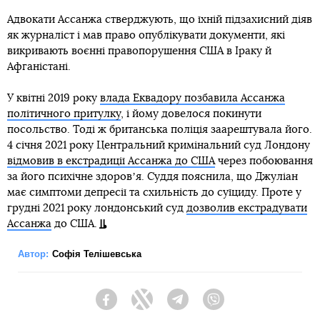
Адвокати Ассанжа стверджують, що їхній підзахисний діяв
як журналіст і мав право опублікувати документи, які
викривають воєнні правопорушення США в Іраку й
Афганістані.
У квітні 2019 року
влада Еквадору позбавила Ассанжа
політичного притулку
, і йому довелося покинути
посольство. Тоді ж британська поліція заарештувала його.
4 січня 2021 року Центральний кримінальний суд Лондону
відмовив в екстрадиції Ассанжа до США
через побоювання
за його психічне здоровʼя. Суддя пояснила, що Джуліан
має симптоми депресії та схильність до суїциду. Проте у
грудні 2021 року лондонський суд
дозволив екстрадувати
Ассанжа
до США.
Автор:
Софія Телішевська
Facebook
Twitter
Telegram
Viber