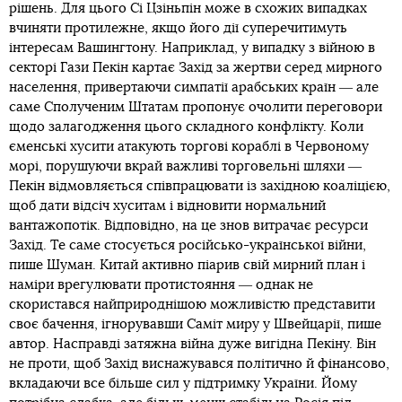
рішень. Для цього Сі Цзіньпін може в схожих випадках
вчиняти протилежне, якщо його дії суперечитимуть
інтересам Вашингтону. Наприклад, у випадку з війною в
секторі Гази Пекін картає Захід за жертви серед мирного
населення, привертаючи симпатії арабських країн ― але
саме Сполученим Штатам пропонує очолити переговори
щодо залагодження цього складного конфлікту. Коли
єменські хусити атакують торгові кораблі в Червоному
морі, порушуючи вкрай важливі торговельні шляхи ―
Пекін відмовляється співпрацювати із західною коаліцією,
щоб дати відсіч хуситам і відновити нормальний
вантажопотік. Відповідно, на це знов витрачає ресурси
Захід. Те саме стосується російсько-української війни,
пише Шуман. Китай активно піарив свій мирний план і
наміри врегулювати протистояння ― однак не
скористався найприроднішою можливістю представити
своє бачення, ігнорувавши Саміт миру у Швейцарії, пише
автор. Насправді затяжна війна дуже вигідна Пекіну. Він
не проти, щоб Захід виснажувався політично й фінансово,
вкладаючи все більше сил у підтримку України. Йому