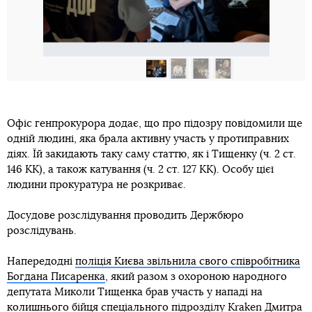
Офіс генпрокурора додає, що про підозру повідомили ще
одній людині, яка брала активну участь у протиправних
діях. Їй закидають таку саму статтю, як і Тищенку (ч. 2 ст.
146 КК), а також катування (ч. 2 ст. 127 КК). Особу цієї
людини прокуратура не розкриває.
Досудове розслідування проводить Держбюро
розслідувань.
Напередодні
поліція Києва звільнила свого співробітника
Богдана Писаренка
, який разом з охороною народного
депутата Миколи Тищенка брав участь у нападі на
колишнього бійця спеціального підрозділу Kraken Дмитра