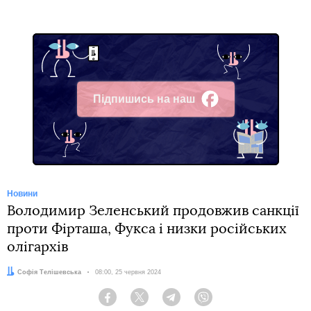
Підпишись на наш
Facebook
Новини
Володимир Зеленський продовжив санкції
проти Фірташа, Фукса і низки російських
олігархів
Автор:
Софія Телішевська
Дата:
08:00, 25 червня 2024
Facebook
Twitter
Telegram
Viber