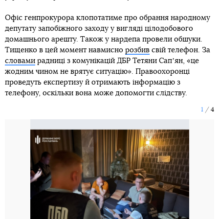
Офіс генпрокурора клопотатиме про обрання народному
депутату запобіжного заходу у вигляді цілодобового
домашнього арешту. Також у нардепа провели обшуки.
Тищенко в цей момент навмисно
розбив
свій телефон. За
словами
радниці з комунікацій ДБР Тетяни Сапʼян, «це
жодним чином не врятує ситуацію». Правоохоронці
проведуть експертизу й отримають інформацію з
телефону, оскільки вона може допомогти слідству.
1
4