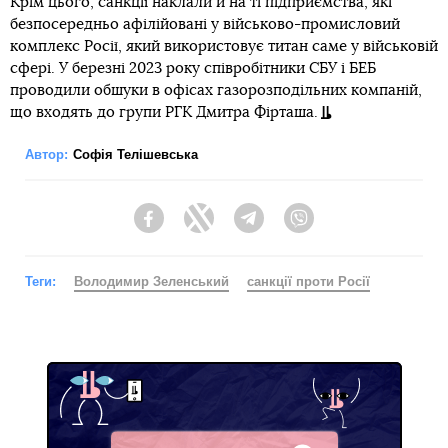
Крім цього, санкції наклали й на ті підприємства, які
безпосередньо афілійовані у військово-промисловий
комплекс Росії, який використовує титан саме у військовій
сфері. У березні 2023 року співробітники СБУ і БЕБ
проводили обшуки в офісах газорозподільних компаній,
що входять до групи РГК Дмитра Фірташа.
Автор:
Софія Телішевська
Facebook
Twitter
Telegram
Viber
Теги:
Володимир Зеленський
санкції проти Росії