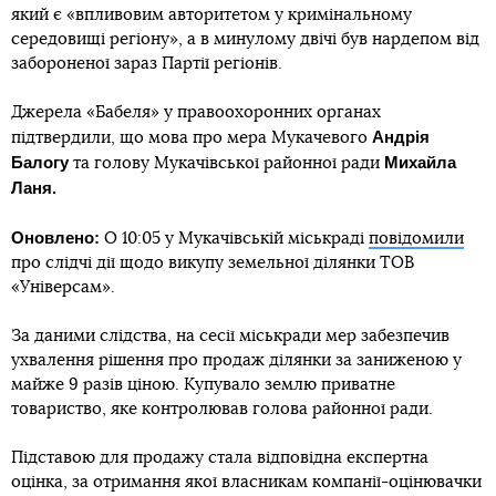
який є «впливовим авторитетом у кримінальному
середовищі регіону», а в минулому двічі був нардепом від
забороненої зараз Партії регіонів.
Джерела «Бабеля» у правоохоронних органах
Андрія
підтвердили, що мова про мера Мукачевого
Балогу
Михайла
та голову Мукачівської районної ради
Ланя.
Оновлено:
О 10:05 у Мукачівській міськраді
повідомили
про слідчі дії щодо викупу земельної ділянки ТОВ
«Універсам».
За даними слідства, на сесії міськради мер забезпечив
ухвалення рішення про продаж ділянки за заниженою у
майже 9 разів ціною. Купувало землю приватне
товариство, яке контролював голова районної ради.
Підставою для продажу стала відповідна експертна
оцінка, за отримання якої власникам компанії-оцінювачки