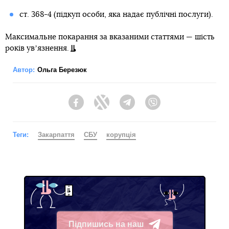
ст. 368-4 (підкуп особи, яка надає публічні послуги).
Максимальне покарання за вказаними статтями — шість
років увʼязнення.
Автор:
Ольга Березюк
Facebook
Twitter
Telegram
Viber
Теги:
Закарпаття
СБУ
корупція
Підпишись на наш