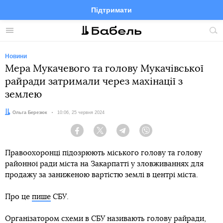
Підтримати
Facebook
Telegram
Twitter
Instagram
Меню
По
по
сай
Новини
Мера Мукачевого та голову Мукачівської
райради затримали через махінації з
землею
Автор:
Ольга Березюк
Дата:
10:06, 25 червня 2024
Facebook
Twitter
Telegram
Viber
Правоохоронці підозрюють міського голову та голову
районної ради міста на Закарпатті у зловживаннях для
продажу за заниженою вартістю землі в центрі міста.
Про це
пише
СБУ.
Організатором схеми в СБУ називають голову райради,