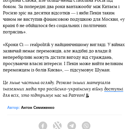
потрібна слабка, але більш-менш стабільна Росія під
боком. За попередні два роки вантажообіг між Китаєм і
Росією зріс на десятки відсотків ― і якби Пекін таким
чином не виступив фінансовою подушкою для Москви, «у
країні б не обійшлося без соціальних і політичних
потрясінь».
«Кроки Сі ― realpolitik у найцинічнішому вигляді. У війнах
зазвичай немає переможців, але жадібні до влади й
неперебірливі можуть дістати вигоду від страждань,
просуваючи власні інтереси. І Пекін може вийти великим
переможцем із болів Києва», ― підсумовує Шуман.
Це лише частина огляду. Резюме інших матеріалів
іноземних медіа про російсько-українську війну
доступні
для всіх, хто підтримує нас на Patreon!
Автор:
Антон Семиженко
Facebook
Twitter
Telegram
Viber