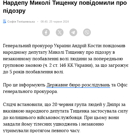
Нардепу Миколі Тищенку повідомили про
підозру
Автор:
Софія Телішевська
Дата:
08:40, 25 червня 2024
Facebook
Twitter
Telegram
Viber
Генеральний прокурор України Андрій Костін повідомив
народному депутату Миколі Тищенку про підозру в
незаконному позбавленні волі людини за попередньою
груповою змовою (ч. 2 ст. 146 КК України), за що загрожує
до 5 років позбавлення волі.
Про це інформують
Державне бюро розслідувань
та Офіс
генерального прокурора.
Слідчі встановили, що 20 червня група людей у Дніпрі за
вказівкою народного депутата Тищенка застосувала силу
до колишнього військовослужбовця. При цьому вони
завдали йому тілесних ушкоджень і незаконно
утримували протягом певного часу.