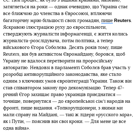
ЄС. Цей процес, як було з іншими країнами, напевно,
затягнеться на роки ― однак очевидно, що Україна стає
все ближчою до членства в Євросоюзі, втілюючи
Reuters
багаторічну мрію більшості своїх громадян,
пише
.
Яскравою ілюстрацією руху до євроспільноти,
стверджують журналісти інформагенції, є життя колись
журналіста-розслідувача, потім політика, а тепер
військового Єгора Соболєва. Десять років тому, пише
Reuters, він був активістом Євромайдану, боровся, щоб
Україну не вдалося перетворити на проросійську
автократію. Невдовзі в парламенті Соболєв брав участь у
розробці антикорупційного законодавства, яке стало
одним з ключових умов євроінтеграції України. Також він
став співавтором закону про декомунізацію. Тепер 47-
річний Єгор захищає право українців приєднатися ―
точніше, повернутися ― до європейської сімʼї народів на
фронті, пише видання. «Топкорупціонери, з якими ми
мали справу на Майдані, ― такі ж лідери «русского міра»,
як і Путін, ― пояснив він свої кроки. ― Для мене це все
одна війна».