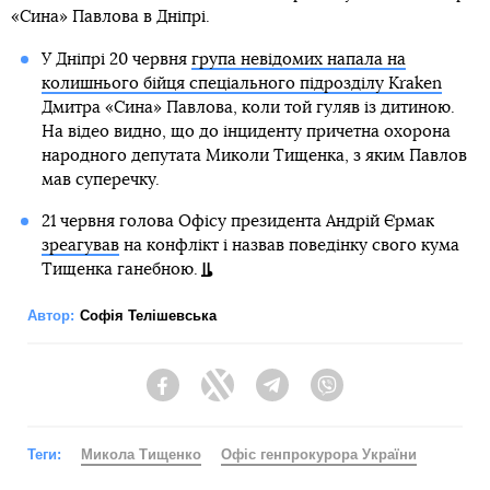
«Сина» Павлова в Дніпрі.
У Дніпрі 20 червня
група невідомих напала на
колишнього бійця спеціального підрозділу Kraken
Дмитра «Сина» Павлова, коли той гуляв із дитиною.
На відео видно, що до інциденту причетна охорона
народного депутата Миколи Тищенка, з яким Павлов
мав суперечку.
21 червня голова Офісу президента Андрій Єрмак
зреагував
на конфлікт і назвав поведінку свого кума
Тищенка ганебною.
Автор:
Софія Телішевська
Facebook
Twitter
Telegram
Viber
Теги:
Микола Тищенко
Офіс генпрокурора України