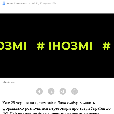
Автор:
Антон Семиженко
Дата:
00:34, 25 червня 2024
«Бабель»
Facebook
Twitter
Telegram
Viber
Уже 25 червня на церемонії в Люксембургу мають
формально розпочатися переговори про вступ України до