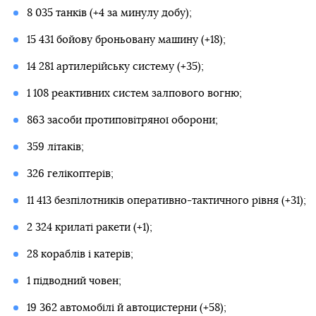
8 035 танків (+4 за минулу добу);
15 431 бойову броньовану машину (+18);
14 281 артилерійську систему (+35);
1 108 реактивних систем залпового вогню;
863 засоби протиповітряної оборони;
359 літаків;
326 гелікоптерів;
11 413 безпілотників оперативно-тактичного рівня (+31);
2 324 крилаті ракети (+1);
28 кораблів і катерів;
1 підводний човен;
19 362 автомобілі й автоцистерни (+58);