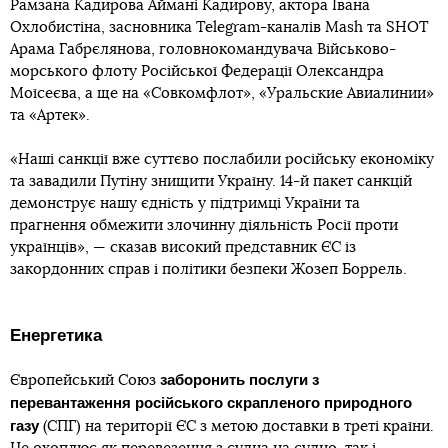
Рамзана Кадирова Аймані Кадирову, актора Івана
Охлобистіна, засновника Telegram-каналів Mash та SHOT
Арама Габрєлянова, головнокомандувача Військово-
морського флоту Російської Федерації Олександра
Моїсеєва, а ще на «Совкомфлот», «Уральские Авиалинии»
та «Артек».
«Наші санкції вже суттєво послабили російську економіку
та завадили Путіну знищити Україну. 14-й пакет санкцій
демонструє нашу єдність у підтримці України та
прагнення обмежити злочинну діяльність Росії проти
українців», — сказав високий представник ЄС із
закордонних справ і політики безпеки Жозеп Боррель.
Енергетика
заборонить послуги з
Європейський Союз
перевантаження російського скрапленого природного
газу
(СПГ) на території ЄС з метою доставки в треті країни.