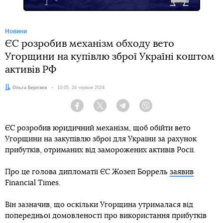
Новини
ЄС розробив механізм обходу вето
Угорщини на купівлю зброї Україні коштом
активів РФ
Автор:
Ольга Березюк
Дата:
10:05, 24 червня 2024
Facebook
Twitter
Telegram
Viber
ЄС розробив юридичний механізм, щоб обійти вето
Угорщини на закупівлю зброї для України за рахунок
прибутків, отриманих від заморожених активів Росії.
Про це голова дипломатії ЄС Жозеп Боррель
заявив
Financial Times.
Він зазначив, що оскільки Угорщина утрималася від
попередньої домовленості про використання прибутків