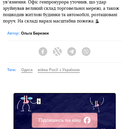
увʼязнення. Офіс генпрокурора уточнив, що удар
зруйнував великий склад торговельної мережі, а також
пошкодив житлові будинки та автомобілі, розташовані
поруч. На складі наразі масштабна пожежа.
Автор:
Ольга Березюк
Facebook
Twitter
Telegram
Viber
Теги:
Одеса
війна Росії з Україною
Підпишись на наш
Facebook