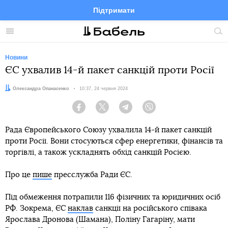
Підтримати
Facebook
Telegram
Twitter
Instagram
Меню
По
по
сай
Новини
ЄС ухвалив 14-й пакет санкцій проти Росії
Автор:
Олександра Опанасенко
Дата:
10:37, 24 червня 2024
Facebook
Twitter
Telegram
Viber
Рада Європейського Союзу ухвалила 14-й пакет санкцій
проти Росії. Вони стосуються сфер енергетики, фінансів та
торгівлі, а також ускладнять обхід санкцій Росією.
Про це
пише
пресслужба Ради ЄС.
Під обмеження потрапили 116 фізичних та юридичних осіб
РФ. Зокрема, ЄС
наклав
санкції на російського співака
Ярослава Дронова (Шамана), Поліну Гагаріну, мати