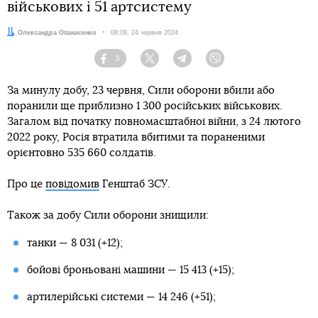
військових і 51 артсистему
Автор:
Олександра Опанасенко
Дата:
08:08, 24 червня 2024
3
Facebook
Twitter
Telegram
Viber
За минулу добу, 23 червня, Сили оборони вбили або
поранили ще приблизно 1 300 російських військових.
Загалом від початку повномасштабної війни, з 24 лютого
2022 року, Росія втратила вбитими та пораненими
орієнтовно 535 660 солдатів.
Про це
повідомив
Генштаб ЗСУ.
Також за добу Сили оборони знищили:
танки — 8 031 (+12);
бойові броньовані машини — 15 413 (+15);
артилерійські системи — 14 246 (+51);