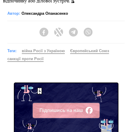
відпочинку або ділової зустрічі.
Автор:
Олександра Опанасенко
Facebook
Twitter
Telegram
Viber
Теги:
війна Росії з Україною
Європейський Союз
санкції проти Росії
Підпишись на наш
Facebook