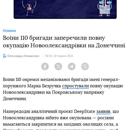
Новини
Воїни 110 бригади заперечили повну
окупацію Новоолександрівки на Донеччині
Автор:
Олександра Опанасенко
Дата:
09:16, 24 червня 2024
Facebook
Twitter
Telegram
Viber
Воїни 110 окремої механізованої бригади імені генерал-
хорунжого Марка Безручка
спростували
повну окупацію
Новоолександрівки на Покровському напрямку
Донеччини.
Напередодні аналітичний проєкт DeepState
заявив
, що
Новоолександрівка нібито вже окупована — росіяни
намагаються закріпитися на західних околицях села, а