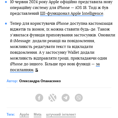
10 червня 2024 року Apple офіційно представила нову
операційну систему для iPhone — iOS 18. Тоді ж був
представлений
ШІ-функціонал Apple Intelligence
.
Тепер для користувачів iPhone доступна кастомізація
віджетів та іконок, їх можна ставити будь-де. Також
зʼявилася функція приховування застосунків. Оновили
й iMessage: додали реакції на повідомлення,
можливість редагувати текст та відкладати
повідомлення. А у застосунку Wallet додали
можливість відправляти гроші, прикладаючи один
iPhone до іншого. Більше про нові функції —
за
посиланням
.
Автор:
Олександра Опанасенко
Facebook
Twitter
Telegram
Viber
Теги:
Apple
Meta
штучний інтелект