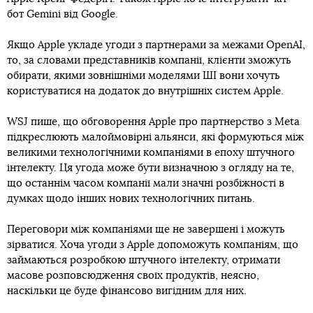
бот Gemini від Google.
Якщо Apple укладе угоди з партнерами за межами OpenAI,
то, за словами представників компанії, клієнти зможуть
обирати, якими зовнішніми моделями ШІ вони хочуть
користуватися на додаток до внутрішніх систем Apple.
WSJ пише, що обговорення Apple про партнерство з Meta
підкреслюють малоймовірні альянси, які формуються між
великими технологічними компаніями в епоху штучного
інтелекту. Ця угода може бути визначною з огляду на те,
що останнім часом компанії мали значні розбіжності в
думках щодо інших нових технологічних питань.
Переговори між компаніями ще не завершені і можуть
зірватися. Хоча угоди з Apple допоможуть компаніям, що
займаються розробкою штучного інтелекту, отримати
масове розповсюдження своїх продуктів, неясно,
наскільки це буде фінансово вигідним для них.