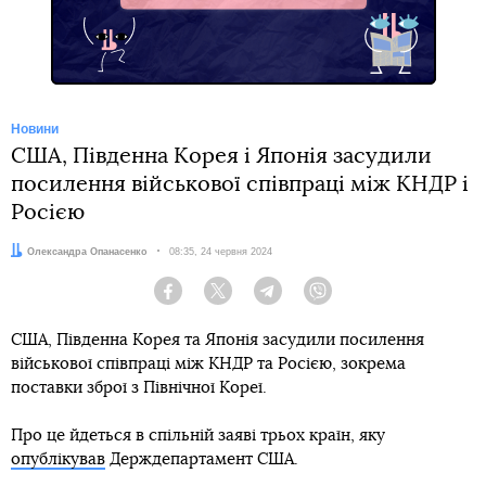
Новини
США, Південна Корея і Японія засудили
посилення військової співпраці між КНДР і
Росією
Автор:
Олександра Опанасенко
Дата:
08:35, 24 червня 2024
Facebook
Twitter
Telegram
Viber
США, Південна Корея та Японія засудили посилення
військової співпраці між КНДР та Росією, зокрема
поставки зброї з Північної Кореї.
Про це йдеться в спільній заяві трьох країн, яку
опублікував
Держдепартамент США.