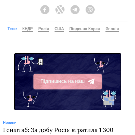
Facebook
Twitter
Telegram
Viber
Теги:
КНДР
Росія
США
Південна Корея
Японія
Підпишись на наш
Telegram
Новини
Генштаб: За добу Росія втратила 1 300