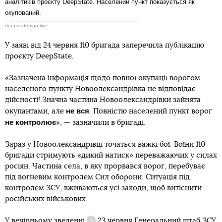
аналітиків проєкту DeepState. Населений пункт показується як
окупований.
deepstatemap.live
У заяві від 24 червня 110 бригада заперечила публікацію
проєкту DeepState.
«Зазначена інформація щодо повної окупації ворогом
населеного пункту Новоолександрівка не відповідає
дійсності! Значна частина Новоолександрівки зайнята
не вся
окупантами, але
. Повністю населений пункт ворог
не контролює
», — зазначили в бригаді.
Зараз у Новоолександрівці точаться важкі бої. Воїни 110
бригади стримують «дикий натиск» переважаючих у силах
росіян. Частина села, в яку прорвався ворог, перебуває
під вогневим контролем Сил оборони. Ситуація під
контролем ЗСУ, вживаються усі заходи, щоб витіснити
російських військових.
У вечірньому
зведенні
23 червня Генеральний штаб ЗСУ