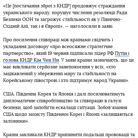
«Це [постачання зброї з КНДР] продовжує страждання
українського народу, порушує численні резолюції Ради
Безпеки ООН та загрожує стабільності як у Північно-
Східній Азії, так і в Європі», — наголосили в заяві.
Про посилення співпраці між країнами свідчить і
укладання договору «про всеосяжне стратегічне
партнерство», який 19 червня підписали лідер РФ
Путін і
голова КНДР Кім Чен Ин
. У заяві країни зазначають, що це
має викликати серйозне занепокоєння у всіх, «хто
зацікавлений у збереженні миру та стабільності на
Корейському півострові і хто підтримує народ України».
США, Південна Корея та Японія і далі посилюватимуть
дипломатичне співробітництво та співпрацю в галузі
безпеки, щоб запобігти ескалації ситуації. Зобовʼязання
США щодо захисту Південної Кореї і Японії «залишаються
залізними».
Країни закликали КНДР припинити подальші провокації та