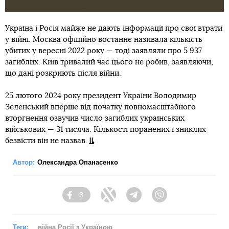
Україна і Росія майже не дають інформації про свої втрати
у війні. Москва офіційно востаннє називала кількість
убитих у вересні 2022 року — тоді заявляли про 5 937
загиблих. Київ тривалий час цього не робив, заявляючи,
що дані розкриють після війни.
25 лютого 2024 року президент України Володимир
Зеленський вперше від початку повномасштабного
вторгнення озвучив число загиблих українських
військових — 31 тисяча. Кількості поранених і зниклих
безвісти він не назвав.
Автор:
Олександра Опанасенко
3
Facebook
Twitter
Telegram
Viber
Теги:
війна Росії з Україною