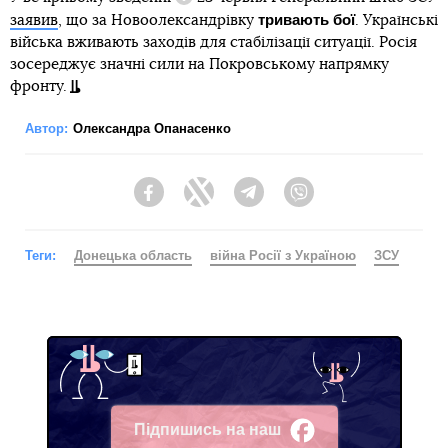
Довідка
тривають бої
заявив
, що за Новоолександрівку
. Українські
війська вживають заходів для стабілізації ситуації. Росія
зосереджує значні сили на Покровському напрямку
фронту.
Автор:
Олександра Опанасенко
Facebook
Twitter
Telegram
Viber
Теги:
Донецька область
війна Росії з Україною
ЗСУ
Підпишись на наш
Facebook