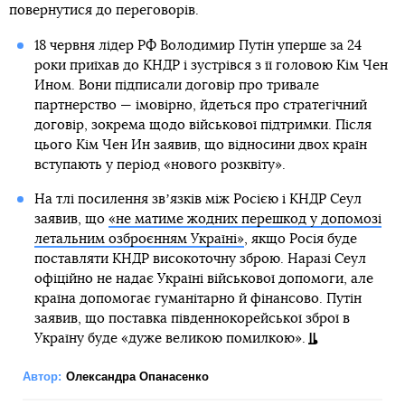
повернутися до переговорів.
18 червня лідер РФ Володимир Путін уперше за 24
роки приїхав до КНДР і зустрівся з її головою Кім Чен
Ином. Вони підписали договір про тривале
партнерство — імовірно, йдеться про стратегічний
договір, зокрема щодо військової підтримки. Після
цього Кім Чен Ин заявив, що відносини двох країн
вступають у період «нового розквіту».
На тлі посилення звʼязків між Росією і КНДР Сеул
заявив, що
«не матиме жодних перешкод у допомозі
летальним озброєнням Україні»
, якщо Росія буде
поставляти КНДР високоточну зброю. Наразі Сеул
офіційно не надає Україні військової допомоги, але
країна допомогає гуманітарно й фінансово. Путін
заявив, що поставка південнокорейської зброї в
Україну буде «дуже великою помилкою».
Автор:
Олександра Опанасенко