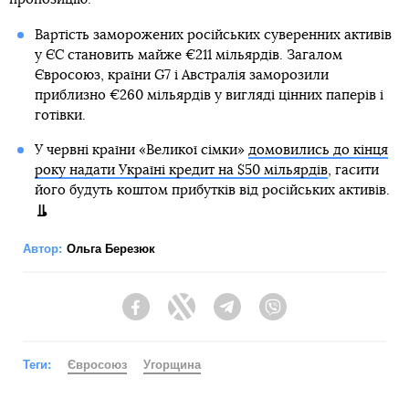
Вартість заморожених російських суверенних активів
у ЄС становить майже €211 мільярдів. Загалом
Євросоюз, країни G7 і Австралія заморозили
приблизно €260 мільярдів у вигляді цінних паперів і
готівки.
У червні країни «Великої сімки»
домовились до кінця
року надати Україні кредит на $50 мільярдів
, гасити
його будуть коштом прибутків від російських активів.
Автор:
Ольга Березюк
Facebook
Twitter
Telegram
Viber
Теги:
Євросоюз
Угорщина