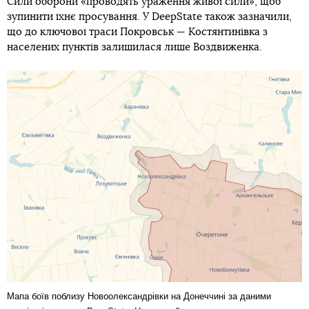
Сили оборони «проводять ураження живої сили», щоб
зупинити їхнє просування. У DeepState також зазначили,
що до ключової траси Покровськ — Костянтинівка з
населених пунктів залишилася лише Воздвиженка.
Мапа боїв поблизу Новоолександрівки на Донеччині за даними