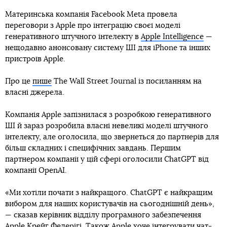
Материнська компанія Facebook Meta провела
переговори з Apple про інтеграцію своєї моделі
генеративного штучного інтелекту в
Apple Intelligence
—
нещодавно анонсовану систему ШІ для iPhone та інших
пристроїв Apple.
Про це
пише
The Wall Street Journal із посиланням на
власні джерела.
Компанія Apple запізнилася з розробкою генеративного
ШІ й зараз розробила власні невеликі моделі штучного
інтелекту, але оголосила, що звернеться до партнерів для
більш складних і специфічних завдань. Першим
партнером компанії у цій сфері оголосили ChatGPT від
компанії OpenAI.
«Ми хотіли почати з найкращого. ChatGPT є найкращим
вибором для наших користувачів на сьогоднішній день»,
— сказав керівник відділу програмного забезпечення
Apple Крейг Федерігі. Також Apple хоче інтегрувати чат-