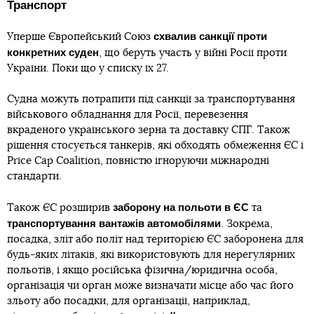
Транспорт
схвалив санкції проти
Уперше Європейський Союз
конкретних суден
, що беруть участь у війні Росії проти
України. Поки що у списку їх 27.
Судна можуть потрапити під санкції за транспортування
військового обладнання для Росії, перевезення
вкраденого українського зерна та доставку СПГ. Також
рішення стосується танкерів, які обходять обмеження ЄС і
Price Cap Coalition, повністю ігноруючи міжнародні
стандарти.
заборону на польоти в ЄС
Також ЄС розширив
та
транспортування вантажів автомобілями
. Зокрема,
посадка, зліт або політ над територією ЄС заборонена для
будь-яких літаків, які використовують для нерегулярних
польотів, і якщо російська фізична/юридична особа,
організація чи орган може визначати місце або час його
зльоту або посадки, для організації, наприклад,