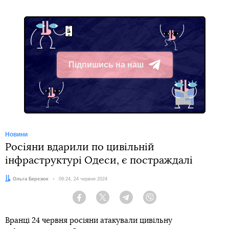
Підпишись на наш
Telegram
Новини
Росіяни вдарили по цивільній
інфраструктурі Одеси, є постраждалі
Автор:
Ольга Березюк
Дата:
09:24, 24 червня 2024
Facebook
Twitter
Telegram
Viber
Вранці 24 червня росіяни атакували цивільну