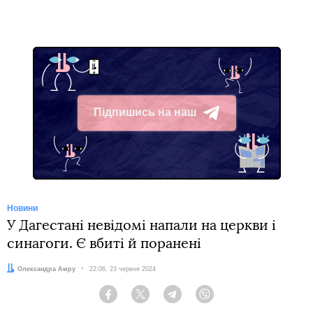
Підпишись на наш
Telegram
Новини
У Дагестані невідомі напали на церкви і
синагоги. Є вбиті й поранені
Автор:
Олександра Амру
Дата:
22:06, 23 червня 2024
Facebook
Twitter
Telegram
Viber