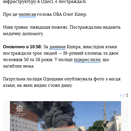
інфраструктуру в Одесі, є постраждалі.
Про це
написав
голова ОВА Олег Кіпер.
Нині триває ліквідація пожежі. Постраждалим надають
медичну допомогу.
Оновлено о 10:58:
За
даними
Кіпера, внаслідок атаки
постраждали троє людей — 19-річний хлопець та двоє
чоловіків 50 та 58 років. У поліції
підкреслили
, що
загиблих нема.
Патрульна поліція Одещини опублікувала фото з місця
атаки, на яких видно стовп диму.
1
2