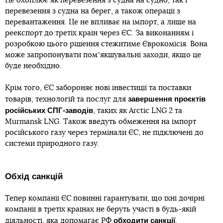
Це охоплює як перевезення з судна на судно, так і
перевезення з судна на берег, а також операції з
перевантаження. Це не впливає на імпорт, а лише на
реекспорт до третіх країн через ЄС. За виконанням і
розробкою цього рішення стежитиме Єврокомісія. Вона
може запропонувати помʼякшувальні заходи, якщо це
буде необхідно.
Крім того, ЄС забороняє нові інвестиції та поставки
завершення проєктів
товарів, технологій та послуг для
російських СПГ-заводів
, таких як Arctic LNG 2 та
Murmansk LNG. Також введуть обмеження на імпорт
російського газу через термінали ЄС, не підключені до
системи природного газу.
Обхід санкцій
Тепер компанії ЄС повинні гарантувати, що їхні дочірні
компанії в третіх країнах не беруть участі в будь-якій
обходити санкції
діяльності, яка допомагає РФ
.