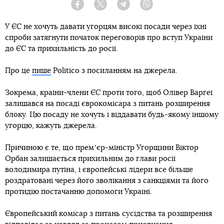
Facebook
Twitter
Telegram
Viber
У ЄС не хочуть давати угорцям високі посади через їхні
спроби затягнути початок переговорів про вступ України
до ЄС та прихильність до росії.
Про це
пише
Politico з посиланням на джерела.
Зокрема, країни-члени ЄС проти того, щоб Олівер Варгеї
залишався на посаді єврокомісара з питань розширення
блоку. Цю посаду не хочуть і віддавати будь-якому іншому
угорцю, кажуть джерела.
Причиною є те, що премʼєр-міністр Угорщини Віктор
Орбан залишається прихильним до глави росії
володимира путіна, і європейські лідери все більше
роздратовані через його зволікання з санкціями та його
протидію постачанню допомоги Україні.
Європейський комісар з питань сусідства та розширення