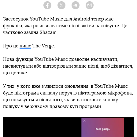
Facebook
Twitter
Telegram
Viber
Застосунок YouTube Music для Android тепер має
функцію, яка розпізнаватиме пісні, які ви наспівуєте. Це
частково заміна Shazam.
Про це
пише
The Verge.
Нова функція YouTube Music дозволяє наспівувати,
насвистувати або відтворювати запис пісні, щоб дізнатися,
що це таке.
У тих, у кого вже зʼявилося оновлення, в YouTube Music
буде піктограма сигналу поруч із піктограмою мікрофона,
що показується після того, як ви натискаєте кнопку
пошуку у верхньому правому куті програми.