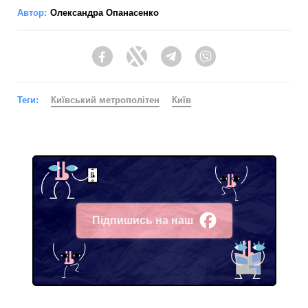
Автор:
Олександра Опанасенко
Facebook
Twitter
Telegram
Viber
Теги:
Київський метрополітен
Київ
Підпишись на наш
Facebook