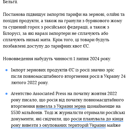
Бельгії.
Постанова підвищує імпортні тарифи на зернові, олійні та
похідні продукти, а також на гранули з бурякового жому
та сушений горох з російської федерації, а також з
Білорусі, за які наразі імпортери не сплачують або
сплачують низькі мита. Крім того, ці товари будуть
позбавлені доступу до тарифних квот ЄС.
Нововведення набудуть чинності 1 липня 2024 року.
Імпорт зернових продуктів ЄС із росії значно зріс
після повномасштабного вторгнення росії в Україну 24
лютого 2022 року.
Агентство Associated Press на початку жовтня 2022
року писало, що росія від початку повномасштабного
вторгнення
вивезла з України зерна
щонайменше на
$530 мільйонів. Тоді ж журналісти отримали російські
документи, які свідчили, що
росія планувала до кінця
року вивезти з окупованих територій України
майже