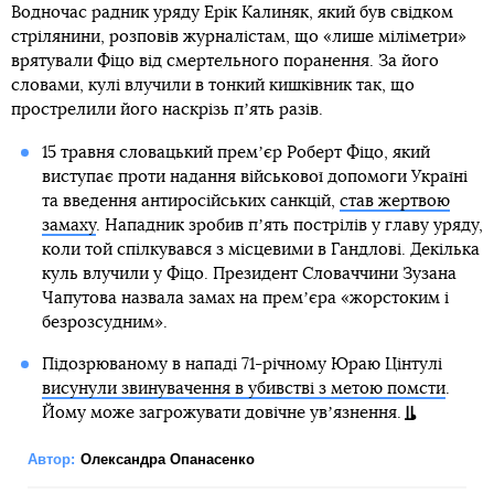
Водночас радник уряду Ерік Калиняк, який був свідком
стрілянини, розповів журналістам, що «лише міліметри»
врятували Фіцо від смертельного поранення. За його
словами, кулі влучили в тонкий кишківник так, що
прострелили його наскрізь пʼять разів.
15 травня словацький премʼєр Роберт Фіцо, який
виступає проти надання військової допомоги Україні
та введення антиросійських санкцій,
став жертвою
замаху
. Нападник зробив пʼять пострілів у главу уряду,
коли той спілкувався з місцевими в Гандлові. Декілька
куль влучили у Фіцо. Президент Словаччини Зузана
Чапутова назвала замах на премʼєра «жорстоким і
безрозсудним».
Підозрюваному в нападі 71-річному Юраю Цінтулі
висунули звинувачення в убивстві з метою помсти
.
Йому може загрожувати довічне увʼязнення.
Автор:
Олександра Опанасенко