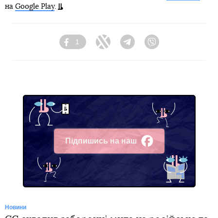
на
Google Play
.
1
Facebook
Twitter
Telegram
Viber
Підпишись на наш
Facebook
Новини