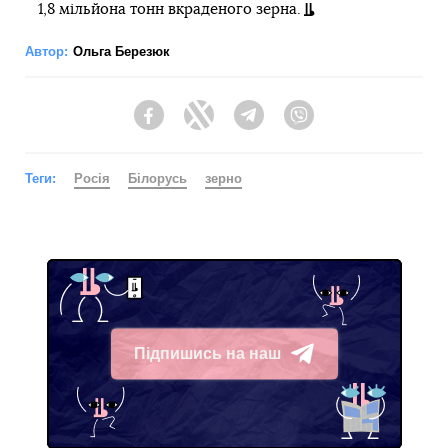
1,8 мільйона тонн вкраденого зерна.
Автор:
Ольга Березюк
Facebook
Twitter
Telegram
Viber
Теги:
Росія
Білорусь
зерно
Підпишись на наш
Telegram