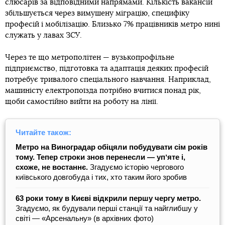
слюсарів за відповідними напрямами. Кількість вакансій
збільшується через вимушену міграцію, специфіку
професій і мобілізацію. Близько 7% працівників метро нині
служать у лавах ЗСУ.
Через те що метрополітен — вузькопрофільне
підприємство, підготовка та адаптація деяких професій
потребує тривалого спеціального навчання. Наприклад,
машиністу електропоїзда потрібно вчитися понад рік,
щоби самостійно вийти на роботу на лінії.
Читайте також:
Метро на Виноградар обіцяли побудувати сім років
тому. Тепер строки знов перенесли — упʼяте і,
схоже, не востаннє.
Згадуємо історію чергового
київського довгобуда і тих, хто таким його зробив
63 роки тому в Києві відкрили першу чергу метро.
Згадуємо, як будували перші станції та найглибшу у
світі — «Арсенальну» (в архівних фото)