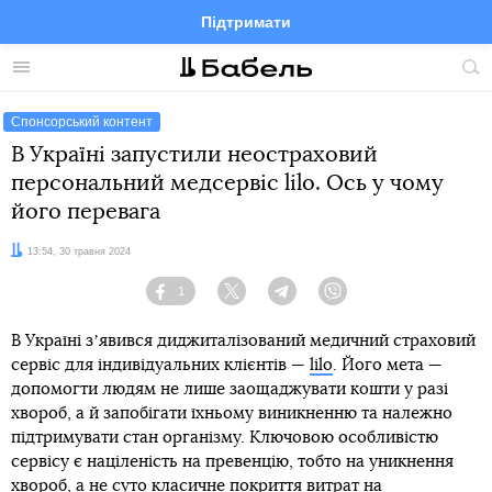
Підтримати
Facebook
Telegram
Twitter
Instagram
Меню
По
по
сай
Спонсорський контент
В Україні запустили неостраховий
персональний медсервіс lilo. Ось у чому
його перевага
Дата:
13:54, 30 травня 2024
1
Facebook
Twitter
Telegram
Viber
В Україні зʼявився диджиталізований медичний страховий
сервіс для індивідуальних клієнтів —
lilo
. Його мета —
допомогти людям не лише заощаджувати кошти у разі
хвороб, а й запобігати їхньому виникненню та належно
підтримувати стан організму. Ключовою особливістю
сервісу є націленість на превенцію, тобто на уникнення
хвороб, а не суто класичне покриття витрат на