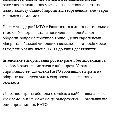
ракетних та авіаційних ударів — це «основна частина
плану захисту Східної Європи від вторгнення», але «зараз
ми цього не маємо».
На саміті лідерів НАТО у Вашингтоні в липні центральною
темою обговорень стане посилення європейської
оборони, зокрема протиповітряної. Деякі європейські
лідери та військові чиновники вважають, що росія може
атакувати країну-члена НАТО до кінця десятиліття.
Інтенсивне використання росією ракет, безпілотників та
авіабомб радянських часів у війні проти України
спричинило те, що члени НАТО збільшили витрати на
оборону після десятиліть скорочення військових
бюджетів.
«Протиповітряна оборона є однією з найбільших дір, які
ми маємо. Ми не можемо це заперечити», — зазначив ще
один представник НАТО.