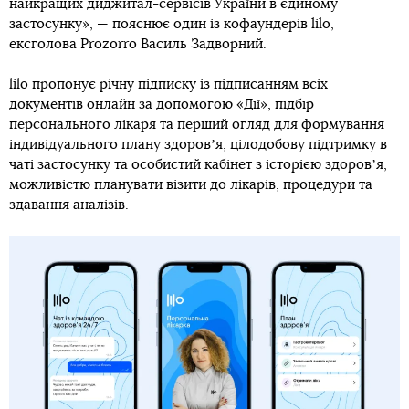
найкращих диджитал-сервісів України в єдиному
застосунку»,
— пояснює один із кофаундерів lilo,
ексголова Prozorro Василь Задворний.
lilo пропонує річну підписку із підписанням всіх
документів онлайн за допомогою «Дії», підбір
персонального лікаря та перший огляд для формування
індивідуального плану здоровʼя, цілодобову підтримку в
чаті застосунку та особистий кабінет з історією здоровʼя,
можливістю планувати візити до лікарів, процедури та
здавання аналізів.