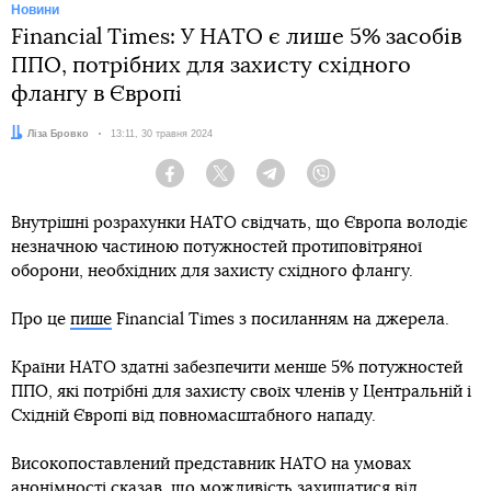
Новини
Financial Times: У НАТО є лише 5% засобів
ППО, потрібних для захисту східного
флангу в Європі
Автор:
Ліза Бровко
Дата:
13:11, 30 травня 2024
Facebook
Twitter
Telegram
Viber
Внутрішні розрахунки НАТО свідчать, що Європа володіє
незначною частиною потужностей протиповітряної
оборони, необхідних для захисту східного флангу.
Про це
пише
Financial Times з посиланням на джерела.
Країни НАТО здатні забезпечити менше 5% потужностей
ППО, які потрібні для захисту своїх членів у Центральній і
Східній Європі від повномасштабного нападу.
Високопоставлений представник НАТО на умовах
анонімності сказав, що можливість захищатися від