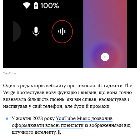
YouTube
Один з редакторів вебсайту про технології і гаджети The
Verge протестував нову функцію і виявив, що вона точно
визначала більшість пісень, які він співав, насвистував і
наспівував у свій телефон, але були й промахи.
У жовтні 2023 року
YouTube Music дозволив
оформлювати власні плейлісти
із зображеннями від
штучного інтелекту.