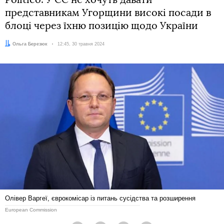
Politico: У ЄС не хочуть давати
представникам Угорщини високі посади в
блоці через їхню позицію щодо України
Автор:
Ольга Березюк
Дата:
12:45, 30 травня 2024
Олівер Варгеї, єврокомісар із питань сусідства та розширення
European Commission