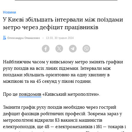
Новини
У Києві збільшать інтервали між поїздами
метро через дефіцит працівників
Автор:
Олександра Опанасенко
Дата:
13:33, 30 травня 2024
Facebook
Twitter
Telegram
Viber
Найближчим часом у київському метро змінять графіки
руху поїздів на всіх лініях підземки. Інтервали між
поїздами збільшать орієнтовно на одну хвилину в
міжпікові та на 45 секунд у пікові години.
Про це
повідомив
«Київський метрополітен».
Змінити графік руху поїздів необхідно через гострий
дефіцит фахівців робітничих професій. Зокрема зараз у
метрополітені відкрили 83 вакансії машиністів
електропоїздів, ще 48 — електромеханіків і 161 — токарів і