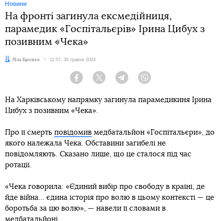
Новини
На фронті загинула ексмедійниця,
парамедик «Госпітальєрів» Ірина Цибух з
позивним «Чека»
Автор:
Ліза Бровко
Дата:
11:57, 30 травня 2024
Facebook
Twitter
Telegram
Viber
На Харківському напрямку загинула парамедикиня Ірина
Цибух з позивним «Чека».
Про її смерть
повідомив
медбатальйон «Госпітальєри», до
якого належала Чека. Обставини загибелі не
повідомляють. Сказано лише, що це сталося під час
ротації.
«Чека говорила: «Єдиний вибір про свободу в країні, де
йде війна... єдина історія про волю в цьому контексті — це
боротьба за цю волю», — навели її словами в
медбатальйоні.