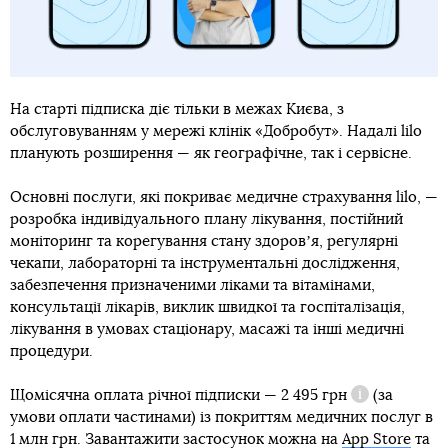
На старті підписка діє тільки в межах Києва, з
обслуговуванням у мережі клінік «Добробут». Надалі lilo
планують розширення — як географічне, так і сервісне.
Основні послуги, які покриває медичне страхування lilo, —
розробка індивідуального плану лікування, постійний
моніторинг та корегування стану здоровʼя, регулярні
чекапи, лабораторні та інструментальні дослідження,
забезпечення призначеними ліками та вітамінами,
консультації лікарів, виклик швидкої та госпіталізація,
лікування в умовах стаціонару, масажі та інші медичні
процедури.
Щомісячна оплата річної підписки —
2 495 грн
(за
Довідка
умови оплати частинами) із покриттям медичних послуг в
1 млн грн. Завантажити застосунок можна на
App Store
та