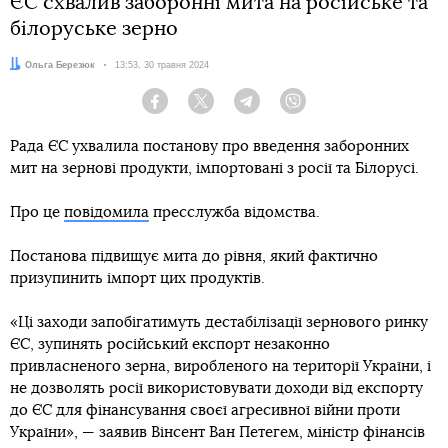
ЄС схвалив заборонні мита на російське та
білоруське зерно
Автор:
Ольга Березюк
Дата:
13:53, 30 травня 2024
Facebook
Twitter
Telegram
Viber
Рада ЄС ухвалила постанову про введення заборонних
мит на зернові продукти, імпортовані з росії та Білорусі.
Про це
повідомила
пресслужба відомства.
Постанова підвищує мита до рівня, який фактично
призупинить імпорт цих продуктів.
«Ці заходи запобігатимуть дестабілізації зернового ринку
ЄС, зупинять російський експорт незаконно
привласненого зерна, виробленого на території України, і
не дозволять росії використовувати доходи від експорту
до ЄС для фінансування своєї агресивної війни проти
України», — заявив Вінсент Ван Петегем, міністр фінансів