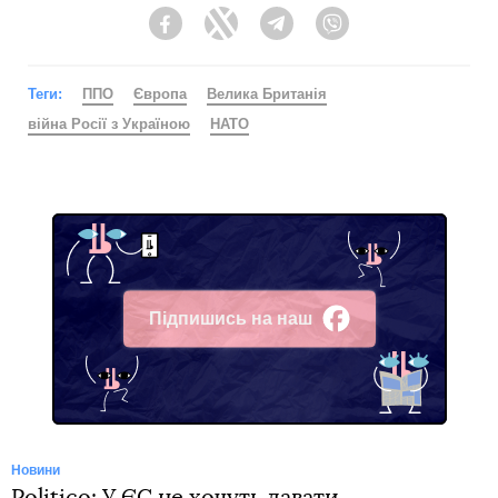
Facebook
Twitter
Telegram
Viber
Теги:
ППО
Європа
Велика Британія
війна Росії з Україною
НАТО
Підпишись на наш
Facebook
Новини