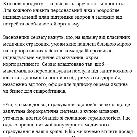
В основі продукту — сервісність, зручність та простота.
Для кожного клієнта персональний лікар розробляє
індивідуальний план підтримки здоровʼя залежно від
потреб та особливостей організму.
Засновники сервісу кажуть, що, на відміну від класичних
медичних страхових, умови яких націлені більшою мірою
на корпоративних клієнтів, команда lilo розвиває
індивідуальне медичне страхування, окрім
корпоративного. Сервіс влаштовано так, щоб
максимально персоналізувати послуги під запит кожного
клієнта і допомогти постійно підтримувати здоровʼя,
незалежно від того, оформляє підписку окрема людина
чи бізнес для співробітників.
«Усі, хто мав досвід страхування здоровʼя, знають, що це
заплутана бюрократична система, з купою зідзвонів,
уточнень, довгих бланків зі складною термінологією. І це
одна з причин низької популярності медичного
страхування в нашій країні. В lilo ми хочемо втілити досвід