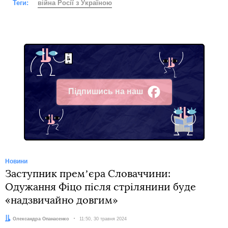
Теги:
війна Росії з Україною
Підпишись на наш
Facebook
Новини
Заступник премʼєра Словаччини:
Одужання Фіцо після стрілянини буде
«надзвичайно довгим»
Автор:
Олександра Опанасенко
Дата:
11:50, 30 травня 2024