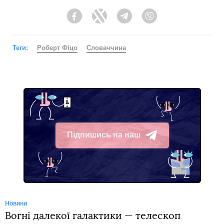
Facebook
Twitter
Telegram
Viber
Теги:
Роберт Фіцо
Словаччина
Підпишись на наш
Telegram
Новини
Вогні далекої галактики — телескоп