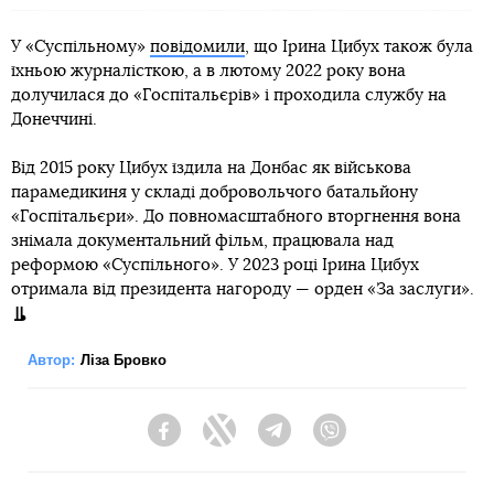
У «Суспільному»
повідомили
, що Ірина Цибух також була
їхньою журналісткою, а в лютому 2022 року вона
долучилася до «Госпітальєрів» і проходила службу на
Донеччині.
Від 2015 року Цибух їздила на Донбас як військова
парамедикиня у складі добровольчого батальйону
«Госпітальєри». До повномасштабного вторгнення вона
знімала документальний фільм, працювала над
реформою «Суспільного». У 2023 році Ірина Цибух
отримала від президента нагороду — орден «За заслуги».
Автор:
Ліза Бровко
Facebook
Twitter
Telegram
Viber