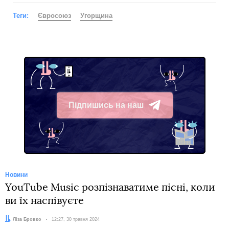
Теги:
Євросоюз
Угорщина
Підпишись на наш
Telegram
Новини
YouTube Music розпізнаватиме пісні, коли
ви їх наспівуєте
Автор:
Ліза Бровко
Дата:
12:27, 30 травня 2024