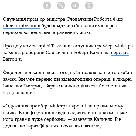
Facebook
Twitter
Telegram
Viber
Одужання премʼєр-міністра Словаччини Роберта Фіцо
після стрілянини
буде «надзвичайно довгим» через
серйозні вогнепальні поранення у живіт.
Про це у коментарі AFP заявив заступник премʼєр-міністра
та міністр оборони Словаччини Роберт Калиняк,
передає
Вarronʼs.
Фіцо досі в лікарні після того, як 15 травня на нього скоїли
замах. Він уже переніс дві кількагодинні операції в лікарні
Банської Бистриці. Зараз медики оцінюють його стан як
«задовільний».
«Одужання премʼєр-міністра нарешті на правильному
шляху. Воно [одужання] буде надзвичайно довгим, адже
його травми дуже серйозні», — зазначив Калиняк. Він
додав, що зараз Фіцо вже почав вживати їжу.