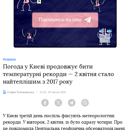
Підпишись на наш
Telegram
Новини
Погода у Києві продовжує бити
температурні рекорди — 2 квітня стало
найтеплішим з 2017 року
Автор:
Софія Телішевська
Дата:
13:31, 03 квітня 2024
Facebook
Twitter
Telegram
Viber
У Києві третій день поспіль фіксують метеорологічні
рекорди. У вівторок, 2 квітня, їх було одразу чотири. Про
це
повідомила
Центральна геофізична обсерваторія імені