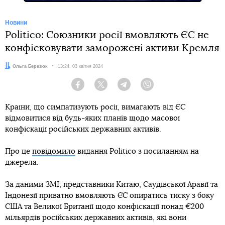
Новини
Politico: Союзники росії вмовляють ЄС не
конфісковувати заморожені активи Кремля
Автор:
Ольга Березюк
Дата:
13:24, 03 квітня 2024
Facebook
Twitter
Telegram
Viber
Країни, що симпатизують росії, вимагають від ЄС
відмовитися від будь-яких планів щодо масової
конфіскації російських державних активів.
Про це
повідомило
видання Politico з посиланням на
джерела.
За даними ЗМІ, представники Китаю, Саудівської Аравії та
Індонезії приватно вмовляють ЄС опиратись тиску з боку
США та Великої Британії щодо конфіскації понад €200
мільярдів російських державних активів, які вони