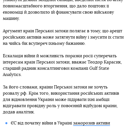
повномасштабного вторгнення, що дало поштовх її
економіці й дозволило їй фінансувати свою військову
машину.
Аргумент країн Перської затоки полягає в тому, що арешт
російських активів може затягнути війну і змусити їх стати
на чийсь бік всупереч їхньому бажанню.
Ескалація війни й можливість поразки росії суперечать
інтересам країн Перської затоки, вважає Теодор Карасик,
старший радник консалтингової компанії Gulf State
Analytics.
За його словами, країни Перської затоки не хочуть
розвалу рф. Крім того, використання російських активів
для відновлення України може підірвати їхні амбіції
відігравати провідну роль у повоєнній відбудові країни,
додав аналітик.
ЄС від початку війни в Україні
заморозив активи