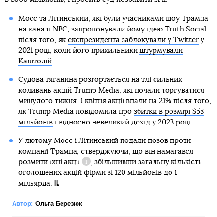
Мосс та Літинський, які були учасниками шоу Трампа
на каналі NBC, запропонували йому ідею Truth Social
після того, як
експрезидента заблокували у Twitter
у
2021 році, коли його прихильники
штурмували
Капітолій
.
Судова тяганина розгортається на тлі сильних
коливань акцій Trump Media, які почали торгуватися
минулого тижня. 1 квітня акції впали на 21% після того,
як Trump Media повідомила про
збитки в розмірі $58
мільйонів
і відносно невеликий дохід у 2023 році.
У лютому Мосс і Літинський подали позов проти
компанії Трампа, стверджуючи, що він намагався
розмити їхні акції
, збільшивши загальну кількість
Довідка
оголошених акцій фірми зі 120 мільйонів до 1
мільярда.
Автор:
Ольга Березюк