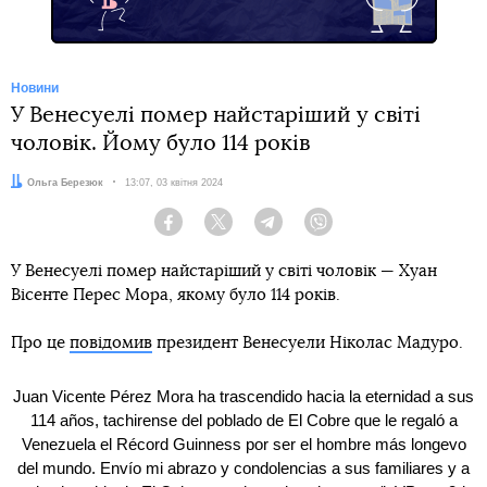
Новини
У Венесуелі помер найстаріший у світі
чоловік. Йому було 114 років
Автор:
Ольга Березюк
Дата:
13:07, 03 квітня 2024
Facebook
Twitter
Telegram
Viber
У Венесуелі помер найстаріший у світі чоловік — Хуан
Вісенте Перес Мора, якому було 114 років.
Про це
повідомив
президент Венесуели Ніколас Мадуро.
Juan Vicente Pérez Mora ha trascendido hacia la eternidad a sus
114 años, tachirense del poblado de El Cobre que le regaló a
Venezuela el Récord Guinness por ser el hombre más longevo
del mundo. Envío mi abrazo y condolencias a sus familiares y a