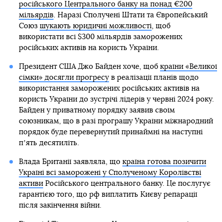
російського Центрального банку на понад €200
мільярдів
. Наразі Сполучені Штати та Європейський
Союз
шукають юридичні можливості
, щоб
використати всі $300 мільярдів заморожених
російських активів на користь України.
Президент США Джо Байден хоче, щоб
країни «Великої
сімки» досягли прогресу
в реалізації планів щодо
використання заморожених російських активів на
користь України до зустрічі лідерів у червні 2024 року.
Байден у приватному порядку заявив своїм
союзникам, що в разі програшу України міжнародний
порядок буде перевернутий принаймні на наступні
пʼять десятиліть.
Влада Британії заявляла, що
країна готова позичити
Україні всі заморожені у Сполученому Королівстві
активи
Російського центрального банку. Це послугує
гарантією того, що рф виплатить Києву репарації
після закінчення війни.