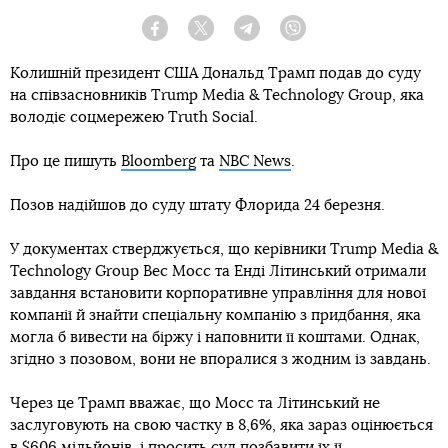
Facebook
Twitter
Telegram
Viber
Колишній президент США Дональд Трамп подав до суду
на співзасновників Trump Media & Technology Group, яка
володіє соцмережею Truth Social.
Про це пишуть
Bloomberg
та
NBC News
.
Позов надійшов до суду штату Флорида 24 березня.
У документах стверджується, що керівники Trump Media &
Technology Group Вес Мосс та Енді Літинський отримали
завдання встановити корпоративне управління для нової
компанії й знайти спеціальну компанію з придбання, яка
могла б вивести на біржу і наповнити її коштами. Однак,
згідно з позовом, вони не впоралися з жодним із завдань.
Через це Трамп вважає, що Мосс та Літинський не
заслуговують на свою частку в 8,6%, яка зараз оцінюється
в $606 мільйонів, і просить суд позбавити їх її.