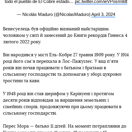
todo el pueblo de El Cobre estado…
pic.twitter.com/ieVPosm8dt
— Nicolás Maduro (@NicolasMaduro)
April 3, 2024
Венесуелець був офіційно визнаний найстарішим
чоловіком у світі й занесений до Книги рекордів Гіннеса 4
лютого 2022 року.
Він народився у місті Ель-Кобре 27 травня 1909 року. У 1914
році його сімʼя переїхала в Лос-Пажуїлес. У віці пʼяти
років він почав працювати з батьком і братами в
сільському господарстві та допомагав у зборі цукрової
тростини та кави.
У 1948 році він став шерифом у Карікуені і протягом
десяти років відповідав за вирішення земельних і
сімейних спорів, продовжуючи при цьому працювати в
сільському господарстві.
Перес Мора — батько 11 дітей. На момент потрапляння до