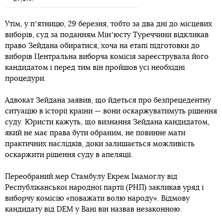
Утім, у пʼятницю, 29 березня, тобто за два дні до місцевих
виборів, суд за поданням Мінʼюсту Туреччини відкликав
право Зейдана обиратися, хоча на етапі підготовки до
виборів Центральна виборча комісія зареєструвала його
кандидатом і перед тим він пройшов усі необхідні
процедури.
Адвокат Зейдана заявив, що йдеться про безпрецедентну
ситуацію в історії країни — вони оскаржуватимуть рішення
суду. Юристи кажуть, що визнання Зейдана кандидатом,
який не має права бути обраним, не повинне мати
практичних наслідків, доки залишається можливість
оскаржити рішення суду в апеляції.
Переобраний мер Стамбулу Екрем Імамоглу від
Республіканської народної партії (РНП) закликав уряд і
виборчу комісію «поважати волю народу». Відмову
кандидату від DEM у Вані він назвав незаконною.