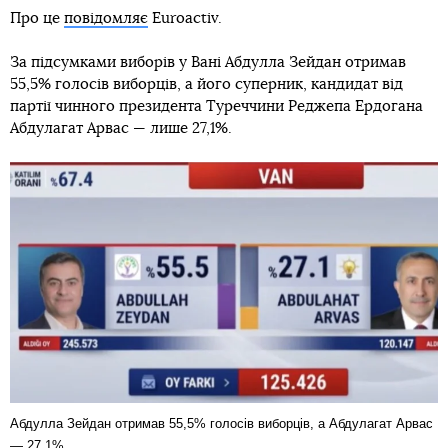
Про це
повідомляє
Euroactiv.
За підсумками виборів у Вані Абдулла Зейдан отримав
55,5% голосів виборців, а його суперник, кандидат від
партії чинного президента Туреччини Реджепа Ердогана
Абдулагат Арвас — лише 27,1%.
Абдулла Зейдан отримав 55,5% голосів виборців, а Абдулагат Арвас
— 27,1%.