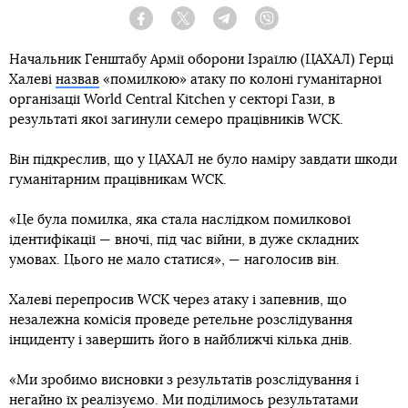
Facebook
Twitter
Telegram
Viber
Начальник Генштабу Армії оборони Ізраїлю (ЦАХАЛ) Герці
Халеві
назвав
«помилкою» атаку по колоні гуманітарної
організації World Central Kitchen у секторі Гази, в
результаті якої загинули семеро працівників WCK.
Він підкреслив, що у ЦАХАЛ не було наміру завдати шкоди
гуманітарним працівникам WCK.
«Це була помилка, яка стала наслідком помилкової
ідентифікації — вночі, під час війни, в дуже складних
умовах. Цього не мало статися», — наголосив він.
Халеві перепросив WCK через атаку і запевнив, що
незалежна комісія проведе ретельне розслідування
інциденту і завершить його в найближчі кілька днів.
«Ми зробимо висновки з результатів розслідування і
негайно їх реалізуємо. Ми поділимось результатами