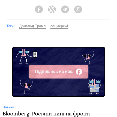
Facebook
Twitter
Telegram
Viber
Теги:
Дональд Трамп
соцмережі
Підпишись на наш
Facebook
Новини
Bloomberg: Росіяни нині на фронті