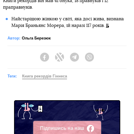
Книги рекордів він мав 41 онука, 18 правнуків і 12
праправнуків.
Найстарішою жінкою у світі, яка досі жива, визнана
Марія Браньянс Морера, їй наразі 117 років.
Автор:
Ольга Березюк
Facebook
Twitter
Telegram
Viber
Теги:
Книга рекордів Гіннеса
Підпишись на наш
Facebook