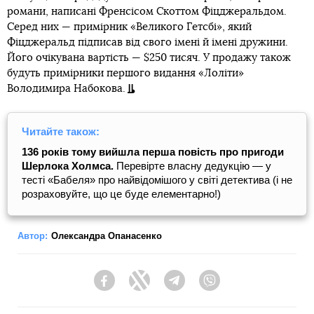
романи, написані Френсісом Скоттом Фіцджеральдом.
Серед них — примірник «Великого Гетсбі», який
Фіцджеральд підписав від свого імені й імені дружини.
Його очікувана вартість — $250 тисяч. У продажу також
будуть примірники першого видання «Лоліти»
Володимира Набокова.
Читайте також:
136 років тому вийшла перша повість про пригоди
Шерлока Холмса.
Перевірте власну дедукцію — у
тесті «Бабеля» про найвідомішого у світі детектива (і не
розраховуйте, що це буде елементарно!)
Автор:
Олександра Опанасенко
Facebook
Twitter
Telegram
Viber