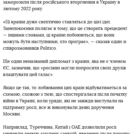
заморозили після російського вторгнення в Україну в
лютому 2022 року.
«Ці країни дуже скептично ставляться до цієї ідеї.
Занепокоєння полягає в тому, що це створить прецедент
— іншими словами, ці країни побоюються, що вони
можуть бути наступними, хто програє», — сказав один зі
співрозмовників Politico.
Ще один неназваний дипломат з країни, яка не є членом
ЄС, зазначив, що «росіяни могли попросити своїх друзів
влаштувати цей галас».
Якщо це так, то лобіювання цих країн відбуватиметься за
схемою, схожою з тією, що спостерігалася після початку
війни в Україні, коли уряди, які не завжди виступали на
підтримку росії, все ж виконували деякі доручення
Москви.
Наприклад, Туреччина, Китай і ОАЕ дозволили росії
уникнути деяких західних санкцій, введених після початку