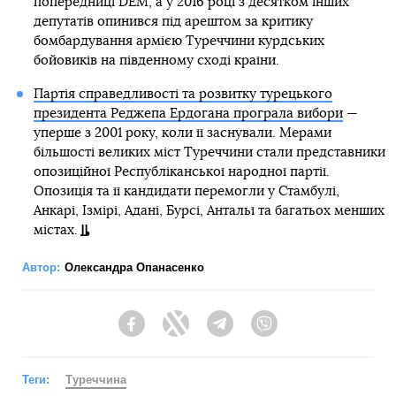
попередниці DEM, а у 2016 році з десятком інших
депутатів опинився під арештом за критику
бомбардування армією Туреччини курдських
бойовиків на південному сході країни.
Партія справедливості та розвитку турецького
президента Реджепа Ердогана програла вибори
—
уперше з 2001 року, коли її заснували. Мерами
більшості великих міст Туреччини стали представники
опозиційної Республіканської народної партії.
Опозиція та її кандидати перемогли у Стамбулі,
Анкарі, Ізмірі, Адані, Бурсі, Антальї та багатьох менших
містах.
Автор:
Олександра Опанасенко
Facebook
Twitter
Telegram
Viber
Теги:
Туреччина