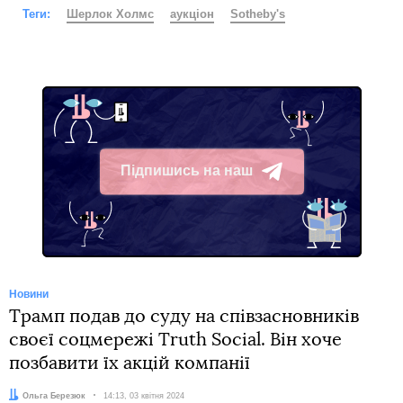
Теги:
Шерлок Холмс
аукціон
Sotheby's
Підпишись на наш
Telegram
Новини
Трамп подав до суду на співзасновників
своєї соцмережі Truth Social. Він хоче
позбавити їх акцій компанії
Автор:
Ольга Березюк
Дата:
14:13, 03 квітня 2024