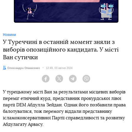
Новини
У Туреччині в останній момент зняли з
виборів опозиційного кандидата. У місті
Ван сутички
Автор:
Олександра Опанасенко
Дата:
12:49, 03 квітня 2024
Facebook
Twitter
Telegram
Viber
У турецькому місті Ван за результатами місцевих виборів
переміг етнічний курд, представник прокурдської лівої
партії DEM Абдулла Зейдан. Однак його позбавили права
балотуватися, тож перемогу віддали представнику
ісламоконсервативної Партії справедливості та розвитку
Абдулагату Арвасу.