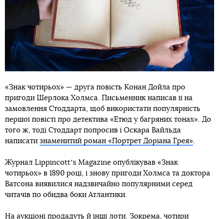
«Знак чотирьох» — друга повість Конан Дойла про
пригоди Шерлока Холмса. Письменник написав її на
замовлення Стоддарта, щоб використати популярність
першої повісті про детектива «Етюд у багряних тонах». До
того ж, тоді Стоддарт попросив і Оскара Вайльда
написати
знаменитий роман «Портрет Доріана Грея»
.
Журнал Lippincottʼs Magazine опублікував «Знак
чотирьох» в 1890 році, і знову пригоди Холмса та доктора
Ватсона виявилися надзвичайно популярними серед
читачів по обидва боки Атлантики.
На аукціоні продадуть й інші лоти. Зокрема, чотири