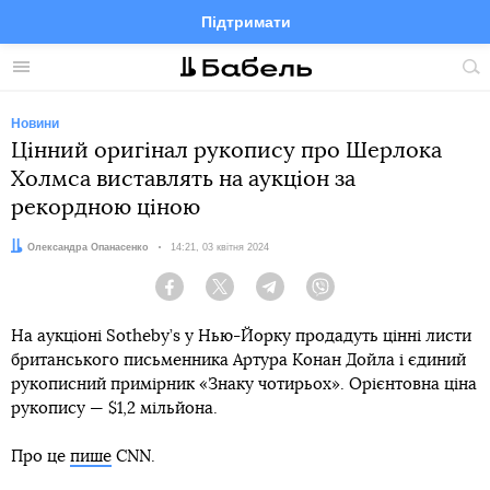
Підтримати
Facebook
Telegram
Twitter
Instagram
Меню
По
по
сай
Новини
Цінний оригінал рукопису про Шерлока
Холмса виставлять на аукціон за
рекордною ціною
Автор:
Олександра Опанасенко
Дата:
14:21, 03 квітня 2024
Facebook
Twitter
Telegram
Viber
На аукціоні Sotheby’s у Нью-Йорку продадуть цінні листи
британського письменника Артура Конан Дойла і єдиний
рукописний примірник «Знаку чотирьох». Орієнтовна ціна
рукопису — $1,2 мільйона.
Про це
пише
CNN.