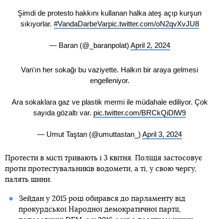
Şimdi de protesto hakkını kullanan halka ateş açıp kurşun
sıkıyorlar.
#VandaDarbeVar
pic.twitter.com/oN2qvXvJU8
— Baran (@_baranpolat)
April 2, 2024
Van'ın her sokağı bu vaziyette. Halkın bir araya gelmesi
engelleniyor.
Ara sokaklara gaz ve plastik mermi ile müdahale ediliyor. Çok
sayıda gözaltı var.
pic.twitter.com/BRCkQiDlW9
— Umut Taştan (@umuttastan_)
April 3, 2024
Протести в місті тривають і 3 квітня. Поліція застосовує
проти протестувальників водомети, а ті, у свою чергу,
палять шини.
Зейдан у 2015 році обирався до парламенту від
прокурдської Народної демократичної партії,