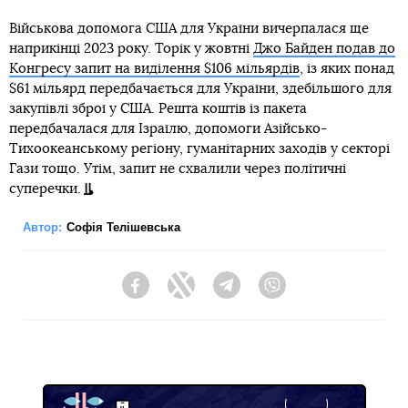
Військова допомога США для України вичерпалася ще
наприкінці 2023 року. Торік у жовтні
Джо Байден подав до
Конгресу запит на виділення $106 мільярдів
, із яких понад
$61 мільярд передбачається для України, здебільшого для
закупівлі зброї у США. Решта коштів із пакета
передбачалася для Ізраїлю, допомоги Азійсько-
Тихоокеанському регіону, гуманітарних заходів у секторі
Гази тощо. Утім, запит не схвалили через політичні
суперечки.
Автор:
Софія Телішевська
Facebook
Twitter
Telegram
Viber