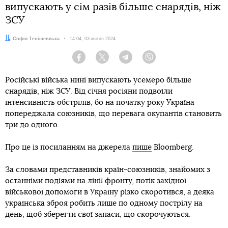
випускають у сім разів більше снарядів, ніж
ЗСУ
Автор:
Софія Телішевська
Дата:
14:04, 03 квітня 2024
Facebook
Twitter
Telegram
Viber
Російські війська нині випускають усемеро більше
снарядів, ніж ЗСУ. Від січня росіяни подвоїли
інтенсивність обстрілів, бо на початку року Україна
попереджала союзників, що перевага окупантів становить
три до одного.
Про це із посиланням на джерела
пише
Bloomberg.
За словами представників країн-союзників, знайомих з
останніми подіями на лінії фронту, потік західної
військової допомоги в Україну різко скоротився, а деяка
українська зброя робить лише по одному пострілу на
день, щоб зберегти свої запаси, що скорочуються.