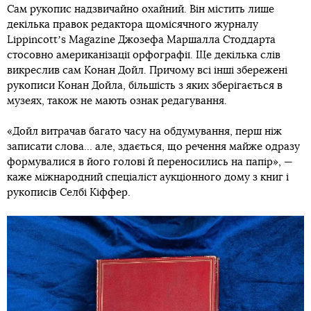
Сам рукопис надзвичайно охайний. Він містить лише
декілька правок редактора щомісячного журналу
Lippincottʼs Magazine Джозефа Маршалла Стоддарта
стосовно американізації орфографії. Ще декілька слів
викреслив сам Конан Дойл. Причому всі інші збережені
рукописи Конан Дойла, більшість з яких зберігається в
музеях, також не мають ознак редагування.
«Дойл витрачав багато часу на обдумування, перш ніж
записати слова… але, здається, що речення майже одразу
формувалися в його голові й переносились на папір», —
каже міжнародний спеціаліст аукціонного дому з книг і
рукописів Селбі Кіффер.