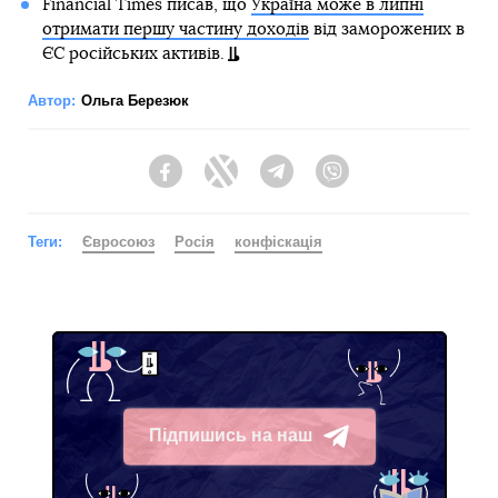
Financial Times писав, що
Україна може в липні
отримати першу частину доходів
від заморожених в
ЄС російських активів.
Автор:
Ольга Березюк
Facebook
Twitter
Telegram
Viber
Теги:
Євросоюз
Росія
конфіскація
Підпишись на наш
Telegram