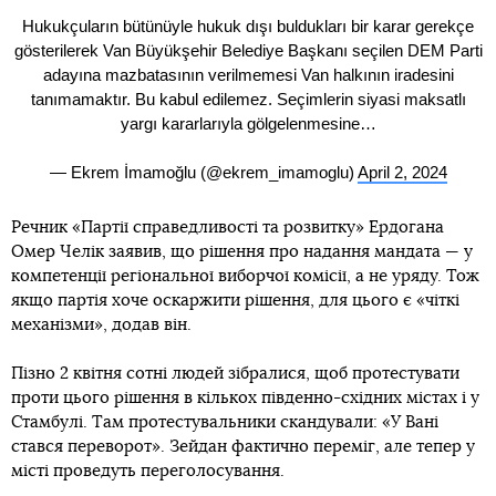
Hukukçuların bütünüyle hukuk dışı buldukları bir karar gerekçe
gösterilerek Van Büyükşehir Belediye Başkanı seçilen DEM Parti
adayına mazbatasının verilmemesi Van halkının iradesini
tanımamaktır. Bu kabul edilemez. Seçimlerin siyasi maksatlı
yargı kararlarıyla gölgelenmesine…
— Ekrem İmamoğlu (@ekrem_imamoglu)
April 2, 2024
Речник «Партії справедливості та розвитку» Ердогана
Омер Челік заявив, що рішення про надання мандата — у
компетенції регіональної виборчої комісії, а не уряду. Тож
якщо партія хоче оскаржити рішення, для цього є «чіткі
механізми», додав він.
Пізно 2 квітня сотні людей зібралися, щоб протестувати
проти цього рішення в кількох південно-східних містах і у
Стамбулі. Там протестувальники скандували: «У Вані
стався переворот». Зейдан фактично переміг, але тепер у
місті проведуть переголосування.