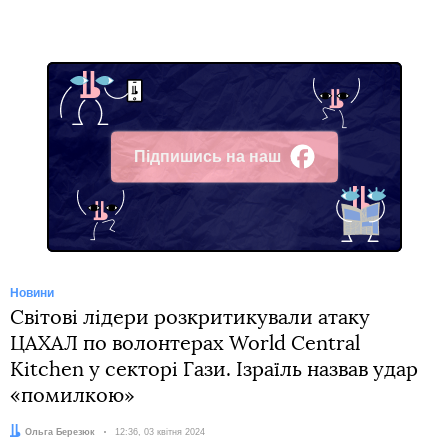
Підпишись на наш
Facebook
Новини
Світові лідери розкритикували атаку
ЦАХАЛ по волонтерах World Central
Kitchen у секторі Гази. Ізраїль назвав удар
«помилкою»
Автор:
Ольга Березюк
Дата:
12:36, 03 квітня 2024