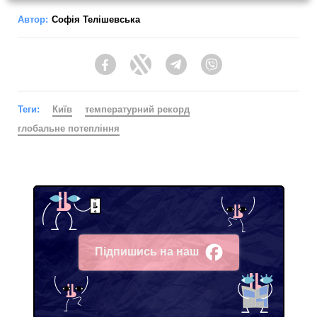
Автор:
Софія Телішевська
Facebook
Twitter
Telegram
Viber
Теги:
Київ
температурний рекорд
глобальне потепління
Підпишись на наш
Facebook