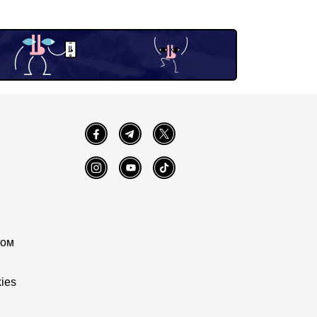
Facebook
Telegram
Twitter
Instagram
YouTube
TikTok
том
ies