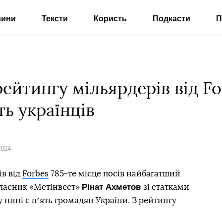
вини
Тексти
Користь
Подкасти
П
ейтингу мільярдерів від Fo
ь українців
2024
ів від
Forbes
785-те місце посів найбагатший
Рінат Ахметов
власник «Метінвест»
зі статками
у нині є пʼять громадян України. З рейтингу