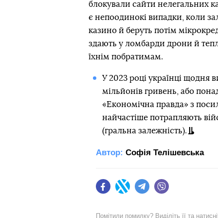
блокували сайти нелегальних к
є непоодинокі випадки, коли зал
казино й беруть потім мікрокре
здають у ломбарди дрони й тепло
їхнім побратимам.
У 2023 році українці щодня
мільйонів гривень, або понад
«Економічна правда» з посил
найчастіше потрапляють війс
(гральна залежність).
Автор:
Софія Телішевська
Facebook
Twitter
Telegram
Viber
Помітили помилку? Виділіть її та натисн