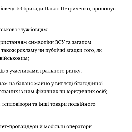
жбовець 59 бригади Павло Петриченко, пропонує
йськовослужбовцям;
користанням символіки ЗСУ та загалом
 також рекламу чи публічні згадки того, як
військовим;
ів з учасниками грального ринку;
ам на баланс майно у вигляді благодійної
ʼязаних із ним фізичних чи юридичних осіб;
тепловізори та інші товари подвійного
рнет-провайдери й мобільні оператори