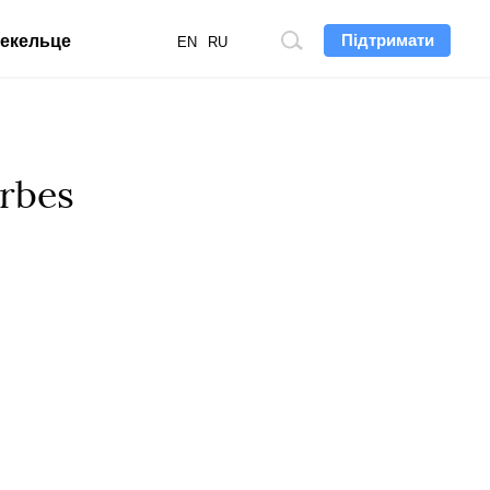
Підтримати
екельце
Пошук
EN
RU
по
сайту
rbes