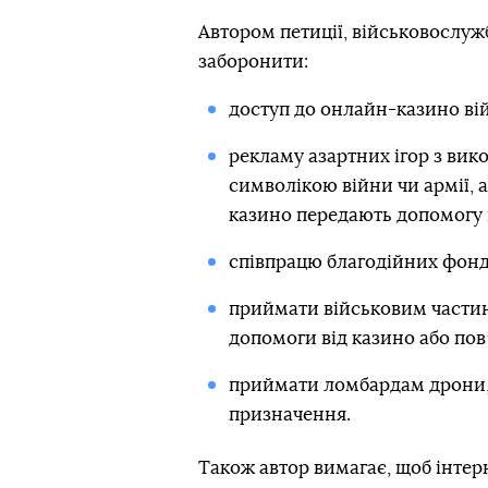
Автором петиції, військовослу
заборонити:
доступ до онлайн-казино ві
рекламу азартних ігор з ви
символікою війни чи армії, а
казино передають допомогу 
співпрацю благодійних фонд
приймати військовим частин
допомоги від казино або пов
приймати ломбардам дрони, 
призначення.
Також автор вимагає, щоб інте