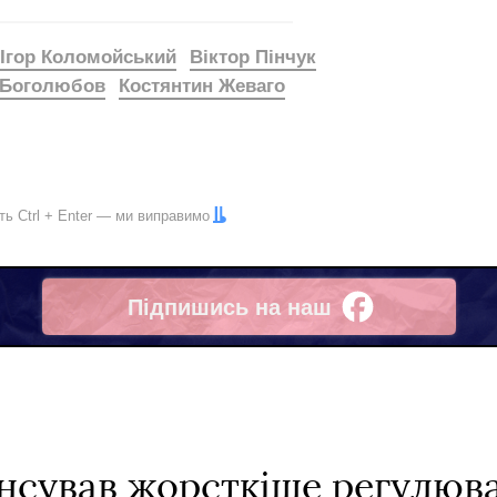
Ігор Коломойський
Віктор Пінчук
 Боголюбов
Костянтин Жеваго
іть
Ctrl
+
Enter
— ми виправимо
Підпишись на наш
Facebook
нсував жорсткіше регулюва