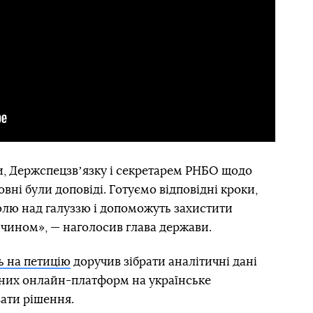
и, Держспецзвʼязку і секретарем РНБО щодо
овні були доповіді. Готуємо відповідні кроки,
олю над галуззю і допоможуть захистити
 чином», — наголосив глава держави.
ь на петицію
доручив зібрати аналітичні дані
них онлайн-платформ на українське
вати рішення.