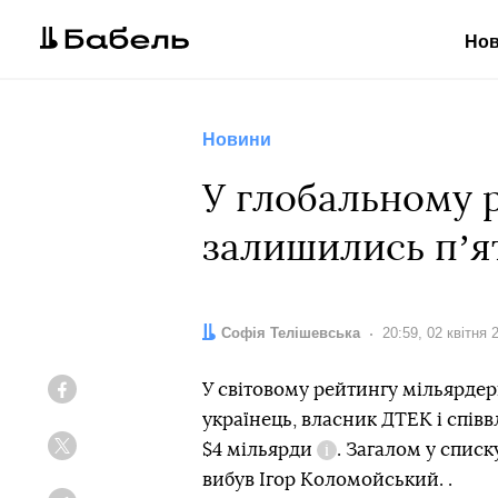
Но
Новини
У глобальному р
залишились пʼят
Автор:
Софія Телішевська
Дата:
20:59, 02 квітня 
У світовому рейтингу мільярдер
Facebook
українець, власник ДТЕК і спів
$4 мільярди
. Загалом у списк
Twitter
Довідка
вибув Ігор Коломойський. .