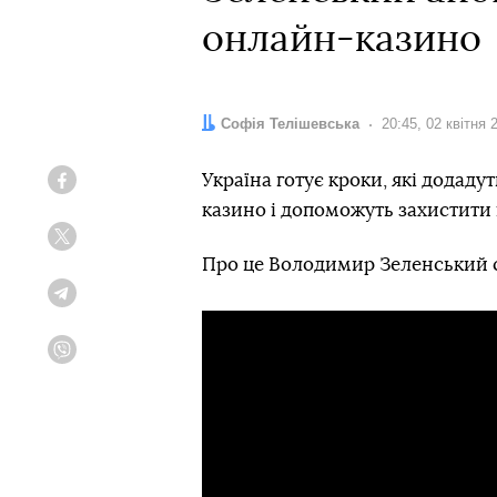
онлайн-казино
Автор:
Софія Телішевська
Дата:
20:45, 02 квітня 
Україна готує кроки, які додад
Facebook
казино і допоможуть захистити 
Twitter
Про це Володимир Зеленський с
Telegram
Viber