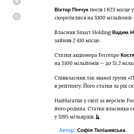
Telegram
Віктор Пінчук
посів 1 623 місце 
скоротилися на $100 мільйонів —
Viber
Вадим Н
Власник Smart Holding
зайняв 2 410 місце.
Кост
Статки акціонера Ferrexpo
на $100 мільйонів — до $1,2 міль
Співвласник так званої групи «
в рейтингу. Його статки за рік 
Найбагатші у світі за версією 
його родина. Статки власника с
у $195 мільярдів.
Автор:
Софія Телішевська