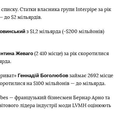
у списку. Cтатки власника групи Interpipe за рік
 до $2 мільярдів.
овинський
з $1,2 мільярда (-$200 мільйонів)
янтина Жеваго
(2 410 місце) за рік скоротилися
ярда.
Геннадій Боголюбов
Приват»
займає 2692 місце
скоротилися на $100 мільйонів — до мільярда.
Forbes — французький бізнесмен Бернар Арно та
вітового лідера індустрії моди LVMH оцінюють