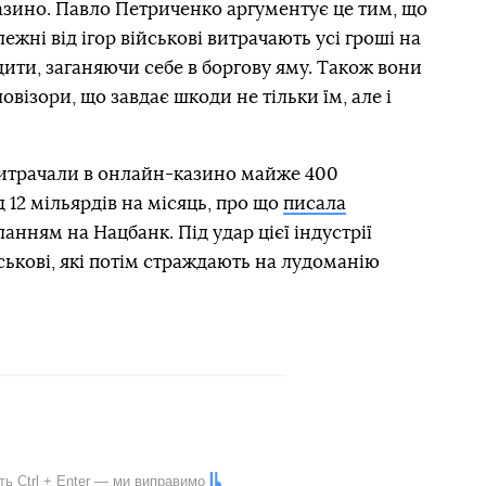
азино. Павло Петриченко аргументує це тим, що
ежні від ігор військові витрачають усі гроші на
дити, заганяючи себе в боргову яму. Також вони
візори, що завдає шкоди не тільки їм, але і
 витрачали в онлайн-казино майже 400
 12 мільярдів на місяць, про що
писала
анням на Нацбанк. Під удар цієї індустрії
ькові, які потім страждають на лудоманію
іть
Ctrl
+
Enter
— ми виправимо