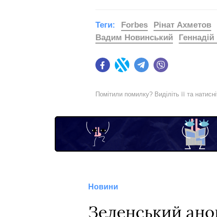
Теги:
Forbes
Рінат Ахметов
Вадим Новинський
Геннадій
Facebook
Twitter
Telegram
Viber
Помітили помилку? Виділіть її та натисн
Новини
Зеленський ано