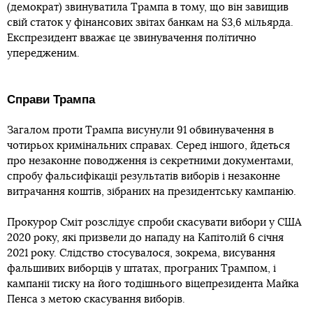
(демократ) звинуватила Трампа в тому, що він завищив
свій статок у фінансових звітах банкам на $3,6 мільярда.
Експрезидент вважає це звинувачення політично
упередженим.
Справи Трампа
Загалом проти Трампа висунули 91 обвинувачення в
чотирьох кримінальних справах. Серед іншого, йдеться
про незаконне поводження із секретними документами,
спробу фальсифікації результатів виборів і незаконне
витрачання коштів, зібраних на президентську кампанію.
Прокурор Сміт розслідує спроби скасувати вибори у США
2020 року, які призвели до нападу на Капітолій 6 січня
2021 року. Слідство стосувалося, зокрема, висування
фальшивих виборців у штатах, програних Трампом, і
кампанії тиску на його тодішнього віцепрезидента Майка
Пенса з метою скасування виборів.