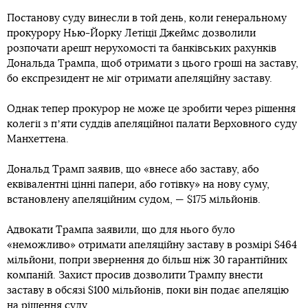
Постанову суду винесли в той день, коли генеральному
прокурору Нью-Йорку Летіції Джеймс дозволили
розпочати арешт нерухомості та банківських рахунків
Дональда Трампа, щоб отримати з цього гроші на заставу,
бо експрезидент не міг отримати апеляційну заставу.
Однак тепер прокурор не може це зробити через рішення
колегії з пʼяти суддів апеляційної палати Верховного суду
Манхеттена.
Дональд Трамп заявив, що «внесе або заставу, або
еквівалентні цінні папери, або готівку» на нову суму,
встановлену апеляційним судом, — $175 мільйонів.
Адвокати Трампа заявили, що для нього було
«неможливо» отримати апеляційну заставу в розмірі $464
мільйони, попри звернення до більш ніж 30 гарантійних
компаній. Захист просив дозволити Трампу внести
заставу в обсязі $100 мільйонів, поки він подає апеляцію
на рішення суду.