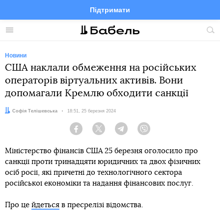
Підтримати
Facebook
Telegram
Twitter
Instagram
Меню
По
по
сай
Новини
США наклали обмеження на російських
операторів віртуальних активів. Вони
допомагали Кремлю обходити санкції
Автор:
Софія Телішевська
Дата:
18:51, 25 березня 2024
Facebook
Twitter
Telegram
Viber
Міністерство фінансів США 25 березня оголосило про
санкції проти тринадцяти юридичних та двох фізичних
осіб росії, які причетні до технологічного сектора
російської економіки та надання фінансових послуг.
Про це
йдеться
в пресрелізі відомства.