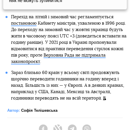
ніяк не можуть зупинитися
Перехід на літній і зимовий час регламентується
постановою
Кабінету міністрів, ухваленою в 1996 році.
До переходу на зимовий час у жовтні українці будуть
жити в часовому поясі UTC +3 (доведеться вставати на
годину раніше). У 2021 році в Україні пропонували
відмовитися від практики переведення стрілок кожні
пів року, проте
Верховна Рада не підтримала
законопроєкт
.
Зараз близько 60 країн у всьому світі продовжують
щорічно переводити годинники на годину вперед і
назад. Більшість із них — у Європі. А в деяких країнах,
наприклад у США, Канаді, Мексиці та Австралії,
годинники переводять не на всій території.
Автор:
Софія Телішевська