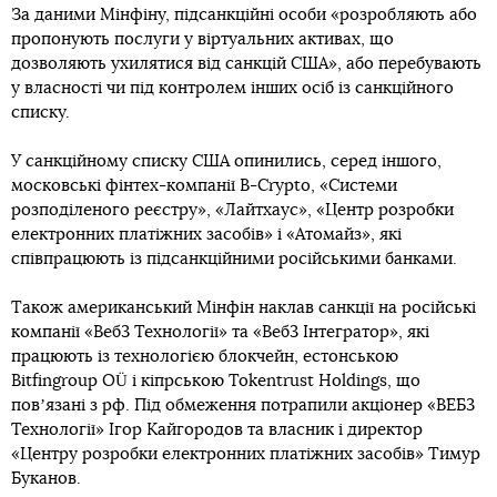
За даними Мінфіну, підсанкційні особи «розробляють або
пропонують послуги у віртуальних активах, що
дозволяють ухилятися від санкцій США», або перебувають
у власності чи під контролем інших осіб із санкційного
списку.
У санкційному списку США опинились, серед іншого,
московські фінтех-компанії B-Crypto, «Системи
розподіленого реєстру», «Лайтхаус», «Центр розробки
електронних платіжних засобів» і «Атомайз», які
співпрацюють із підсанкційними російськими банками.
Також американський Мінфін наклав санкції на російські
компанії «Веб3 Технології» та «Веб3 Інтегратор», які
працюють із технологією блокчейн, естонською
Bitfingroup OÜ і кіпрською Tokentrust Holdings, що
повʼязані з рф. Під обмеження потрапили акціонер «ВЕБ3
Технології» Ігор Кайгородов та власник і директор
«Центру розробки електронних платіжних засобів» Тимур
Буканов.