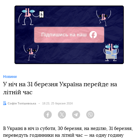
Підпишись на наш
Facebook
Новини
У ніч на 31 березня Україна перейде на
літній час
Автор:
Софія Телішевська
Дата:
18:23, 25 березня 2024
Facebook
Twitter
Telegram
Viber
В Україні в ніч із суботи, 30 березня, на неділю, 31 березня,
переведуть годинники на літній час — на одну годину