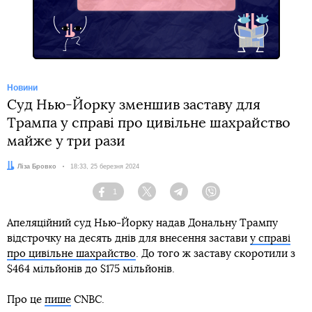
Telegram
Новини
Суд Нью-Йорку зменшив заставу для
Трампа у справі про цивільне шахрайство
майже у три рази
Автор:
Ліза Бровко
Дата:
18:33, 25 березня 2024
1
Facebook
Twitter
Telegram
Viber
Апеляційний суд Нью-Йорку надав Дональну Трампу
відстрочку на десять днів для внесення застави
у справі
про цивільне шахрайство
. До того ж заставу скоротили з
$464 мільйонів до $175 мільйонів.
Про це
пише
CNBC.