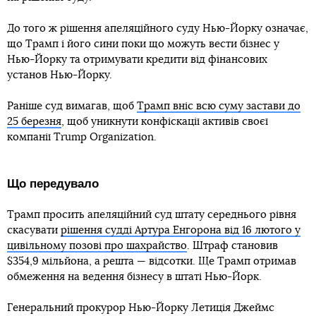
До того ж рішення апеляційного суду Нью-Йорку означає,
що Трамп і його сини поки що можуть вести бізнес у
Нью-Йорку та отримувати кредити від фінансових
установ Нью-Йорку.
Раніше суд вимагав, щоб
Трамп вніс всю суму застави до
25 березня
, щоб уникнути конфіскації активів своєї
компанії Trump Organization.
Що передувало
Трамп просить апеляційний суд штату середнього рівня
скасувати
рішення судді Артура Енгорона від 16 лютого у
цивільному позові про шахрайство
. Штраф становив
$354,9 мільйона, а решта — відсотки. Ще Трамп отримав
обмеження на ведення бізнесу в штаті Нью-Йорк.
Генеральний прокурор Нью-Йорку Летиція Джеймс