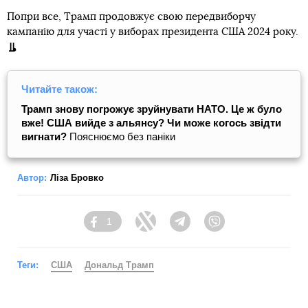
Попри все, Трамп продовжує свою передвиборчу
кампанію для участі у виборах президента США 2024 року.
Читайте також:
Трамп знову погрожує зруйнувати НАТО. Це ж було
вже! США вийде з альянсу? Чи може когось звідти
вигнати?
Пояснюємо без паніки
Автор:
Ліза Бровко
1
Facebook
Twitter
Telegram
Viber
Теги:
США
Дональд Трамп