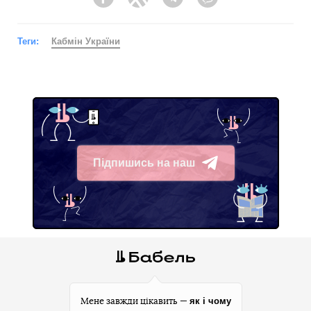
Facebook
Twitter
Telegram
Viber
Теги:
Кабмін України
Підпишись на наш
Telegram
як і чому
Мене завжди цікавить —