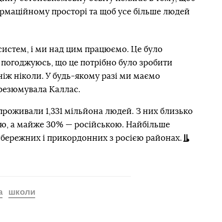
ормаційному просторі та щоб усе більше людей
 систем, і ми над цим працюємо. Це було
 погоджуюсь, що це потрібно було зробити
ніж ніколи. У будь-якому разі ми маємо
 резюмувала Каллас.
 проживали 1,331 мільйона людей. З них близько
ю, а майже 30% — російською. Найбільше
бережних і прикордонних з росією районах.
а
школи