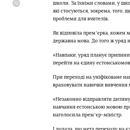
школи. За їхніми словами, у шк
Viber
які стосуються, зокрема, того,
проблеми для вчителів.
Як відповіла премʼєрка, кожен 
державна мова. До того ж уряд 
«Навпаки, уряд планує припини
перейти на єдину естонськомовн
При переході на уніфіковане на
враховувати навички вивчення
«Незаконно відправляти дитину,
навчання естонською мовою приз
наголосила премʼєр-міністр.
І додала, що мета переходу на є