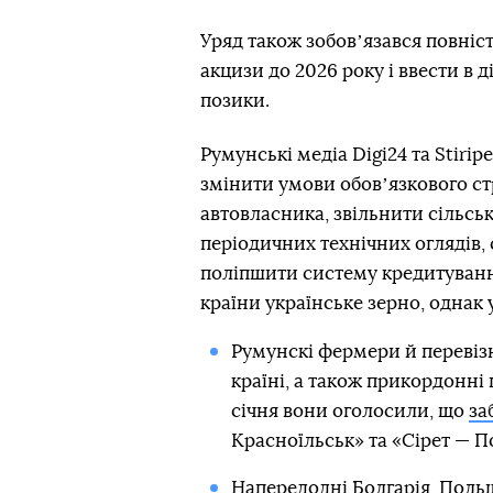
Уряд також зобовʼязався повніс
акцизи до 2026 року і ввести в 
позики.
Румунські медіа Digi24 та Stirip
змінити умови обовʼязкового ст
автовласника, звільнити сільськ
періодичних технічних оглядів,
поліпшити систему кредитуванн
країни українське зерно, однак у
Румунскі фермери й перевіз
країні, а також прикордонні
січня вони оголосили, що
за
Красноїльськ» та «Сірет — П
Напередодні Болгарія, Польщ