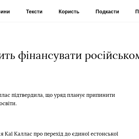
вини
Тексти
Користь
Подкасти
П
ить фінансувати російсько
ллас підтвердила, що уряд планує припинити
освіти.
 Каї Каллас про перехід до єдиної естонської