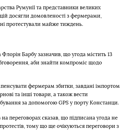
арства Румунії та представники великих
ацій досягли домовленості з фермерами,
нні протестували майже тиждень.
 Флорін Барбу зазначив, що угода містить 13
бговорення, аби знайти компроміс щодо
пенсувати фермерам збитки, завдані імпортом
рнові та інші товари, а також вести
бування за допомогою GPS у порту Констанци.
 на переговорах сказав, що підписана угода не
ротестів, тому що ще очікуються переговори з