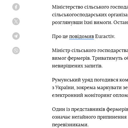
Міністерство сільського господ
Facebook
сільськогосподарських організ
розглянувши їхні вимоги. Оста
Twitter
Про це
повідомив
Euractiv.
Telegram
Міністр сільського господарства
Viber
вимог фермерів. Триватимуть о
невирішених запитів.
Румунський уряд погодився ком
з України, зокрема маркувати зе
електронний моніторинг оплом
Один із представників фермерів
означає негайного припинення п
перевізниками.