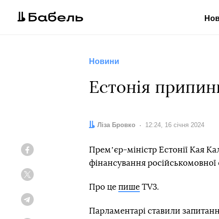
Но
Новини
Естонія припин
Автор:
Ліза Бровко
Дата:
12:24, 16 січня 2024
Премʼєр-міністр Естонії Кая Ка
Facebook
фінансування російськомовної 
Twitter
Про це
пише
TV3.
Telegram
Парламентарі ставили запитання