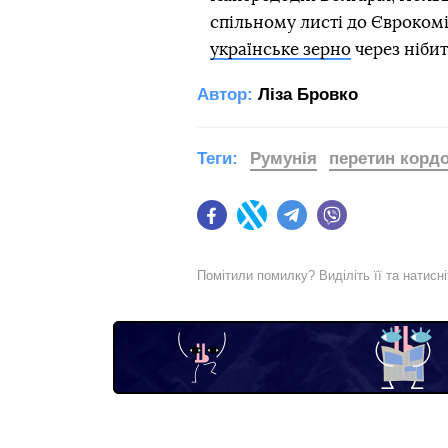
спільному листі до Євроком
українське зерно
через ніби
Автор:
Ліза Бровко
Теги:
Румунія
перетин корд
Facebook
Twitter
Telegram
Viber
Помітили помилку? Виділіть її та натисн