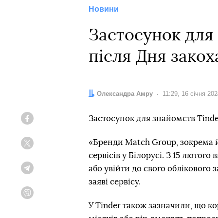
Новини
Застосунок для 
після Дня зако
Автор:
Олександра Амру
Дата:
11:29, 16 січня 202
Застосунок для знайомств Tind
Facebook
«Бренди Match Group, зокрема й
Twitter
сервісів у Білорусі. З 15 лютог
або увійти до свого облікового з
Telegram
заяві сервісу.
Viber
У Tinder також зазначили, що ко