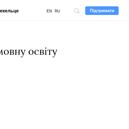
Підтримати
екельце
Пошук
EN
RU
по
сайту
мовну освіту