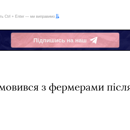
іть
Ctrl
+
Enter
— ми виправимо
Підпишись на наш
Telegram
омовився з фермерами післ