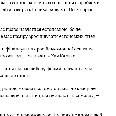
олах з естонською мовою навчання є проблеми,
 що діти говорять іншими мовами. Це створює
має право навчатися естонською, бо це
не має наміру зросійщувати естонських дітей.
ти фінансування російськомовної освіти та
у освіту», — зазначила Кая Каллас.
вчання під час вибору форми навчання слід
 мови дитиною.
 рідною мовою якої є естонська, до класу, де
начене для дітей, які не знають цієї мови», —
дину естонськомовну освіту полягає в тому, щоб