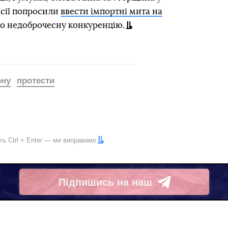
ісії попросили
ввести імпортні мита на
то недоброчесну конкуренцію.
ону
протести
іть
Ctrl
+
Enter
— ми виправимо
Підпишись на наш
Telegram