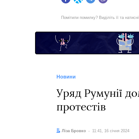
Facebook
Twitter
Telegram
Viber
Помітили помилку? Виділіть її та натисн
Новини
Уряд Румунії д
протестів
Автор:
Ліза Бровко
Дата:
11:41, 16 січня 2024