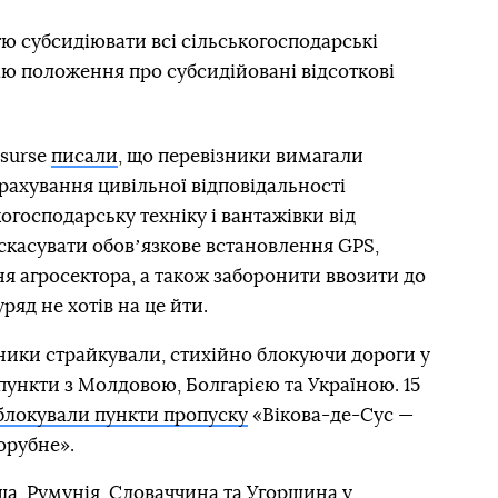
тю субсидіювати всі сільськогосподарські
дію положення про субсидійовані відсоткові
esurse
писали
, що перевізники вимагали
рахування цивільної відповідальності
огосподарську техніку і вантажівки від
 скасувати обовʼязкове встановлення GPS,
я агросектора, а також заборонити ввозити до
ряд не хотів на це йти.
ники страйкували, стихійно блокуючи дороги у
 пункти з Молдовою, Болгарією та Україною. 15
блокували пункти пропуску
«Вікова-де-Сус —
орубне».
а, Румунія, Словаччина та Угорщина у