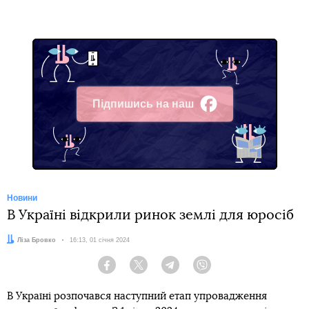
Підпишись на наш
Facebook
Новини
В Україні відкрили ринок землі для юросіб
Автор:
Ліза Бровко
Дата:
16:13, 01 січня 2024
Facebook
Twitter
Telegram
Viber
В Україні розпочався наступний етап упровадження