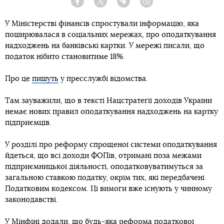
Facebook
Twitter
Telegram
Viber
У Міністерстві фінансів спростували інформацію, яка
поширювалася в соціальних мережах, про оподаткування
надходжень на банківські картки. У мережі писали, що
податок нібито становитиме 18%.
Про це
пишуть
у пресслужбі відомства.
Там зауважили, що в тексті Нацстратегії доходів України
немає нових правил оподаткування надходжень на картку
підприємців.
У розділі про реформу спрощеної системи оподаткування
йдеться, що всі доходи ФОПів, отримані поза межами
підприємницької діяльності, оподатковуватимуться за
загальною ставкою податку, окрім тих, які передбачені
Податковим кодексом. Ці вимоги вже існують у чинному
законодавстві.
У Мінфіні додали, що будь-яка реформа податкової