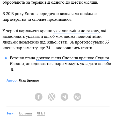
обробляють за термін від одного до шести місяців.
З 2013 року Естонія юридично визнавала цивільне
партнерство та спільне проживання.
У червні парламент країни
ухвалив зміни до закону
, які
дозволяють укладати шлюб між двома повнолітніми
людьми незалежно від їхньої статі. За проголосували 55
членів парламенту, ще 34 — висловились проти.
Естонія стала
другою після Словенії країною Східної
Європи
, де одностатеві пари можуть укладати шлюби.
Автор:
Ліза Бровко
Facebook
Twitter
Telegram
Viber
Теги:
Естонія
ЛГБТ