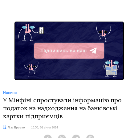
Підпишись на наш
Telegram
Новини
У Мінфіні спростували інформацію про
податок на надходження на банківські
картки підприємців
Автор:
Ліза Бровко
Дата:
16:56, 01 січня 2024