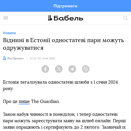
Підтримати
Facebook
Telegram
Twitter
Instagram
Меню
По
по
сай
Новини
Віднині в Естонії одностатеві пари можуть
одружуватися
Автор:
Ліза Бровко
Дата:
17:13, 01 січня 2024
Facebook
Twitter
Telegram
Viber
Естонія легалізувала одностатеві шлюби з 1 січня 2024
року.
Про це
пише
The Guardian.
Закон набув чинності в понеділок, і тепер одностатеві
пари можуть зареєструвати заяву на шлюб онлайн. Перші
заяви опрацюють і сертифікують до 2 лютого. Зазвичай їх