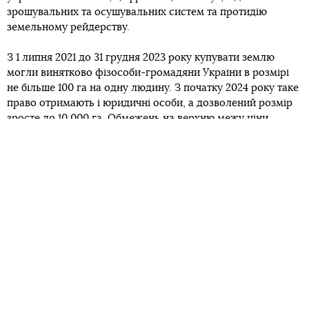
зрошувальних та осушувальних систем та протидію
земельному рейдерству.
З 1 липня 2021 до 31 грудня 2023 року купувати землю
могли винятково фізособи-громадяни України в розмірі
не більше 100 га на одну людину. З початку 2024 року таке
право отримають і юридичні особи, а дозволений розмір
зросте до 10 000 га. Обмежень на верхню межу ціни
немає, проте не можна продавати землю дешевше за
нормативну грошову оцінку ділянки.
Іноземці не мають права купувати українську землю.
Дозволити це можуть лише після схвалення на
референдумі.
Станом на липень 2023 року, за два роки земельної
реформи, в Україні
продали близько 275 157 гектарів
,
тобто 1% від усіх земель. Середня ціна за 1 га була
близько 39 тисяч гривень, але після дозволу на
купівлю юрособам ціна зросте.