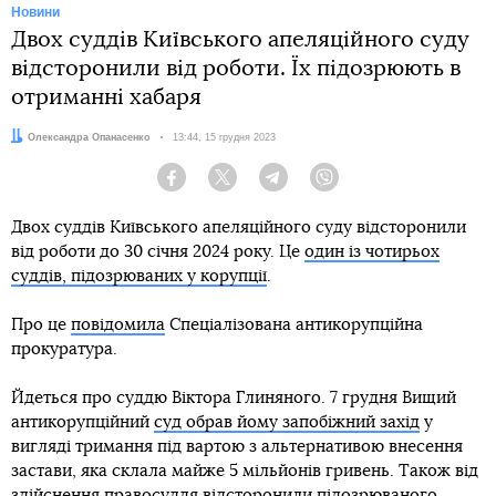
Новини
Двох суддів Київського апеляційного суду
відсторонили від роботи. Їх підозрюють в
отриманні хабаря
Автор:
Олександра Опанасенко
Дата:
13:44, 15 грудня 2023
Facebook
Twitter
Telegram
Viber
Двох суддів Київського апеляційного суду відсторонили
від роботи до 30 січня 2024 року. Це
один із чотирьох
суддів, підозрюваних у корупції
.
Про це
повідомила
Спеціалізована антикорупційна
прокуратура.
Йдеться про суддю Віктора Глиняного. 7 грудня Вищий
антикорупційний
суд обрав йому запобіжний захід
у
вигляді тримання під вартою з альтернативою внесення
застави, яка склала майже 5 мільйонів гривень. Також від
здійснення правосуддя відсторонили підозрюваного