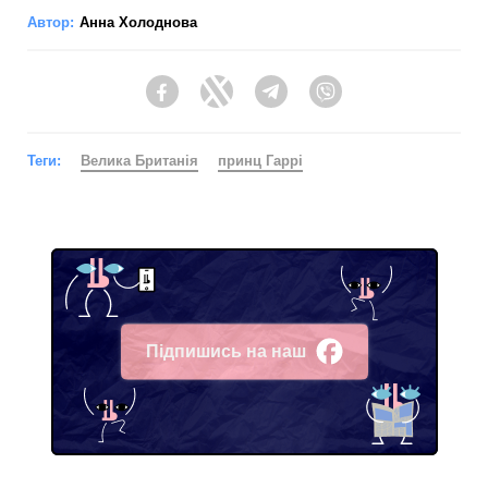
Автор:
Анна Холоднова
Facebook
Twitter
Telegram
Viber
Теги:
Велика Британія
принц Гаррі
Підпишись на наш
Facebook