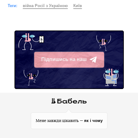
Теги:
війна Росії з Україною
Київ
Підпишись на наш
Telegram
як і чому
Мене завжди цікавить —