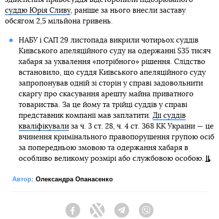
суддю Юрія Сливу
, раніше за нього внесли заставу
обсягом 2,5 мільйона гривень.
НАБУ і САП 29 листопада викрили чотирьох суддів
Київського апеляційного суду на одержанні $35 тисяч
хабаря за ухвалення «потрібного» рішення. Слідство
встановило, що суддя Київського апеляційного суду
запропонував одній зі сторін у справі задовольнити
скаргу про скасування арешту майна приватного
товариства. За це йому та трійці суддів у справі
представник компанії мав заплатити.
Дії суддів
кваліфікували
за ч. 3 ст. 28, ч. 4 ст. 368 КК України — це
вчинення кримінального правопорушення групою осіб
за попередньою змовою та одержання хабаря в
особливо великому розмірі або службовою особою.
Автор:
Олександра Опанасенко
Facebook
Twitter
Telegram
Viber