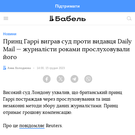
Підтримати
Facebook
Telegram
Twitter
Instagram
Меню
По
по
сай
Новини
Принц Гаррі виграв суд проти видавця Daily
Mail — журналісти роками прослуховували
його
Автор:
Анна Холоднова
Дата:
14:00, 15 грудня 2023
Facebook
Twitter
Telegram
Viber
Високий суд Лондону ухвалив, що британський принц
Гаррі постраждав через прослуховування та інші
незаконні методи збору даних журналістами. Принц
отримає грошову компенсацію.
Про це
повідомляє
Reuters.