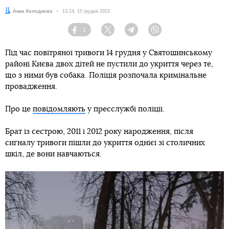
Автор:
Анна Холоднова
Дата:
13:14, 15 грудня 2023
1
Facebook
Twitter
Telegram
Viber
Під час повітряної тривоги 14 грудня у Святошинському
районі Києва двох дітей не пустили до укриття через те,
що з ними був собака. Поліція розпочала кримінальне
провадження.
Про це
повідомляють
у пресслужбі поліції.
Брат із сестрою, 2011 і 2012 року народження, після
сигналу тривоги пішли до укриття однієї зі столичних
шкіл, де вони навчаються.