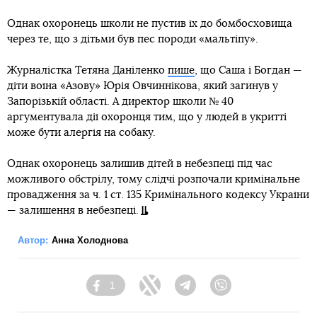
Однак охоронець школи не пустив їх до бомбосховища
через те, що з дітьми був пес породи «мальтіпу».
Журналістка Тетяна Даніленко
пише
, що Саша і Богдан —
діти воїна «Азову» Юрія Овчиннікова, який загинув у
Запорізькій області. А директор школи № 40
аргументувала дії охоронця тим, що у людей в укритті
може бути алергія на собаку.
Однак охоронець залишив дітей в небезпеці під час
можливого обстрілу, тому слідчі розпочали кримінальне
провадження за ч. 1 ст. 135 Кримінального кодексу України
— залишення в небезпеці.
Автор:
Анна Холоднова
1
Facebook
Twitter
Telegram
Viber