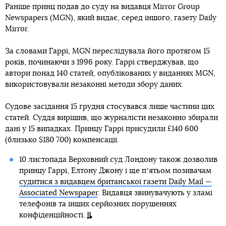
Раніше принц подав до суду на видавця Mirror Group
Newspapers (MGN), який видає, серед іншого, газету Daily
Mirror.
За словами Гаррі, MGN переслідувала його протягом 15
років, починаючи з 1996 року. Гаррі стверджував, що
автори понад 140 статей, опублікованих у виданнях MGN,
використовували незаконні методи збору даних.
Судове засідання 15 грудня стосувався лише частини цих
статей. Суддя вирішив, що журналісти незаконно збирали
дані у 15 випадках. Принцу Гаррі присудили £140 600
(близько $180 700) компенсації.
10 листопада Верховний суд Лондону також дозволив
принцу Гаррі, Елтону Джону і ще пʼятьом позивачам
судитися з видавцем британської газети Daily Mail —
Associated Newspaper
. Видавця звинувачують у зламі
телефонів та інших серйозних порушеннях
конфіденційності.