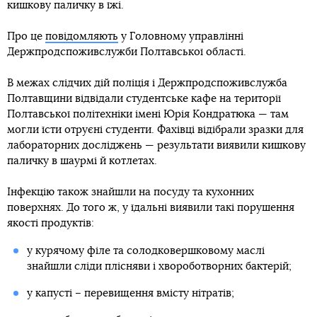
кишкову паличку в їжі.
Про це
повідомляють
у Головному управлінні
Держпродспоживслужби Полтавської області.
В межах слідчих дій поліція і Держпродспоживслужба
Полтавщини відвідали студентське кафе на території
Полтавської політехніки імені Юрія Кондратюка — там
могли їсти отруєні студенти. Фахівці відібрали зразки для
лабораторних досліджень — результати виявили кишкову
паличку в шаурмі й котлетах.
Інфекцію також знайшли на посуду та кухонних
поверхнях. До того ж, у їдальні виявили такі порушення
якості продуктів:
у курячому філе та солодковершковому маслі
знайшли сліди плісняви і хвороботворних бактерій;
у капусті – перевищення вмісту нітратів;