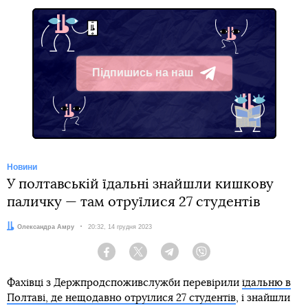
Підпишись на наш
Telegram
Новини
У полтавській їдальні знайшли кишкову
паличку — там отруїлися 27 студентів
Автор:
Олександра Амру
Дата:
20:32, 14 грудня 2023
Facebook
Twitter
Telegram
Viber
Фахівці з Держпродспоживслужби перевірили
їдальню в
Полтаві, де нещодавно отруїлися 27 студентів
, і знайшли