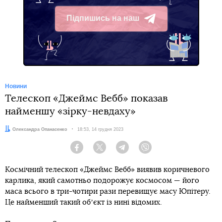
Підпишись на наш
Telegram
Новини
Телескоп «Джеймс Вебб» показав
найменшу «зірку-невдаху»
Автор:
Олександра Опанасенко
Дата:
18:53, 14 грудня 2023
Facebook
Twitter
Telegram
Viber
Космічний телескоп «Джеймс Вебб» виявив коричневого
карлика, який самотньо подорожує космосом — його
маса всього в три-чотири рази перевищує масу Юпітеру.
Це найменший такий обʼєкт із нині відомих.