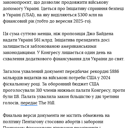
законопроєкт, що дозволяє продовжити військову
допомогу Україні. Ідеться про Ініціативу сприяння безпеці
в Україні (USAI), на яку виділяються $300 млн на
фінансовий рік (тобто до вересня 2025-го).
Ця сума суттєво менша, ніж пропозиція Джо Байдена
надати Україні $61 млрд. Ініціатива президента досі
залишається заблокованою американськими
законодавцями. У Конгресу лишається один день на
схвалення додаткового фінансування для України до свят.
Загалом ухвалений документ передбачає рекордні $886
мільярдів видатків на військові потреби США у 2024
фіскальному році. За оборонний бюджет США
проголосували 310 членів нижньої палати Конгресу, проти
були 118. Палата ухвалила закон більшістю у дві третини
голосів,
передає
The Hill.
Фінальна версія документа не містить обмежень на
політику Пентагону стосовно абортів і заборони