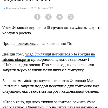
Автор:
Олександра Амру
Дата:
21:31, 14 грудня 2023
Facebook
Twitter
Telegram
Viber
Уряд Фінляндії вирішив з 15 грудня ще на місяць закрити
кордон з росією.
Про це
повідомляє
фінське видання Yle.
Два дні тому
уряд Фінляндії погодився з 14 грудня на
місяць відкрити
прикордонні пункти «Ваалімаа» і
«Нійрала» для росіян. Проте сьогодні ж їх вирішили
закрити через великий потік шукачів притулку.
За словами міністра внутрішніх справ Фінляндії Марі
Рантанен, закрити кордон необхідно для контролю над
ситуацією, яка становить загрозу національній безпеці.
«Стало ясно, що двох тижнів закритого режиму було
недостатньо. Очевидно, що на ситуацію з незаконним