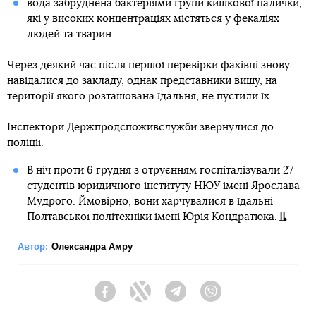
вода забруднена бактеріями групи кишкової палички,
які у високих концентраціях містяться у фекаліях
людей та тварин.
Через деякий час після першої перевірки фахівці знову
навідалися до закладу, однак представники вишу, на
території якого розташована їдальня, не пустили їх.
Інспектори Держпродспоживслужби звернулися до
поліції.
В ніч проти 6 грудня з отруєнням госпіталізували 27
студентів юридичного інституту НЮУ імені Ярослава
Мудрого. Ймовірно, вони харчувалися в їдальні
Полтавської політехніки імені Юрія Кондратюка.
Автор:
Олександра Амру
Facebook
Twitter
Telegram
Viber