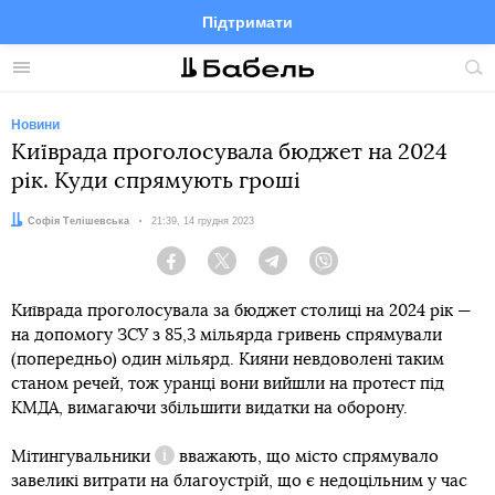
Підтримати
Facebook
Telegram
Twitter
Instagram
Меню
По
по
сай
Новини
Київрада проголосувала бюджет на 2024
рік. Куди спрямують гроші
Автор:
Софія Телішевська
Дата:
21:39, 14 грудня 2023
Facebook
Twitter
Telegram
Viber
Київрада проголосувала за бюджет столиці на 2024 рік —
на допомогу ЗСУ з 85,3 мільярда гривень спрямували
(попередньо) один мільярд. Кияни невдоволені таким
станом речей, тож уранці вони вийшли на протест під
КМДА, вимагаючи збільшити видатки на оборону.
Мітингувальники
вважають, що місто спрямувало
Довідка
завеликі витрати на благоустрій, що є недоцільним у час