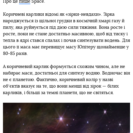
Про це
пише
Space.
Коричневі карлики відомі як «зірки-невдахи». Зірка
народжується із щільної грудки в космічній хмарі газу й
пилу, яка руйнується під дією сили тяжіння. Вона росте і
росте, поки не стане достатньо масивною, щоб від тиску і
тепла в ядрі стався спалах і почав синтезувати водень. Для
цього її маса має перевищує масу Юпітеру щонайменше у
80-85 разів.
А коричневий карлик формується схожим чином, але не
набирає маси, достатньої для синтезу водню. Водночас він
не є планетою. Фактично, коричневий колір у назві
обʼєктів вказує на те, що вони менші від зірок — білих
карликів, і більші за темні планети, що не світяться.