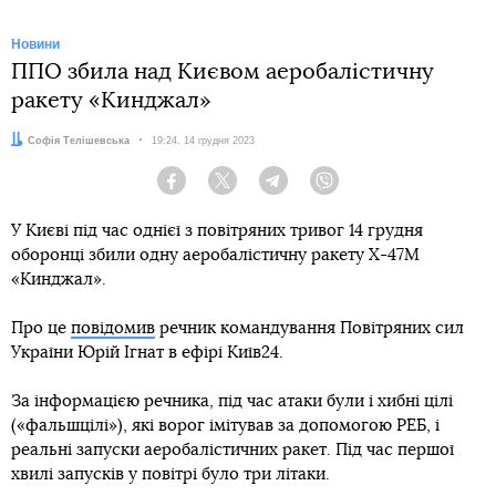
Новини
ППО збила над Києвом аеробалістичну
ракету «Кинджал»
Автор:
Софія Телішевська
Дата:
19:24, 14 грудня 2023
Facebook
Twitter
Telegram
Viber
У Києві під час однієї з повітряних тривог 14 грудня
оборонці збили одну аеробалістичну ракету Х-47М
«Кинджал».
Про це
повідомив
речник командування Повітряних сил
України Юрій Ігнат в ефірі Київ24.
За інформацією речника, під час атаки були і хибні цілі
(«фальшцілі»), які ворог імітував за допомогою РЕБ, і
реальні запуски аеробалістичних ракет. Під час першої
хвилі запусків у повітрі було три літаки.