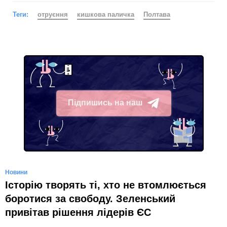
Теги:
отруєння
кишкова паличка
Полтава
Підпишись на наш
Telegram
Новини
Історію творять ті, хто не втомлюється
боротися за свободу. Зеленський
привітав рішення лідерів ЄС