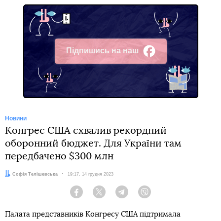
Підпишись на наш
Facebook
Новини
Конгрес США схвалив рекордний
оборонний бюджет. Для України там
передбачено $300 млн
Автор:
Софія Телішевська
Дата:
19:17, 14 грудня 2023
Facebook
Twitter
Telegram
Viber
Палата представників Конгресу США підтримала