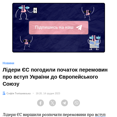
Підпишись на наш
Telegram
Новини
Лідери ЄС погодили початок перемовин
про вступ України до Європейського
Союзу
Автор:
Софія Телішевська
Дата:
19:20, 14 грудня 2023
Facebook
Twitter
Telegram
Viber
Лідери ЄС вирішили розпочати перемовини про
вступ