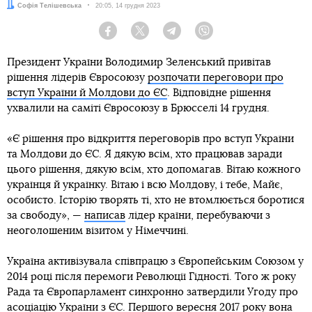
Автор:
Софія Телішевська
Дата:
20:05, 14 грудня 2023
Facebook
Twitter
Telegram
Viber
Президент України Володимир Зеленський привітав
рішення лідерів Євросоюзу
розпочати переговори про
вступ України й Молдови до ЄС
. Відповідне рішення
ухвалили на саміті Євросоюзу в Брюсселі 14 грудня.
«Є рішення про відкриття переговорів про вступ України
та Молдови до ЄС. Я дякую всім, хто працював заради
цього рішення, дякую всім, хто допомагав. Вітаю кожного
українця й українку. Вітаю і всю Молдову, і тебе, Майє,
особисто. Історію творять ті, хто не втомлюється боротися
за свободу», —
написав
лідер країни, перебуваючи з
неоголошеним візитом у Німеччині.
Україна активізувала співпрацю з Європейським Союзом у
2014 році після перемоги Революції Гідності. Того ж року
Рада та Європарламент синхронно затвердили Угоду про
асоціацію України з ЄС. Першого вересня 2017 року вона