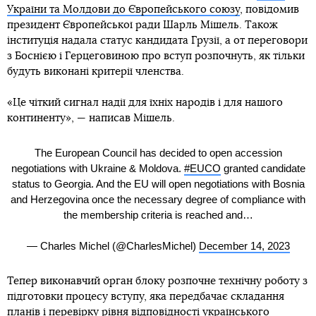
України та Молдови до Європейського союзу
, повідомив
президент Європейської ради Шарль Мішель. Також
інституція надала статус кандидата Грузії, а от переговори
з Боснією і Герцеговиною про вступ розпочнуть, як тільки
будуть виконані критерії членства.
«Це чіткий сигнал надії для їхніх народів і для нашого
континенту», — написав Мішель.
The European Council has decided to open accession
negotiations with Ukraine & Moldova.
#EUCO
granted candidate
status to Georgia. And the EU will open negotiations with Bosnia
and Herzegovina once the necessary degree of compliance with
the membership criteria is reached and…
— Charles Michel (@CharlesMichel)
December 14, 2023
Тепер виконавчий орган блоку розпочне технічну роботу з
підготовки процесу вступу, яка передбачає складання
планів і перевірку рівня відповідності українського