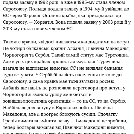
подала заявку в 1992 році, а вже в 1995-му стала членом
Євросоюзу. Польща подала заявку в 1994-му й увійшла до
ЄС через 10 років. Остання країна, яка приєдналася до
Євросоюзу, — Хорватія. Вона подала заявку у 2003 році й у
2013-му стала новим членом ЄС.
Також є країни, які досі лишаються кандидатами на вступ.
Це чотири балканські країни: Албанія, Північна Македонія,
Чорногорія та Сербія. Такий самий статус має Туреччина.
Але в усіх цих країнах процес гальмується. Туреччина
взагалі не відповідає вимогам ЄС і не виявляє бажання
туди вступати. У Сербії більшість населення не хоче до
Євросоюзу, а сама країна має тісні звʼязки з росією.
Албанія ще навіть не розпочала переговори про вступ, у
Чорногорії зі зміною уряду змінюється й
зовнішньополітична орієнтація — то на ЄС, то на Сербію.
Найбільше для вступу в Євросоюз робить Північна
Македонія, але її прогрес блокують сусіди. Спочатку
Греція вимагала змінити назву — і македонці це зробили,
тепер Болгарія вимагає від Північної Македонії визнати,