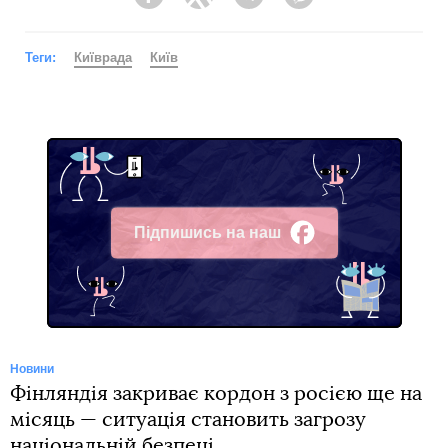
Facebook
Twitter
Telegram
Viber
Теги:
Київрада
Київ
Підпишись на наш
Facebook
Новини
Фінляндія закриває кордон з росією ще на
місяць — ситуація становить загрозу
національній безпеці