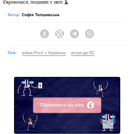
Єврокомісії, поданих у звіті.
Автор:
Софія Телішевська
Facebook
Twitter
Telegram
Viber
Теги:
війна Росії з Україною
вступ до ЄС
Підпишись на наш
Facebook