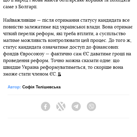
що її народ і мова мають болгарське коріння та походять
саме з Болгарії.
Найважливіше — після отримання статусу кандидата все
повністю залежатиме від української влади. Вона отримає
чіткий перелік реформ, які треба втілити, а суспільство
матиме можливість контролювати цей процес. До того ж,
статус кандидата означатиме доступ до фінансових
фондів Євросоюзу — фактично сам ЄС даватиме гроші на
проведення реформ. Точно можна сказати одне: що
швидше Україна реформуватиметься, то скоріше вона
зможе стати членом ЄС.
Автор:
Софія Телішевська
Facebook
Twitter
Telegram
Viber