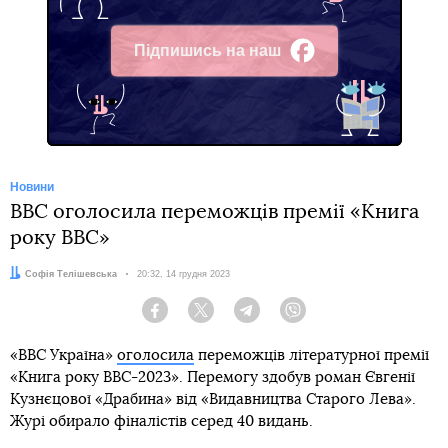
Підпишись на наш
Facebook
Новини
ВВС оголосила переможців премії «Книга
року ВВС»
Автор:
Софія Телішевська
Дата:
20:32, 14 грудня 2023
Facebook
Twitter
Telegram
Viber
«BBC Україна»
оголосила
переможців літературної премії
«Книга року ВВС-2023». Перемогу здобув роман Євгенії
Кузнєцової «Драбина» від «Видавництва Старого Лева».
Журі обирало фіналістів серед 40 видань.