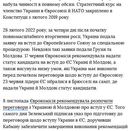
набула чинності в повному обсязі. Стратегічний курс на
членство України в Євросоюзі й НАТО закріплено в
Конституції з лютого 2019 року.
28 лютого 2022 року, за чотири дні після початку
повномасштабного вторгнення росії, Україна подала
заявку на вступ до Європейського Союзу за спеціальною
процедурою. Невдовзі такі заявки подали Грузія та
Молдова. 17 червня Єврокомісія рекомендувала надати
статус кандидата на вступ до ЄС Україні й Молдові, а
також висунула низку умов, які Україна має виконати
перед початком переговорів щодо вступу до Євросоюзу.
23 червня лідери ЄС зібралися в Брюсселі на саміт, де
надали Україні й Молдові статус кандидатів.
8 листопада
Єврокомісія рекомендувала розпочати
переговори
з Україною й Молдовою про вступ у ЄС. Того
самого дня Зеленський підписав указ про підготовку до
переговорів щодо вступу України в ЄС, доручивши
Кабміну забезпечити завершення виконання рекомендацій