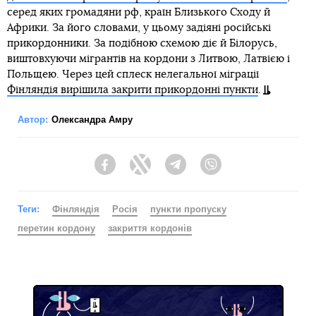
серед яких громадяни рф, країн Близького Сходу й
Африки. За його словами, у цьому задіяні російські
прикордонники. За подібною схемою діє й Білорусь,
виштовхуючи мігрантів на кордони з Литвою, Латвією і
Польщею. Через цей сплеск нелегальної міграції
Фінляндія вирішила закрити прикордонні пункти
.
Автор:
Олександра Амру
Facebook
Twitter
Telegram
Viber
Теги:
Фінляндія
Росія
пункти пропуску
перетин кордону
закриття кордонів