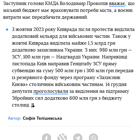
Заступник голови КМДА Володимир Прокопів
вважає
, що
міський бюджет має враховувати потреби міста, а воєнні
витрати має передбачати державний.
3 жовтня 2023 року Київрада після протестів виділила
додатковий мільярд для військових частин. Також у
жовтні Київрада виділила майже 1,5 млрд грн
додатково захисникам України. З них: 980 млн грн —
ЗСУ, 100 млн грн — Нацгвардії України. Наприкінці
листопада Київ направив Генштабу ЗСУ пряму
субвенцію на суму 500 млн грн і 300 млн грн передав
із резервного фонду через програму «Захисник
Києва» столичним військовим частинам. 14 грудня
депутати
проголосували
за виділення на підтримку
Збройних сил додатково 600 млн грн з бюджету
столиці.
Автор:
Софія Телішевська