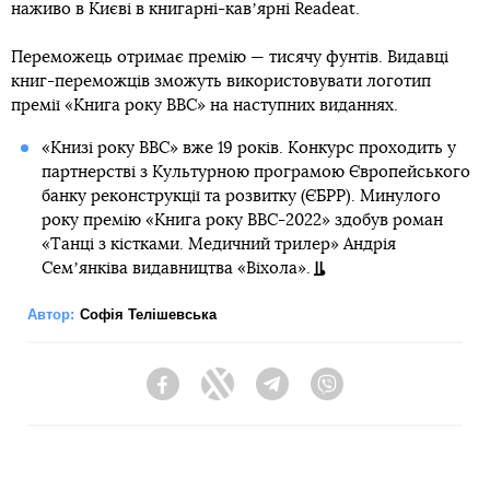
наживо в Києві в книгарні-кавʼярні Readeat.
Переможець отримає премію — тисячу фунтів. Видавці
книг-переможців зможуть використовувати логотип
премії «Книга року ВВС» на наступних виданнях.
«Книзі року ВВС» вже 19 років. Конкурс проходить у
партнерстві з Культурною програмою Європейського
банку реконструкції та розвитку (ЄБРР). Минулого
року премію «Книга року BBC-2022» здобув роман
«Танці з кістками. Медичний трилер» Андрія
Семʼянківа видавництва «Віхола».
Автор:
Софія Телішевська
Facebook
Twitter
Telegram
Viber