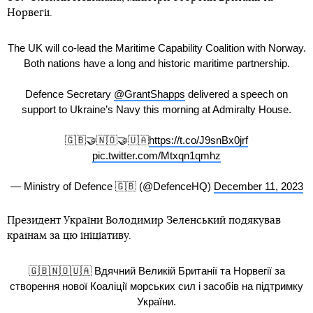
Норвегії.
The UK will co-lead the Maritime Capability Coalition with Norway.
Both nations have a long and historic maritime partnership.
Defence Secretary
@GrantShapps
delivered a speech on
support to Ukraine’s Navy this morning at Admiralty House.
🇬🇧🤝🇳🇴🤝🇺🇦
https://t.co/J9snBx0jrf
pic.twitter.com/Mtxqn1qmhz
— Ministry of Defence 🇬🇧 (@DefenceHQ)
December 11, 2023
Президент України Володимир Зеленський подякував
країнам за цю ініціативу.
🇬🇧🇳🇴🇺🇦 Вдячний Великій Британії та Норвегії за
створення нової Коаліції морських сил і засобів на підтримку
України.