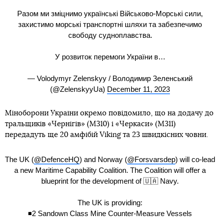
Разом ми зміцнимо українські Військово-Морські сили,
захистимо морські транспортні шляхи та забезпечимо
свободу судноплавства.
У розвиток перемоги України в…
— Volodymyr Zelenskyy / Володимир Зеленський
(@ZelenskyyUa)
December 11, 2023
Міноборони України окремо повідомило, що на додачу до
тральщиків «Чернігів» (M310) і «Черкаси» (M311)
передадуть ще 20 амфібій Viking та 23 швидкісних човни.
The UK (
@DefenceHQ
) and Norway (
@Forsvarsdep
) will co-lead
a new Maritime Capability Coalition. The Coalition will offer a
blueprint for the development of 🇺🇦 Navy.
The UK is providing:
◾️2 Sandown Class Mine Counter-Measure Vessels