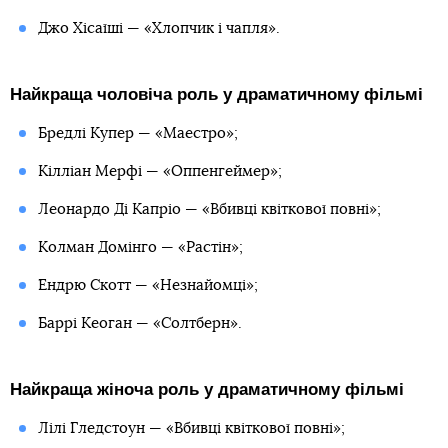
Джо Хісаїші — «Хлопчик і чапля».
Найкраща чоловіча роль у драматичному фільмі
Бредлі Купер — «Маестро»;
Кілліан Мерфі — «Оппенгеймер»;
Леонардо Ді Капріо — «Вбивці квіткової повні»;
Колман Домінго — «Растін»;
Ендрю Скотт — «Незнайомці»;
Баррі Кеоган — «Солтберн».
Найкраща жіноча роль у драматичному фільмі
Лілі Гледстоун — «Вбивці квіткової повні»;