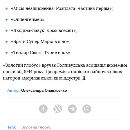
«Місія нездійсненна: Розплата. Частина перша»;
«Оппенгеймер»;
«Людина-павук: Крізь всесвіт»;
«Брати Супер Маріо в кіно»;
«Тейлор Свіфт: Турне епох».
«Золотий глобус» вручає Голлівудська асоціація іноземної
преси від 1944 року. Ця премія є однією з найпочесніших
нагород американської кіноіндустрії.
Автор:
Олександра Опанасенко
Facebook
Twitter
Telegram
Viber
Теги:
Золотий глобус