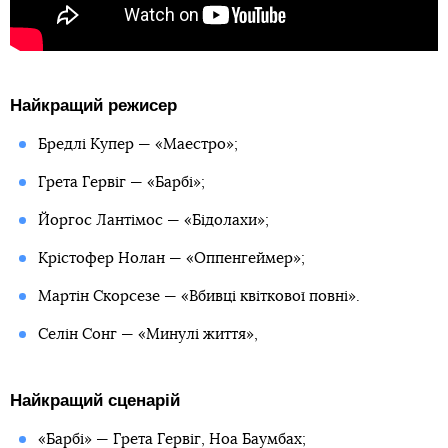
Найкращий режисер
Бредлі Купер — «Маестро»;
Грета Гервіг — «Барбі»;
Йоргос Лантімос — «Бідолахи»;
Крістофер Нолан — «Оппенгеймер»;
Мартін Скорсезе — «Вбивці квіткової повні».
Селін Сонг — «Минулі життя»,
Найкращий сценарій
«Барбі» — Грета Гервіг, Ноа Баумбах;