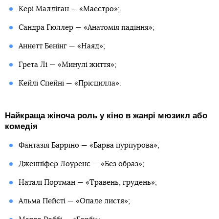
Кері Малліган — «Маестро»;
Сандра Гюллер — «Анатомія падіння»;
Аннетт Бенінг — «Наяд»;
Грета Лі — «Минулі життя»;
Кейлі Спейні — «Прісцилла».
Найкраща жіноча роль у кіно в жанрі мюзикл або
комедія
Фантазія Барріно — «Барва пурпурова»;
Дженніфер Лоуренс — «Без образ»;
Наталі Портман — «Травень, грудень»;
Альма Пейсті — «Опале листя»;