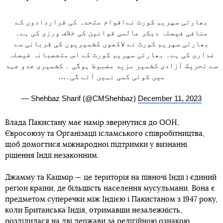
بھارتی سپریم کورٹ نےاقوام متحدہ کی قراردادوں کے
منافی فیصلہ دیکر عالمی قوانین کی خلاف ورزی کی ہے۔
بھارتی سپریم کورٹ نے لاکھوں کشمیریوں کی قربانی سے
غداری کی ہے۔ بھارتی سپریم کورٹ کے اس متعصبانہ فیصلہ
سے تحریک آزادی کشمیر مزید مضبوط ہوگی ۔ کشمیری جدو جہد
میں کوئی کمی نہیں آئے گی۔…
— Shehbaz Sharif (@CMShehbaz)
December 11, 2023
Влада Пакистану має намір звернутися до ООН,
Євросоюзу та Організації ісламського співробітництва,
щоб домогтися міжнародної підтримки у визнанні
рішення Індії незаконним.
Джамму та Кашмір — це територія на півночі Індії і єдиний
регіон країни, де більшість населення мусульмани. Вона є
предметом суперечки між Індією і Пакистаном з 1947 року,
коли Британська Індія, отримавши незалежність,
розділилася на дві держави за релігійною ознакою.