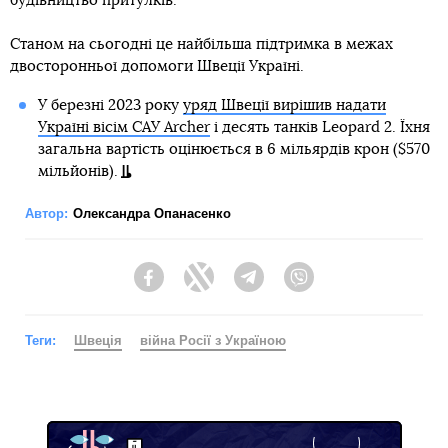
будівництво притулків.
Cтаном на сьогодні це найбільша підтримка в межах
двосторонньої допомоги Швеції Україні.
У березні 2023 року
уряд Швеції вирішив надати
Україні вісім САУ Archer
і десять танків Leopard 2. Їхня
загальна вартість оцінюється в 6 мільярдів крон ($570
мільйонів).
Автор:
Олександра Опанасенко
Facebook
Twitter
Telegram
Viber
Теги:
Швеція
війна Росії з Україною