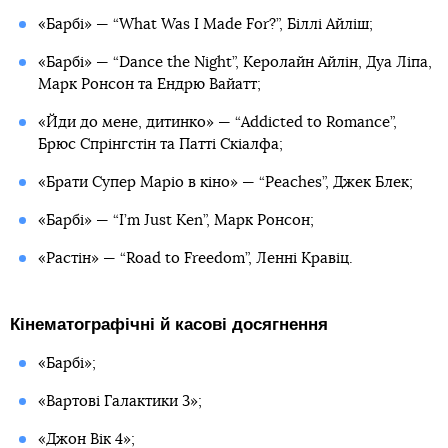
«Барбі» — “What Was I Made For?”, Біллі Айліш;
«Барбі» — “Dance the Night”, Керолайн Айлін, Дуа Ліпа,
Марк Ронсон та Ендрю Вайатт;
«Йди до мене, дитинко» — “Addicted to Romance”,
Брюс Спрінгстін та Патті Скіалфа;
«Брати Супер Маріо в кіно» — “Peaches”, Джек Блек;
«Барбі» — “I’m Just Ken”, Марк Ронсон;
«Растін» — “Road to Freedom”, Ленні Кравіц.
Кінематографічні й касові досягнення
«Барбі»;
«Вартові Галактики 3»;
«Джон Вік 4»;