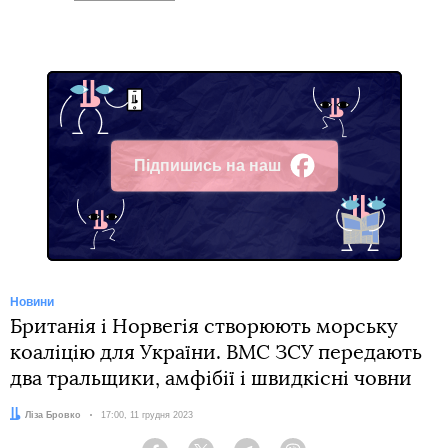
Підпишись на наш
Facebook
Новини
Британія і Норвегія створюють морську
коаліцію для України. ВМС ЗСУ передають
два тральщики, амфібії і швидкісні човни
Автор:
Ліза Бровко
Дата:
17:00, 11 грудня 2023