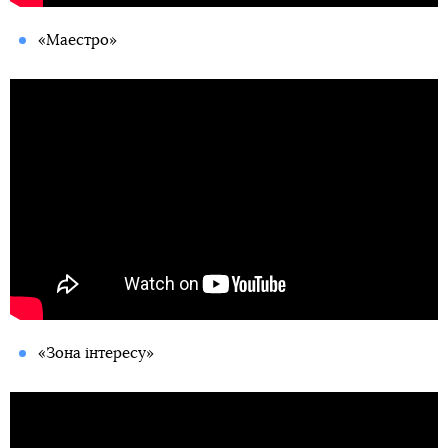
«Маестро»
«Зона інтересу»