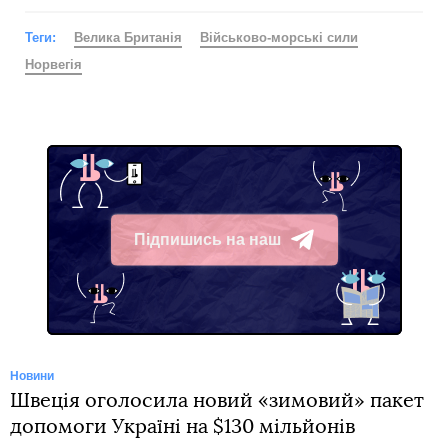
Теги:
Велика Британія
Військово-морські сили
Норвегія
Підпишись на наш
Telegram
Новини
Швеція оголосила новий «зимовий» пакет
допомоги Україні на $130 мільйонів