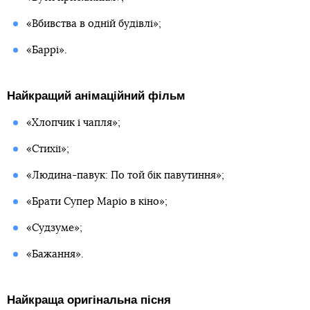
«Вбивства в одній будівлі»;
«Баррі».
Найкращий анімаційний фільм
«Хлопчик і чапля»;
«Стихії»;
«Людина-павук: По той бік павутиння»;
«Брати Супер Маріо в кіно»;
«Судзуме»;
«Бажання».
Найкраща оригінальна пісня