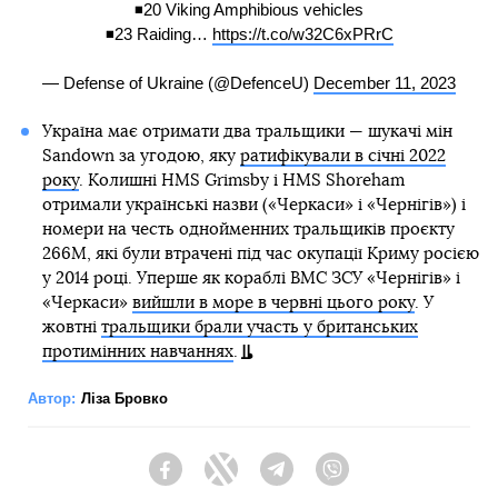
◾️20 Viking Amphibious vehicles
◾️23 Raiding…
https://t.co/w32C6xPRrC
— Defense of Ukraine (@DefenceU)
December 11, 2023
Україна має отримати два тральщики — шукачі мін
Sandown за угодою, яку
ратифікували в січні 2022
року
. Колишні HMS Grimsby і HMS Shoreham
отримали українські назви («Черкаси» і «Чернігів») і
номери на честь однойменних тральщиків проєкту
266М, які були втрачені під час окупації Криму росією
у 2014 році. Уперше як кораблі ВМС ЗСУ «Чернігів» і
«Черкаси»
вийшли в море в червні цього року
. У
жовтні
тральщики брали участь у британських
протимінних навчаннях
.
Автор:
Ліза Бровко
Facebook
Twitter
Telegram
Viber