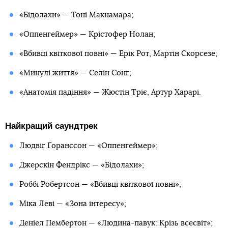
«Бідолахи» — Тоні Макнамара;
«Оппенгеймер» — Крістофер Нолан;
«Вбивці квіткової повні» — Ерік Рот, Мартін Скорсезе;
«Минулі життя» — Селін Сонг;
«Анатомія падіння» — Жюстін Тріє, Артур Харарі.
Найкращий саундтрек
Людвіг Ґоранссон — «Оппенгеймер»;
Джерскін Фендрікс — «Бідолахи»;
Роббі Робертсон — «Вбивці квіткової повні»;
Міка Леві — «Зона інтересу»;
Деніел Пембертон — «Людина-павук: Крізь всесвіт»;