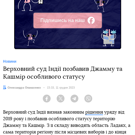
Підпишись на наш
Facebook
Новини
Верховний суд Індії позбавив Джамму та
Кашмір особливого статусу
Автор:
Олександра Опанасенко
Дата:
15:33, 11 грудня 2023
Facebook
Twitter
Telegram
Viber
Верховний суд Індії визнав законним
рішення
уряду від
2019 року і позбавив особливого статусу територію
Джамму та Кашмір. З її складу виводять область Ладакх, а
сама територія регіону після місцевих виборів і до кінця