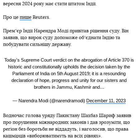
вересня 2024 року має стати штатом Індії.
Про це
пише
Reuters.
Премʼєр Індії Нарендра Моді привітав рішення суду. Він
заявив, що вирок суду допоможе обʼєднати Індію та
побудувати сильнішу державу.
Today's Supreme Court verdict on the abrogation of Article 370 is
historic and constitutionally upholds the decision taken by the
Parliament of India on 5th August 2019; it is a resounding
declaration of hope, progress and unity for our sisters and
brothers in Jammu, Kashmir and…
— Narendra Modi (@narendramodi)
December 11, 2023
Водночас голова уряду Пакистану Шахбаз Шариф заявив
про порушення міжнародних законів і дав зрозуміти, що
регіон без боротьби не віддадуть, і наголосив, що права
кашмірців «виборюватимуть на всіх рівнях».