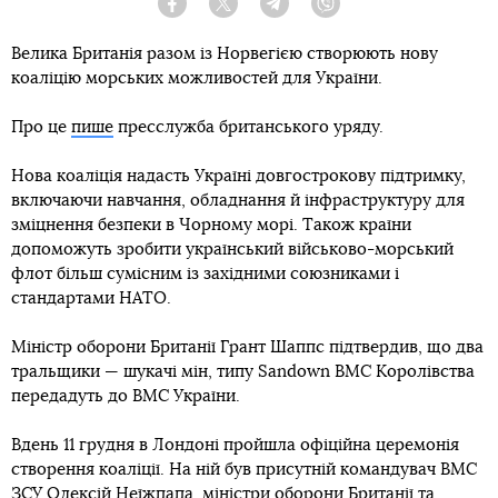
Facebook
Twitter
Telegram
Viber
Велика Британія разом із Норвегією створюють нову
коаліцію морських можливостей для України.
Про це
пише
пресслужба британського уряду.
Нова коаліція надасть Україні довгострокову підтримку,
включаючи навчання, обладнання й інфраструктуру для
зміцнення безпеки в Чорному морі. Також країни
допоможуть зробити український військово-морський
флот більш сумісним із західними союзниками і
стандартами НАТО.
Міністр оборони Британії Грант Шаппс підтвердив, що два
тральщики — шукачі мін, типу Sandown ВМС Королівства
передадуть до ВМС України.
Вдень 11 грудня в Лондоні пройшла офіційна церемонія
створення коаліції. На ній був присутній командувач ВМС
ЗСУ Олексій Неїжпапа, міністри оборони Британії та