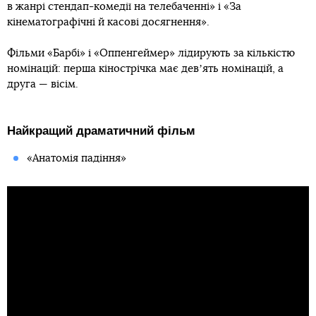
в жанрі стендап-комедії на телебаченні» і «За
кінематографічні й касові досягнення».
Фільми «Барбі» і «Оппенгеймер» лідирують за кількістю
номінацій: перша кінострічка має девʼять номінацій, а
друга — вісім.
Найкращий драматичний фільм
«Анатомія падіння»