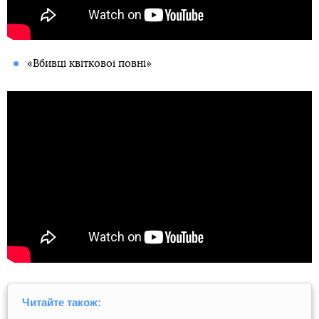
«Вбивці квіткової повні»
Читайте також: