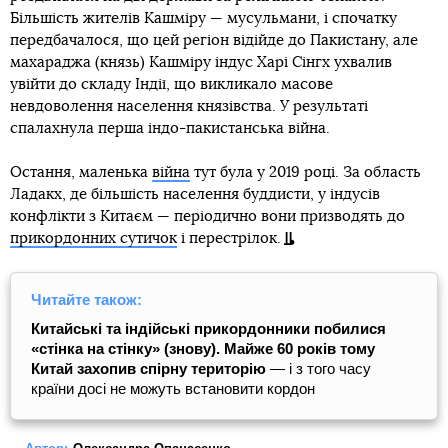
Більшість жителів Кашміру — мусульмани, і спочатку
передбачалося, що цей регіон відійде до Пакистану, але
махараджа (князь) Кашміру індус Харі Сінгх ухвалив
увійти до складу Індії, що викликало масове
невдоволення населення князівства. У результаті
спалахнула перша індо-пакистанська війна.
Остання, маленька
війна
тут була у 2019 році. За область
Ладакх, де більшість населення буддисти, у індусів
конфлікти з Китаєм — періодично вони призводять до
прикордонних сутичок
і перестрілок.
Читайте також:
Китайські та індійські прикордонники побилися
«стінка на стінку» (знову). Майже 60 років тому
Китай захопив спірну територію
— і з того часу
країни досі не можуть встановити кордон