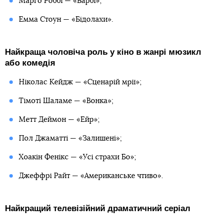
Марго Роббі — «Барбі»;
Емма Стоун — «Бідолахи».
Найкраща чоловіча роль у кіно в жанрі мюзикл
або комедія
Ніколас Кейдж — «Сценарій мрії»;
Тімоті Шаламе — «Вонка»;
Метт Деймон — «Ейр»;
Пол Джаматті — «Залишені»;
Хоакін Фенікс — «Усі страхи Бо»;
Джеффрі Райт — «Американське чтиво».
Найкращий телевізійний драматичний серіал