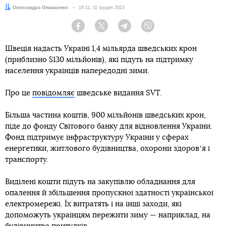
Автор:
Олександра Опанасенко
Дата:
16:11, 11 грудня 2023
Facebook
Twitter
Telegram
Viber
Швеція надасть Україні 1,4 мільярда шведських крон
(приблизно $130 мільйонів), які підуть на підтримку
населення українців напередодні зими.
Про це
повідомляє
шведське видання SVT.
Більша частина коштів, 900 мільйонів шведських крон,
піде до фонду Світового банку для відновлення України.
Фонд підтримує інфраструктуру України у сферах
енергетики, житлового будівництва, охорони здоровʼя і
транспорту.
Виділені кошти підуть на закупівлю обладнання для
опалення й збільшення пропускної здатності української
електромережі. Їх витратять і на інші заходи, які
допоможуть українцям пережити зиму — наприклад, на