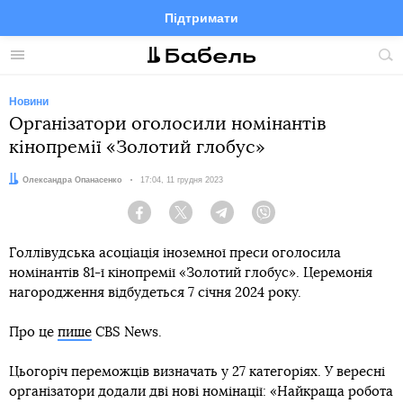
Підтримати
Facebook
Telegram
Twitter
Instagram
Меню
По
по
сай
Новини
Організатори оголосили номінантів
кінопремії «Золотий глобус»
Автор:
Олександра Опанасенко
Дата:
17:04, 11 грудня 2023
Facebook
Twitter
Telegram
Viber
Голлівудська асоціація іноземної преси оголосила
номінантів 81-ї кінопремії «Золотий глобус». Церемонія
нагородження відбудеться 7 січня 2024 року.
Про це
пише
CBS News.
Цьогоріч переможців визначать у 27 категоріях. У вересні
організатори додали дві нові номінації: «Найкраща робота