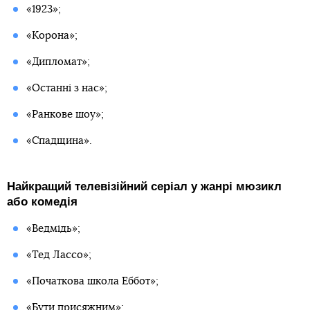
«1923»;
«Корона»;
«Дипломат»;
«Останні з нас»;
«Ранкове шоу»;
«Спадщина».
Найкращий телевізійний серіал у жанрі мюзикл
або комедія
«Ведмідь»;
«Тед Лассо»;
«Початкова школа Еббот»;
«Бути присяжним»;