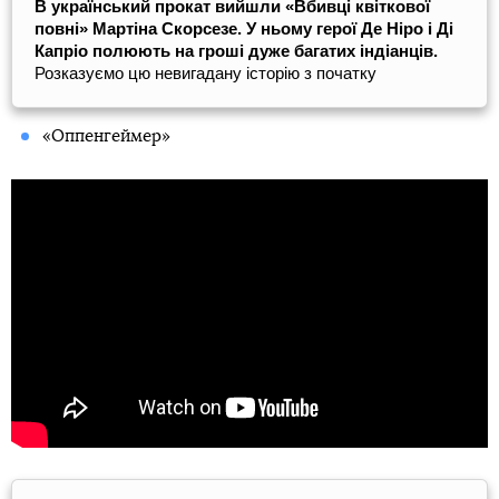
В український прокат вийшли «Вбивці квіткової
повні» Мартіна Скорсезе. У ньому герої Де Ніро і Ді
Капріо полюють на гроші дуже багатих індіанців.
Розказуємо цю невигадану історію з початку
«Оппенгеймер»