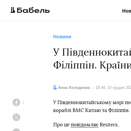
Но
Новини
У Південнокитай
Філіппін. Країн
Автор:
Анна Холоднова
Дата:
18:44, 10 грудня 20
У Південнокитайському морі поб
1
Facebook
кораблі ВМС Китаю та Філіппін.
Twitter
Про це
повідомляє
Reuters.