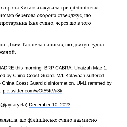
 охорона Китаю атакувала три філіппінські
пінська берегова охорона стверджує, що
ротаранив їхнє судно, через що в того
пін Джей Тарріела написав, що двигун судна
жений.
ADRE this morning. BRP CABRA, Unaizah Mae 1,
ed by China Coast Guard. M/L Kalayaan suffered
o China Coast Guard disinformation, UM1 rammed by
l.
pic.twitter.com/wOt55KVu8k
(@jaytaryela)
December 10, 2023
заявила, що філіппінське судно навмисно