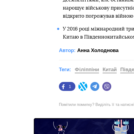
нарощує військову присутні
відкрито погрожував війною
У 2016 році міжнародний три
Китаю в Південнокитайському
Автор:
Анна Холоднова
Теги:
Філіппіни
Китай
Півд
1
Facebook
Twitter
Telegram
Viber
Помітили помилку? Виділіть її та натисн