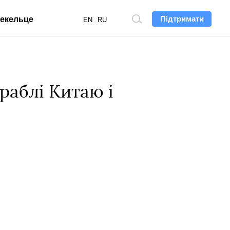
Підтримати
екельце
Пошук
EN
RU
по
сайту
раблі Китаю і