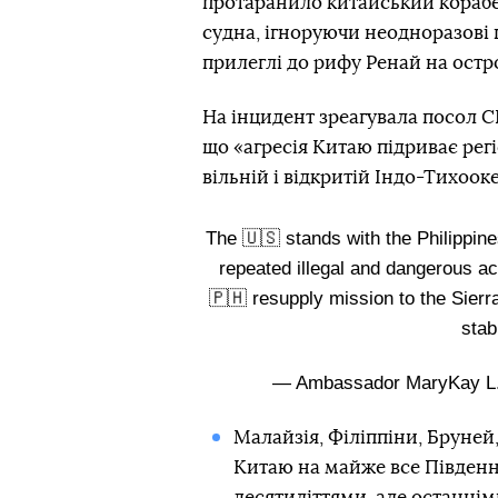
протаранило китайський корабел
судна, ігноруючи неодноразові
прилеглі до рифу Ренай на остр
На інцидент зреагувала посол С
що «агресія Китаю підриває рег
вільній і відкритій Індо-Тихооке
The 🇺🇸 stands with the Philippi
repeated illegal and dangerous ac
🇵🇭 resupply mission to the Sier
stab
— Ambassador MaryKay 
Малайзія, Філіппіни, Бруней
Китаю на майже все Південн
десятиліттями, але останні