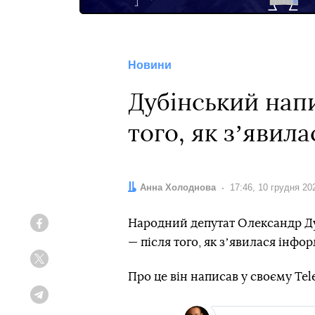
Новини
Дубінський напи
того, як зʼявил
Автор:
Анна Холоднова
Дата:
17:46, 10 грудня 20
Народний депутат Олександр Ду
Facebook
— після того, як зʼявилася інфор
Twitter
Про це він написав у своєму Tel
Telegram