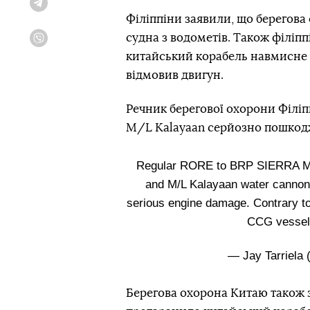
Telegram
Філіппіни заявили, що берегова
судна з водометів. Також філіп
Viber
китайський корабель навмисне п
відмовив двигун.
Речник берегової охорони Філіп
M/L Kalayaan серйозно пошкод
Regular RORE to BRP SIERRA M
and M/L Kalayaan water cannon
serious engine damage. Contrary t
CCG vesse
— Jay Tarriela 
Берегова охорона Китаю також 