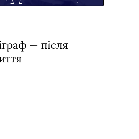
іграф — після
биття