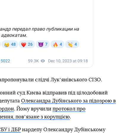
пропонували слідчі Лукʼянівського СІЗО.
онний суд Києва відправив під цілодобовий
депутата
Олександра Дубінського за підозрою в
кордон
. Йому вручили
протокол про
ення, повʼязане з корупцією
.
СБУ і ДБР
нардепу Олександру Дубінському