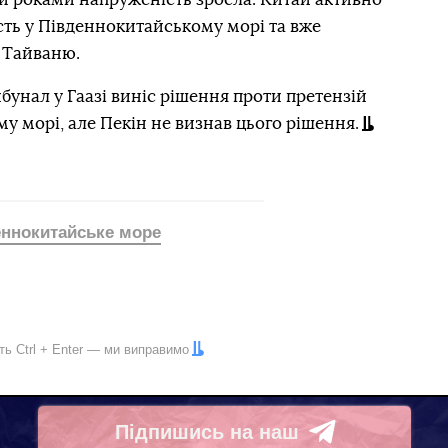
сть у Південнокитайському морі та вже
 Тайваню.
бунал у Гаазі виніс рішення проти претензій
 морі, але Пекін не визнав цього рішення.
еннокитайське море
іть
Ctrl
+
Enter
— ми виправимо
Підпишись на наш
Telegram