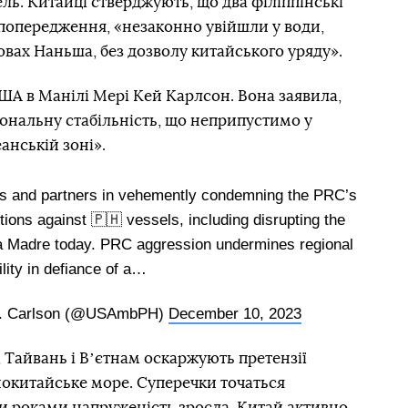
ь. Китайці стверджують, що два філіппінські
 попередження, «незаконно увійшли у води,
овах Наньша, без дозволу китайського уряду».
ША в Манілі Мері Кей Карлсон. Вона заявила,
іональну стабільність, що неприпустимо у
анській зоні».
nes and partners in vehemently condemning the PRC’s
tions against 🇵🇭 vessels, including disrupting the
ra Madre today. PRC aggression undermines regional
ility in defiance of a…
L. Carlson (@USAmbPH)
December 10, 2023
, Тайвань і Вʼєтнам оскаржують претензії
окитайське море. Суперечки точаться
ми роками напруженість зросла. Китай активно