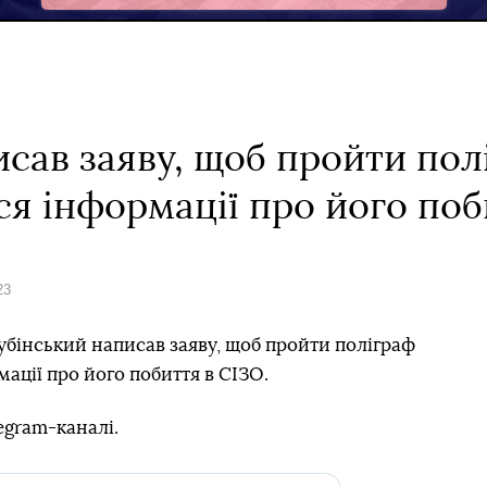
сав заяву, щоб пройти пол
ася інформації про його по
23
бінський написав заяву, щоб пройти поліграф
мації про його побиття в СІЗО.
egram-каналі.