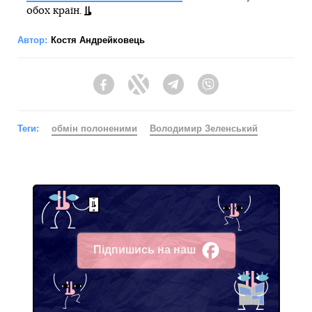
обох країн.
Автор:
Костя Андрейковець
Facebook
Twitter
Telegram
Viber
Теги:
обмін полоненими
Володимир Зеленський
Підпишись на наш
Facebook