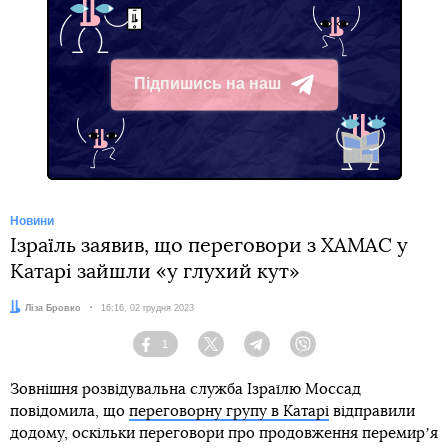
Підпишись на наш
Telegram
Новини
Ізраїль заявив, що переговори з ХАМАС у
Катарі зайшли «у глухий кут»
Автор:
Ліза Бровко
Дата:
16:16, 02 грудня 2023
1
Facebook
Twitter
Telegram
Viber
Зовнішня розвідувальна служба Ізраїлю Моссад
повідомила, що
переговорну групу в Катарі
відправили
додому, оскільки переговори про продовження перемирʼя