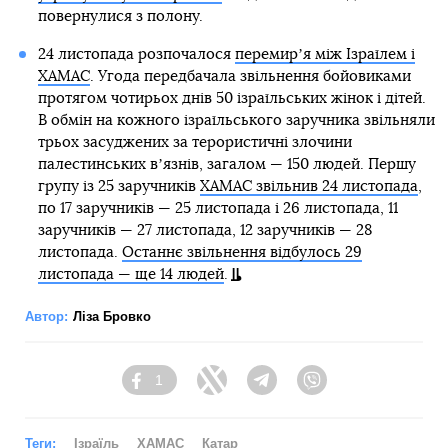
повернулися з полону.
24 листопада розпочалося
перемирʼя між Ізраїлем і
ХАМАС
. Угода передбачала звільнення бойовиками
протягом чотирьох днів 50 ізраїльських жінок і дітей.
В обмін на кожного ізраїльського заручника звільняли
трьох засуджених за терористичні злочини
палестинських вʼязнів, загалом — 150 людей. Першу
групу із 25 заручників
ХАМАС звільнив 24 листопада
,
по 17 заручників — 25 листопада і 26 листопада, 11
заручників — 27 листопада, 12 заручників — 28
листопада.
Останнє звільнення відбулось 29
листопада — ще 14 людей
.
Автор:
Ліза Бровко
1
Facebook
Twitter
Telegram
Viber
Теги:
Ізраїль
ХАМАС
Катар