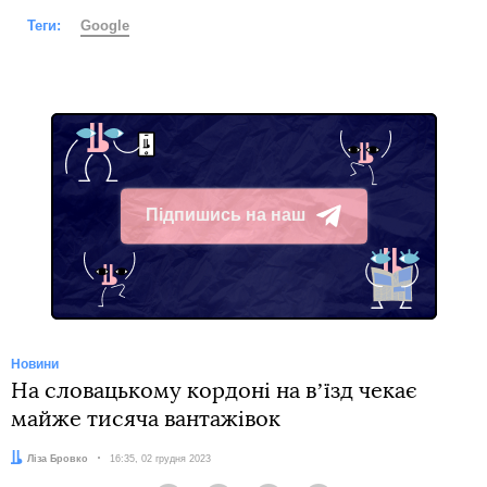
Теги:
Google
Підпишись на наш
Telegram
Новини
На словацькому кордоні на вʼїзд чекає
майже тисяча вантажівок
Автор:
Ліза Бровко
Дата:
16:35, 02 грудня 2023