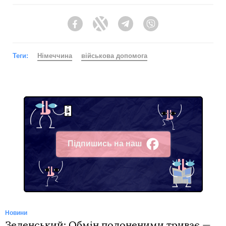
Facebook
Twitter
Telegram
Viber
Теги:
Німеччина
військова допомога
Підпишись на наш
Facebook
Новини
Зеленський: Обмін полоненими триває —