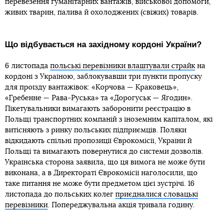
перевезення гуманітарних вантажів, військової допомоги,
живих тварин, палива й охолоджених (свіжих) товарів.
Що відбувається на західному кордоні України?
6 листопада
польські перевізники влаштували страйк
на
кордоні з Україною, заблокувавши три пункти пропуску
для проїзду вантажівок: «Корчова — Краковець»,
«Гребенне — Рава-Руська» та «Дорогуськ — Ягодин».
Пікетувальники вимагають заборонити реєстрацію в
Польщі транспортних компаній з іноземним капіталом, які
витісняють з ринку польських підприємців. Поляки
відкидають спільні пропозиції Єврокомісії, України й
Польщі та вимагають повернутися до системи дозволів.
Українська сторона заявила, що ця вимога не може бути
виконана, а в Директораті Єврокомісії наголосили, що
таке питання не може бути предметом цієї зустрічі. 16
листопада до польських колег
приєдналися словацькі
перевізники
. Попереджувальна акція тривала годину.