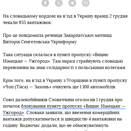
Facebook
Twitter
Telegram
Viber
На словацькому кордоні на вʼїзд в Україну вранці 2 грудня
чекали 955 вантажівок.
Про це повідомила речниця Закарпатської митниці
Вікторія Сенгетовська Укрінформу.
Така ситуація склалася в пункті пропуску «Вишнє
Німецьке — Ужгород». Там наразі страйкують словацькі
перевізники на знак солідарності з польськими колегами.
Крім того, на вʼїзд в Україну з Угорщини в пункті пропуску
«Чоп (Тиса) — Захонь» очікують ще 1 100 автомобілів.
Союз далекобійників Словаччини оголосив 1 грудня про
початок
блокування пункту пропуску «Вишнє Німецьке —
Ужгород»
. Словаки заявили, що ввезення комерційних
вантажів допускатиметься зі швидкістю 4 вантажівки на
годину. Водночас додали, що не обмежуватимуть