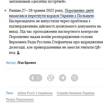
заплановані «десятки зустрічей».
Раніше,27—28 травня 2022 року,
Порошенко двічі
намагався перетнути кордон України з Польщею
.
Експрезидента не випустили через проблеми з
підтвердженням дійсності дозвільного документа на
виїзд. Під час проходження паспортного контролю
Порошенко надав копію розпорядження голови
Верховної Ради Руслана Стефанчука про відрядження
делегації, але прикордонники не змогли зчитати QR-
код.
Автор:
Ліза Бровко
1
Facebook
Twitter
Telegram
Viber
Теги:
війна Росії з Україною
Служба безпеки України
Петро Порошенко