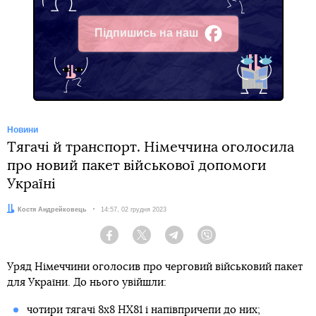
Підпишись на наш
Facebook
Новини
Тягачі й транспорт. Німеччина оголосила
про новий пакет військової допомоги
Україні
Автор:
Костя Андрейковець
Дата:
14:57, 02 грудня 2023
Facebook
Twitter
Telegram
Viber
Уряд Німеччини оголосив про черговий військовий пакет
для України. До нього увійшли:
чотири тягачі 8x8 HX81 і напівпричепи до них;