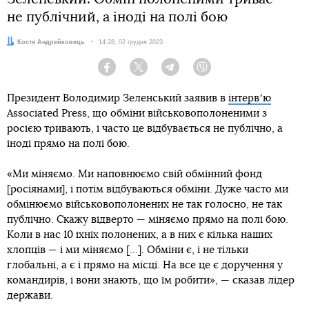
не публічний, а іноді на полі бою
Автор:
Костя Андрейковець
Дата:
14:28, 02 грудня 2023
Facebook
Twitter
Telegram
Viber
Президент Володимир Зеленський заявив в
інтервʼю
Associated Press, що обміни військовополоненими з
росією тривають, і часто це відбувається не публічно, а
іноді прямо на полі бою.
«Ми міняємо. Ми наповнюємо свій обмінний фонд
[росіянами], і потім відбуваються обміни. Дуже часто ми
обмінюємо військовополонених не так голосно, не так
публічно. Скажу відверто — міняємо прямо на полі бою.
Коли в нас 10 їхніх полонених, а в них є кілька наших
хлопців — і ми міняємо [...]. Обміни є, і не тільки
глобальні, а є і прямо на місці. На все це є доручення у
командирів, і вони знають, що їм робити», — сказав лідер
держави.