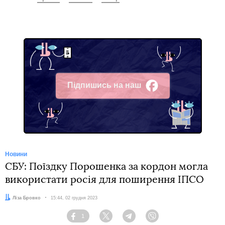
Підпишись на наш
Facebook
Новини
СБУ: Поїздку Порошенка за кордон могла
використати росія для поширення ІПСО
Автор:
Ліза Бровко
Дата:
15:44, 02 грудня 2023
1
Facebook
Twitter
Telegram
Viber