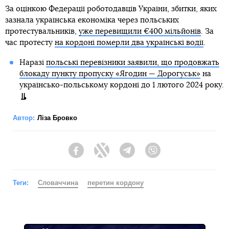
За оцінкою Федерації роботодавців України, збитки, яких
зазнала українська економіка через польських
протестувальників,
уже перевищили €400 мільйонів
. За
час протесту
на кордоні померли два українські водії
.
Наразі
польські перевізники заявили, що продовжать
блокаду пункту пропуску «Ягодин — Дорогуськ»
на
українсько-польському кордоні до 1 лютого 2024 року.
Автор:
Ліза Бровко
Facebook
Twitter
Telegram
Viber
Теги:
Словаччина
перетин кордону