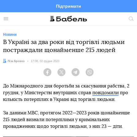
Підтримати
Facebook
Telegram
Twitter
Instagram
Меню
По
по
сай
Новини
В Україні за два роки від торгівлі людьми
постраждали щонайменше 215 людей
Автор:
Ліза Бровко
Дата:
17:08, 02 грудня 2023
Facebook
Twitter
Telegram
Viber
До Міжнародного дня боротьби за скасування рабства, 2
грудня, у Міністерстві внутрішніх справ
повідомили
про
кількість потерпілих в Україні від торгівлі людьми.
За даними МВС, протягом 2022—2023 років щонайменше
215 людей визнали потерпілими у кримінальних
провадженнях щодо торгівлі людьми, з них 23 — діти.