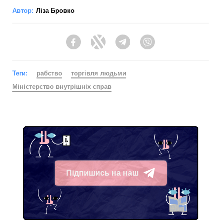
Автор:
Ліза Бровко
Facebook
Twitter
Telegram
Viber
Теги:
рабство
торгівля людьми
Міністерство внутрішніх справ
Підпишись на наш
Telegram