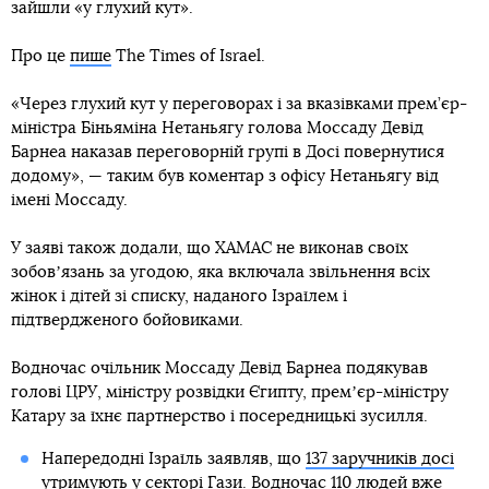
зайшли «у глухий кут».
Про це
пише
The Times of Israel.
«Через глухий кут у переговорах і за вказівками прем’єр-
міністра Біньяміна Нетаньягу голова Моссаду Девід
Барнеа наказав переговорній групі в Досі повернутися
додому», — таким був коментар з офісу Нетаньягу від
імені Моссаду.
У заяві також додали, що ХАМАС не виконав своїх
зобовʼязань за угодою, яка включала звільнення всіх
жінок і дітей зі списку, наданого Ізраїлем і
підтвердженого бойовиками.
Водночас очільник Моссаду Девід Барнеа подякував
голові ЦРУ, міністру розвідки Єгипту, премʼєр-міністру
Катару за їхнє партнерство і посередницькі зусилля.
Напередодні Ізраїль заявляв, що
137 заручників досі
утримують у секторі Гази
. Водночас 110 людей вже