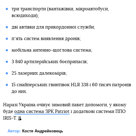
три транспорти (вантажівки, мікроавтобуси,
всюдиходи);
дві автівки для прикордонної служби;
пʼять систем виявлення дронів;
мобільна антенно-щоглова система;
3 840 артилерійських боєприпасів;
25 лазерних далекомірів;
15 снайперських гвинтівок HLR 338 і 60 тисяч патронів
до них.
Наразі Україна очікує зимовий пакет допомоги, у якому
буде
одна система ЗРК Patriot
і додаткові системи ППО
IRIS-T.
Автор:
Костя Андрейковець