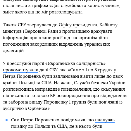
після листа з грифом «Для службового користування»,
зміст якого він не міг розголошувати.
Також СБУ звернулася до Офісу президента, Кабінету
міністрів і Верховної Ради з пропозицією врахувати
інформацію про плани росії під час організації та
погодження закордонних відряджень українських
делегацій.
У пресслужбі партії «Європейська солідарність»
прокоментували
дані СБУ так: «Саме з 1 по 8 грудня у
Петра Порошенка були заплановані візити лише до двох
країни: Польщі та США. На жаль, Служба безпеки України
розповсюдила неправдиве повідомлення, що скасування
підписаного головою ВР розпорядження про відрядження
та заборона виїзду Порошенку 1 грудня були повʼязані із
зустріччю з Орбаном».
Сам Петро Порошенко повідомляв, що
планував
поїздку до Польщі та США
, де в нього були