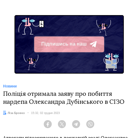
Підпишись на наш
Telegram
Новини
Поліція отримала заяву про побиття
нардепа Олександра Дубінського в СІЗО
Автор:
Ліза Бровко
Дата:
15:32, 02 грудня 2023
Facebook
Twitter
Telegram
Viber