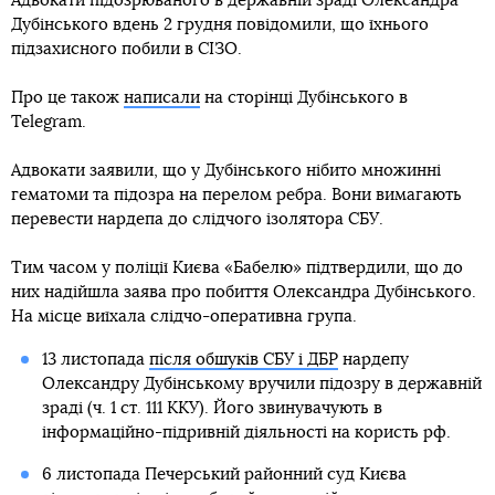
Адвокати підозрюваного в державній зраді Олександра
Дубінського вдень 2 грудня повідомили, що їхнього
підзахисного побили в СІЗО.
Про це також
написали
на сторінці Дубінського в
Telegram.
Адвокати заявили, що у Дубінського нібито множинні
гематоми та підозра на перелом ребра. Вони вимагають
перевести нардепа до слідчого ізолятора СБУ.
Тим часом у поліції Києва «Бабелю» підтвердили, що до
них надійшла заява про побиття Олександра Дубінського.
На місце виїхала слідчо-оперативна група.
13 листопада
після обшуків СБУ і ДБР
нардепу
Олександру Дубінському вручили підозру в державній
зраді (ч. 1 ст. 111 ККУ). Його звинувачують в
інформаційно-підривній діяльності на користь рф.
6 листопада Печерський районний суд Києва