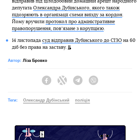
відправив під цілодобовий домашній арешт народного
депутата
Олександра Дубінського, якого також
підозрюють в організації схеми виїзду за кордон
.
Йому вручили
протокол про адміністративне
правопорушення, повʼязане з корупцією
.
14 листопада
суд відправив Дубінського до СІЗО
на 60
діб без права на заставу.
Автор:
Ліза Бровко
Facebook
Twitter
Telegram
Viber
Теги:
Олександр Дубінський
поліція