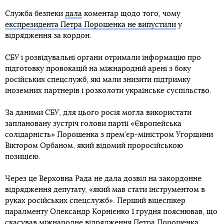
Служба безпеки
дала
коментар щодо того, чому
експрезидента Петра Порошенка не випустили
у
відрядження за кордон.
СБУ і розвідувальні органи отримали інформацію про
підготовку провокацій на міжнародній арені з боку
російських спецслужб, які мали знизити підтримку
іноземних партнерів і розколоти українське суспільство.
За даними СБУ, для цього росія могла використати
заплановану зустріч голови партії «Європейська
солідарність» Порошенка з прем’єр-міністром Угорщини
Віктором Орбаном, який відомий проросійською
позицією.
Через це Верховна Рада не дала дозвіл на закордонне
відрядження депутату, «який мав стати інструментом в
руках російських спецслужб». Перший віцеспікер
паралменту Олександр Корнієнко 1 грудня пояснював, що
скасував міжнародне відрядження Петра Порошенка