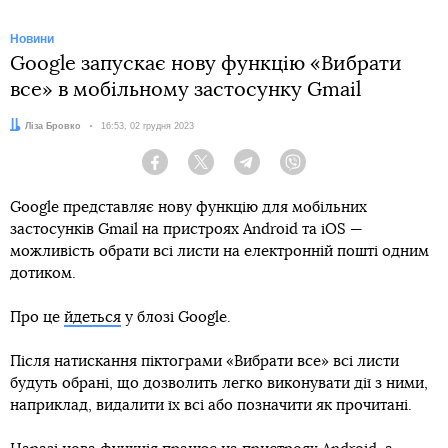
Новини
Google запускає нову функцію «Вибрати
все» в мобільному застосунку Gmail
Автор:
Ліза Бровко
Дата:
16:53, 02 грудня 2023
Facebook
Twitter
Telegram
Viber
Google представляє нову функцію для мобільних
застосунків Gmail на пристроях Android та iOS —
можливість обрати всі листи на електронній пошті одним
дотиком.
Про це
йдеться
у блозі Google.
Після натискання піктограми «Вибрати все» всі листи
будуть обрані, що дозволить легко виконувати дії з ними,
наприклад, видалити їх всі або позначити як прочитані.