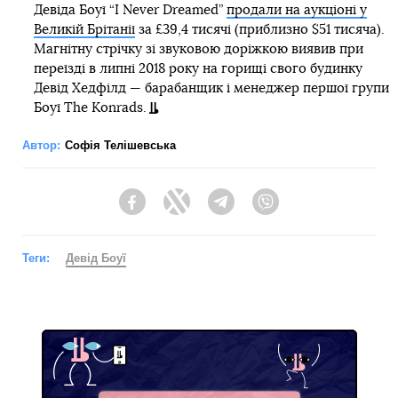
Девіда Боуї “I Never Dreamed”
продали на аукціоні у
Великій Брітанії
за £39,4 тисячі (приблизно $51 тисяча).
Магнітну стрічку зі звуковою доріжкою виявив при
переїзді в липні 2018 року на горищі свого будинку
Девід Хедфілд — барабанщик і менеджер першої групи
Боуї The Konrads.
Автор:
Софія Телішевська
Facebook
Twitter
Telegram
Viber
Теги:
Девід Боуї