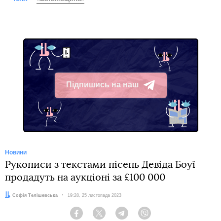
Підпишись на наш
Telegram
Новини
Рукописи з текстами пісень Девіда Боуї
продадуть на аукціоні за £100 000
Автор:
Софія Телішевська
Дата:
19:28, 25 листопада 2023
Facebook
Twitter
Telegram
Viber