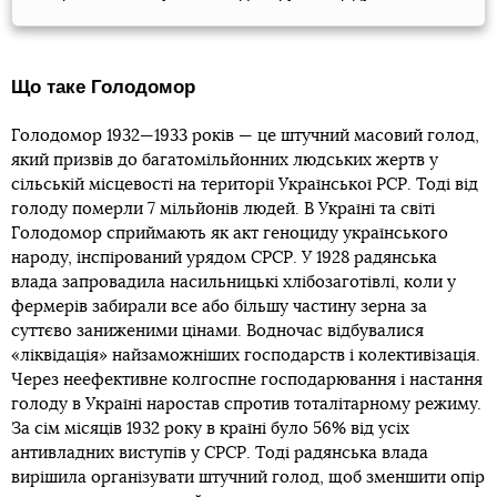
Що таке Голодомор
Голодомор 1932—1933 років — це штучний масовий голод,
який призвів до багатомільйонних людських жертв у
сільській місцевості на території Української РСР. Тоді від
голоду померли 7 мільйонів людей. В Україні та світі
Голодомор сприймають як акт геноциду українського
народу, інспірований урядом СРСР. У 1928 радянська
влада запровадила насильницькі хлібозаготівлі, коли у
фермерів забирали все або більшу частину зерна за
суттєво заниженими цінами. Водночас відбувалися
«ліквідація» найзаможніших господарств і колективізація.
Через неефективне колгоспне господарювання і настання
голоду в Україні наростав спротив тоталітарному режиму.
За сім місяців 1932 року в країні було 56% від усіх
антивладних виступів у СРСР. Тоді радянська влада
вирішила організувати штучний голод, щоб зменшити опір