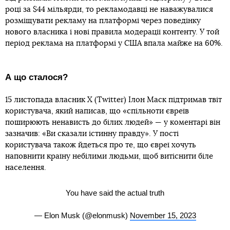
році за $44 мільярди, то рекламодавці не наважувалися
розміщувати рекламу на платформі через поведінку
нового власника і нові правила модерації контенту. У той
період реклама на платформі у США впала майже на 60%.
А що сталося?
15 листопада власник X (Twitter) Ілон Маск підтримав твіт
користувача, який написав, що «спільноти євреїв
поширюють ненависть до білих людей» — у коментарі він
зазначив: «Ви сказали істинну правду». У пості
користувача також йдеться про те, що євреї хочуть
наповнити країну небілими людьми, щоб витіснити біле
населення.
You have said the actual truth
— Elon Musk (@elonmusk)
November 15, 2023