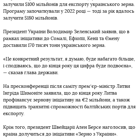
залучили $100 мільйонів для експорту українського зерна.
Програму започаткували у 2022 році — тоді за рік вдалось
залучити $180 мільйонів.
Президент України Володимир Зеленський заявив, що в
рамках ініціативи до Сомалі, Ефіопії, Кенії та Ємену
доставили 170 тисяч тонн українського зерна.
«Це конкретний результат, я думаю, буде набагато більше,
і сподіваюсь, що до кінця року ця цифра буде подвоєна»,
— сказав глава держави.
На пресконференції після саміту премʼєр-міністр Литви
Інгріда Шимоніте заявила, що до кінця року Литва
профінансує зернову ініціативу на €2 мільйони, а також
підвищить транзитні спроможності балтійських портів для
експорту.
Крім того, президент Швейцарії Ален Берсе наголосив, що
країна долучиться до ініціативи «Зерно з України».