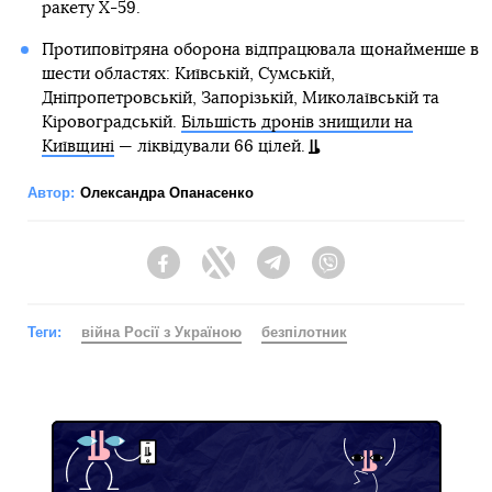
ракету Х-59.
Протиповітряна оборона відпрацювала щонайменше в
шести областях: Київській, Сумській,
Дніпропетровській, Запорізькій, Миколаївській та
Кіровоградській.
Більшість дронів знищили на
Київщині
— ліквідували 66 цілей.
Автор:
Олександра Опанасенко
Facebook
Twitter
Telegram
Viber
Теги:
війна Росії з Україною
безпілотник