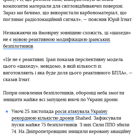
композитні матеріали для світловідбиваючої поверхні.
Зараз ми бачимо, що використали карбономатеріал, що
поглинає радіолокаційний сигнал», — пояснив Юрій Ігнат.
Незважаючи на ймовірну зовнішню схожість, ці «шахеди»
не є
новою реактивною модифікацією іранських
безпілотників
.
«Це не є реактивні. Іран показав перспективну модель
цього «шахеду», невідомо, в якій кількості їх
виготовляють і яка буде доля цього реактивного БПЛА», —
сказав Ігнат.
Попри оновлення безпілотників, оборонці неба змогли
знищити майже всі запущені вночі по Україні дрони.
Уночі 25 листопада
росія атакувала Україну
рекордною кількістю дронів
Shahed. Зафіксували
пуски майже 75 безпілотників. З них Сили ППО збили
74. На Дніпропетровщині знищили керовану авіаційну