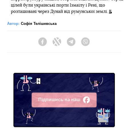
цілей були українські порти Ізмаїлу і Рені, що
розташовані через Дунай від румунської землі.
Автор:
Софія Телішевська
Facebook
Twitter
Telegram
Viber
Підпишись на наш
Facebook