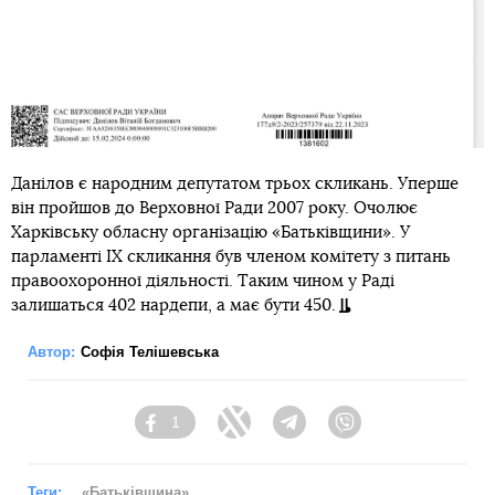
Данілов є народним депутатом трьох скликань. Уперше
він пройшов до Верховної Ради 2007 року. Очолює
Харківську обласну організацію «Батьківщини». У
парламенті IX скликання був членом комітету з питань
правоохоронної діяльності. Таким чином у Раді
залишаться 402 нардепи, а має бути 450.
Автор:
Софія Телішевська
1
Facebook
Twitter
Telegram
Viber
Теги:
«Батьківщина»