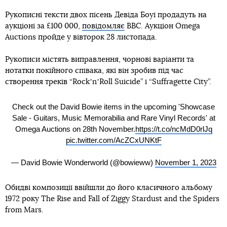
Рукописні тексти двох пісень Девіда Боуї продадуть на
аукціоні за £100 000,
повідомляє
ВВС. Аукціон Omega
Auctions пройде у вівторок 28 листопада.
Рукописи містять виправлення, чорнові варіанти та
нотатки покійного співака, які він зробив під час
створення треків “RockʼnʼRoll Suicide” і “Suffragette City”.
Check out the David Bowie items in the upcoming 'Showcase
Sale - Guitars, Music Memorabilia and Rare Vinyl Records' at
Omega Auctions on 28th November.
https://t.co/ncMdD0rlJq
pic.twitter.com/AcZCxUNKtF
— David Bowie Wonderworld (@bowieww)
November 1, 2023
Обидві композиції ввійшли до його класичного альбому
1972 року The Rise and Fall of Ziggy Stardust and the Spiders
from Mars.