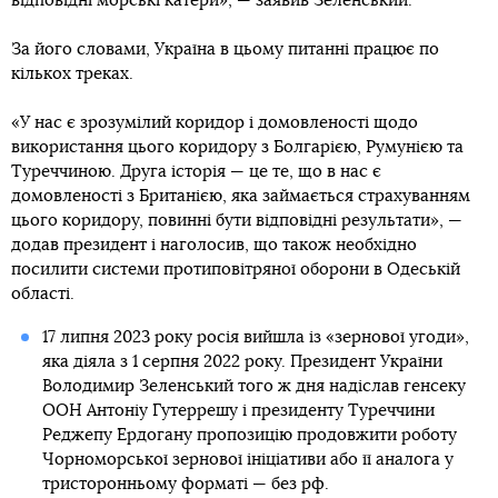
відповідні морські катери», — заявив Зеленський.
За його словами, Україна в цьому питанні працює по
кількох треках.
«У нас є зрозумілий коридор і домовленості щодо
використання цього коридору з Болгарією, Румунією та
Туреччиною. Друга історія — це те, що в нас є
домовленості з Британією, яка займається страхуванням
цього коридору, повинні бути відповідні результати», —
додав президент і наголосив, що також необхідно
посилити системи протиповітряної оборони в Одеській
області.
17 липня 2023 року росія вийшла із «зернової угоди»,
яка діяла з 1 серпня 2022 року. Президент України
Володимир Зеленський того ж дня надіслав генсеку
ООН Антоніу Гутеррешу і президенту Туреччини
Реджепу Ердогану пропозицію продовжити роботу
Чорноморської зернової ініціативи або її аналога у
тристоронньому форматі — без рф.