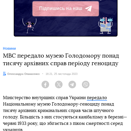
Підпишись на наш
Telegram
Новини
МВС передало музею Голодомору понад
тисячу архівних справ періоду геноциду
Автор:
Олександра Опанасенко
Дата:
16:21, 25 листопада 2023
Facebook
Twitter
Telegram
Viber
Міністерство внутрішніх справ України
передало
Національному музею Голодомору-геноциду понад
тисячу архівних кримінальних справ часів штучного
голоду. Більшість з них стосуються канібалізму в березні—
червні 1933 року, що збігається з піком смертності серед
українців.