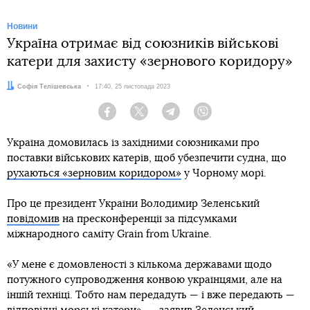
Новини
Україна отримає від союзників військові
катери для захисту «зернового коридору»
Автор:
Софія Телішевська
Дата:
17:40, 25 листопада 2023
Facebook
Twitter
Telegram
Viber
Україна домовилась із західними союзниками про
поставки військових катерів, щоб убезпечити судна, що
рухаються «зерновим коридором»
у Чорному морі.
Про це президент України Володимир Зеленський
повідомив
на пресконференції за підсумками
міжнародного саміту Grain from Ukraine.
«У мене є домовленості з кількома державами щодо
потужного супроводження конвою українцями, але на
іншій техніці. Тобто нам передадуть — і вже передають —