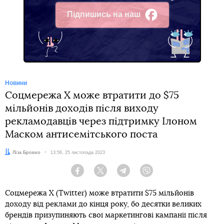
Підпишись на наш
Facebook
Новини
Соцмережа X може втратити до $75
мільйонів доходів після виходу
рекламодавців через підтримку Ілоном
Маском антисемітського поста
Автор:
Ліза Бровко
Дата:
13:56, 25 листопада 2023
Facebook
Twitter
Telegram
Viber
Соцмережа X (Twitter) може втратити $75 мільйонів
доходу від реклами до кінця року, бо десятки великих
брендів призупиняють свої маркетингові кампанії після