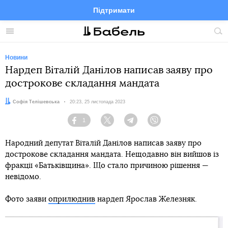
Підтримати
Facebook
Telegram
Twitter
Instagram
Меню
По
по
сай
Новини
Нардеп Віталій Данілов написав заяву про
дострокове складання мандата
Автор:
Софія Телішевська
Дата:
20:23, 25 листопада 2023
1
Facebook
Twitter
Telegram
Viber
Народний депутат Віталій Данілов написав заяву про
дострокове складання мандата. Нещодавно він вийшов із
фракції «Батьківщина». Що стало причиною рішення —
невідомо.
Фото заяви
оприлюднив
нардеп Ярослав Железняк.