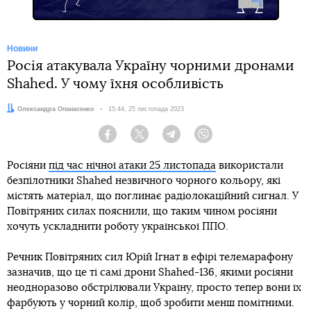
Новини
Росія атакувала Україну чорними дронами
Shahed. У чому їхня особливість
Автор:
Олександра Опанасенко
Дата:
15:44, 25 листопада 2023
Facebook
Twitter
Telegram
Viber
Росіяни
під час нічної атаки 25 листопада
використали
безпілотники Shahed незвичного чорного кольору, які
містять матеріал, що поглинає радіолокаційний сигнал. У
Повітряних силах пояснили, що таким чином росіяни
хочуть ускладнити роботу української ППО.
Речник Повітряних сил Юрій Ігнат в ефірі телемарафону
зазначив, що це ті самі дрони Shahed-136, якими росіяни
неодноразово обстрілювали Україну, просто тепер вони їх
фарбують у чорний колір, щоб зробити менш помітними.