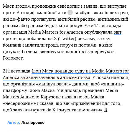
Маск згодом продовжив свій допис і заявив, що виступає
проти
Антидифамаційної ліги
та «будь-яких інших груп,
Довідка
які де-факто пропагують антибілий расизм, антиазійський
расизм або расизм будь-якого роду». Уже 17 листопада
організація Media Matters for America опублікувала
звіт
про те, що побачила на X (Twitter) рекламу, за яку
компанії заплатили гроші, поруч із постами, в яких
цитують Гітлера, звеличують нацистів і заперечують
Голокост.
21 листопада
Ілон Маск подав до суду на Media Matters for
America за звинувачення в антисемітизмі
. У позові йдеться,
що організація «маніпулювала» даними, щоб «знищити»
платформу Ілона Маска. У відповідь президент Media
Matters Анджело Карузоне назвав позов Маска
«несерйозним» і сказав, що він «призначений для того,
щоб залякати критиків X і змусити їх мовчати».
Автор:
Ліза Бровко