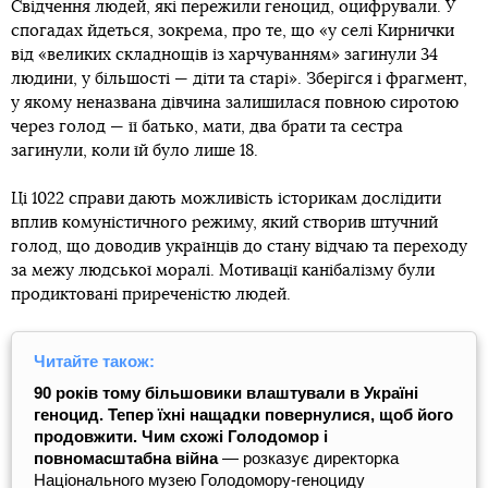
Свідчення людей, які пережили геноцид, оцифрували. У
спогадах йдеться, зокрема, про те, що «у селі Кирнички
від «великих складнощів із харчуванням» загинули 34
людини, у більшості — діти та старі». Зберігся і фрагмент,
у якому неназвана дівчина залишилася повною сиротою
через голод — її батько, мати, два брати та сестра
загинули, коли їй було лише 18.
Ці 1022 справи дають можливість історикам дослідити
вплив комуністичного режиму, який створив штучний
голод, що доводив українців до стану відчаю та переходу
за межу людської моралі. Мотивації канібалізму були
продиктовані приреченістю людей.
Читайте також:
90 років тому більшовики влаштували в Україні
геноцид. Тепер їхні нащадки повернулися, щоб його
продовжити. Чим схожі Голодомор і
повномасштабна війна
— розказує директорка
Національного музею Голодомору-геноциду