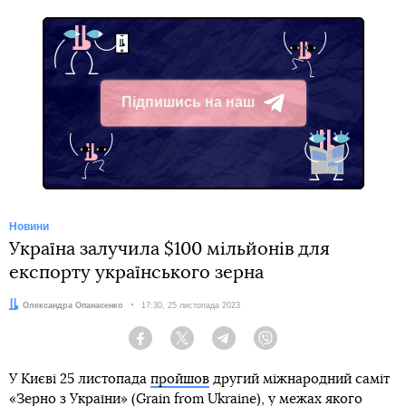
Підпишись на наш
Telegram
Новини
Україна залучила $100 мільйонів для
експорту українського зерна
Автор:
Олександра Опанасенко
Дата:
17:30, 25 листопада 2023
Facebook
Twitter
Telegram
Viber
У Києві 25 листопада
пройшов
другий міжнародний саміт
«Зерно з України» (Grain from Ukraine), у межах якого