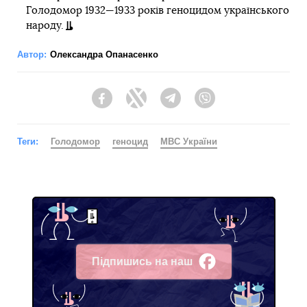
Голодомор 1932—1933 років геноцидом українського
народу.
Автор:
Олександра Опанасенко
Facebook
Twitter
Telegram
Viber
Теги:
Голодомор
геноцид
МВС України
Підпишись на наш
Facebook