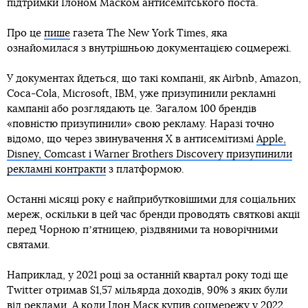
підтримки Ілоном Маском антисемітського поста.
Про це
пише
газета The New York Times, яка
ознайомилася з внутрішньою документацією соцмережі.
У документах йдеться, що такі компанії, як Airbnb, Amazon,
Coca-Cola, Microsoft, IBM, уже призупинили рекламні
кампанії або розглядають це. Загалом 100 брендів
«повністю призупинили» свою рекламу. Наразі точно
відомо, що через звинувачення Х в антисемітизмі
Apple,
Disney, Comcast і Warner Brothers Discovery призупинили
рекламні контракти
з платформою.
Останні місяці року є найприбутковішими для соціальних
мереж, оскільки в цей час бренди проводять святкові акції
перед Чорною пʼятницею, різдвяними та новорічними
святами.
Наприклад, у 2021 році за останній квартал року тоді ще
Twitter отримав $1,57 мільярда доходів, 90% з яких були
від реклами. А коли Ілон Маск купив соцмережу у 2022