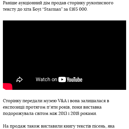
Раніше аукціонний дім продав сторінку рукописного
тексту до хіта Боуї “Starman” за £165 000.
Сторінку передали музею V&A і вона залишалася в
експозиції протягом пʼяти років, поки виставка
подорожувала світом між 2013 і 2018 роками.
На продаж також виставили книгу текстів пісень, яка