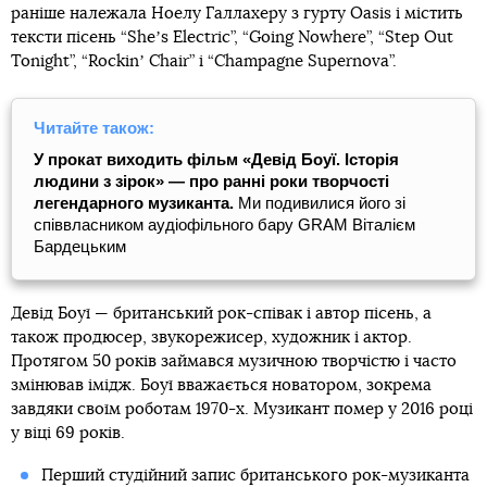
раніше належала Ноелу Галлахеру з гурту Oasis і містить
тексти пісень “Sheʼs Electric”, “Going Nowhere”, “Step Out
Tonight”, “Rockinʼ Chair” і “Champagne Supernova”.
Читайте також:
У прокат виходить фільм «Девід Боуї. Історія
людини з зірок» — про ранні роки творчості
легендарного музиканта.
Ми подивилися його зі
співвласником аудіофільного бару GRAM Віталієм
Бардецьким
Девід Боуї — британський рок-співак і автор пісень, а
також продюсер, звукорежисер, художник і актор.
Протягом 50 років займався музичною творчістю і часто
змінював імідж. Боуї вважається новатором, зокрема
завдяки своїм роботам 1970-х. Музикант помер у 2016 році
у віці 69 років.
Перший студійний запис британського рок-музиканта