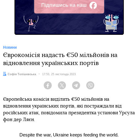
Підпишись на наш
Facebook
Новини
Єврокомісія надасть €50 мільйонів на
відновлення українських портів
Автор:
Софія Телішевська
Дата:
17:53, 25 листопада 2023
Facebook
Twitter
Telegram
Viber
Європейська комісія виділить €50 мільйонів на
відновлення українських портів, які постраждали від
російських атак, повідомила президентка установи Урсула
фон дер Ляєн.
Despite the war, Ukraine keeps feeding the world.