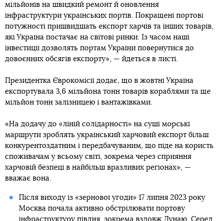
мільйонів на швидкий ремонт й оновлення
інфраструктури українських портів. Покращені портові
потужності пришвидшать експорт харчів та інших товарів,
які Україна постачає на світові ринки. Із часом наші
інвестиції дозволять портам України повернутися до
довоєнних обсягів експорту», — йдеться в листі.
Президентка Єврокомісії додає, що в жовтні Україна
експортувала 3,6 мільйона тонн товарів кораблями та ще
мільйон тонн залізницею і вантажівками.
«На додачу до «ліній солідарності» на суші морські
маршрути зроблять український харчовий експорт більш
конкурентоздатним і передбачуваним, що піде на користь
споживачам у всьому світі, зокрема через сприяння
харчовій безпеці в найбільш вразливих регіонах», —
вважає вона.
Після виходу із «зернової угоди» 17 липня 2023 року
Москва почала активно обстрілювати портову
інфраструктуру півдня, зокрема вздовж Дунаю. Серед