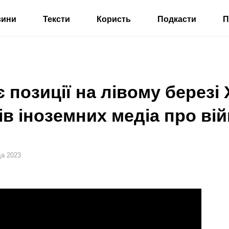
вини
Тексти
Користь
Подкасти
П
є позиції на лівому берез
ів іноземних медіа про ві
да 2023