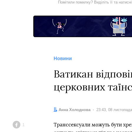
Помітили помилку? Виділіть її та натисн
Новини
Ватикан відпов
церковних таїн
Автор:
Анна Холоднова
Дата:
23:43, 08 листопад
Транссексуали можуть бути хре
1
Facebook