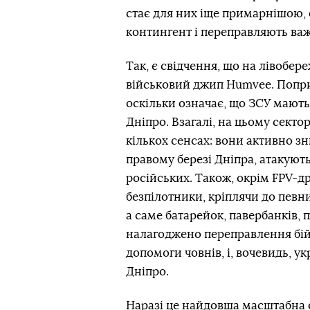
стає для них іще примарнішою, 
контингент і переправляють важ
Так, є свідчення, що на лівоб
військовий джип Humvee. Попри 
оскільки означає, що ЗСУ мають
Дніпро. Взагалі, на цьому секто
кількох сенсах: вони активно зн
правому березі Дніпра, атакуют
російських. Також, окрім FPV-д
безпілотники, кріплячи до певн
а саме батарейок, павербанків, 
налагоджено переправлення бійці
допомоги човнів, і, вочевидь, у
Дніпро.
Наразі це найдовша масштабна о