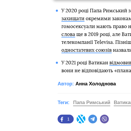
У 2020 році Папа Римський 
захищати
окремими законами
гомосексуали мають право на 
слова
ще в 2019 році, але Ва
телекомпанії Televisa. Пізні
одностатевих союзів
назвали
У 2021 році Ватикан
відмовив
вони не відповідають «план
Автор:
Анна Холоднова
Теги:
Папа Римський
Ватика
1
Facebook
Twitter
Telegram
Viber