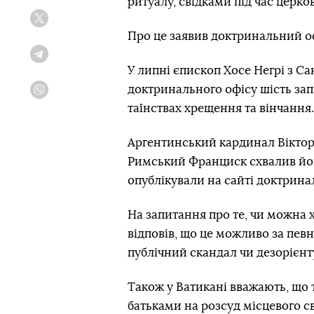
ритуалу, свідками під час церк
Twitter
Про це заявив доктринальний о
Telegram
У липні єпископ Хосе Негрі з Са
доктринального офісу шість зап
Viber
таїнствах хрещення та вінчання.
Аргентинський кардинал Віктор
Римський Франциск схвалив його
опублікували на сайті доктрина
На запитання про те, чи можна 
відповів, що це можливо за пев
публічний скандал чи дезорієнт
Також у Ватикані вважають, що
батьками на розсуд місцевого с