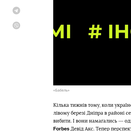
Telegram
Viber
«Бабель»
Кілька тижнів тому, коли украї
лівому березі Дніпра в районі с
вибити. І вони намагались ― од
Forbes
Девід Акс. Тепер перспек