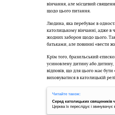
вінчання, але місцевий священ
щодо цього питання.
Людина, яка перебуває в одност
католицькому вінчанні, адже в
жодних заборон щодо цього. Та
батьками, але повинні «вести жит
Крім того, бразильський єписко
усиновлену дитину або дитину,
відповів, що для цього має бути
виховуватися в католицькій реліг
Читайте також:
Серед католицьких священиків чи
Церква їх переслідує і звинувачує