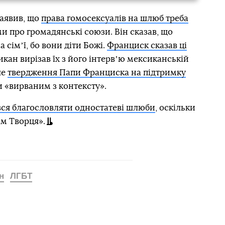
заявив, що
права гомосексуалів на шлюб треба
 про громадянські союзи. Він сказав, що
сімʼї, бо вони діти Божі.
Франциск сказав ці
тикан вирізав їх з його інтервʼю мексиканській
ше
твердження Папи Франциска на підтримку
 «вирваним з контексту».
ся благословляти одностатеві шлюби
, оскільки
ам Творця».
н
ЛГБТ