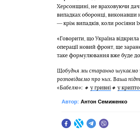
Херсонщині, не враховуючи дач 
випадках оборонці, виконавши н
― крім випадків, коли росіяни ї
«Говорити, що Україна відкрила
операції новий фронт, ще заран
таке формулювання вже буде д
Щобудня ми старанно шукаємо н
розповідаємо про них. Ваша під
«Бабелю»: 🔸
у гривні
🔸
у крипто
Автор:
Антон Семиженко
Facebook
Twitter
Telegram
Viber