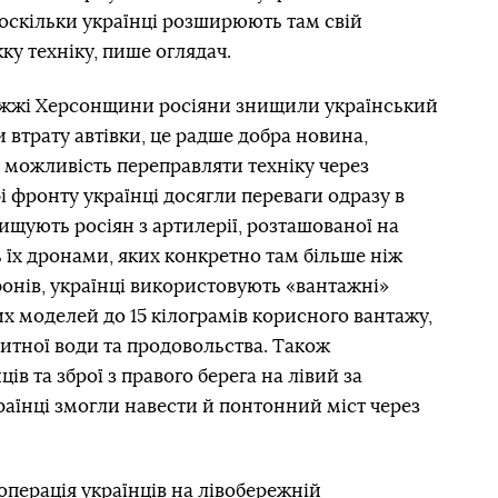
оскільки українці розширюють там свій
ку техніку, пише оглядач.
ережжі Херсонщини росіяни знищили український
втрату автівки, це радше добра новина,
 можливість переправляти техніку через
рі фронту українці досягли переваги одразу в
ищують росіян з артилерії, розташованої на
ь їх дронами, яких конкретно там більше ніж
ронів, українці використовують «вантажні»
их моделей до 15 кілограмів корисного вантажу,
питної води та продовольства. Також
в та зброї з правого берега на лівий за
країнці змогли навести й понтонний міст через
перація українців на лівобережній