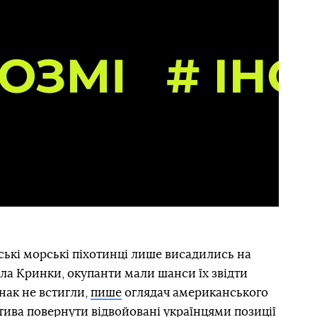
нські морські піхотинці лише висадились на
ела Кринки, окупанти мали шанси їх звідти
нак не встигли,
пише
оглядач американського
тива повернути відвойовані українцями позиції