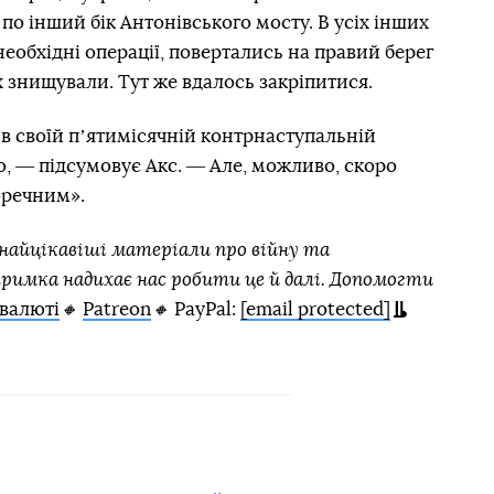
по інший бік Антонівського мосту. В усіх інших
еобхідні операції, повертались на правий берег
х знищували. Тут же вдалось закріпитися.
 в своїй пʼятимісячній контрнаступальній
о, ― підсумовує Акс. ― Але, можливо, скоро
оречним».
айцікавіші матеріали про війну та
тримка надихає нас робити це й далі. Допомогти
валюті
🔸
Patreon
🔸
PayPal:
[email protected]