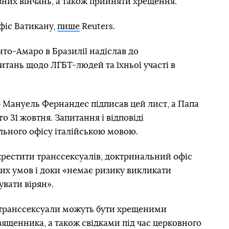
овних вінчань, а також прийняти хрещення.
фіс Ватикану,
пише
Reuters.
нто-Амаро в Бразилії надіслав до
итань щодо ЛГБТ-людей та їхньої участі в
 Мануель Фернандес підписав цей лист, а Папа
 31 жовтня. Запитання і відповіді
льного офісу італійською мовою.
хрестити транссексуалів, доктринальний офіс
них умов і доки «немає ризику викликати
увати вірян».
 транссексуали можуть бути хрещеними
вященника, а також свідками під час церковного