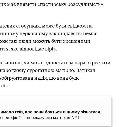
ник має виявити «пастирську розсудливість»
атевих стосунках, може бути свідком на
 чинному церковному законодавстві немає
кож такі люди можуть бути хрещеними
тя, яке відповідає вірі».
п запитав, чи може одностатева пара охрестити
 народжену сурогатною матірʼю. Ватикан
 «обґрунтована надія, що вона буде
ії».
мало геїв, але вони бояться в цьому зізнатися.
 в педофілії — переказуємо матеріал NYT