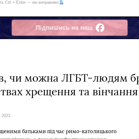
іть
Ctrl
+
Enter
— ми виправимо
Підпишись на наш
Facebook
ів, чи можна ЛГБТ-людям бр
ствах хрещення та вінчання
а 2023
щеними батьками під час римо-католицького