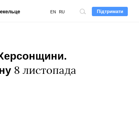
Підтримати
екельце
Пошук
EN
RU
по
сайту
і Херсонщини.
йну
8 листопада