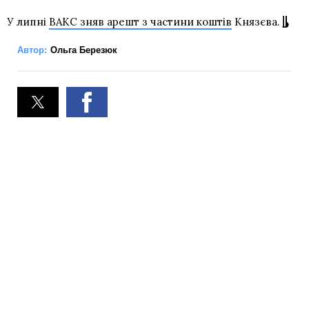
У липні
ВАКС зняв арешт з частини коштів
Князєва.
Автор:
Ольга Березюк