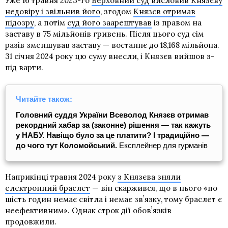
Уже 16 травня 2023-го
Верховний суд висловив Князєву
недовіру і звільнив його
, згодом
Князєв отримав
підозру
, а потім
суд його заарештував
із правом на
заставу в 75 мільйонів гривень. Після цього суд сім
разів зменшував заставу — востаннє до 18,168 мільйона.
31 січня 2024 року цю суму внесли, і Князєв вийшов з-
під варти.
Читайте також:
Головний суддя України Всеволод Князєв отримав
рекордний хабар за (законне) рішення — так кажуть
у НАБУ. Навіщо було за це платити? І традиційно —
до чого тут Коломойський.
Експлейнер для гурманів
Наприкінці травня 2024 року
з Князєва зняли
електронний браслет
— він скаржився, що в нього «по
шість годин немає світла і немає звʼязку, тому браслет є
неефективним». Однак строк дії обовʼязків
продовжили.