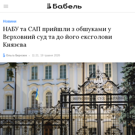
Меню
Новини
НАБУ та САП прийшли з обшуками у
Верховний суд та до його ексголови
Князєва
Автор:
Дата:
Ольга Березюк
11:21, 19 травня 2026