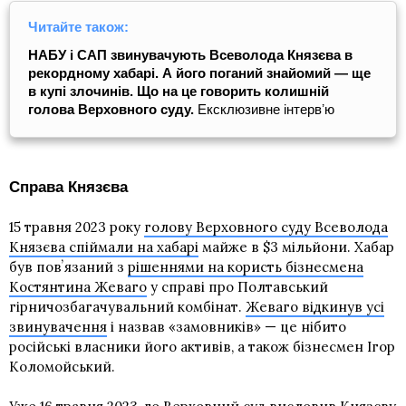
Читайте також:
НАБУ і САП звинувачують Всеволода Князєва в
рекордному хабарі. А його поганий знайомий — ще
в купі злочинів. Що на це говорить колишній
голова Верховного суду.
Ексклюзивне інтервʼю
Справа Князєва
15 травня 2023 року
голову Верховного суду Всеволода
Князєва спіймали на хабарі
майже в $3 мільйони. Хабар
був повʼязаний з
рішеннями на користь бізнесмена
Костянтина Жеваго
у справі про Полтавський
гірничозбагачувальний комбінат.
Жеваго відкинув усі
звинувачення
і назвав «замовників» — це нібито
російські власники його активів, а також бізнесмен Ігор
Коломойський.