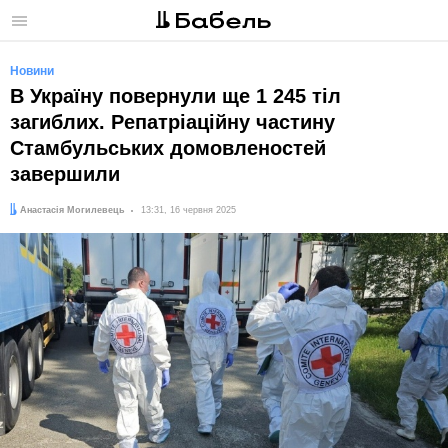
Меню
Новини
В Україну повернули ще 1 245 тіл
загиблих. Репатріаційну частину
Стамбульських домовленостей
завершили
Автор:
Дата:
Анастасія Могилевець
13:31, 16 червня 2025