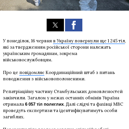
У понеділок, 16 червня
в Україну повернули ще 1 245 тіл
,
які за твердженням російської сторони належать
українським громадянам, зокрема
військовослужбовцям.
Про це
повідомляє
Координаційний штаб з питань
поводження з військовополоненими.
Репатріаційну частину Стамбульських домовленостей
закінчили. Загалом у межах останніх обмінів Україна
отримала
. Далі слідчі та фахівці МВС
6 057 тіл полеглих
проведуть експертизи та ідентифікуватимуть особи
загиблих.