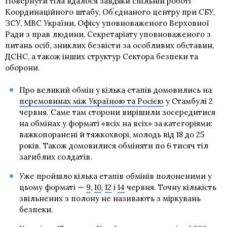
Повернути тіла вдалося завдяки спільній роботі
Координаційного штабу, Обʼєднаного центру при СБУ,
ЗСУ, МВС України, Офісу уповноваженого Верховної
Ради з прав людини, Секретаріату уповноваженого з
питань осіб, зниклих безвісти за особливих обставин,
ДСНС, а також інших структур Сектора безпеки та
оборони.
Про великий обмін у кілька етапів домовились на
перемовинах між Україною та Росією
у Стамбулі 2
червня. Саме там сторони вирішили зосередитися
на обмінах у форматі «всіх на всіх» за категоріями:
важкопоранені й тяжкохворі, молодь від 18 до 25
років. Також домовилися обміняти по 6 тисяч тіл
загиблих солдатів.
Уже пройшло кілька етапів обмінів полоненими у
цьому форматі —
9
,
10
,
12
і
14
червня. Точну кількість
звільнених з полону не називають з міркувань
безпеки.