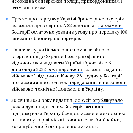
необхідна болгарській поліції, прикордонникам і
рятувальникам.
Проєкт про передачу Україні бронетранспортерів
схвалили ще в серпні. А 22 листопада
парламент
Болгарії остаточно ухвалив угоду
про передачу 100
списаних бронетранспортерів.
На початку російського повномасштабного
вторгнення до України Болгарія офіційно
відмовлялася надавати Україні зброю. Але
3
листопада 2022 року
парламент
схвалив надання
військової підтримки Києву. 23 грудня у Болгарії
повідомили про початок
передавання військової й
військово-технічної допомоги в Україну
.
20 січня 2023 року видання
Die Welt опублікувало
розслідування
, за яким Болгарія активно
підтримувала Україну боєприпасами й дизельним
паливом у перші місяці повномасштабної війни,
хоча публічно була проти постачання.