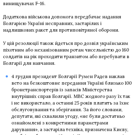
винищувачах F-16.
Додаткова військова допомога передбачає надання
Болгарією Україні несправних, застарілих і
надлишкових ракет для протиповітряної оборони.
У цій резолюції також йдеться про дозвіл українським
піхотним або механізованим ротам чисельністю до 160
солдатів на рік проходити транзитом або перебувати в
Болгарії для навчання.
4 грудня президент Болгарії Румен Радев наклав
вето на безкоштовне передання Україні близько 100
бронетранспортерів із запасів Міністерства
внутрішніх справ Болгарії. МВС жодного разу їх так
і не використало, а останні 25 років платить за їхнє
обслуговування та зберігання. За його словами,
депутати, які схвалили угоду, «не були достатньо
ознайомлені з конкретними параметрами
дарування», а застаріла техніка, призначена Києву,