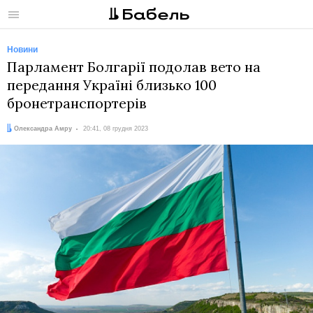
Меню
Новини
Парламент Болгарії подолав вето на
передання Україні близько 100
бронетранспортерів
Автор:
Дата:
Олександра Амру
20:41, 08 грудня 2023