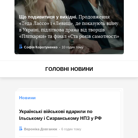
Що подивитися у вихідні.
Продовження
«Теда Лассо» і «Левиці», де показують війну
в Україні, підліткова драма від творців
«Пліткарки» та фінал «Ста років самотності»
Автор:
Дата:
Софія Коротуненко
10 годин тому
ГОЛОВНІ НОВИНИ
Новини
Українські військові вдарили по
Ільському і Сизранському НПЗ у РФ
Автор:
Дата:
Вероніка Довганюк
6 годин тому