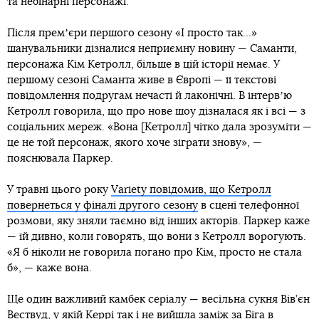
та небінарні персонажі.
Після премʼєри першого сезону «І просто так…»
шанувальники дізналися неприємну новину — Саманти,
персонажа Кім Кетролл, більше в цій історії немає. У
першому сезоні Саманта живе в Європі — її текстові
повідомлення подругам нечасті й лаконічні. В інтервʼю
Кетролл говорила, що про нове шоу дізналася як і всі — з
соціальних мереж. «Вона [Кетролл] чітко дала зрозуміти —
це не той персонаж, якого хоче зіграти знову», —
пояснювала Паркер.
У травні цього року
Variety повідомив, що Кетролл
повернеться у фіналі другого сезону
в сцені телефонної
розмови, яку зняли таємно від інших акторів. Паркер каже
— їй дивно, коли говорять, що вони з Кетролл ворогують.
«Я б ніколи не говорила погано про Кім, просто не стала
б», — каже вона.
Ще один важливий камбек серіалу — весільна сукня Вів’єн
Вествуд, у якій Керрі так і не вийшла заміж за Біга в