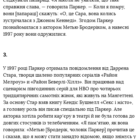
слідкували папараці. «Я ніколи не уявляла, що таке
справжня слава, — говорила Паркер. — Коли я помру,
вони [папараці] скажуть: «О, це Сара, вона колись
зустрічалася з Джоном Кеннеді». Згодом Паркер
познайомилася з актором Метью Бродеріком, а навесні
1997 року вони одружилися.
3.
У 1997 році Паркер отримала повідомлення від Даррена
Стара, творця шалено популярних серіалів «Район
Мелроуз» и «Район Беверлі-Хіллз». Він працював над
сценарієм півгодинних серій для НВО про чотирьох
тридцятирічних самотніх жінок, які живуть на Мангеттені.
За основу Стар взяв книгу Кендіс Бушнелл «Секс і місто»,
а головну роль він писав спеціально під Паркер. Але
акторка хотіла робити карʼєру в театрі й не була готова до
довгих стосунків із телебаченням. «Я памʼятаю, як вона
говорила: «Метью [Бродерік, чоловік Паркер] прочитав це
і сказав, що я можу стати занадто відомою, якщо знімусь у