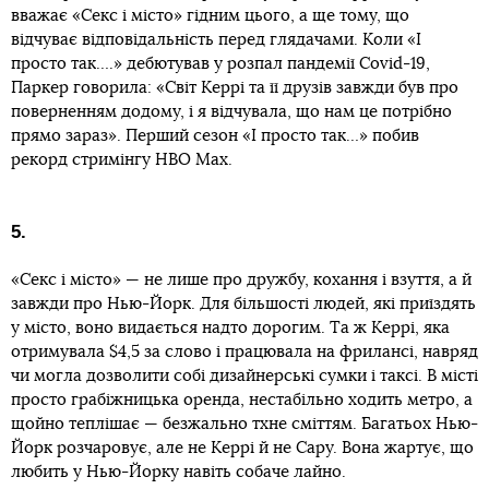
вважає «Секс і місто» гідним цього, а ще тому, що
відчуває відповідальність перед глядачами. Коли «І
просто так….» дебютував у розпал пандемії Covid-19,
Паркер говорила: «Світ Керрі та її друзів завжди був про
поверненням додому, і я відчувала, що нам це потрібно
прямо зараз». Перший сезон «І просто так…» побив
рекорд стримінгу HBO Max.
5.
«Секс і місто» — не лише про дружбу, кохання і взуття, а й
завжди про Нью-Йорк. Для більшості людей, які приїздять
у місто, воно видається надто дорогим. Та ж Керрі, яка
отримувала $4,5 за слово і працювала на фрилансі, навряд
чи могла дозволити собі дизайнерські сумки і таксі. В місті
просто грабіжницька оренда, нестабільно ходить метро, а
щойно теплішає — безжально тхне сміттям. Багатьох Нью-
Йорк розчаровує, але не Керрі й не Сару. Вона жартує, що
любить у Нью-Йорку навіть собаче лайно.