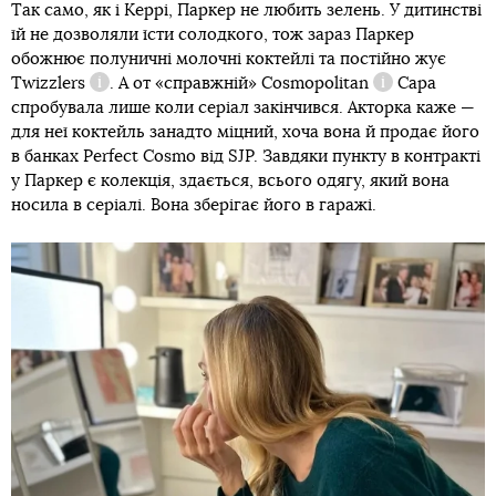
Так само, як і Керрі, Паркер не любить зелень. У дитинстві
їй не дозволяли їсти солодкого, тож зараз Паркер
обожнює полуничні молочні коктейлі та постійно жує
Twizzlers
. А от «справжній»
Cosmopolitan
Сара
Довідка
Довідка
спробувала лише коли серіал закінчився. Акторка каже —
для неї коктейль занадто міцний, хоча вона й продає його
в банках Perfect Cosmo від SJP. Завдяки пункту в контракті
у Паркер є колекція, здається, всього одягу, який вона
носила в серіалі. Вона зберігає його в гаражі.