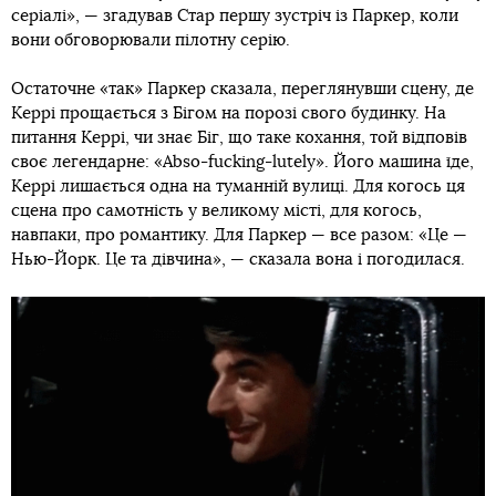
серіалі», — згадував Стар першу зустріч із Паркер, коли
вони обговорювали пілотну серію.
Остаточне «так» Паркер сказала, переглянувши сцену, де
Керрі прощається з Бігом на порозі свого будинку. На
питання Керрі, чи знає Біг, що таке кохання, той відповів
своє легендарне: «Abso-fucking-lutely». Його машина їде,
Керрі лишається одна на туманній вулиці. Для когось ця
сцена про самотність у великому місті, для когось,
навпаки, про романтику. Для Паркер — все разом: «Це —
Нью-Йорк. Це та дівчина», — сказала вона і погодилася.