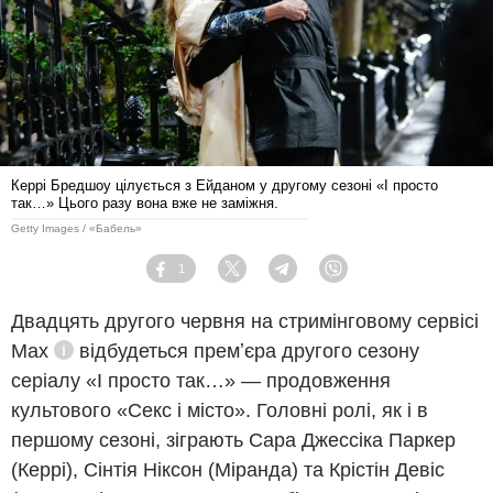
Керрі Бредшоу цілується з Ейданом у другому сезоні «І просто
так…» Цього разу вона вже не заміжня.
Getty Images / «Бабель»
1
Facebook
Twitter
Telegram
Viber
Двадцять другого червня на
стримінговому сервісі
Max
відбудеться премʼєра другого сезону
Довідка
серіалу «І просто так…» — продовження
культового «Секс і місто». Головні ролі, як і в
першому сезоні, зіграють Сара Джессіка Паркер
(Керрі), Сінтія Ніксон (Міранда) та Крістін Девіс