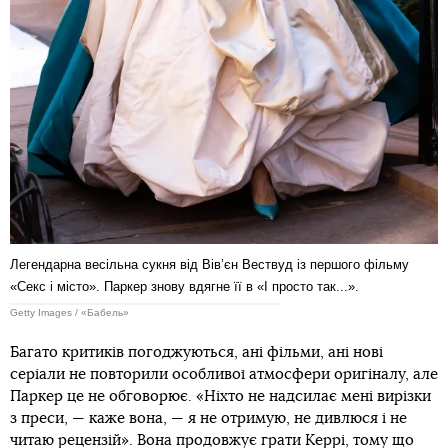
Легендарна весільна сукня від Вів’єн Вествуд із першого фільму
«Секс і місто». Паркер знову вдягне її в «І просто так...».
Getty Images / «Бабель»
Багато критиків погоджуються, ані фільми, ані нові
серіали не повторили особливої атмосфери оригіналу, але
Паркер це не обговорює. «Ніхто не надсилає мені вирізки
з преси, — каже вона, — я не отримую, не дивлюся і не
читаю рецензій». Вона продовжує грати Керрі, тому що