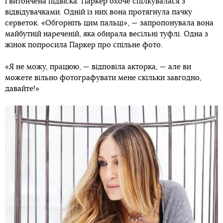
і витончена підвіска. Паркер охоче спілкувалася з
відвідувачками. Одній із них вона протягнула пачку
серветок. «Обгорніть цим пальці», — запропонувала вона
майбутній нареченій, яка обирала весільні туфлі. Одна з
жінок попросила Паркер про спільне фото.
«Я не можу, працюю, — відповіла акторка, — але ви
можете вільно фотографувати мене скільки завгодно,
давайте!»