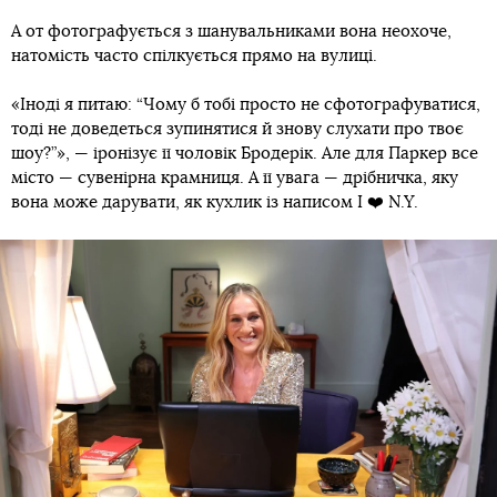
А от фотографується з шанувальниками вона неохоче,
натомість часто спілкується прямо на вулиці.
«Іноді я питаю: “Чому б тобі просто не сфотографуватися,
тоді не доведеться зупинятися й знову слухати про твоє
шоу?”», — іронізує її чоловік Бродерік. Але для Паркер все
місто — сувенірна крамниця. А її увага — дрібничка, яку
вона може дарувати, як кухлик із написом I ❤️ N.Y.