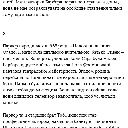
дітей. Мати акторки Барбара не раз повторювала доньці —
вона не має розраховувати на особливе ставлення тільки
тому, що знаменитість.
2.
Паркер народилася в 1965 році, в Нелсонвіллі, штат
Огайо. Її мати була шкільною вчителькою, батько Стівен —
письменник. Вони розлучилися, коли Сара була малою,
Барбара вдруге вийшла заміж за Пола Фроста, який
навчався театральної майстерності. Згодом родина
переїхала до Цинциннаті, де народилися ще четверо дітей.
Мати Паркер була домогосподаркою і хотіла прищепити
дітям любов до мистецтва. Вона не надто любила, коли
вони дивились телевізор і наполягала, щоб усі читали
книжки.
Паркер та її старший брат Тобі, який теж став
професійним актором, навчалися балету в Цинциннаті.
Підлітком Паркер ще два роки вчилася в
American Ballet