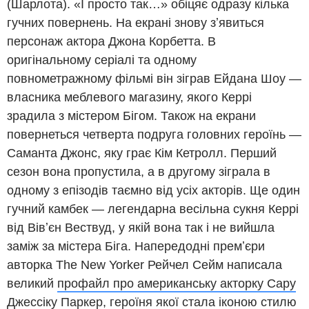
(Шарлота). «І просто так…» обіцяє одразу кілька
гучних повернень. На екрані знову зʼявиться
персонаж актора Джона Корбетта. В
оригінальному серіалі та одному
повнометражному фільмі він зіграв Ейдана Шоу —
власника меблевого магазину, якого Керрі
зрадила з містером Бігом. Також на екрани
повернеться четверта подруга головних героїнь —
Саманта Джонс, яку грає Кім Кетролл. Перший
сезон вона пропустила, а в другому зіграла в
одному з епізодів таємно від усіх акторів. Ще один
гучний камбек — легендарна весільна сукня Керрі
від Вівʼєн Вествуд, у якій вона так і не вийшла
заміж за містера Біга. Напередодні премʼєри
авторка The New Yorker Рейчел Сейм написала
великий
профайл про американську акторку Сару
Джессіку Паркер
, героїня якої стала іконою стилю