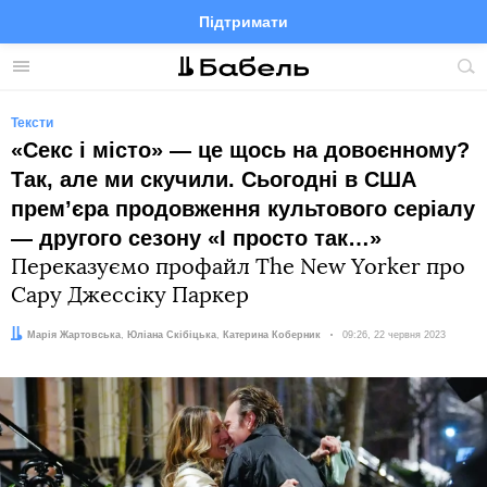
Підтримати
Facebook
Telegram
Twitter
Instagram
Меню
По
по
сай
Тексти
«Секс і місто» — це щось на довоєнному?
Так, але ми скучили. Сьогодні в США
премʼєра продовження культового серіалу
— другого сезону «І просто так…»
Переказуємо профайл The New Yorker про
Сару Джессіку Паркер
Автор:
Редактори:
Марія Жартовська
Юліана Скібіцька
,
Катерина Коберник
Дата:
09:26, 22 червня 2023