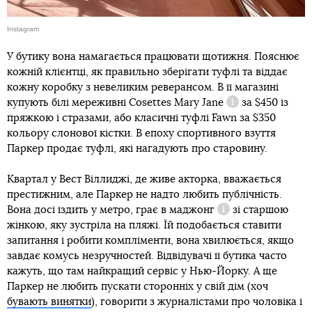
Instagram
У бутику вона намагається працювати щотижня. Пояснює
кожній клієнтці, як правильно зберігати туфлі та віддає
кожну коробку з невеликим реверансом. В її магазині
купують білі мереживні Cosettes
Mary Jane
за $450 із
Довідка
пряжкою і стразами, або класичні туфлі Fawn за $350
кольору слонової кістки. В епоху спортивного взуття
Паркер продає туфлі, які нагадують про старовину.
Квартал у Вест Віллиджі, де живе акторка, вважається
престижним, але Паркер не надто любить публічність.
Вона досі їздить у метро, грає в
маджонг
зі старшою
Довідка
жінкою, яку зустріла на пляжі. Їй подобається ставити
запитання і робити компліменти, вона хвилюється, якщо
завдає комусь незручностей. Відвідувачі її бутика часто
кажуть, що там найкращий сервіс у Нью-Йорку. А ще
Паркер не любить пускати сторонніх у свій дім (хоч
бувають винятки
), говорити з журналістами про чоловіка і