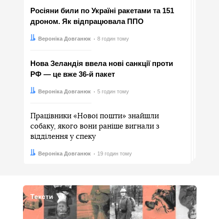
Росіяни били по Україні ракетами та 151
дроном. Як відпрацювала ППО
Автор:
Дата:
Вероніка Довганюк
8 годин тому
Нова Зеландія ввела нові санкції проти
РФ — це вже 36-й пакет
Автор:
Дата:
Вероніка Довганюк
5 годин тому
Працівники «Нової пошти» знайшли
собаку, якого вони раніше вигнали з
відділення у спеку
Автор:
Дата:
Вероніка Довганюк
19 годин тому
Тексти