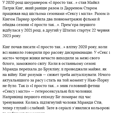
У 2020 році шоуранером «І просто так…» став Майкл
Патрік Кінг, який раніше разом із Дарреном Старом
працював над шістьома сезонами «Сексу і міста». Разом із
Кінгом Паркер зробила два повнометражні фільми й
обидва сезони «І просто так…». Премʼєра першого
відбулася у 2021 році, а другий у Штатах стартує 22 червня
2023 року.
Кінг почав писати «І просто так…» влітку 2020 року, коли
всі навколо говорили про расову дискримінацію. У «Секс і
місто» чотири жінки нечасто виходили за межі свого
білого, заможного світу. Коли в останньому сезоні
Міранда переїхала до Брукліну, її проводжали майже, як
на війну. Кінг розумів — сюжет треба актуалізувати. Нічого
актуальнішого за расу і стать на той момент у Нью-Йорку
не було. Так із «І просто так…» зник головний фетиш
«Сексу і місто» — гетеросексуальні білі чоловіки.
Наприкінці першого епізоду Біг помирає під час
тренування. Колись підтягнутий чоловік Міранди Стів,
тепер глухий і слабкий. Зате в серіалі зʼявилися кольорові