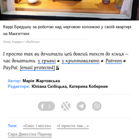
Керрі Бредшоу за роботою над черговою колонкою у своїй квартирі
на Мангеттені.
Getty Images / «Бабель»
І просто так ви дочитали цей довгий текст до кінця —
час донатити:
у гривні
🔸
у криптовалюті
🔸
Patreon
🔸
PayPal:
[email protected]
Автор:
Марія Жартовська
Редактори:
Юліана Скібіцька
,
Катерина Коберник
1
Facebook
Twitter
Telegram
Viber
Теги:
«Секс і місто»
«І просто так...»
Сара Джессіка Паркер