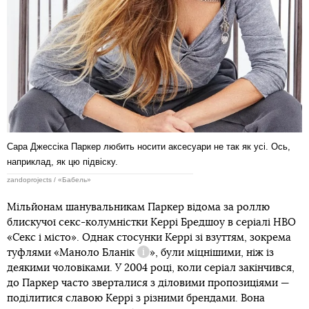
Сара Джессіка Паркер любить носити аксесуари не так як усі. Ось,
наприклад, як цю підвіску.
zandoprojects / «Бабель»
Мільйонам шанувальникам Паркер відома за роллю
блискучої секс-колумністки Керрі Бредшоу в серіалі HBO
«Секс і місто». Однак стосунки Керрі зі взуттям, зокрема
туфлями «
Маноло Бланік
», були міцнішими, ніж із
Довідка
деякими чоловіками. У 2004 році, коли серіал закінчився,
до Паркер часто зверталися з діловими пропозиціями —
поділитися славою Керрі з різними брендами. Вона