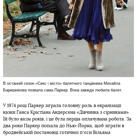
В останній сезон «Секс і місто» балетного танцівника Михайла
Баришнікова позвала сама Паркер. Вона завжди любила балет.
У 1974 році Паркер зіграла головну роль в екранізації
казки Ганса Крістіана Андерсена «Дівчинка з сірниками».
Їй було вісім років, і це була перша оплачувана робота. За
два роки Паркер поїхала до Нью-Йорка, щоб зіграти в
бродвейській постановці готичної пʼєси Вільяма