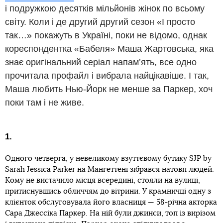
і подружкою десятків мільйонів жінок по всьому
світу. Коли і де другий другий сезон «І просто
так…» покажуть в Україні, поки не відомо, однак
кореспондентка «Бабеля» Маша Жартовська, яка
знає оригінальний серіал напамʼять, все одно
прочитала профайл і вибрала найцікавіше. І так,
Маша любить Нью-Йорк не менше за Паркер, хоч
поки там і не живе.
1.
Одного четверга, у невеликому взуттєвому бутику SJP by
Sarah Jessica Parker на Мангеттені зібрався натовп людей.
Кому не вистачило місця всередині, стояли на вулиці,
притиснувшись обличчям до вітрини. У крамничці одну з
клієнток обслуговувала його власниця — 58-річна акторка
Сара Джессіка Паркер. На ній були джинси, топ із вирізом