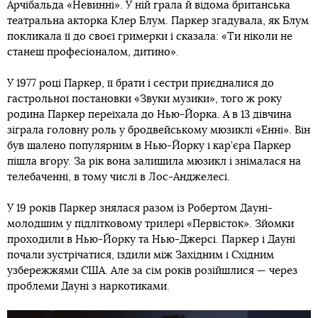
Арчібальда «Невинні». У ній грала й відома британська
театральна акторка Клер Блум. Паркер згадувала, як Блум
покликала її до своєї гримерки і сказала: «Ти ніколи не
станеш професіоналом, дитино».
У 1977 році Паркер, її брати і сестри приєдналися до
гастрольної постановки «Звуки музики», того ж року
родина Паркер переїхала до Нью-Йорка. А в 13 дівчина
зіграла головну роль у бродвейському мюзиклі «Енні». Він
був шалено популярним в Нью-Йорку і кар’єра Паркер
пішла вгору. За рік вона залишила мюзикл і знімалася на
телебаченні, в тому числі в Лос-Анджелесі.
У 19 років Паркер знялася разом із Робертом Дауні-
молодшим у підлітковому трилері «Первісток». Зйомки
проходили в Нью-Йорку та Нью-Джерсі. Паркер і Дауні
почали зустрічатися, їздили між Західним і Східним
узбережжями США. Але за сім років розійшлися — через
проблеми Дауні з наркотиками.