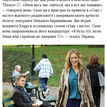
Theatre
. «Мені весь час сниться, що я все ще танцюю»,
Довідка
— говорить вона. Саме ця її пристрасть привела в «Секс і
місто» відомого радянського і американського артиста
балету, емігранта Михайла Баришнікова. Він зіграв
коханого Керрі в останньому сезоні «Секс і місто». Саме
вона запропонувала його кандидатуру. «Я була тут, коли
Міша втік і приїхав до Америки
», — згадує Паркер.
Довідка