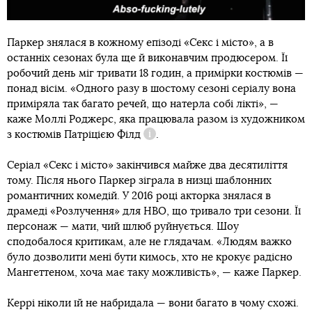
Паркер знялася в кожному епізоді «Секс і місто», а в
останніх сезонах була ще й виконавчим продюсером. Її
робочий день міг тривати 18 годин, а примірки костюмів —
понад вісім. «Одного разу в шостому сезоні серіалу вона
приміряла так багато речей, що натерла собі лікті», —
каже Моллі Роджерс, яка працювала разом із художником
з костюмів
Патріцією Філд
.
Довідка
Серіал «Секс і місто» закінчився майже два десятиліття
тому. Після нього Паркер зіграла в низці шаблонних
романтичних комедій. У 2016 році акторка знялася в
драмеді «Розлучення» для НВО, що тривало три сезони. Її
персонаж — мати, чий шлюб руйнується. Шоу
сподобалося критикам, але не глядачам. «Людям важко
було дозволити мені бути кимось, хто не крокує радісно
Мангеттеном, хоча має таку можливість», — каже Паркер.
Керрі ніколи їй не набридала — вони багато в чому схожі.