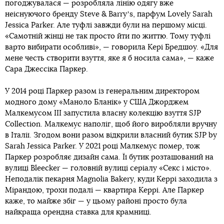
погоджувалася — розробляла лінію одягу вже
неіснуючого бренду Steve & Barryʼs, парфум Lovely Sarah
Jessica Parker. Але туфлі завжди були на першому місці.
«Самотній жінці не так просто йти по життю. Тому туфлі
варто вибирати особливі», — говорила Кері Бредшоу. «Для
мене честь створити взуття, яке я б носила сама», — каже
Сара Джессіка Паркер.
У 2014 році Паркер разом із генеральним директором
модного дому «Маноло Бланік» у США Джорджем
Малкемусом III запустила власну колекцію взуття SJP
Collection. Малкемус наполіг, щоб його виробляли вручну
в Італії. Згодом вони разом відкрили власний бутик SJP by
Sarah Jessica Parker. У 2021 році Малкемус помер, тож
Паркер розробляє дизайн сама. Її бутик розташований на
вулиці Bleecker — головній вулиці серіалу «Секс і місто».
Неподалік пекарня Magnolia Bakery, куди Керрі заходила з
Мірандою, трохи подалі — квартира Керрі. Але Паркер
каже, то майже збіг — у цьому районі просто була
найкраща орендна ставка для крамниці.