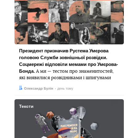
Президент призначив Рустема Умєрова
головою Служби зовнішньої розвідки.
Соцмережі відповіли мемами про Умєрова-
Бонда.
А ми — тестом про знаменитостей,
які виявилися розвідниками і шпигунами
Автор:
Дата:
Олександр Булін
день тому
Тексти