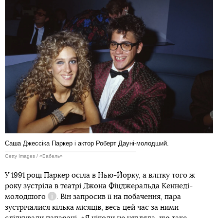
Саша Джессіка Паркер і актор Роберт Дауні-молодший.
Getty Images / «Бабель»
У 1991 році Паркер осіла в Нью-Йорку, а влітку того ж
року зустріла в театрі
Джона Фіцджеральда Кеннеді-
молодшого
. Він запросив її на побачення, пара
Довідка
зустрічалися кілька місяців, весь цей час за ними