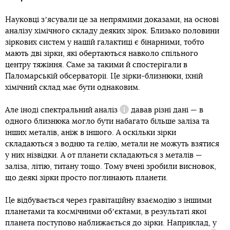
Науковці зʼясували це за непрямими доказами, на основі
аналізу хімічного складу деяких зірок. Близько половини
зіркових систем у нашій галактиці є бінарними, тобто
мають дві зірки, які обертаються навколо спільного
центру тяжіння. Саме за такими й спостерігали в
Паломарській обсерваторії. Це зірки-близнюки, їхній
хімічний склад має бути однаковим.
Але іноді
спектральний аналіз
давав різні дані — в
Довідка
одного близнюка могло бути набагато більше заліза та
інших металів, аніж в іншого. А оскільки зірки
складаються з водню та гелію, метали не можуть взятися
у них нізвідки. А от планети складаються з металів —
заліза, літію, титану тощо. Тому вчені зробили висновок,
що деякі зірки просто поглинають планети.
Це відбувається через гравітаційну взаємодію з іншими
планетами та космічними обʼєктами, в результаті якої
планета поступово наближається до зірки. Наприклад, у