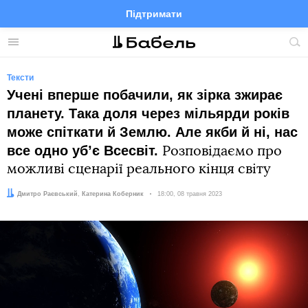
Підтримати
Facebook
Telegram
Twitter
Instagram
Меню
По
по
сай
Тексти
Учені вперше побачили, як зірка зжирає
планету. Така доля через мільярди років
може спіткати й Землю. Але якби й ні, нас
все одно убʼє Всесвіт.
Розповідаємо про
можливі сценарії реального кінця світу
Автор:
Редактор:
Дмитро Раєвський
Катерина Коберник
Дата:
18:00, 08 травня 2023