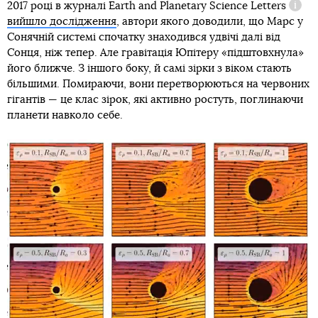
2017 році в журналі
Earth and Planetary Science Letters
Довід
вийшло дослідження
, автори якого доводили, що Марс у
Сонячній системі спочатку знаходився удвічі далі від
Сонця, ніж тепер. Але гравітація Юпітеру «підштовхнула»
його ближче. З іншого боку, й самі зірки з віком стають
більшими. Помираючи, вони перетворюються на червоних
гігантів — це клас зірок, які активно ростуть, поглинаючи
планети навколо себе.