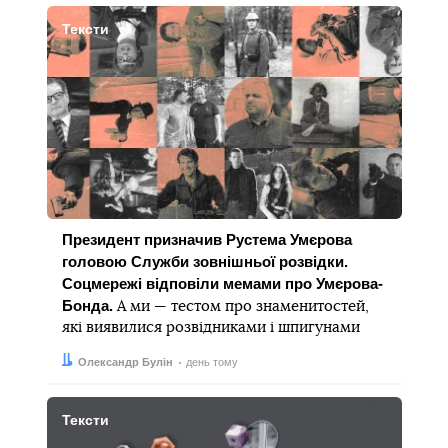
Тексти
Президент призначив Рустема Умєрова
головою Служби зовнішньої розвідки.
Соцмережі відповіли мемами про Умєрова-
Бонда.
А ми — тестом про знаменитостей,
які виявилися розвідниками і шпигунами
Автор:
Дата:
Олександр Булін
день тому
Тексти