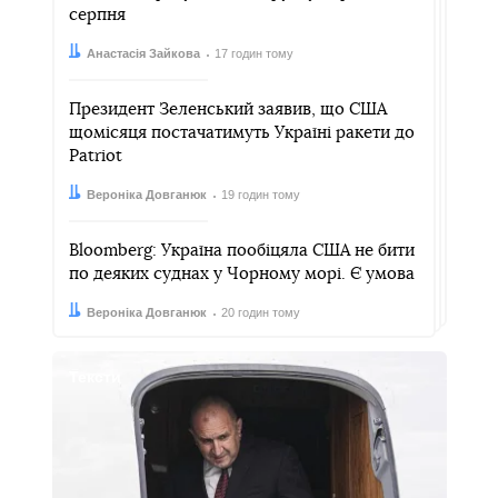
серпня
Автор:
Дата:
Анастасія Зайкова
17 годин тому
Президент Зеленський заявив, що США
щомісяця постачатимуть Україні ракети до
Patriot
Автор:
Дата:
Вероніка Довганюк
19 годин тому
Bloomberg: Україна пообіцяла США не бити
по деяких суднах у Чорному морі. Є умова
Автор:
Дата:
Вероніка Довганюк
20 годин тому
Тексти