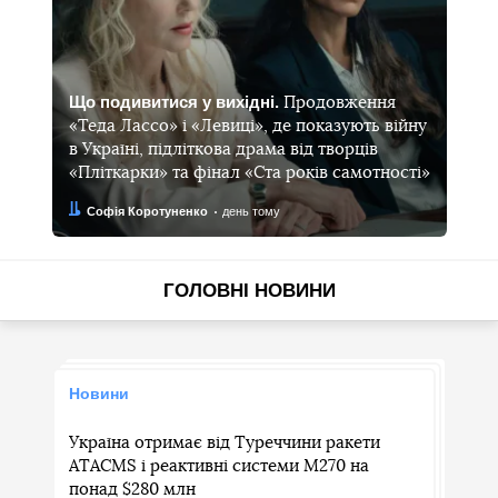
Що подивитися у вихідні.
Продовження
«Теда Лассо» і «Левиці», де показують війну
в Україні, підліткова драма від творців
«Пліткарки» та фінал «Ста років самотності»
Автор:
Дата:
Софія Коротуненко
день тому
ГОЛОВНІ НОВИНИ
Новини
Україна отримає від Туреччини ракети
ATACMS і реактивні системи M270 на
понад $280 млн