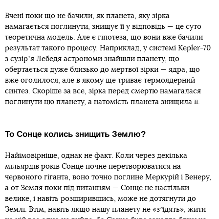
Вчені поки що не бачили, як планета, яку зірка
намагається поглинути, знищує її у відповідь — це суто
теоретична модель. Але є гіпотеза, що вони вже бачили
результат такого процесу. Наприклад, у системі Kepler-70
з сузірʼя Лебедя астрономи знайшли планету, що
обертається дуже близько до мертвої зірки — ядра, що
вже оголилося, але в якому ще триває термоядерний
синтез. Скоріше за все, зірка перед смертю намагалася
поглинути цю планету, а натомість планета знищила її.
То Сонце колись знищить Землю?
Найімовірніше, однак не факт. Коли через декілька
мільярдів років Сонце почне перетворюватися на
червоного гіганта, воно точно поглине Меркурій і Венеру,
а от Земля поки під питанням — Сонце не настільки
велике, і навіть розширившись, може не дотягнути до
Землі. Втім, навіть якщо нашу планету не «зʼїдять», жити