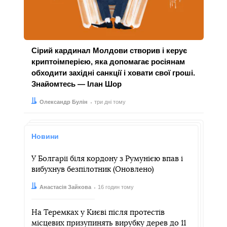
Сірий кардинал Молдови створив і керує
криптоімперією, яка допомагає росіянам
обходити західні санкції і ховати свої гроші.
Знайомтесь — Ілан Шор
Автор:
Дата:
Олександр Булін
три дні тому
Новини
У Болгарії біля кордону з Румунією впав і
вибухнув безпілотник (Оновлено)
Автор:
Дата:
Анастасія Зайкова
16 годин тому
На Теремках у Києві після протестів
місцевих призупинять вирубку дерев до 11