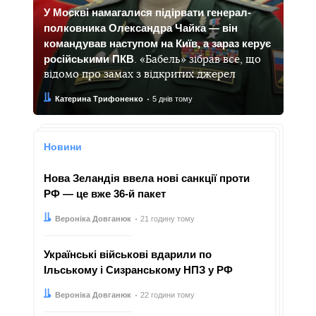
У Москві намагалися підірвати генерал-
полковника Олександра Чайка — він
командував наступом на Київ, а зараз керує
російськими ПКВ
. «Бабель» зібрав все, що
відомо про замах з відкритих джерел
Автор:
Дата:
Катерина Трифоненко
5 днів тому
Новини
Нова Зеландія ввела нові санкції проти
РФ — це вже 36-й пакет
Автор:
Дата:
Вероніка Довганюк
21 годину тому
Українські військові вдарили по
Ільському і Сизранському НПЗ у РФ
Автор:
Дата:
Вероніка Довганюк
22 години тому