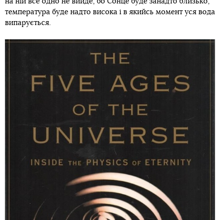
на ній все одно не вийде, бо Сонце буде занадто близько,
температура буде надто висока і в якийсь момент уся вода
випарується.