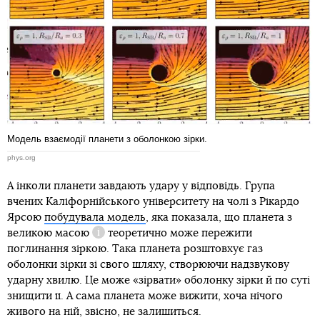
Модель взаємодії планети з оболонкою зірки.
phys.org
А інколи планети завдають удару у відповідь. Група
вчених Каліфорнійського університету на чолі з Рікардо
Ярсою
побудувала модель
, яка показала, що планета з
великою масою
теоретично може пережити
Довідка
поглинання зіркою. Така планета розштовхує газ
оболонки зірки зі свого шляху, створюючи надзвукову
ударну хвилю. Це може «зірвати» оболонку зірки й по суті
знищити її. А сама планета може вижити, хоча нічого
живого на ній, звісно, не залишиться.