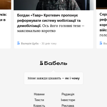
Сер
ків:
Богдан «Тавр» Кротевич пропонує
реф
и в
реформувати систему мобілізації та
корп
демобілізації.
Ось його головні тези —
вій
максимально коротко
гол
Автор:
Дата:
Валерія Цуба
30 днів тому
Авто
Дата:
Ва
як і чому
Мене завжди цікавить —
Новини
Редакція
Тексти
Інвестори
Користь
Реклама