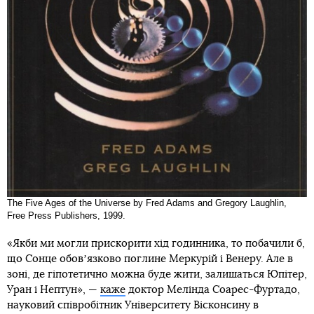
The Five Ages of the Universe by Fred Adams and Gregory Laughlin,
Free Press Publishers, 1999.
«Якби ми могли прискорити хід годинника, то побачили б,
що Сонце обовʼязково поглине Меркурій і Венеру. Але в
зоні, де гіпотетично можна буде жити, залишаться Юпітер,
Уран і Нептун», —
каже
доктор Мелінда Соарес-Фуртадо,
науковий співробітник Університету Вісконсину в