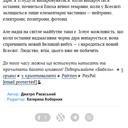
діри, а ті будуть випаровуватися. Коли випарується
остання, почнеться Епоха вічної темряви, коли у Всесвіті
залишаться лише елементарні частинки — нейтрино,
електрони, позитрони, фотони.
Але надія на світле майбутнє таки є. Існує можливість, що
коли остання надмасивна чорна діра випарується, вона
спричинить новий Великий вибух — і народиться новий
Всесвіт. Людство, втім, цього вже не побачить.
До того часу можна ще встигнути написати та
прочитати багато цікавого! Підтримайте «Бабель»: 🔸
у
гривні
🔸
у криптовалюті
🔸
Patreon
🔸 PayPal:
[email protected]
Автор:
Дмитро Раєвський
Редактор:
Катерина Коберник
3
Facebook
Twitter
Telegram
Viber