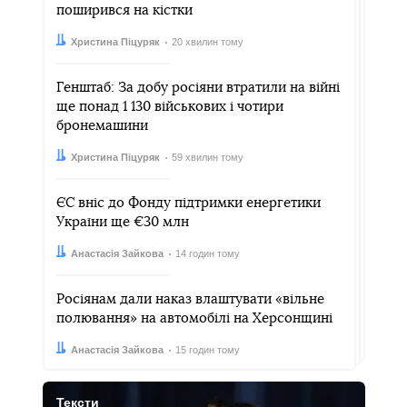
поширився на кістки
Автор:
Дата:
Христина Піцуряк
20 хвилин тому
Генштаб: За добу росіяни втратили на війні
ще понад 1 130 військових і чотири
бронемашини
Автор:
Дата:
Христина Піцуряк
59 хвилин тому
ЄС вніс до Фонду підтримки енергетики
України ще €30 млн
Автор:
Дата:
Анастасія Зайкова
14 годин тому
Росіянам дали наказ влаштувати «вільне
полювання» на автомобілі на Херсонщині
Автор:
Дата:
Анастасія Зайкова
15 годин тому
Тексти