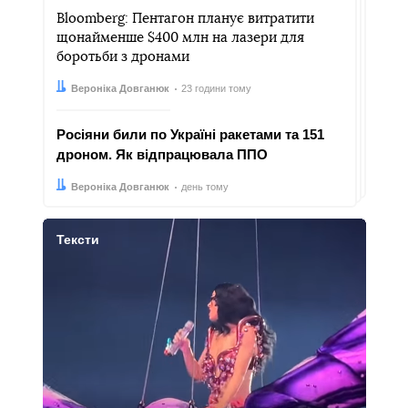
Bloomberg: Пентагон планує витратити
щонайменше $400 млн на лазери для
боротьби з дронами
Автор:
Дата:
Вероніка Довганюк
23 години тому
Росіяни били по Україні ракетами та 151
дроном. Як відпрацювала ППО
Автор:
Дата:
Вероніка Довганюк
день тому
Тексти