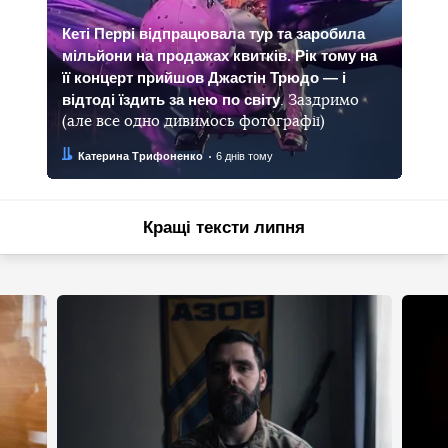
Кеті Перрі відпрацювала тур та заробила
мільйони на продажах квитків. Рік тому на
її концерт прийшов Джастін Трюдо — і
відтоді їздить за нею по світу
. Заздримо
(але все одно дивимось фотографії)
Автор:
Дата:
Катерина Трифоненко
6 днів тому
Кращі тексти липня