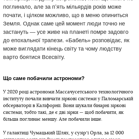
поглинало, але за пʼять мільярдів років може
почати, і цілком можливо, що в меню опиниться
Земля. Однак саме цей момент люди точно не
застануть — усе живе на планеті помре задовго
до епохальної трапези. «Бабель» розповідає, як
може виглядати кінець світу та чому людству
варто боятися Всесвіту.
Що саме побачили астрономи?
У 2020 році астрономи Массачусетського технологічного
інституту почали вивчати зіркові системи у Паломарській
обсерваторії в Каліфорнії. Вони шукали бінарні зіркові
системи, тобто такі, де є дві зірки — щоб побачити, як
більша поглинає меншу. Але побачили інше.
У галактиці Чумацький Шлях, у сузірʼї Орла, за 12 000