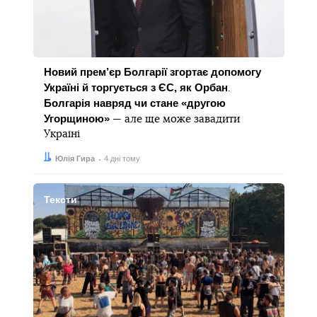
Новий прем’єр Болгарії згортає допомогу
Україні й торгується з ЄС, як Орбан
.
Болгарія навряд чи стане «другою
Угорщиною»
— але ще може завадити
Україні
Автор:
Дата:
Юлія Гира
4 дні тому
Тексти