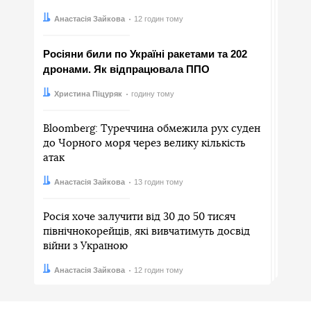
Автор:
Дата:
Анастасія Зайкова
12 годин тому
Росіяни били по Україні ракетами та 202
дронами. Як відпрацювала ППО
Автор:
Дата:
Христина Піцуряк
годину тому
Bloomberg: Туреччина обмежила рух суден
до Чорного моря через велику кількість
атак
Автор:
Дата:
Анастасія Зайкова
13 годин тому
Росія хоче залучити від 30 до 50 тисяч
північнокорейців, які вивчатимуть досвід
війни з Україною
Автор:
Дата:
Анастасія Зайкова
12 годин тому