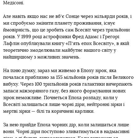
Медісоні.
Але навіть якщо нас не вбʼє Сонце через мільярди років, і
ми спробуємо змінити планету проживання, існує
ймовірність, що це зробить сам Всесвіт через трильйони
років. У 1999 році астрофізики Фред Адамс і Грегорі
Лафлін опублікували книгу «Пʼять епох Всесвіту», в якій
теоретично змоделювали майбутнє нашого світу у
найширшому з можливих значень.
На їхню думку, зараз ми живемо в Епоху зірок, яка
почалася приблизно за 155 мільйонів років після Великого
вибуху. Через 100 трильйонів років галактики вичерпають
запаси міжзоряного газу, без якого формування нових
зірок неможливе. Почнеться Епоха розпаду, коли у
Всесвіті залишаться лише чорні діри, нейтронні зірки і
мертві зірки — білі та коричневі карлики.
За нею прийде Епоха чорних дір, коли залишаться лише
вони. Чорні діри поступово зливатимуться в надмасивні