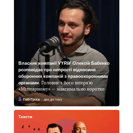
Власник компанії VYRIY Олексій Бабенко
розповідає про непрості відносини
оборонних компаній з правоохоронними
органами
. Головне з його інтерв’ю
«Мілітарному» — максимально коротко
Автор:
Дата:
Гліб Гусєв
два дні тому
Тексти