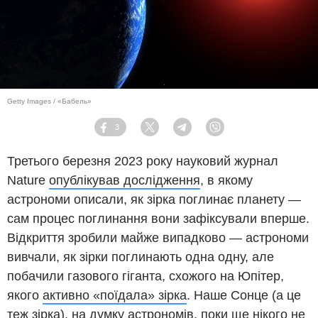
Getty Images / «Бабель»
3
Facebook
Twitter
Telegram
Viber
Третього березня 2023 року науковий журнал
Nature
опублікував дослідження
, в якому
астрономи описали, як зірка поглинає планету —
сам процес поглинання вони зафіксували вперше.
Відкриття зробили майже випадково — астрономи
вивчали, як зірки поглинають одна одну, але
побачили газового гіганта, схожого на Юпітер,
якого
активно «поїдала» зірка
. Наше Сонце (а це
теж зірка), на думку астрономів, поки ще нікого не