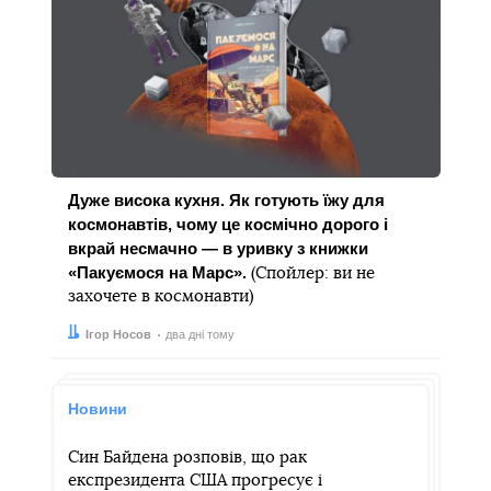
Дуже висока кухня. Як готують їжу для
космонавтів, чому це космічно дорого і
вкрай несмачно — в уривку з книжки
«Пакуємося на Марс».
(Спойлер: ви не
захочете в космонавти)
Автор:
Дата:
Ігор Носов
два дні тому
Новини
Син Байдена розповів, що рак
експрезидента CША прогресує і