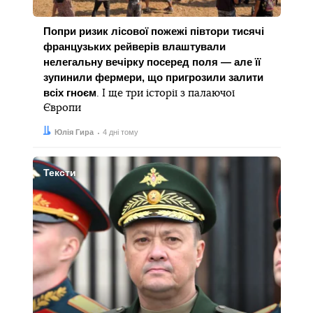
Попри ризик лісової пожежі півтори тисячі
французьких рейверів влаштували
нелегальну вечірку посеред поля — але її
зупинили фермери, що пригрозили залити
всіх гноєм
. І ще три історії з палаючої
Європи
Автор:
Дата:
Юлія Гира
4 дні тому
Тексти