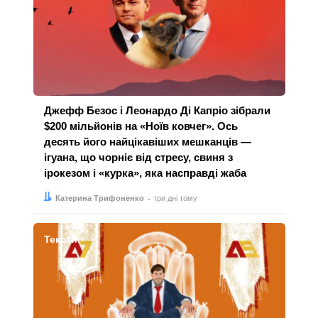
Джефф Безос і Леонардо Ді Капріо зібрали
$200 мільйонів на «Ноїв ковчег». Ось
десять його найцікавіших мешканців —
ігуана, що чорніє від стресу, свиня з
ірокезом і «курка», яка насправді жаба
Автор:
Дата:
Катерина Трифоненко
три дні тому
Тексти