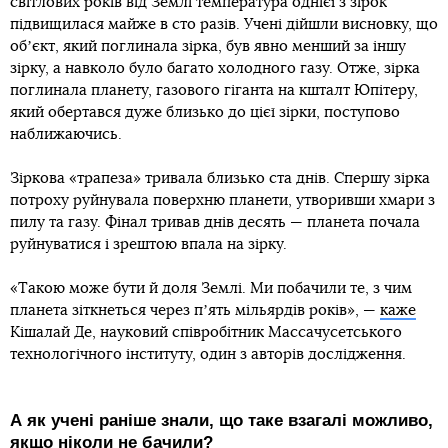
світлових років від Землі температура однієї з зірок
підвищилася майже в сто разів. Учені дійшли висновку, що
обʼєкт, який поглинала зірка, був явно менший за іншу
зірку, а навколо було багато холодного газу. Отже, зірка
поглинала планету, газового гіганта на кшталт Юпітеру,
який обертався дуже близько до цієї зірки, поступово
наближаючись.
Зіркова «трапеза» тривала близько ста днів. Спершу зірка
потроху руйнувала поверхню планети, утворивши хмари з
пилу та газу. Фінал тривав днів десять — планета почала
руйнуватися і зрештою впала на зірку.
«Такою може бути й доля Землі. Ми побачили те, з чим
планета зіткнеться через пʼять мільярдів років», —
каже
Кішалай Де, науковий співробітник Массачусетського
технологічного інституту, один з авторів дослідження.
А як учені раніше знали, що таке взагалі можливо,
якщо ніколи не бачили?