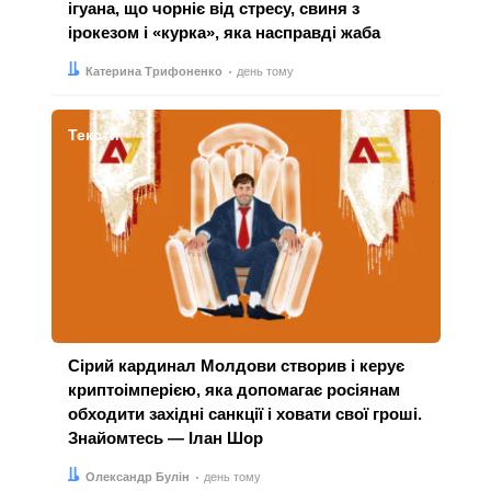
ігуана, що чорніє від стресу, свиня з
ірокезом і «курка», яка насправді жаба
Автор:
Дата:
Катерина Трифоненко
день тому
Тексти
Сірий кардинал Молдови створив і керує
криптоімперією, яка допомагає росіянам
обходити західні санкції і ховати свої гроші.
Знайомтесь — Ілан Шор
Автор:
Дата:
Олександр Булін
день тому