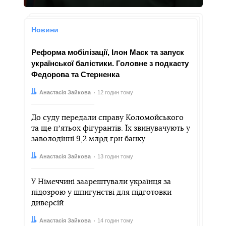
Новини
Реформа мобілізації, Ілон Маск та запуск
української балістики. Головне з подкасту
Федорова та Стерненка
Автор:
Дата:
Анастасія Зайкова
12 годин тому
До суду передали справу Коломойського
та ще пʼятьох фігурантів. Їх звинувачують у
заволодінні 9,2 млрд грн банку
Автор:
Дата:
Анастасія Зайкова
13 годин тому
У Німеччині заарештували українця за
підозрою у шпигунстві для підготовки
диверсій
Автор:
Дата:
Анастасія Зайкова
14 годин тому