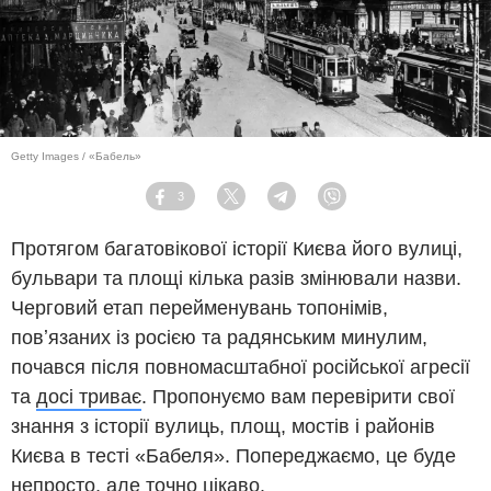
Getty Images / «Бабель»
3
Facebook
Twitter
Telegram
Viber
Протягом багатовікової історії Києва його вулиці,
бульвари та площі кілька разів змінювали назви.
Черговий етап перейменувань топонімів,
повʼязаних із росією та радянським минулим,
почався після повномасштабної російської агресії
та
досі триває
. Пропонуємо вам перевірити свої
знання з історії вулиць, площ, мостів і районів
Києва в тесті «Бабеля». Попереджаємо, це буде
непросто, але точно цікаво.