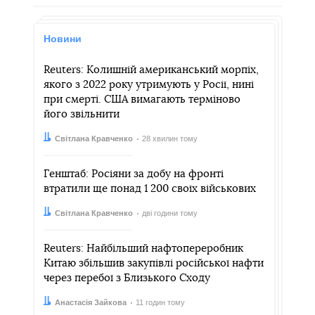
Новини
Reuters: Колишній американський морпіх,
якого з 2022 року утримують у Росії, нині
при смерті. США вимагають терміново
його звільнити
Автор:
Дата:
Світлана Кравченко
28 хвилин тому
Генштаб: Росіяни за добу на фронті
втратили ще понад 1 200 своїх військових
Автор:
Дата:
Світлана Кравченко
дві години тому
Reuters: Найбільший нафтопереробник
Китаю збільшив закупівлі російської нафти
через перебої з Близького Сходу
Автор:
Дата:
Анастасія Зайкова
11 годин тому