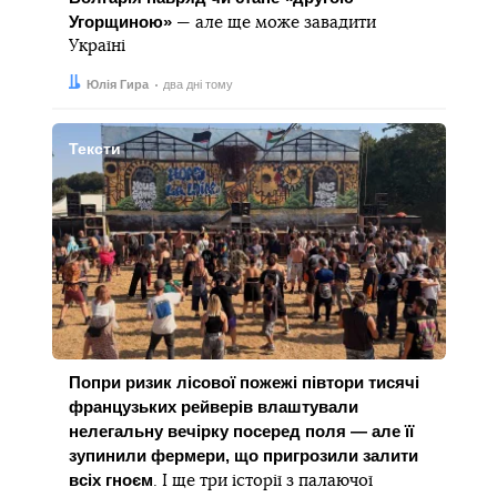
Угорщиною»
— але ще може завадити
Україні
Автор:
Дата:
Юлія Гира
два дні тому
Тексти
Попри ризик лісової пожежі півтори тисячі
французьких рейверів влаштували
нелегальну вечірку посеред поля — але її
зупинили фермери, що пригрозили залити
всіх гноєм
. І ще три історії з палаючої