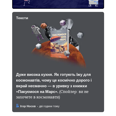
Тексти
Дуже висока кухня. Як готують їжу для
космонавтів, чому це космічно дорого і
вкрай несмачно — в уривку з книжки
«Пакуємося на Марс».
(Спойлер: ви не
захочете в космонавти)
Автор:
Дата:
Ігор Носов
дві години тому