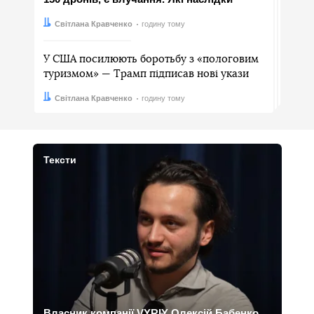
Автор:
Дата:
Світлана Кравченко
годину тому
У США посилюють боротьбу з «пологовим
туризмом» — Трамп підписав нові укази
Автор:
Дата:
Світлана Кравченко
годину тому
Тексти
Власник компанії VYRIY Олексій Бабенко