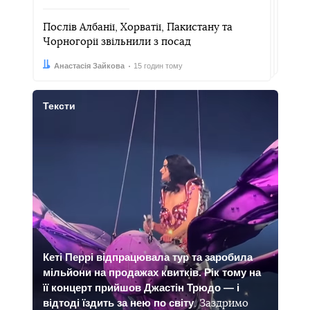
Послів Албанії, Хорватії, Пакистану та
Чорногорії звільнили з посад
Автор:
Дата:
Анастасія Зайкова
15 годин тому
Тексти
Кеті Перрі відпрацювала тур та заробила
мільйони на продажах квитків. Рік тому на
її концерт прийшов Джастін Трюдо — і
відтоді їздить за нею по світу
. Заздримо