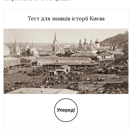
Тест для знавців історії Києва
Уперед!