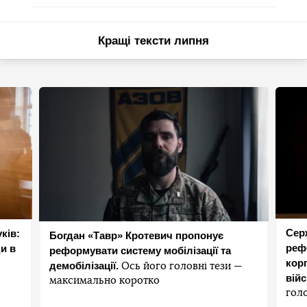
Кращі тексти липня
Сер
ків:
Богдан «Тавр» Кротевич пропонує
реф
и в
реформувати систему мобілізації та
корп
демобілізації.
Ось його головні тези —
вій
максимально коротко
гол