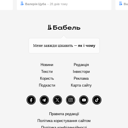
Автор:
Дата:
Валерія Цуба
28 днів тому
Авто
Дата:
Ва
як і чому
Мене завжди цікавить —
Новини
Редакція
Тексти
Інвестори
Користь
Реклама
Подкасти
Карта сайту
Facebook
Telegram
Twitter
Instagram
YouTube
TikTok
Правила редакції
Політика користування сайтом
Політика конфіденційності