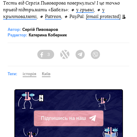
Тести від Сергія Пивоварова повернулись! І це точно
привід підтримати «Бабель»:
🔸
у гривні
, 🔸
у
криптовалюті
, 🔸
Patreon
, 🔸 PayPal:
[email protected]
.
Автор:
Сергій Пивоваров
Редактор:
Катерина Коберник
3
Facebook
Twitter
Telegram
Viber
Теги:
історія
Київ
Підпишись на наш
Telegram