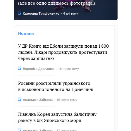
(але все одно дивимось фотографії)
Автор:
Дата:
Катерина Трифоненко
4 дні тому
Новини
У ДР Конго від Еболи загинули понад 1 800
людей. Лікарі продовжують протестувати
через зарплатню
Автор:
Дата:
Вероніка Довганюк
16 годин тому
Росіяни розстріляли українського
військовополоненого на Донеччині
Автор:
Дата:
Анастасія Зайкова
16 годин тому
Північна Корея запустила балістичну
ракету в бік Японського моря
Автор:
Дата:
Анастасія Зайкова
17 годин тому