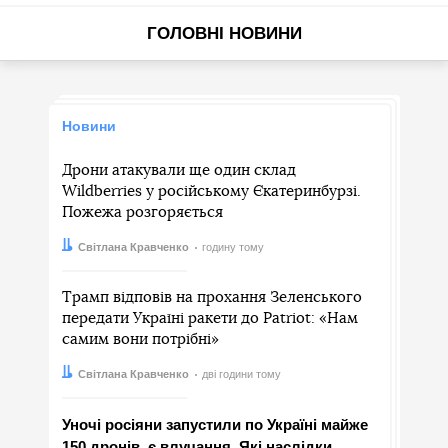
ГОЛОВНІ НОВИНИ
Новини
Дрони атакували ще один склад
Wildberries у російському Єкатеринбурзі.
Пожежа розгоряється
Автор:
Дата:
Світлана Кравченко
годину тому
Трамп відповів на прохання Зеленського
передати Україні ракети до Patriot: «Нам
самим вони потрібні»
Автор:
Дата:
Світлана Кравченко
дві години тому
Уночі росіяни запустили по Україні майже
150 дронів, є влучання. Які наслідки