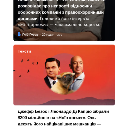
розповідає про непрості відносини
оборонних компаній з правоохоронними
органами
. Головне з його інтерв’ю
«Мілітарному» — максимально коротко
Автор:
Дата:
Гліб Гусєв
20 годин тому
Тексти
Джефф Безос і Леонардо Ді Капріо зібрали
$200 мільйонів на «Ноїв ковчег». Ось
десять його найцікавіших мешканців —