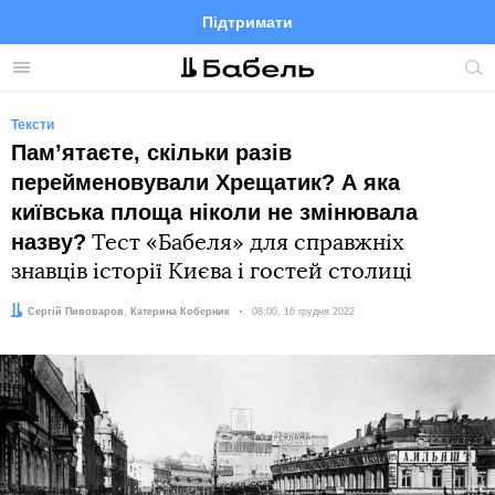
Підтримати
Facebook
Telegram
Twitter
Instagram
Меню
По
по
сай
Тексти
Пам’ятаєте, скільки разів
перейменовували Хрещатик? А яка
київська площа ніколи не змінювала
назву?
Тест «Бабеля» для справжніх
знавців історії Києва і гостей столиці
Автор:
Редактор:
Сергій Пивоваров
Катерина Коберник
Дата:
08:00, 16 грудня 2022