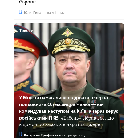
Європи
Автор:
Дата:
Юлія Гира
два дні тому
Тексти
У Москві намагалися підірвати генерал-
полковника Олександра Чайка — він
командував наступом на Київ, а зараз керує
російськими ПКВ
. «Бабель» зібрав все, що
відомо про замах з відкритих джерел
Автор:
Дата:
Катерина Трифоненко
три дні тому