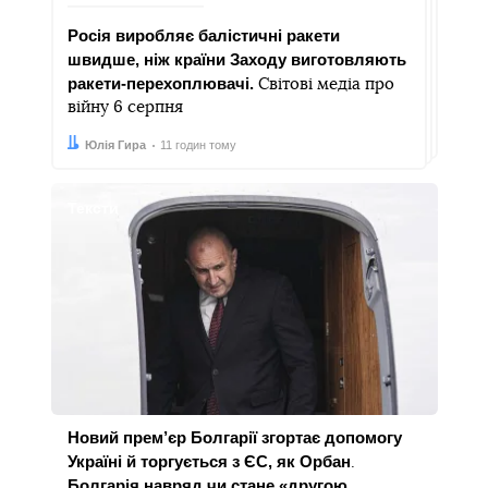
Росія виробляє балістичні ракети
швидше, ніж країни Заходу виготовляють
ракети-перехоплювачі.
Світові медіа про
війну 6 серпня
Автор:
Дата:
Юлія Гира
11 годин тому
Тексти
Новий прем’єр Болгарії згортає допомогу
Україні й торгується з ЄС, як Орбан
.
Болгарія навряд чи стане «другою