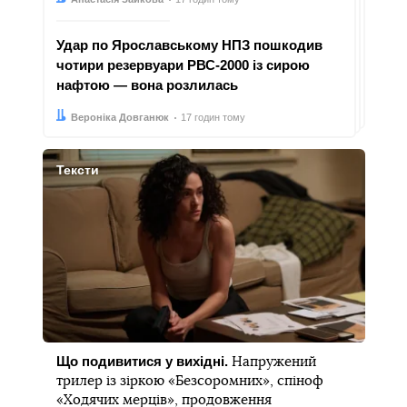
Удар по Ярославському НПЗ пошкодив
чотири резервуари РВС-2000 із сирою
нафтою — вона розлилась
Автор:
Дата:
Вероніка Довганюк
17 годин тому
Тексти
Що подивитися у вихідні.
Напружений
трилер із зіркою «Безсоромних», спіноф
«Ходячих мерців», продовження