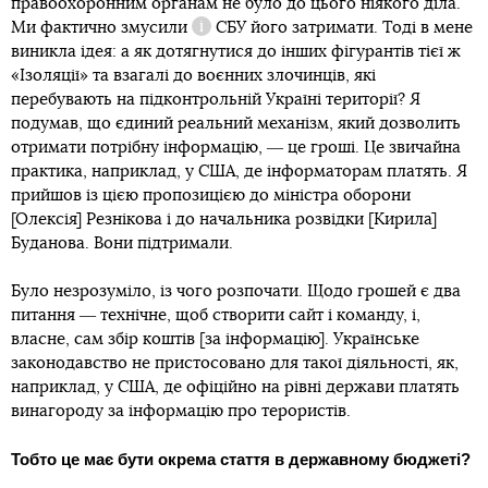
правоохоронним органам не було до цього ніякого діла.
Ми фактично
змусили
СБУ його затримати. Тоді в мене
Довідка
виникла ідея: а як дотягнутися до інших фігурантів тієї ж
«Ізоляції» та взагалі до воєнних злочинців, які
перебувають на підконтрольній Україні території? Я
подумав, що єдиний реальний механізм, який дозволить
отримати потрібну інформацію, ― це гроші. Це звичайна
практика, наприклад, у США, де інформаторам платять. Я
прийшов із цією пропозицією до міністра оборони
[Олексія] Резнікова і до начальника розвідки [Кирила]
Буданова. Вони підтримали.
Було незрозуміло, із чого розпочати. Щодо грошей є два
питання ― технічне, щоб створити сайт і команду, і,
власне, сам збір коштів [за інформацію]. Українське
законодавство не пристосовано для такої діяльності, як,
наприклад, у США, де офіційно на рівні держави платять
винагороду за інформацію про терористів.
Тобто це має бути окрема стаття в державному бюджеті?