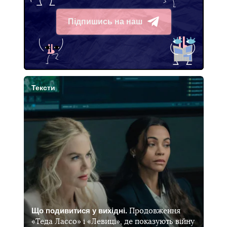
Підпишись на наш
Telegram
Тексти
Що подивитися у вихідні.
Продовження
«Теда Лассо» і «Левиці», де показують війну