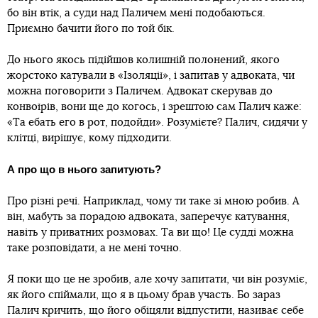
бо він втік, а суди над Паличем мені подобаються.
Приємно бачити його по той бік.
До нього якось підійшов колишній полонений, якого
жорстоко катували в «Ізоляції», і запитав у адвоката, чи
можна поговорити з Паличем. Адвокат скерував до
конвоїрів, вони ще до когось, і зрештою сам Палич каже:
«Та ебать его в рот, подойди». Розумієте? Палич, сидячи у
клітці, вирішує, кому підходити.
А про що в нього запитують?
Про різні речі. Наприклад, чому ти таке зі мною робив. А
він, мабуть за порадою адвоката, заперечує катування,
навіть у приватних розмовах. Та ви що! Це судді можна
таке розповідати, а не мені точно.
Я поки що це не зробив, але хочу запитати, чи він розуміє,
як його спіймали, що я в цьому брав участь. Бо зараз
Палич кричить, що його обіцяли відпустити, називає себе