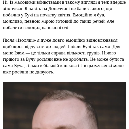
Ні. Із масовими вбивствами в такому вигляді я теж вперше
зіткнувся. Я навіть на Донеччині не бачив такого, що
побачив у Бучі на початку квітня. Емоційно я був,
можливо, певною мірою готовий до таких речей. Але
побачити геноцид на власні очі...
Після «Ізоляції» я дуже довго емоційно відновлювався,
щоб щось відчувати до людей. І після Бучі так само. Для
мене Ізюм ― це тільки справа кількості трупів. Нічого
гіршого за Бучу росіяни вже не зроблять. Це може бути та
сама Буча, тільки в більшій кількості. І в цьому сенсі мене
вже росіяни не дивують.