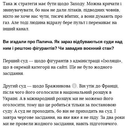
Така ж стратегія має бути щодо Заходу. Можна кричати і
звинувачувати, бо нам не дали літаків, підводних човнів,
ніхто не хоче нас чути, тисячі вбитих, а вони думають про
газ. Але тоді людина відразу бере пульт і перемикає на
інший канал.
Ви згадали про Палича.
Як зараз відбуваються суди над
ним і рештою фігурантів? Чи завадив воєнний стан?
Перший суд ― щодо фігурантів з адміністрації «Ізоляції»,
що в окремій категорії на сайті. Ще не було жодного
засідання.
Другий суд ― щодо
Бражникова
. Він утік до Франції,
Довідка
після чого його оголосили в національний розшук в
Україні. А в міжнародний розшук ми не можемо його
оголосити, тому що це робиться тільки за постановою
суду. А суд не проходить, бо він не приходить на суд. І
завтра чергове засідання, на яке вже я не піду. За два роки
ми не провели жодного засідання, навіть підготовчого.