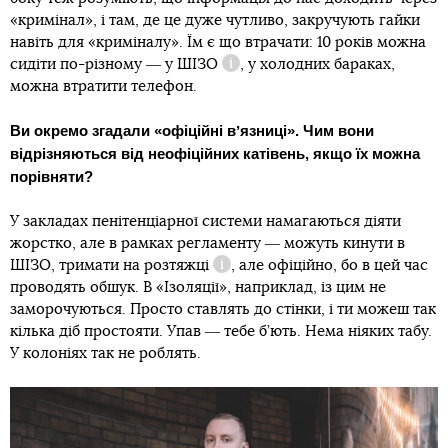
«кримінал», і там, де це дуже чутливо, закручують гайки
навіть для «криміналу». Їм є що втрачати: 10 років можна
сидіти по-різному ― у
ШІЗО
, у холодних бараках,
Довідка
можна втратити телефон.
Ви окремо згадали «офіційні вʼязниці». Чим вони
відрізняються від неофіційних катівень, якщо їх можна
порівняти?
У закладах пенітенціарної системи намагаються діяти
жорстко, але в рамках регламенту ― можуть кинути в
ШІЗО,
тримати на розтяжці
, але офіційно, бо в цей час
Довідка
проводять обшук. В «Ізоляції», наприклад, із цим не
заморочуються. Просто ставлять до стінки, і ти можеш так
кілька діб простояти. Упав ― тебе б’ють. Нема ніяких табу.
У колоніях так не роблять.