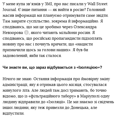
У мене купа звʼязків у ЗМІ, про нас писали у Wall Street
Journal. Є інше питання ― як вийти в росію? Головний
масив інформації ми плануємо отримувати саме звідти.
Там закрите суспільство, зокрема й інформаційно. Я
сподіваюсь, що ми це зробимо через
Олександра
Невзорова
, якого читають мільйони росіян. Я
Довідка
сподіваюсь, що російські пропагандисти підхоплять
новину про нас і почнуть кричати, що «нацисти
призначили щось за голови наших». Я був би
задоволений, якби так сталося.
Чи знаєте ви, що зараз відбувається з «Ізоляцією»?
Нічого не знаю. Остання інформація про ймовірну зміну
адміністрації, яку я отримав цього місяця, стосувалася
минулого літа. Але людей там досі тримають, бо точно
відомо, що із «фільтраційного табору» в Маріуполі одну
людину відправили до «Ізоляції». Це ми знаємо зі свідчень
іншої людини, яку теж привезли до Донецька, але
відпустили.