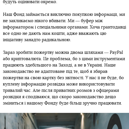
будуть оцінювати окремо.
Наш Фонд займається виключно покупкою інформації, ми
не закликаємо нікого вбивати. Ми ― буфер між
інформатором і спеціальними органами. Хоча грантодавці
все одно не дають нам кошти, адже вважають цю
ініціативу занадто радикальною.
Зараз зробити пожертву можна двома шляхами ― PayPal
або криптовалюта. Це проблема, бо з цими інструментами
працюють здебільшого на Заході, а не в Україні. Наше
законодавство не адаптоване під те, щоб я збирав
пожертви на свою картку без звітності. У нас її не буде, бо
куплену інформацію розвідка може використовувати
тривалий час. Але після приватних розмов з офіцерами
розвідки я сподіваюся, що скоро законодавство дещо
зміниться і нашому Фонду буде більш зручно працювати.