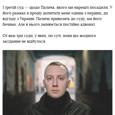
І третій суд ― щодо Палича, якого ми нарешті посадили. У
його рамках я прошу допитати мене одним з перших, до
від’їзду з України. Палича привозять до суду, ми його
бачимо. Але в нього змінюється постійно адвокат.
От вам три суди, у яких, по суті, поки що жодного
засідання не відбулося.