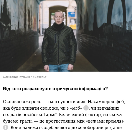
Олександр Кузьмін / «Бабель»
Від кого розраховуєте отримувати інформацію?
Основне джерело ― наш супротивник. Насамперед фсб,
яка буде зливати своїх же, чи з
«мгб»
, чи звичайних
Довідка
солдатів російської армії. Величезний фактор, на якому
будемо грати, ― це протистояння між
«вежами кремля»
. Вони належать здебільшого до міноборони рф, а це
Довідка