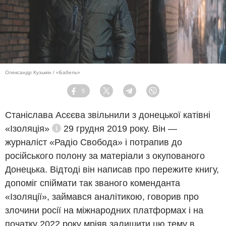
Олександр Кузьмін / «Бабель»
5
Facebook
Twitter
Telegram
Viber
Станіслава Асєєва звільнили з донецької катівні
«Ізоляція»
29 грудня 2019 року. Він ―
Довідка
журналіст «Радіо Свобода» і потрапив до
російського полону за матеріали з окупованого
Донецька. Відтоді він написав про пережите книгу,
допоміг спіймати так званого коменданта
«Ізоляції», займався аналітикою, говорив про
злочини росії на міжнародних платформах і на
початку 2022 року мріяв залишити цю тему в