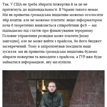
Так. У США не треба збирати пожертви й за це не
притягнуть до відповідальності. В Україні такого немає.
Ми як приватна громадська ініціатива можемо оголосити
збір коштів, але не можемо платити: якщо інформатором
хоча б теоретично виявляється співробітник фсб — ми
підпадаємо під статтю про фінансування тероризму.
Головне управління розвідки може платити [кому
завгодно], але не може вийти з прайсом, бо його бюджет
засекречений. Тому я запропонував поєднати наші
зусилля: ми як приватна громадська ініціатива будемо
збирати пожертви та виходити з прайсом, а ГУР вже буде
займатися інформацією, яку ми купили.