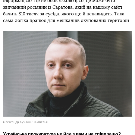
інформацією. Це не обовʼязково фсб, це може бути
звичайний росіянин із Саратова, який на нашому сайті
бачить $10 тисяч за сусіда, якого ще й ненавидить. Така
сама логіка працює для мешканців окупованих територій.
Олександр Кузьмін / «Бабель»
Українська прокуратура не йде з вами на співпрацю?