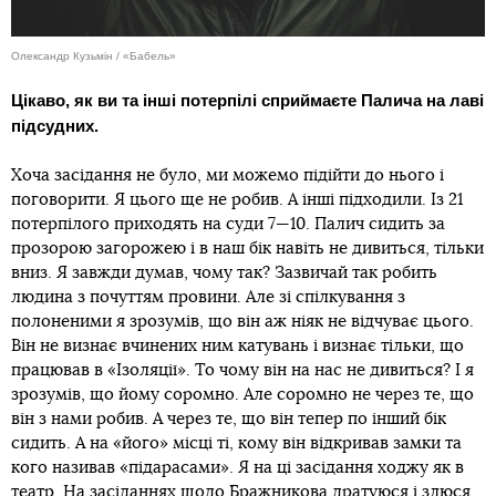
Олександр Кузьмін / «Бабель»
Цікаво, як ви та інші потерпілі сприймаєте Палича на лаві
підсудних.
Хоча засідання не було, ми можемо підійти до нього і
поговорити. Я цього ще не робив. А інші підходили. Із 21
потерпілого приходять на суди 7—10. Палич сидить за
прозорою загорожею і в наш бік навіть не дивиться, тільки
вниз. Я завжди думав, чому так? Зазвичай так робить
людина з почуттям провини. Але зі спілкування з
полоненими я зрозумів, що він аж ніяк не відчуває цього.
Він не визнає вчинених ним катувань і визнає тільки, що
працював в «Ізоляції». То чому він на нас не дивиться? І я
зрозумів, що йому соромно. Але соромно не через те, що
він з нами робив. А через те, що він тепер по інший бік
сидить. А на «його» місці ті, кому він відкривав замки та
кого називав «підарасами». Я на ці засідання ходжу як в
театр. На засіданнях щодо Бражникова дратуюся і злюся,