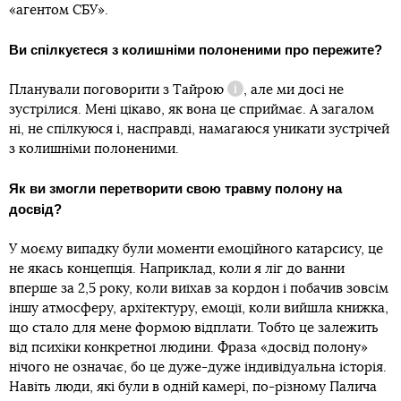
«агентом СБУ».
Ви спілкуєтеся з колишніми полоненими про пережите?
Планували поговорити з
Тайрою
, але ми досі не
Довідка
зустрілися. Мені цікаво, як вона це сприймає. А загалом
ні, не спілкуюся і, насправді, намагаюся уникати зустрічей
з колишніми полоненими.
Як ви змогли перетворити свою травму полону на
досвід?
У моєму випадку були моменти емоційного катарсису, це
не якась концепція. Наприклад, коли я ліг до ванни
вперше за 2,5 року, коли виїхав за кордон і побачив зовсім
іншу атмосферу, архітектуру, емоції, коли вийшла книжка,
що стало для мене формою відплати. Тобто це залежить
від психіки конкретної людини. Фраза «досвід полону»
нічого не означає, бо це дуже-дуже індивідуальна історія.
Навіть люди, які були в одній камері, по-різному Палича