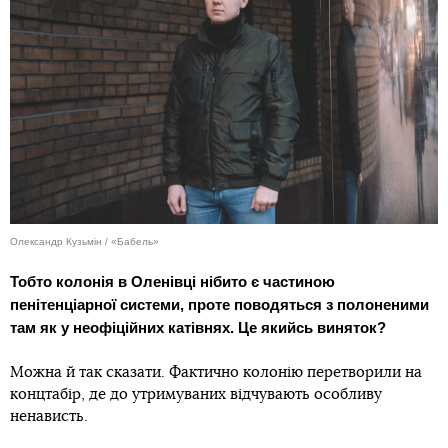
Олександр Кузьмін / «Бабель»
Тобто колонія в Оленівці нібито є частиною
пенітенціарної системи, проте поводяться з полоненими
там як у неофіційних катівнях. Це якийсь виняток?
Можна й так сказати. Фактично колонію перетворили на
концтабір, де до утримуваних відчувають особливу
ненависть.