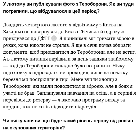
У лютому ви публікували фото з Тероборони. Як ви туди
потрапили, що вібдувалося в цей період?
Двадцять четвертого лютого я відвіз маму з Києва на
Закарпаття, повернувся до Києва 26 числа й одразу ж
приєднався до
ДФТГ
. Я принаймні міг тримати зброю в
Довідка
руках, хоча ніколи не стріляв. Я ще в січні почав збирати
документи, щоб приєднатися до Тероборони, але не встиг.
А в лютому питання вирішили за день завдяки знайомому
― тоді до Тероборони складно було потрапити. Ніяку
підготовку в підрозділі я не проходив, лише на початку
березня ми постріляли в тирі. Мене вчили хлопці з
Тероборони, які вміли поводитися зі зброєю. Але в боях я
участі не брав. Запланували навчання на осінь, а в серпні я
перевівся до резерву ― я вже маю програму виїзду за
кордон, тож не хотів підводити підрозділ.
Чи очікували ви, що буде такий рівень терору від росіян
на окупованих територіях?