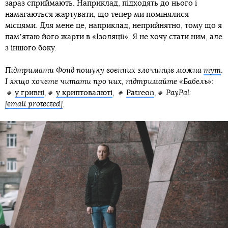
зараз сприймають. Наприклад, підходять до нього і
намагаються жартувати, що тепер ми помінялися
місцями. Для мене це, наприклад, неприйнятно, тому що я
памʼятаю його жарти в «Ізоляції». Я не хочу стати ним, але
з іншого боку.
Підтримати Фонд пошуку воєнних злочинців можна
тут
.
І якщо хочете читати про них, підтримайте «Бабель»:
🔸
у гривні
,🔸
у криптовалюті
, 🔸
Patreon
,🔸 PayPal:
[email protected]
.