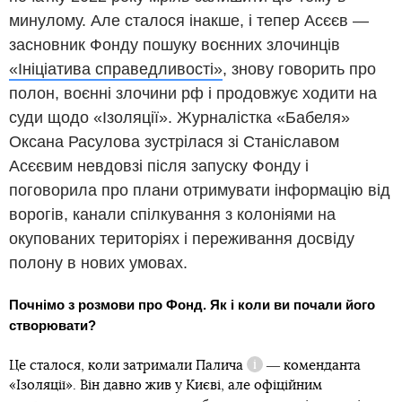
минулому. Але сталося інакше, і тепер Асєєв ―
засновник Фонду пошуку воєнних злочинців
«Ініціатива справедливості»
, знову говорить про
полон, воєнні злочини рф і продовжує ходити на
суди щодо «Ізоляції». Журналістка «Бабеля»
Оксана Расулова зустрілася зі Станіславом
Асєєвим невдовзі після запуску Фонду і
поговорила про плани отримувати інформацію від
ворогів, канали спілкування з колоніями на
окупованих територіях і переживання досвіду
полону в нових умовах.
Почнімо з розмови про Фонд. Як і коли ви почали його
створювати?
Це сталося, коли затримали
Палича
― коменданта
Довідка
«Ізоляції». Він давно жив у Києві, але офіційним