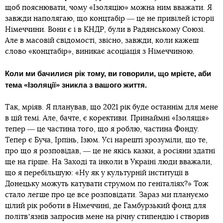
щоб пояснювати, чому «Ізоляцію» можна ним вважати. Я
завжди наполягаю, що концтабір ― це не привілей історії
Німеччини. Вони є і в КНДР, були в Радянському Союзі.
Але в масовій свідомості, звісно, завжди, коли кажеш
слово «концтабір», виникає асоціація з Німеччиною.
Коли ми бачилися рік тому, ви говорили, що мрієте, аби
тема «Ізоляції» зникла з вашого життя.
Так, мріяв. Я планував, що 2021 рік буде останнім для мене
в цій темі. Але, бачте, є корективи. Принаймні «Ізоляція»
тепер ― це частина того, що я роблю, частина Фонду.
Тепер є Буча, Ірпінь, Ізюм. Усі нарешті зрозуміли, що те,
про що я розповідав, ― це не якісь казки, а росіяни здатні
ще на гірше. На Заході та інколи в Україні люди вважали,
що я перебільшую: «Ну як у культурній інституції в
Донецьку можуть катувати струмом по геніталіях?» Тож
стало легше про це все розповідати. Зараз ми плануємо
цілий рік роботи в Німеччині, де Гамбурзький фонд для
політвʼязнів запросив мене на річну стипендію і створив