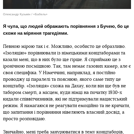
Олександр Кузьмін / «Бабель»
Я чула, що людей ображають порівняння з Бучею, бо це
схоже на міряння трагедіями.
Певною мірою так і є. Можливо, особисто це образливо.
«Ізоляцію» порівнювали із німецькими концтаборами та
казали мені, що в них було ще гірше. Я сприймаю це з
іронічною посмішкою. Так, там немає газових камер, але є
своя специфіка. У Німеччині, наприклад, я постійно
проводжу ці паралелі та пояснюю, якого саме типу це
концтабір. «Ізоляція» схожа на Дахау, коли він ще був не
табором смерті, а місцем, куди німці на початку 1930-х
кидали співвітчизників, які не підтримували нацистський
режим. Я намагаюся не реагувати емоційно та не кричати,
що запитання і порівняння нівелюють власний досвід, а
просто розповідаю.
Звичайно, мені треба занурюватися в тему концтаборів,