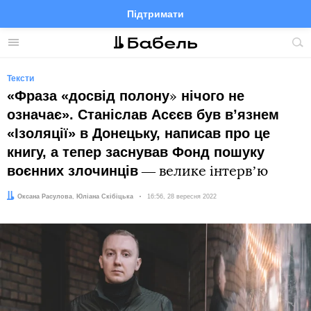
Підтримати
Facebook
Telegram
Twitter
Instagram
Меню
По
по
сай
Тексти
«Фраза «досвід полону
нічого не
»
означає». Станіслав Асєєв був вʼязнем
«Ізоляції» в Донецьку, написав про це
книгу, а тепер заснував Фонд пошуку
воєнних злочинців
― велике інтервʼю
Автор:
Редактор:
Оксана Расулова
Юліана Скібіцька
Дата:
16:56, 28 вересня 2022