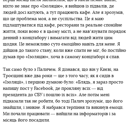
ніхто не знає про «Ізоляцію», я вийшов із підвалів, де
людей досі катують, а тут працюють кафе. Але я зрозумів,
що це проблема моя, а не суспільства. Це я маю
підлаштуватися під кафе, ресторани та реальне спокійне
життя, поки воно є в цьому місті, а не навʼязувати порядок
денний з концтабору і вимагати від людей жити цим
щодня. Це неможливо суто емоційно навіть для мене. Я
дійшов до такого стану, коли вже спати не міг, бо постійно
думав про «Ізоляцію», хоча в самому концтаборі я спав.
Так само було з Паличем. Я дізнався, що він у Києві, на
Троєщині вже два роки — ще з того часу, як я сидів в
«Ізоляції», і першою думкою було: «Блядь, я зараз просто
напишу пост у Facebook, де прокляну всіх ― від
президента до СБУ і пошлю їх всіх». Але потім мені
підказали так не робити, бо тоді Палич зрозуміє, що його
знайшли, і зникне. Я набрався терпіння та викинув емоції.
Ми почали працювати ― вийшли на інформаторів і за
місяць його посадили.