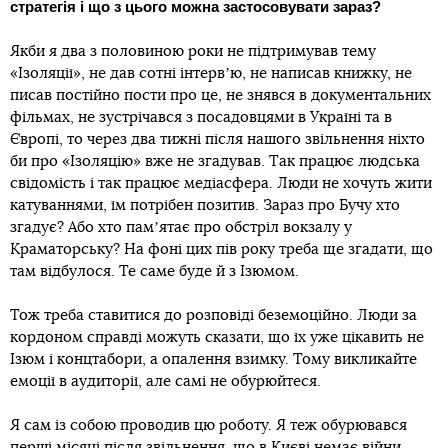
стратегія і що з цього можна застосовувати зараз?
Якби я два з половиною роки не підтримував тему
«Ізоляції», не дав сотні інтервʼю, не написав книжку, не
писав постійно пости про це, не знявся в документальних
фільмах, не зустрічався з посадовцями в Україні та в
Європі, то через два тижні після нашого звільнення ніхто
би про «Ізоляцію» вже не згадував. Так працює людська
свідомість і так працює медіасфера. Люди не хочуть жити
катуваннями, їм потрібен позитив. Зараз про Бучу хто
згадує? Або хто памʼятає про обстріл вокзалу у
Краматорську? На фоні цих пів року треба ще згадати, що
там відбулося. Те саме буде й з Ізюмом.
Тож треба ставитися до розповіді беземоційно. Люди за
кордоном справді можуть сказати, що їх уже цікавить не
Ізюм і концтабори, а опалення взимку. Тому викликайте
емоції в аудиторії, але самі не обурюйтеся.
Я сам із собою проводив цю роботу. Я теж обурювався
перші місяці після звільнення, що в Києві немає війни,