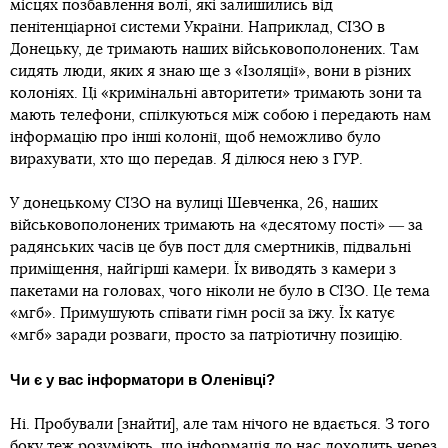
місцях позбавлення волі, які залишились від
пенітенціарної системи України. Наприклад, СІЗО в
Донецьку, де тримають наших військовополонених. Там
сидять люди, яких я знаю ще з «Ізоляції», вони в різних
колоніях. Ці «кримінальні авторитети» тримають зони та
мають телефони, спілкуються між собою і передають нам
інформацію про інші колонії, щоб неможливо було
вирахувати, хто що передав. Я ділюся нею з ГУР.
У донецькому СІЗО на вулиці Шевченка, 26, наших
військовополонених тримають на «десятому пості» ― за
радянських часів це був пост для смертників, підвальні
приміщення, найгірші камери. Їх виводять з камери з
пакетами на головах, чого ніколи не було в СІЗО. Це тема
«мгб». Примушують співати гімн росії за їжу. Їх катує
«мгб» заради розваги, просто за патріотичну позицію.
Чи є у вас інформатори в Оленівці?
Ні. Пробували [знайти], але там нічого не вдається. З того
боку теж розуміють, що інформація до нас доходить через