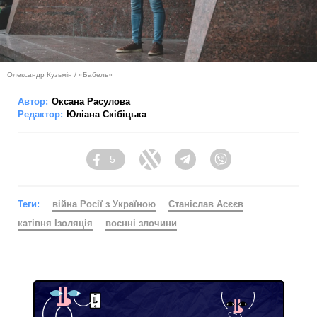
Олександр Кузьмін / «Бабель»
Автор:
Оксана Расулова
Редактор:
Юліана Скібіцька
5
Facebook
Twitter
Telegram
Viber
Теги:
війна Росії з Україною
Станіслав Асєєв
катівня Ізоляція
воєнні злочини