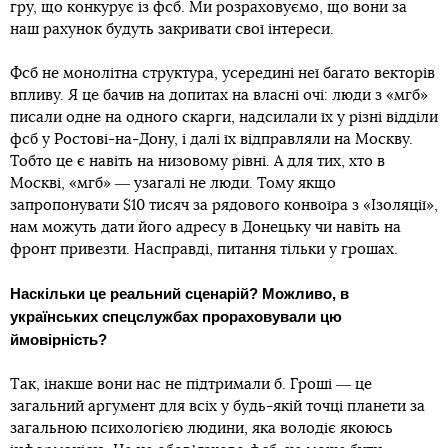
гру, що конкурує із фсб. Ми розраховуємо, що вони за
наш рахунок будуть закривати свої інтереси.
Фсб не монолітна структура, усередині неї багато векторів
впливу. Я це бачив на допитах на власні очі: люди з «мгб»
писали одне на одного скарги, надсилали їх у різні відділи
фсб у Ростові-на-Дону, і далі їх відправляли на Москву.
Тобто це є навіть на низовому рівні. А для тих, хто в
Москві, «мгб» ― узагалі не люди. Тому якщо
запропонувати $10 тисяч за рядового конвоїра з «Ізоляції»,
нам можуть дати його адресу в Донецьку чи навіть на
фронт привезти. Насправді, питання тільки у грошах.
Наскільки це реальний сценарій? Можливо, в
українських спецслужбах прораховували цю
ймовірність?
Так, інакше вони нас не підтримали б. Гроші ― це
загальний аргумент для всіх у будь-якій точці планети за
загальною психологією людини, яка володіє якоюсь