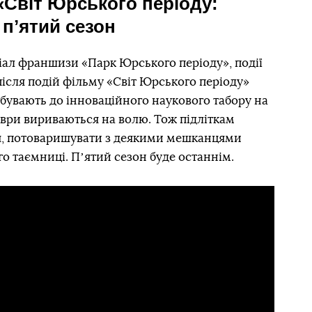
«Світ Юрського періоду:
пʼятий сезон
ал франшизи «Парк Юрського періоду», події
і після подій фільму «Світ Юрського періоду»
ибувають до інноваційного наукового табору на
заври вириваються на волю. Тож підліткам
тя, потоваришувати з деякими мешканцями
го таємниці. Пʼятий сезон буде останнім.