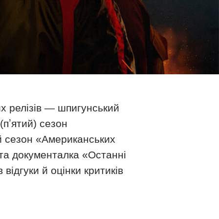
их релізів — шпигунський
(пʼятий) сезон
ий сезон «Американських
 та документалка «Останні
відгуки й оцінки критиків