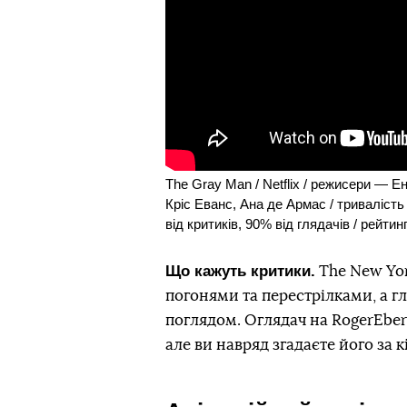
The Gray Man / Netflix / режисери — Е
Кріс Еванс, Ана де Армас / триваліст
від критиків, 90% від глядачів / рейтин
Що кажуть критики.
The New Yo
погонями та перестрілками, а г
поглядом. Оглядач на RogerEbe
але ви навряд згадаєте його за к