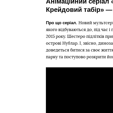
Анімаційний серіал 
Крейдовий табір» — 
Про що серіал.
Новий мультсері
якого відбуваються до, під час 
2015 року. Шестеро підлітків пр
острові Нублар. І, звісно, дино
доведеться битися за своє жит
парку та поступово розкрити йо