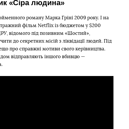
ик «Сіра людина»
ойменного роману Марка Гріні 2009 року. І на
ражний фільм Netflix із бюджетом у $200
ЦРУ, відомого під позивним «Шостий»,
чити до секретних місій з ліквідації людей. Під
 дещо про справжні мотиви свого керівництва.
лідом відправляють іншого вбивцю —
.