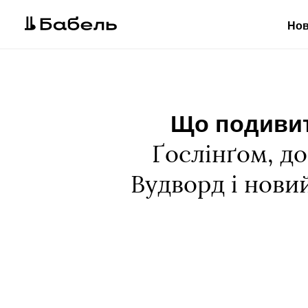
Но
Що подивит
Ґослінґом, д
Вудворд і нови