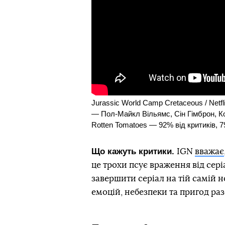
Jurassic World Camp Cretaceous / Netf
— Пол-Майкл Вільямс, Сін Гімброн, Ко
Rotten Tomatoes — 92% від критиків, 7
Що кажуть критики.
IGN
вважає
це трохи псує враження від сері
завершити серіал на тій самій но
емоцій, небезпеки та пригод ра