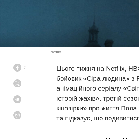
Netflix
Цього тижня на Netflix, H
2
Facebook
бойовик «Сіра людина» з Р
Twitter
анімаційного серіалу «Сві
історій жахів», третій се
Telegram
кінозірки» про життя Пола
та підказує, що подивитися
Viber