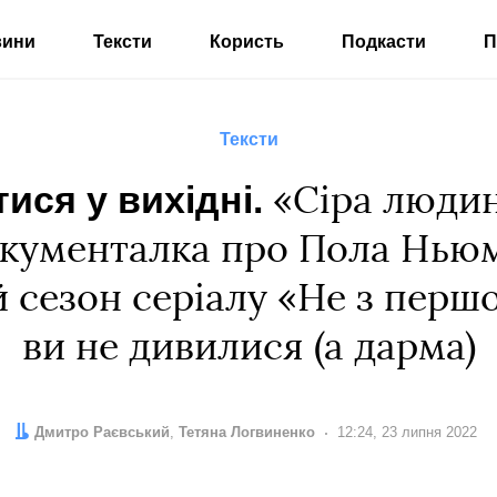
вини
Тексти
Користь
Подкасти
П
Тексти
ися у вихідні.
«Сіра людин
окументалка про Пола Нью
й сезон серіалу «Не з першо
ви не дивилися (а дарма)
Автор:
Редактор:
Дмитро Раєвський
Тетяна Логвиненко
Дата:
12:24, 23 липня 2022