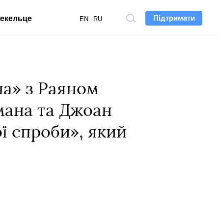
Підтримати
екельце
Пошук
EN
RU
по
сайту
а» з Раяном
мана та Джоан
ї спроби», який