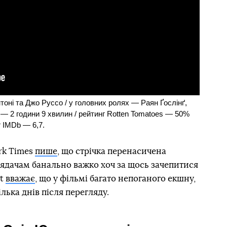
нтоні та Джо Руссо / у головних ролях — Раян Ґослінґ,
ь — 2 години 9 хвилин / рейтинг Rotten Tomatoes — 50%
г IMDb — 6,7.
rk Times
пише
, що стрічка перенасичена
лядачам банально важко хоч за щось зачепитися
rt
вважає
, що у фільмі багато непоганого екшну,
ілька днів після перегляду.