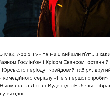
BO Max, Apple TV+ та Hulu вийшли пʼять цікав
аяном Ґослінґом і Крісом Евансом, останній 
т Юрського періоду: Крейдовий табір», друг
зон комедійного серіалу «Не з першої спроби»
 Ньюмана та Джоан Вудворд. «Бабель» зібрав 
 у вихідні.