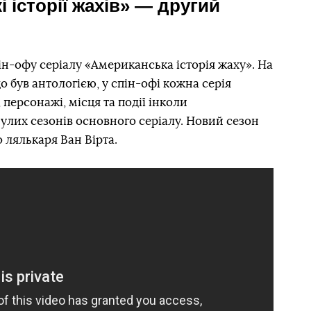
 історії жахів» — другий
ін-офу серіалу «Американська історія жаху». На
що був антологією, у спін-офі кожна серія
 персонажі, місця та події інколи
улих сезонів основного серіалу. Новий сезон
о лялькаря Ван Вірта.