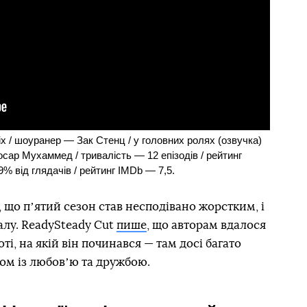
lix / шоуранер — Зак Стенц / у головних ролях (озвучка)
сар Мухаммед / тривалість — 12 епізодів / рейтинг
9% від глядачів / рейтинг IMDb — 7,5.
, що пʼятий сезон став несподівано жорстким, і
алу. ReadySteady Cut
пише
, що авторам вдалося
ті, на якій він починався — там досі багато
зом із любовʼю та дружбою.