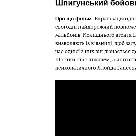
Шпигунський бойов
Про що фільм.
Екранізація одн
сьогодні найдорожчий повномет
мільйонів. Колишнього агента 
визволяють із вʼязниці, щоб залу
час однієї з них він дізнається
Шостий стає втікачем, а його с
психопатичного Ллойда Гансена