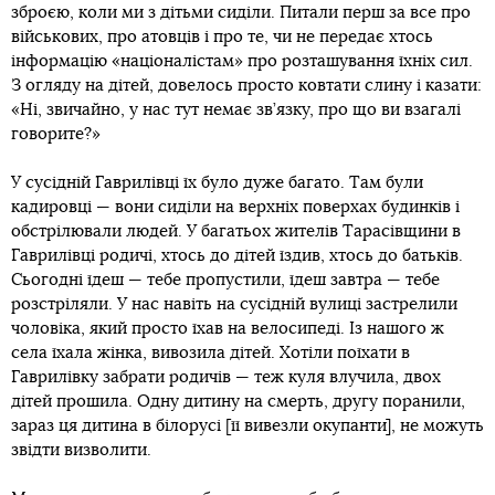
зброєю, коли ми з дітьми сиділи. Питали перш за все про
військових, про атовців і про те, чи не передає хтось
інформацію «націоналістам» про розташування їхніх сил.
З огляду на дітей, довелось просто ковтати слину і казати:
«Ні, звичайно, у нас тут немає зв’язку, про що ви взагалі
говорите?»
У сусідній Гаврилівці їх було дуже багато. Там були
кадировці — вони сиділи на верхніх поверхах будинків і
обстрілювали людей. У багатьох жителів Тарасівщини в
Гаврилівці родичі, хтось до дітей їздив, хтось до батьків.
Сьогодні їдеш — тебе пропустили, їдеш завтра — тебе
розстріляли. У нас навіть на сусідній вулиці застрелили
чоловіка, який просто їхав на велосипеді. Із нашого ж
села їхала жінка, вивозила дітей. Хотіли поїхати в
Гаврилівку забрати родичів — теж куля влучила, двох
дітей прошила. Одну дитину на смерть, другу поранили,
зараз ця дитина в білорусі [її вивезли окупанти], не можуть
звідти визволити.