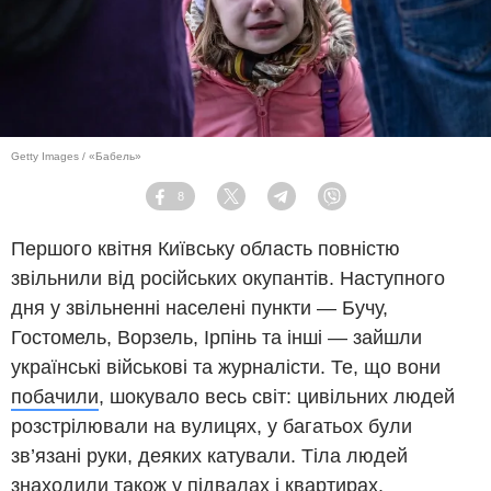
Getty Images / «Бабель»
8
Facebook
Twitter
Telegram
Viber
Першого квітня Київську область повністю
звільнили від російських окупантів. Наступного
дня у звільненні населені пункти — Бучу,
Гостомель, Ворзель, Ірпінь та інші — зайшли
українські військові та журналісти. Те, що вони
побачили
, шокувало весь світ: цивільних людей
розстрілювали на вулицях, у багатьох були
зв’язані руки, деяких катували. Тіла людей
знаходили також у підвалах і квартирах.