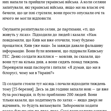
них напали та прийшли українські війська. А коли селяни
запитували, які українські війська, якщо ми на власні очі
бачили, що це їхні стріляли, вони просто опускали очі та
нічого не могли відповісти.
Окупанти розпитували селян, де партизани, «ті, що
живуть у лісах». Підходили до людей і казали: «Нам
повідомили, що Київ ми вже оточили, тому будемо
прощатися, Київ уже наш». Їм завжди давали фальшиву
інформацію. Вони були впевнені, що підірвали Київську
ГЕС. Деякі солдати жалілися — мовляв, їм сказали, що
вони тут на кілька днів, а вони сидять понад тиждень.
Перевіряли наші паспорти і питали: «Я думав, що ми в
білорусі, чому ми в Україні?»
Ці солдати стояли тут місяць і почали відходити тиждень
тому [25 березня]. Десь за дві години заїхали нові — це вже
була росгвардія, їх було приблизно 200 людей. Вони
тільки казали, що ходитимуть по хатах — якщо двері не
відчинять, то будуть виламувати. Забороняли ходити