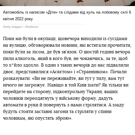
Автомобіль із написом «Діти» та слідами від куль на лобовому склі 6
квітня 2022 року.
Getty Images / «Бабель»
Поки ми були в окупації, щовечора виходили із сусідами
на вулицю, обговорювали новини, які встигали прочитати,
поки були за лісом, де був зв’язок. О шостій годині вечора
пили алкоголь, який в кого був, не чокаючись, за те, щоб
то х*йло здохло. В один з таких вечорів до нас підвалили
двоє, представилися «Аскєтом» і «Странником». Почали
розказувати: «Ви не переживайте, ви тут у тилу, вам тут
нічого не загрожує. Навіщо в той Київ їхати? Як тільки ви
перейдете на сторону, підконтрольну Україні, ваших
чоловіків переодягнуть у військову форму, дадуть
автомати в руки й повернуть з нами стрілятися. А ззаду
будуть стояти заставні загони та стріляти у спини
чоловікам, які опустять зброю».