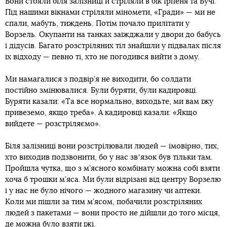
Вони стояли біля залізниці й стріляли в бік Ірпеня та Бучі.
Під нашими вікнами стріляли міномети, «Гради» — ми не
спали, мабуть, тиждень. Потім почало прилітати у
Ворзель. Окупанти на танках заїжджали у двори до бабусь
і дідусів. Багато розстріляних тіл знайшли у підвалах після
їх відходу — певно ті, хто не погодився вийти з дому.
Ми намагалися з подвір’я не виходити, бо солдати
постійно змінювалися. Були буряти, були кадировці.
Буряти казали: «Та все нормально, виходьте, ми вам їжу
привеземо, якщо треба». А кадировці казали: «Якщо
вийдете — розстріляємо».
Біля залізниці вони розстрілювали людей — імовірно, тих,
хто виходив подзвонити, бо у нас звʼязок був тільки там.
Пройшла чутка, що з м’ясного комбінату можна собі взяти
хоча б трошки м’яса. Ми були відрізані від центру Ворзелю
і у нас не було нічого — жодного магазину чи аптеки.
Коли ми пішли за тим м’ясом, побачили розстріляних
людей з пакетами — вони просто не дійшли до того місця,
де можна було взяти їжі.