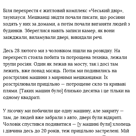
Біля перехрестя є житловий комплекс «Чеський двір»,
таунхауси. Мешканці звідти почали писати, що росіяни
ходять у них за домами, а потім почали виганяти людей з
будинків. Збереглися навіть записи камер, як вони
заїжджали, виламували двері, викидали речі.
Десь 28 лютого ми з чоловіком пішли на розвідку. На
перехресті стояла побита та потрощена техніка, лежали
трупи росіян. Один як лежав на мосту, так і досі там
лежить, вже понад місяць. Потім ми подивились на
розстріляні машини з мирними мешканцями. Їх
розстрілювали прицільно — потрощене скло та криваві
плями. [Таких машин було] близько десятка і це тільки на
одному квадраті.
У лісочку ми побачили ще одну машину, але закриту —
там, де людей вже забрали з авто, двері були відкриті.
Чоловік спустився подивитися — [у машині були] хлопець
і дівчина десь до 20 років, теж прицільно застрелені. Мій