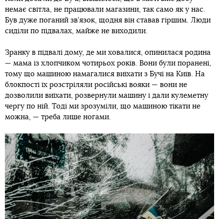
немає світла, не працювали магазини, так само як у нас.
Був дуже поганий зв’язок, щодня він ставав гіршим. Люди
сиділи по підвалах, майже не виходили.
Зранку в підвалі дому, де ми ховалися, опинилася родина
— мама із хлопчиком чотирьох років. Вони були поранені,
тому що машиною намагалися виїхати з Бучі на Київ. На
блокпості їх розстріляли російські вояки — вони не
дозволили виїхати, розвернули машину і дали кулеметну
чергу по ній. Тоді ми зрозуміли, що машиною тікати не
можна, — треба лише ногами.