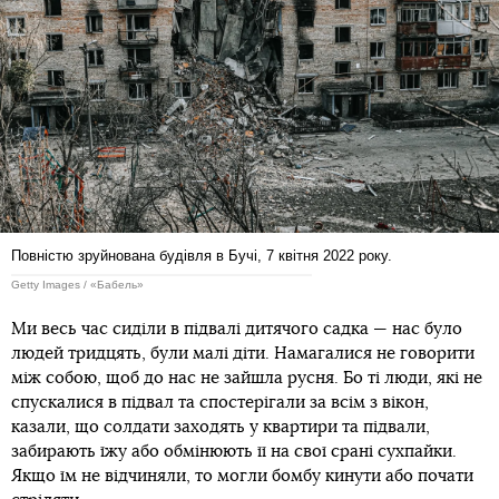
Повністю зруйнована будівля в Бучі, 7 квітня 2022 року.
Getty Images / «Бабель»
Ми весь час сиділи в підвалі дитячого садка — нас було
людей тридцять, були малі діти. Намагалися не говорити
між собою, щоб до нас не зайшла русня. Бо ті люди, які не
спускалися в підвал та спостерігали за всім з вікон,
казали, що солдати заходять у квартири та підвали,
забирають їжу або обмінюють її на свої срані сухпайки.
Якщо їм не відчиняли, то могли бомбу кинути або почати