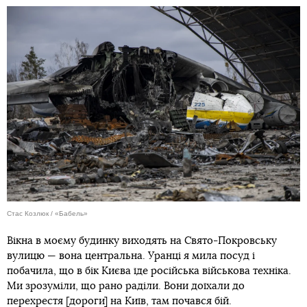
Стас Козлюк / «Бабель»
Вікна в моєму будинку виходять на Свято-Покровську
вулицю — вона центральна. Уранці я мила посуд і
побачила, що в бік Києва їде російська військова техніка.
Ми зрозуміли, що рано раділи. Вони доїхали до
перехрестя [дороги] на Київ, там почався бій.