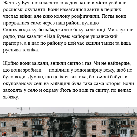
Жесть у Бучі почалася того ж дня, коли в місто увійшли
російські окупанти. Вони намагалися зайти в перших
числах війни, але їхню колону розфігачили. Потім вони
прорвалися саме через наш район, вулицю
Склозаводську, бо заїжджали з боку залізниці. Ми слухали
радіо, там казали: «Над Бучею майоріє український
прапор», а в нас по району в цей час їздили танки та інша
руснява техніка.
Щойно вони заїхали, зникли світло і газ. Чи не найперше,
що вони зробили, — поцілили у водонапірну вежу, щоб не
було води. Думаю, що це їхня тактика, бо в моєї бабусі в
окупованому селі на Київщині була така сама історія. Вони
заходять у село й одразу б’ють по воді та світлу, по вежах
зв’язку.