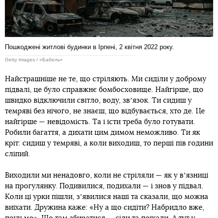
Пошкоджені житлові будинки в Ірпені, 2 квітня 2022 року.
Getty Images / «Бабель»
Найстрашніше не те, що стріляють. Ми сиділи у доброму
підвалі, це було справжнє бомбосховище. Найгірше, що
швидко відключили світло, воду, звʼязок. Ти сидиш у
темряві без нічого, не знаєш, що відбувається, хто де. Це
найгірше — невідомість. Та і їсти треба було готувати.
Робили багаття, а дихати цим димом неможливо. Ти як
кріт: сидиш у темряві, а коли виходиш, то перші пів години
сліпий.
Виходили ми ненадовго, коли не стріляли — як у вʼязниці
на прогулянку. Подивилися, подихали — і знов у підвал.
Коли ці урки пішли, зʼявилися наші та сказали, що можна
виїхати. Дружина каже: «Ну а що сидіти? Набридло вже,