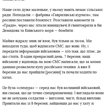
Наше село дуже маленьке, у ньому навіть немає сільської
ради. Неподалік — фабрика «Гаврилівські курчата», там
росіяни поставили блокпост. Розставили міномети та
«Гради», через нас літали винищувачі й гвинтокрили в бік
Демидова та Київського моря — бомбити.
Майже відразу зник звʼязок, був тільки за лісом. Ми
виходили туди, щоб відписати СМС, що живі. Ну, і
передати інформацію військовим — хто їхав, що літає, де
що стоїть. В один прекрасний день, 7 березня, наші
військові у відповідь на мою СМС написали, що за моїми
даними розвалили купу російської техніки. А вже 8
березня до нас прийшли [росіяни] та почали ходити по
хатах.
Це була «спецура» — серед нас був колишній військовий,
він сказав, що це точно спецпризначенці. І виглядали вони
не як зачухана солдатня — виголені, чисті, більш ввічливі.
Привітали нас із 8 березня, зайшовши до нас у хату зі