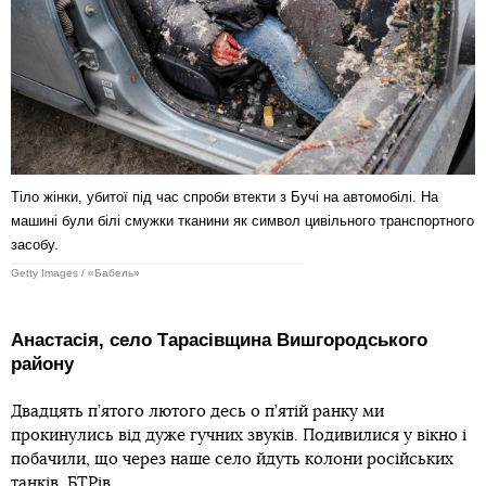
Тіло жінки, убитої під час спроби втекти з Бучі на автомобілі. На
машині були білі смужки тканини як символ цивільного транспортного
засобу.
Getty Images / «Бабель»
Анастасія, село Тарасівщина Вишгородського
району
Двадцять п’ятого лютого десь о п’ятій ранку ми
прокинулись від дуже гучних звуків. Подивилися у вікно і
побачили, що через наше село йдуть колони російських
танків, БТРів.