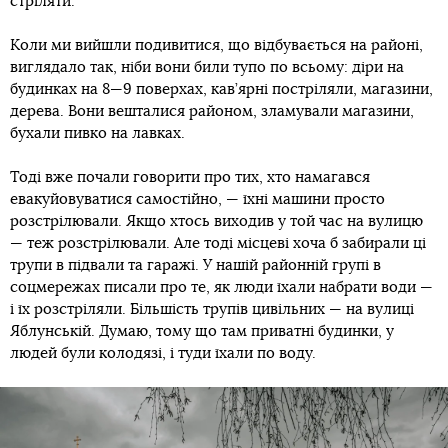
стріляти.
Коли ми вийшли подивитися, що відбувається на районі,
виглядало так, ніби вони били тупо по всьому: діри на
будинках на 8—9 поверхах, кав’ярні постріляли, магазини,
дерева. Вони вешталися районом, зламували магазини,
бухали пивко на лавках.
Тоді вже почали говорити про тих, хто намагався
евакуйовуватися самостійно, — їхні машини просто
розстрілювали. Якщо хтось виходив у той час на вулицю
— теж розстрілювали. Але тоді місцеві хоча б забирали ці
трупи в підвали та гаражі. У нашій районній групі в
соцмережах писали про те, як люди їхали набрати води —
і їх розстріляли. Більшість трупів цивільних — на вулиці
Яблунській. Думаю, тому що там приватні будинки, у
людей були колодязі, і туди їхали по воду.