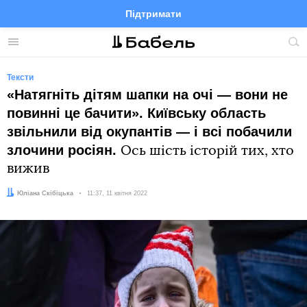
Підтримати
Facebook
Telegram
Twitter
Instagram
Меню
По
по
сай
Тексти
«Натягніть дітям шапки на очі — вони не
повинні це бачити». Київську область
звільнили від окупантів — і всі побачили
злочини росіян.
Ось шість історій тих, хто
вижив
Автор:
Юліана Скібіцька
Дата:
11:37, 11 квітня 2022