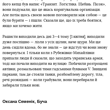
його кепці був напис «Транзит. Логістика. Щебінь. Пісок»,
вони подумали, що це якась коригувальна організація.
Але потім щось своєю мовою поговорили між собою — це
були буряти — і пішли. Сказали ще, що їх треба боятися,
якщо ми хочемо жити.
Рашисти виходили десь дні 3—4 тому [1 квітня], виходили
дуже поспішно — лізли з усіх щілин, наче щури. Ми ще
день сиділи вдома, бо не знали — це відступ чи вони знову
повернуться. І тільки коли з Рубежівки-Михайлівки
приїхали люди й сказали, що заходить українська армія,
тоді ми почали виходити на вулицю. Побачили розтрощені
автівки, розмальовані тими гадськими буквами V. Знищені
паркани, там де стояли танки, розбомблену дорогу, тіла,
речі розкидані — коли грабували, вони перебирали й
забирали тільки нові.
Оксана Семенік, Буча