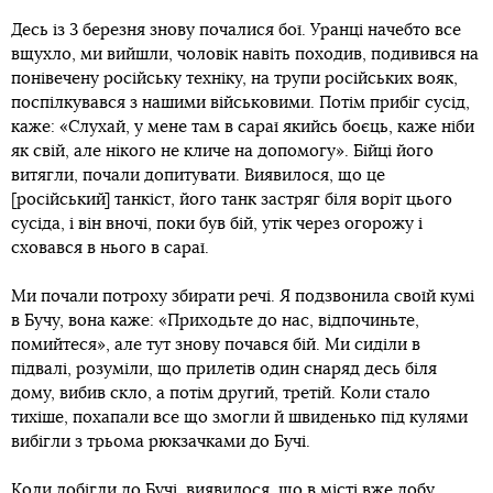
Десь із 3 березня знову почалися бої. Уранці начебто все
вщухло, ми вийшли, чоловік навіть походив, подивився на
понівечену російську техніку, на трупи російських вояк,
поспілкувався з нашими військовими. Потім прибіг сусід,
каже: «Слухай, у мене там в сараї якийсь боєць, каже ніби
як свій, але нікого не кличе на допомогу». Бійці його
витягли, почали допитувати. Виявилося, що це
[російський] танкіст, його танк застряг біля воріт цього
сусіда, і він вночі, поки був бій, утік через огорожу і
сховався в нього в сараї.
Ми почали потроху збирати речі. Я подзвонила своїй кумі
в Бучу, вона каже: «Приходьте до нас, відпочиньте,
помийтеся», але тут знову почався бій. Ми сиділи в
підвалі, розуміли, що прилетів один снаряд десь біля
дому, вибив скло, а потім другий, третій. Коли стало
тихіше, похапали все що змогли й швиденько під кулями
вибігли з трьома рюкзачками до Бучі.
Коли добігли до Бучі, виявилося, що в місті вже добу