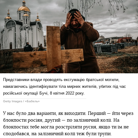
Представники влади проводять ексгумацію братської могили,
намагаючись ідентифікувати тіла мирних жителів, убитих під час
російської окупації Бучі, 8 квітня 2022 року.
Getty Images / «Бабель»
У нас було два варіанти, як виходити. Перший — йти через
блокпости росіян, другий — по залізничній колії. На
блокпостах тебе могла розстріляти русня, якщо ти їм не
сподобався, на залізничній колії теж були трупи.