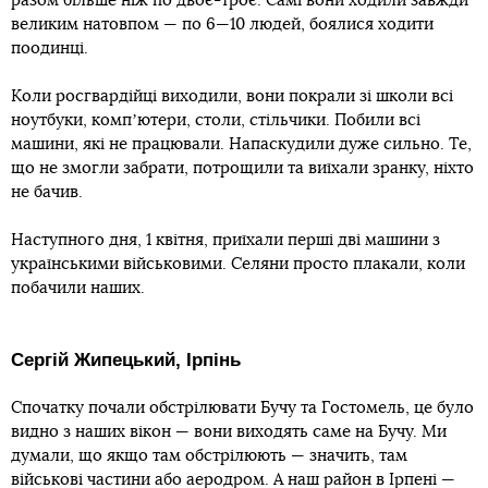
разом більше ніж по двоє-троє. Самі вони ходили завжди
великим натовпом — по 6—10 людей, боялися ходити
поодинці.
Коли росгвардійці виходили, вони покрали зі школи всі
ноутбуки, компʼютери, столи, стільчики. Побили всі
машини, які не працювали. Напаскудили дуже сильно. Те,
що не змогли забрати, потрощили та виїхали зранку, ніхто
не бачив.
Наступного дня, 1 квітня, приїхали перші дві машини з
українськими військовими. Селяни просто плакали, коли
побачили наших.
Сергій Жипецький, Ірпінь
Спочатку почали обстрілювати Бучу та Гостомель, це було
видно з наших вікон — вони виходять саме на Бучу. Ми
думали, що якщо там обстрілюють — значить, там
військові частини або аеродром. А наш район в Ірпені —