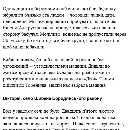
Одинадцятого березня ми побачили, що біля будинку
зібралися близько ста людей — чоловіки, жінки, діти,
пенсіонери. Ми теж вирішили спробувати, пішли в бік
Ірпеня. Але русня нас не пропустила, тож ми пішли в
сторону Забуччя. Можливо, вони нас не пропустили через
Яблунську, бо вже тоді там були трупи, і вони не хотіли,
щоб ми їх побачили.
Вийшли дивом, бо цей наш піший перехід не був
узгоджений — узгодили тільки машини. Дійшли до
Житомирської траси, яка була всіяна розбитими та
розстріляними машинами з написами «Діти». Так ми
дійшли до Гореничів, звідки нас забрала машина.
Вікторія, село Шибене Бородянського району
Боїв у нашому селі не було. Двадцять п’ятого лютого
ввечері пройшла колона російської техніки, вона там і
залишилася ночувати, на дорозі. Наше село — транзитне,