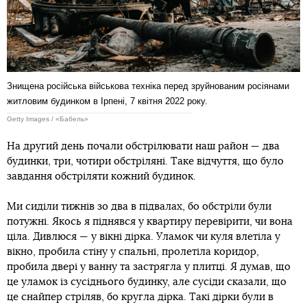
Знищена російська військова техніка перед зруйнованим росіянами
житловим будинком в Ірпені, 7 квітня 2022 року.
Getty Images / «Бабель»
На другий день почали обстрілювати наш район — два
будинки, три, чотири обстріляні. Таке відчуття, що було
завдання обстріляти кожний будинок.
Ми сиділи тижнів зо два в підвалах, бо обстріли були
потужні. Якось я піднявся у квартиру перевірити, чи вона
ціла. Дивлюся — у вікні дірка. Уламок чи куля влетіла у
вікно, пробила стіну у спальні, пролетіла коридор,
пробила двері у ванну та застрягла у плитці. Я думав, що
це уламок із сусіднього будинку, але сусіди сказали, що
це снайпер стріляв, бо кругла дірка. Такі дірки були в