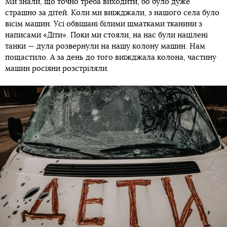
Ми знали, що точно треба виходити, бо було дуже
страшно за дітей. Коли ми виїжджали, з нашого села було
вісім машин. Усі обвішані білими шматками тканини з
написами «Діти». Поки ми стояли, на нас були націлені
танки — дула розвернули на нашу колону машин. Нам
пощастило. А за день до того виїжджала колона, частину
машин росіяни розстріляли.