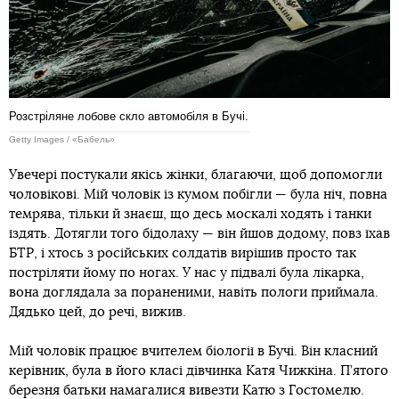
Розстріляне лобове скло автомобіля в Бучі.
Getty Images / «Бабель»
Увечері постукали якісь жінки, благаючи, щоб допомогли
чоловікові. Мій чоловік із кумом побігли — була ніч, повна
темрява, тільки й знаєш, що десь москалі ходять і танки
їздять. Дотягли того бідолаху — він йшов додому, повз їхав
БТР, і хтось з російських солдатів вирішив просто так
постріляти йому по ногах. У нас у підвалі була лікарка,
вона доглядала за пораненими, навіть пологи приймала.
Дядько цей, до речі, вижив.
Мій чоловік працює вчителем біології в Бучі. Він класний
керівник, була в його класі дівчинка Катя Чижкіна. П’ятого
березня батьки намагалися вивезти Катю з Гостомелю.