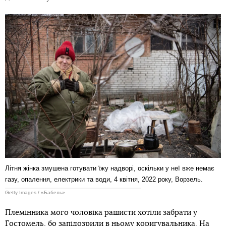
Літня жінка змушена готувати їжу надворі, оскільки у неї вже немає
газу, опалення, електрики та води, 4 квітня, 2022 року, Ворзель.
Getty Images / «Бабель»
Племінника мого чоловіка рашисти хотіли забрати у
Гостомель, бо запідозрили в ньому коригувальника. На