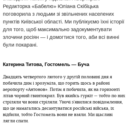
Редакторка «Бабелю» Юліана Скібіцька
поговорила з людьми зі звільнених населених
пунктів Київської області. Ми публікуємо їхні історії
для того, щоб максимально задокументувати
злочини росіян — і домогтися того, аби всі винні
були покарані.
Катерина Титова, Гостомель — Буча
Двадцять четвертого лютого у другій половині дня я
побачила дим і зрозуміла, що горить щось в районі
аеропорту «Антонов». Потім я побачила, як на горизонті
літав чорний гвинтокрил. Був якийсь гуркіт — тобто по них
стріляли чи вони стріляли. Уночі з’явилися повідомлення,
що це намагались десантуватися російські війська, їх
відбили, тобто Гостомель вони не взяли. Ми щасливі
лягли спати.