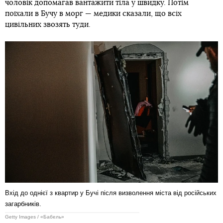
чоловік допомагав вантажити тіла у швидку. Потім
поїхали в Бучу в морг — медики сказали, що всіх
цивільних звозять туди.
Вхід до однієї з квартир у Бучі після визволення міста від російських
загарбників.
Getty Images / «Бабель»