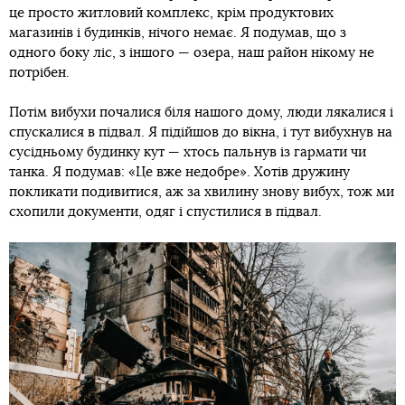
це просто житловий комплекс, крім продуктових
магазинів і будинків, нічого немає. Я подумав, що з
одного боку ліс, з іншого — озера, наш район нікому не
потрібен.
Потім вибухи почалися біля нашого дому, люди лякалися і
спускалися в підвал. Я підійшов до вікна, і тут вибухнув на
сусідньому будинку кут — хтось пальнув із гармати чи
танка. Я подумав: «Це вже недобре». Хотів дружину
покликати подивитися, аж за хвилину знову вибух, тож ми
схопили документи, одяг і спустилися в підвал.