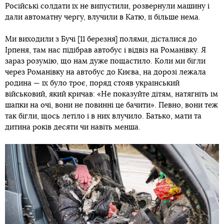
Російські солдати їх не випустили, розвернули машину і
дали автоматну чергу, влучили в Катю, її більше нема.
Ми виходили з Бучі [11 березня] полями, дісталися до
Ірпеня, там нас підібрав автобус і відвіз на Романівку. Я
зараз розумію, що нам дуже пощастило. Коли ми бігли
через Романівку на автобус до Києва, на дорозі лежала
родина — їх було троє, поряд стояв український
військовий, який кричав: «Не показуйте дітям, натягніть їм
шапки на очі, вони не повинні це бачити». Певно, вони теж
так бігли, щось летіло і в них влучило. Батько, мати та
дитина років десяти чи навіть менша.