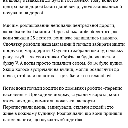
на шляху з Іванкова до Бучі й Гостомелю. Тому вони по
центральній дорозі їхали цілий вечір, уночі залишалися й
ночували на дорозі.
Мій дім розташований неподалік центральної дороги,
якою їхали їхні колони. Через кілька днів після того, як
вони заїхали 25 лютого, вони вже залишились надовго.
Спочатку розбили наші магазини й почали забирати звідти
продукти, мародерити. Окупанти забрали школу, сільську
раду, клуб — як свої ставки. Скрізь на будівлях писали
букву V. А потім просто тинялися селом, бо їм було нудно.
Якщо когось зустрічали на вулиці, могли роздягнути до
пояса, стріляли по ногах — це я бачила на власні очі.
Потім вони почали ходити по домівках і робити «перепис
населення». Приходили додому, стукали у ворота, коли
хтось виходив, вимагали показати паспорти.
Переписували імена, записували, скільки людей і хто
живе в кожному будинку. Розповідали, що вони прийшли
нас звільнити, що шукають «бандитів».