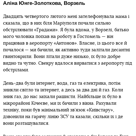
Аліна Юнге-Золоткова, Ворзель
Двадцять четвертого лютого мені зателефонувала мама і
сказала, що в них біля Маріуполя почали сильно
обстрілювати «Градами». Я була вдома, у Ворзелі, батько
мого чоловіка поїхав на роботу в Гостомель — він
працював в аеропорту «Антонов». Власне, із цього все й
почалося — ми бачили, як активно туди залітали десантні
гвинтокрили. Вони літали дуже низько, їх було добре
видно та чутно. Свекру вдалося вирватися з аеропорту під
обстрілами.
День-два були інтернет, вода, газ та електрика, потім
зникли світло та інтернет, а десь за два дні й газ. Коли
зник газ, до нас заїхали рашисти. Найбільше їх було в
мікрорайоні Кічеєве, ми їх бачили з вікна. Рахували
техніку, поки був мінімальний зв’язок «Київстару»,
дзвонили на гарячу лінію ЗСУ та казали, скільки їх і де
вони розташувалися.