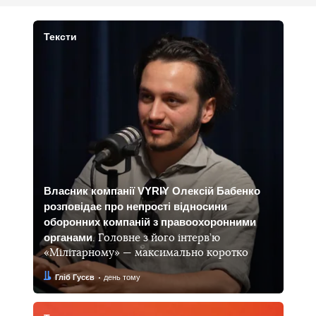
Тексти
Власник компанії VYRIY Олексій Бабенко
розповідає про непрості відносини
оборонних компаній з правоохоронними
органами
. Головне з його інтерв’ю
«Мілітарному» — максимально коротко
Автор:
Дата:
Гліб Гусєв
день тому