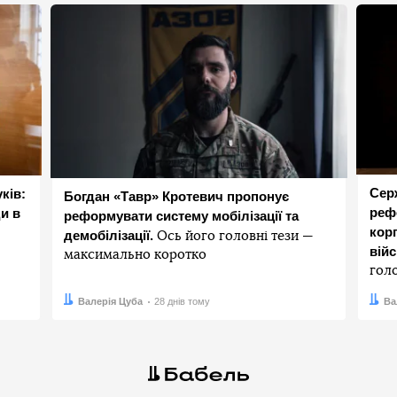
Сер
ків:
Богдан «Тавр» Кротевич пропонує
реф
и в
реформувати систему мобілізації та
корп
демобілізації.
Ось його головні тези —
вій
максимально коротко
гол
Автор:
Дата:
Валерія Цуба
28 днів тому
Авто
Дата:
Ва