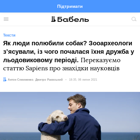
Підтримати
Facebook
Telegram
Twitter
Instagram
Меню
По
по
сай
Тексти
Як люди полюбили собак? Зооархеологи
зʼясували, із чого почалася їхня дружба у
льодовиковому періоді.
Переказуємо
статтю Sapiens про знахідки науковців
Автор:
Редактор:
Антон Семиженко
Дмитро Раєвський
Дата:
18:35, 06 липня 2021