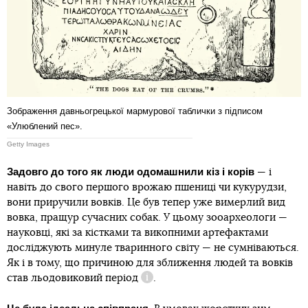
Зображення давньогрецької мармурової таблички з підписом
«Улюблений пес».
Getty Images
Задовго до того як люди одомашнили кіз і корів
— і
навіть до свого першого врожаю пшениці чи кукурудзи,
вони приручили вовків. Це був тепер уже вимерлий вид
вовка, пращур сучасних собак. У цьому зооархеологи —
науковці, які за кістками та викопними артефактами
досліджують минуле тваринного світу — не сумніваються.
Як і в тому, що причиною для зближення людей та вовків
став
льодовиковий період
.
Довідка