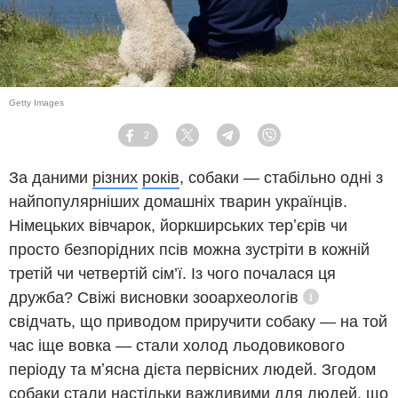
Getty Images
2
Facebook
Twitter
Telegram
Viber
За даними
різних
років
, собаки — стабільно одні з
найпопулярніших домашніх тварин українців.
Німецьких вівчарок, йоркширських терʼєрів чи
просто безпорідних псів можна зустріти в кожній
третій чи четвертій сім’ї. Із чого почалася ця
дружба? Свіжі висновки
зооархеологів
Довідка
свідчать, що приводом приручити собаку — на той
час іще вовка — стали холод льодовикового
періоду та мʼясна дієта первісних людей. Згодом
собаки стали настільки важливими для людей, що