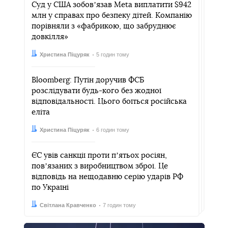
Суд у США зобовʼязав Meta виплатити $942
млн у справах про безпеку дітей. Компанію
порівняли з «фабрикою, що забруднює
довкілля»
Автор:
Дата:
Христина Піцуряк
5 годин тому
Bloomberg: Путін доручив ФСБ
розслідувати будь-кого без жодної
відповідальності. Цього боїться російська
еліта
Автор:
Дата:
Христина Піцуряк
6 годин тому
ЄС увів санкції проти пʼятьох росіян,
повʼязаних з виробництвом зброї. Це
відповідь на нещодавню серію ударів РФ
по Україні
Автор:
Дата:
Світлана Кравченко
7 годин тому