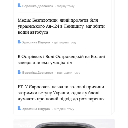
Автор:
Дата:
Вероніка Довганюк
годину тому
Медіа: Безпілотник, який пролетів біля
українського Ан-124 в Лейпцигу, міг збити
водій автобуса
Автор:
Дата:
Христина Піцуряк
дві години тому
В Острівках і Волі Островецькій на Волині
завершили ексгумацію тіл
Автор:
Дата:
Вероніка Довганюк
три години тому
FT: У Євросоюзі назвали головні причини
затримки вступу України, однак у блоці
думають про новий підхід до розширення
Автор:
Дата:
Христина Піцуряк
4 години тому
Тексти