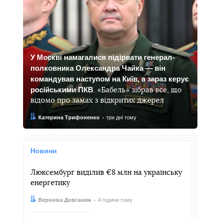
У Москві намагалися підірвати генерал-
полковника Олександра Чайка — він
командував наступом на Київ, а зараз керує
російськими ПКВ
. «Бабель» зібрав все, що
відомо про замах з відкритих джерел
Автор:
Дата:
Катерина Трифоненко
три дні тому
Новини
Люксембург виділив €8 млн на українську
енергетику
Автор:
Дата:
Вероніка Довганюк
4 години тому