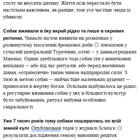
столу чи вкусити дитину. Життя псів перестало бути
настільки важливим, як раніше, тож усе частіше люди їх
убивали.
Собак вживали в їжу вкрай рідко та лише в окремих
регіонах.
Чимало кісток виявили на розкопках у
розвинутому поселенні
бронзової доби
Ачемхоюк у
Довідка
сучасній центральній Туреччині, сотні — у давньогрецьких
Мікенах. Однак здебільшого тоді собак їли у виняткових
випадках — або під час ритуалів, або перед воєнними
діями, «отримуючи» таким чином надприродні сили. З
тією ж метою собак — найчастіше маленьких цуценят —
приносили в жертву богам. Оскільки відбувалось це рідко,
а регулярне вживання собак у їжу в більшості культур
було табуйованим, ритуал набував особливої
сакральності.
Уже 7 тисяч років тому собаки поширились по всій
земній кулі
.
Опубліковані
торік у журналі
Science
Довідка
результати дослідження геному викопних решток