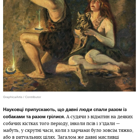
GraphicaArtis / Contributor
Науковці припускають, що давні люди спали разом із
собаками та разом грілися.
А судячи з відмітин на деяких
собачих кістках того періоду, інколи псів і зʼїдали —
мабуть, у скрутні часи, коли з харчами було зовсім тяжко,
або в ритуальних цілях. Загалом же давні мисливці