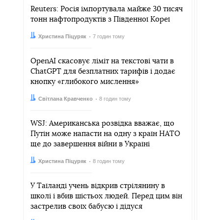
Reuters: Росія імпортувала майже 30 тисяч
тонн нафтопродуктів з Південної Кореї
Автор:
Дата:
Христина Піцуряк
7 годин тому
OpenAI скасовує ліміт на текстові чати в
ChatGPT для безплатних тарифів і додає
кнопку «глибокого мислення»
Автор:
Дата:
Світлана Кравченко
8 годин тому
WSJ: Американська розвідка вважає, що
Путін може напасти на одну з країн НАТО
ще до завершення війни в Україні
Автор:
Дата:
Христина Піцуряк
8 годин тому
У Таїланді учень відкрив стрілянину в
школі і вбив шістьох людей. Перед цим він
застрелив своїх бабусю і дідуся