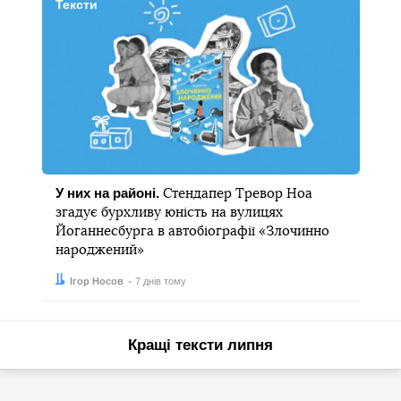
Тексти
У них на районі.
Стендапер Тревор Ноа
згадує бурхливу юність на вулицях
Йоганнесбурга в автобіографії «Злочинно
народжений»
Автор:
Дата:
Ігор Носов
7 днів тому
Кращі тексти липня