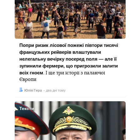
Попри ризик лісової пожежі півтори тисячі
французьких рейверів влаштували
нелегальну вечірку посеред поля — але її
зупинили фермери, що пригрозили залити
всіх гноєм
. І ще три історії з палаючої
Європи
Автор:
Дата:
Юлія Гира
два дні тому
Тексти