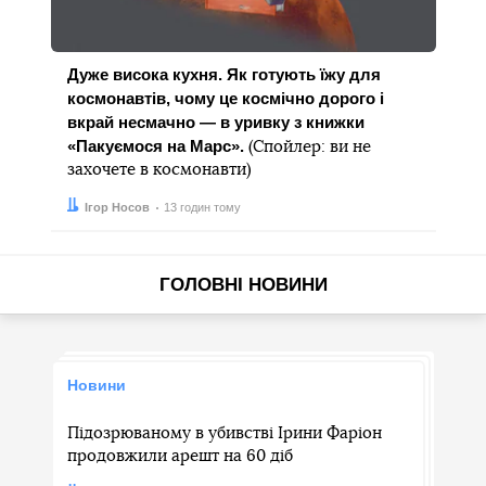
Дуже висока кухня. Як готують їжу для
космонавтів, чому це космічно дорого і
вкрай несмачно — в уривку з книжки
«Пакуємося на Марс».
(Спойлер: ви не
захочете в космонавти)
Автор:
Дата:
Ігор Носов
13 годин тому
ГОЛОВНІ НОВИНИ
Новини
Підозрюваному в убивстві Ірини Фаріон
продовжили арешт на 60 діб