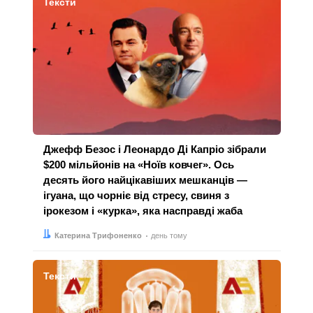
Тексти
Джефф Безос і Леонардо Ді Капріо зібрали
$200 мільйонів на «Ноїв ковчег». Ось
десять його найцікавіших мешканців —
ігуана, що чорніє від стресу, свиня з
ірокезом і «курка», яка насправді жаба
Автор:
Дата:
Катерина Трифоненко
день тому
Тексти