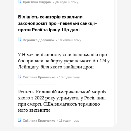
Автор:
Дата:
Христина Піцуряк
дві години тому
Білішість сенаторів схвалили
законопроєкт про «пекельні санкції»
проти Росії та Ірану. Що далі
Автор:
Дата:
Вероніка Довганюк
18 хвилин тому
У Німеччині спростували інформацію про
боєприпаси на борту українського Ан-124 у
Лейпцигу, біля якого знайшли дрон
Автор:
Дата:
Світлана Кравченко
10 годин тому
Reuters: Колишній американський морпіх,
якого з 2022 року утримують у Росії, нині
при смерті. США вимагають терміново
його звільнити
Автор:
Дата:
Світлана Кравченко
11 годин тому