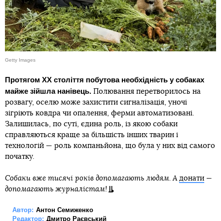
Getty Images
Протягом XX століття побутова необхідність у собаках
майже зійшла нанівець.
Полювання перетворилось на
розвагу, оселю може захистити сигналізація, уночі
зігріють ковдра чи опалення, ферми автоматизовані.
Залишилась, по суті, єдина роль, із якою собаки
справляються краще за більшість інших тварин і
технологій — роль компаньйона, що була у них від самого
початку.
Собаки вже тисячі років допомагають людям. А
донати
—
допомагають журналістам!
Автор:
Антон Семиженко
Редактор:
Дмитро Раєвський