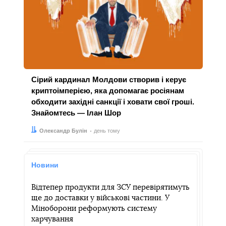
Сірий кардинал Молдови створив і керує
криптоімперією, яка допомагає росіянам
обходити західні санкції і ховати свої гроші.
Знайомтесь — Ілан Шор
Автор:
Дата:
Олександр Булін
день тому
Новини
Відтепер продукти для ЗСУ перевірятимуть
ще до доставки у військові частини. У
Міноборони реформують систему
харчування