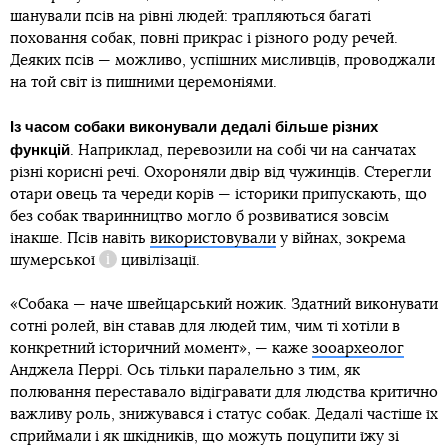
шанували псів на рівні людей: трапляються багаті
поховання собак, повні прикрас і різного роду речей.
Деяких псів — можливо, успішних мисливців, проводжали
на той світ із пишними церемоніями.
Із часом собаки виконували дедалі більше різних
функцій
. Наприклад, перевозили на собі чи на санчатах
різні корисні речі. Охороняли двір від чужинців. Стерегли
отари овець та череди корів — історики припускають, що
без собак тваринництво могло б розвиватися зовсім
інакше. Псів навіть
використовували
у війнах, зокрема
шумерської
цивілізації.
Довідка
«Собака — наче швейцарський ножик. Здатний виконувати
сотні ролей, він ставав для людей тим, чим ті хотіли в
конкретний історичний момент», — каже
зооархеолог
Анджела Перрі. Ось тільки паралельно з тим, як
полювання переставало відігравати для людства критично
важливу роль, знижувався і статус собак. Дедалі частіше їх
сприймали і як шкідників, що можуть поцупити їжу зі