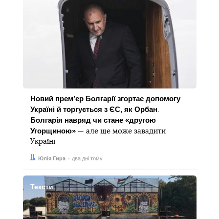
Новий прем’єр Болгарії згортає допомогу
Україні й торгується з ЄС, як Орбан
.
Болгарія навряд чи стане «другою
Угорщиною»
— але ще може завадити
Україні
Автор:
Дата:
Юлія Гира
два дні тому
Тексти