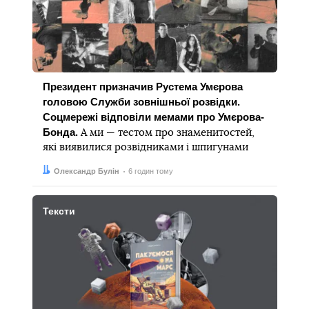
Президент призначив Рустема Умєрова
головою Служби зовнішньої розвідки.
Соцмережі відповіли мемами про Умєрова-
Бонда.
А ми — тестом про знаменитостей,
які виявилися розвідниками і шпигунами
Автор:
Дата:
Олександр Булін
6 годин тому
Тексти