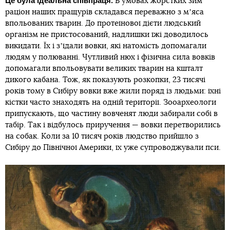
Це була ідеальна співпраця.
В умовах жорстких зим
раціон наших пращурів складався переважно з мʼяса
впольованих тварин. До протеїнової дієти людський
організм не пристосований, надлишки їжі доводилось
викидати. Їх і зʼїдали вовки, які натомість допомагали
людям у полюванні. Чутливий нюх і фізична сила вовків
допомагали впольовувати великих тварин на кшталт
дикого кабана. Тож, як показують розкопки, 23 тисячі
років тому в Сибіру вовки вже жили поряд із людьми: їхні
кістки часто знаходять на одній території. Зооархеологи
припускають, що частину вовченят люди забирали собі в
табір. Так і відбулось приручення — вовки перетворились
на собак. Коли за 10 тисяч років людство прийшло з
Сибіру до Північної Америки, їх уже супроводжували пси.