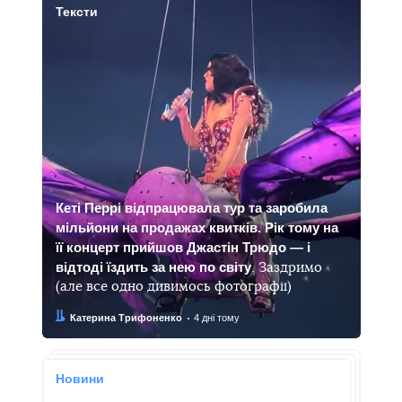
Тексти
Кеті Перрі відпрацювала тур та заробила
мільйони на продажах квитків. Рік тому на
її концерт прийшов Джастін Трюдо — і
відтоді їздить за нею по світу
. Заздримо
(але все одно дивимось фотографії)
Автор:
Дата:
Катерина Трифоненко
4 дні тому
Новини