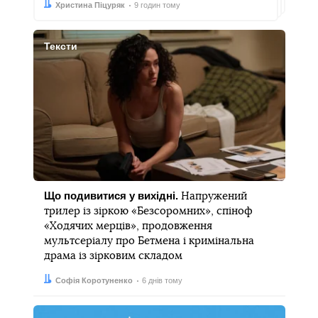
Автор:
Дата:
Христина Піцуряк
9 годин тому
Тексти
Що подивитися у вихідні.
Напружений
трилер із зіркою «Безсоромних», спіноф
«Ходячих мерців», продовження
мультсеріалу про Бетмена і кримінальна
драма із зірковим складом
Автор:
Дата:
Софія Коротуненко
6 днів тому