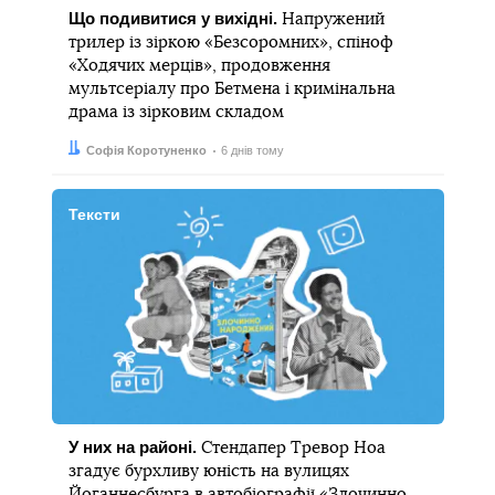
Що подивитися у вихідні.
Напружений
трилер із зіркою «Безсоромних», спіноф
«Ходячих мерців», продовження
мультсеріалу про Бетмена і кримінальна
драма із зірковим складом
Автор:
Дата:
Софія Коротуненко
6 днів тому
Тексти
У них на районі.
Стендапер Тревор Ноа
згадує бурхливу юність на вулицях
Йоганнесбурга в автобіографії «Злочинно