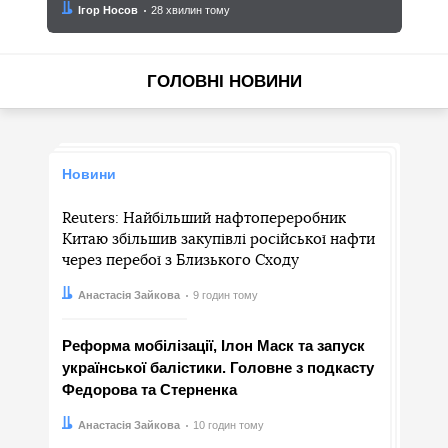
Автор:
Дата:
Ігор Носов
28 хвилин тому
ГОЛОВНІ НОВИНИ
Новини
Reuters: Найбільший нафтопереробник
Китаю збільшив закупівлі російської нафти
через перебої з Близького Сходу
Автор:
Дата:
Анастасія Зайкова
9 годин тому
Реформа мобілізації, Ілон Маск та запуск
української балістики. Головне з подкасту
Федорова та Стерненка
Автор:
Дата:
Анастасія Зайкова
10 годин тому