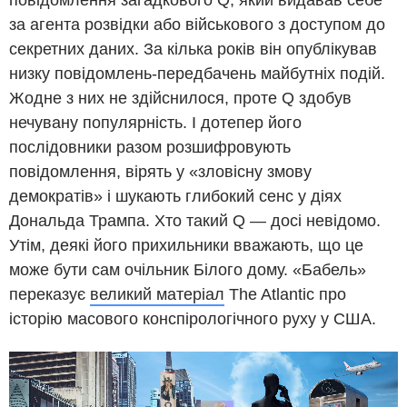
повідомлення загадкового Q, який видавав себе
за агента розвідки або військового з доступом до
секретних даних. За кілька років він опублікував
низку повідомлень-передбачень майбутніх подій.
Жодне з них не здійснилося, проте Q здобув
нечувану популярність. І дотепер його
послідовники разом розшифровують
повідомлення, вірять у «зловісну змову
демократів» і шукають глибокий сенс у діях
Дональда Трампа. Хто такий Q — досі невідомо.
Утім, деякі його прихильники вважають, що це
може бути сам очільник Білого дому. «Бабель»
переказує
великий матеріал
The Atlantic про
історію масового конспірологічного руху у США.