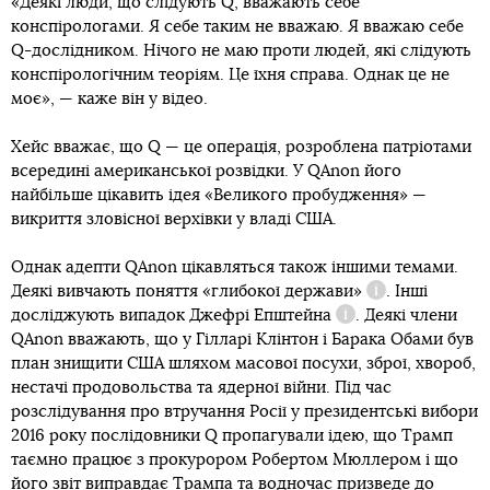
«Деякі люди, що слідують Q, вважають себе
конспірологами. Я себе таким не вважаю. Я вважаю себе
Q-дослідником. Нічого не маю проти людей, які слідують
конспірологічним теоріям. Це їхня справа. Однак це не
моє», — каже він у відео.
Хейс вважає, що Q — це операція, розроблена патріотами
всередині американської розвідки. У QAnon його
найбільше цікавить ідея «Великого пробудження» —
викриття зловісної верхівки у владі США.
Однак адепти QAnon цікавляться також іншими темами.
Деякі вивчають поняття
«глибокої держави»
. Інші
Довідка
досліджують випадок
Джефрі Епштейна
. Деякі члени
Довідка
QAnon вважають, що у Гілларі Клінтон і Барака Обами був
план знищити США шляхом масової посухи, зброї, хвороб,
нестачі продовольства та ядерної війни. Під час
розслідування про втручання Росії у президентські вибори
2016 року послідовники Q пропагували ідею, що Трамп
таємно працює з прокурором Робертом Мюллером і що
його звіт виправдає Трампа та водночас призведе до