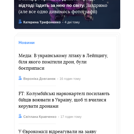
відтоді їздить за нею по світу
. Заздримо
(але все одно дивимось фотографії)
Автор:
Дата:
Катерина Трифоненко
4 дні тому
Новини
Медіа: В українському літаку в Лейпцигу,
біля якого помітили дрон, були
боєприпаси
Автор:
Дата:
Вероніка Довганюк
16 годин тому
FT: Колумбійські наркокартелі посилають
бійців воювати в Україну, щоб ті вчилися
керувати дронами
Автор:
Дата:
Світлана Кравченко
17 годин тому
У Єврокомісії відреагували на заяву