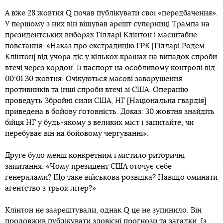
А вже 28 жовтня Q почав публікувати свої «передбачення».
У першому з них він віщував арешт суперниці Трампа на
президентських виборах Гілларі Клінтон і масштабне
повстання. «Наказ про екстрадицію ГРК [Гілларі Родем
Клінтон] від учора діє у кількох країнах на випадок спроби
втечі через кордон. Її паспорт на особливому контролі від
00:01 30 жовтня. Очікуються масові заворушення
противників та інші спроби втечі зі США. Операцію
проведуть Збройні сили США, НГ [Національна гвардія]
приведена в бойову готовність. Доказ: 30 жовтня знайдіть
бійця НГ у будь-якому з великих міст і запитайте, чи
перебуває він на бойовому чергуванні».
Друге було менш конкретним і містило риторичні
запитання: «Чому президент США оточує себе
генералами? Що таке військова розвідка? Навіщо оминати
агентство з трьох літер?»
Клінтон не заарештували, однак Q це не зупинило. Він
продовжив публікувати зловісні прогнози та загадки. Із