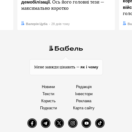
корп
демобілізації.
Ось його головні тези —
вій
максимально коротко
гол
Автор:
Дата:
Валерія Цуба
28 днів тому
Авто
Дата:
Ва
як і чому
Мене завжди цікавить —
Новини
Редакція
Тексти
Інвестори
Користь
Реклама
Подкасти
Карта сайту
Facebook
Telegram
Twitter
Instagram
YouTube
TikTok