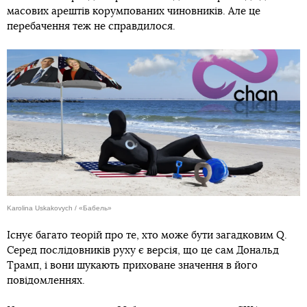
масових арештів корумпованих чиновників. Але це
перебачення теж не справдилося.
Karolina Uskakovych / «Бабель»
Існує багато теорій про те, хто може бути загадковим Q.
Серед послідовників руху є версія, що це сам Дональд
Трамп, і вони шукають приховане значення в його
повідомленнях.