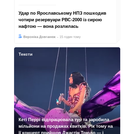
Удар по Ярославському НПЗ пошкодив
чотири резервуари РВС-2000 із сирою
нафтою — вона розлилась
Автор:
Дата:
Вероніка Довганюк
15 годин тому
Тексти
Кеті Перрі відпрацювала тур та заробила
мільйони на продажах квитків. Рік тому на
її концерт прийшов Джастін Трюдо — і