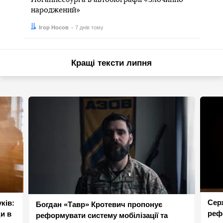
народжений»
Автор:
Дата:
Ігор Носов
7 днів тому
Кращі тексти липня
Сер
ків:
Богдан «Тавр» Кротевич пропонує
реф
и в
реформувати систему мобілізації та