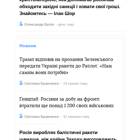
обходити західні санкції і ховати свої гроші.
Знайомтесь — Ілан Шор
Автор:
Дата:
Олександр Булін
день тому
Новини
Трамп відповів на прохання Зеленського
передати Україні ракети до Patriot: «Нам
самим вони потрібні»
Автор:
Дата:
Світлана Кравченко
19 хвилин тому
Генштаб: Росіяни за добу на фронті
втратили ще понад 1 200 своїх військових
Автор:
Дата:
Світлана Кравченко
32 хвилини тому
Росія виробляє балістичні ракети
швидше, ніж країни Заходу виготовляють