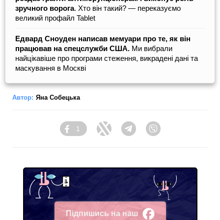
зручного ворога
. Хто він такий? — переказуємо
великий профайл Tablet
Едвард Сноуден написав мемуари про те, як він
працював на спецслужби США.
Ми вибрали
найцікавіше про програми стеження, викрадені дані та
маскування в Москві
Автор:
Яна Собецька
1
Facebook
Twitter
Telegram
Viber
Підпишись на наш
Facebook