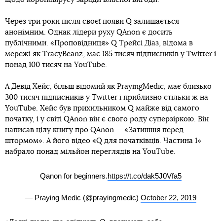
Через три роки після своєї появи Q залишається
анонімним. Однак лідери руху QAnon є досить
публічними. «Проповідниця» Q Трейсі Діаз, відома в
мережі як TracyBeanz, має 185 тисяч підписників у Twitter і
понад 100 тисяч на YouTube.
А Девід Хейс, більш відомий як PrayingMedic, має близько
300 тисяч підписників у Twitter і приблизно стільки ж на
YouTube. Хейс був прихильником Q майже від самого
початку, і у світі QAnon він є свого роду суперзіркою. Він
написав цілу книгу про QAnon — «Затишшя перед
штормом». А його відео «Q для початківців. Частина 1»
набрало понад мільйон переглядів на YouTube.
Qanon for beginners.
https://t.co/dak5J0Vfa5
— Praying Medic (@prayingmedic)
October 22, 2019