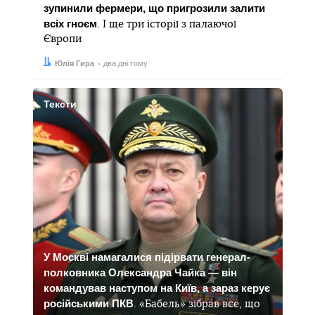
зупинили фермери, що пригрозили залити
всіх гноєм
. І ще три історії з палаючої
Європи
Автор:
Дата:
Юлія Гира
два дні тому
Тексти
У Москві намагалися підірвати генерал-
полковника Олександра Чайка — він
командував наступом на Київ, а зараз керує
російськими ПКВ
. «Бабель» зібрав все, що