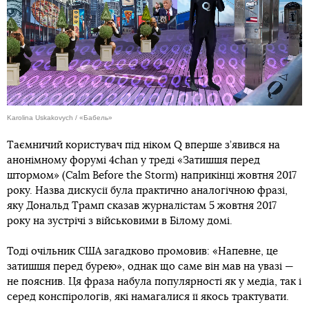
Karolina Uskakovych / «Бабель»
Таємничий користувач під ніком Q вперше з’явився на
анонімному форумі 4chan у треді «Затишшя перед
штормом» (Calm Before the Storm) наприкінці жовтня 2017
року. Назва дискусії була практично аналогічною фразі,
яку Дональд Трамп сказав журналістам 5 жовтня 2017
року на зустрічі з військовими в Білому домі.
Тоді очільник США загадково промовив: «Напевне, це
затишшя перед бурею», однак що саме він мав на увазі —
не пояснив. Ця фраза набула популярності як у медіа, так і
серед конспірологів, які намагалися її якось трактувати.