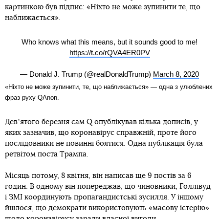
картинкою був підпис: «Ніхто не може зупинити те, що
наближається».
Who knows what this means, but it sounds good to me!
https://t.co/rQVA4ER0PV
— Donald J. Trump (@realDonaldTrump)
March 8, 2020
«Ніхто не може зупинити, те, що наближається» — одна з улюблених
фраз руху QAnon.
Девʼятого березня сам Q опублікував кілька дописів, у
яких зазначив, що коронавірус справжній, проте його
послідовники не повинні боятися. Одна публікація була
ретвітом поста Трампа.
Місяць потому, 8 квітня, він написав ще 9 постів за 6
годин. В одному він попереджав, що чиновники, Голлівуд
і ЗМІ координують пропагандистські зусилля. У іншому
йшлося, що демократи використовують «масову істерію»
щодо коронавірусу заради власної вигоди.