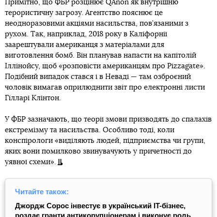
Примітно, що ФБР розцінює QAnon як внутрішню
терористичну загрозу. Агентство пояснює це
неодноразовими акціями насильства, пов’язаними з
рухом. Так, наприклад, 2018 року в Каліфорнії
заарештували американця з матеріалами для
виготовлення бомб. Він планував напасти на капітолій
Іллінойсу, щоб «розповісти американцям про Pizzagate».
Подібний випадок стався і в Неваді — там озброєний
чоловік вимагав оприлюднити звіт про електронні листи
Гілларі Клінтон.
У ФБР зазначають, що теорії змови призводять до спалахів
екстремізму та насильства. Особливо тоді, коли
конспірологи «виділяють людей, підприємства чи групи,
яких вони помилково звинувачують у причетності до
уявної схеми».
Читайте також:
Джордж Сорос інвестує в український IT-бізнес,
роздає гранти антикорупціонерам і виконує роль