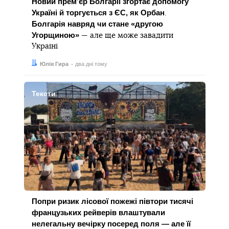
Новий прем’єр Болгарії згортає допомогу
Україні й торгується з ЄС, як Орбан
.
Болгарія навряд чи стане «другою
Угорщиною»
— але ще може завадити
Україні
Автор:
Дата:
Юлія Гира
два дні тому
Тексти
Попри ризик лісової пожежі півтори тисячі
французьких рейверів влаштували
нелегальну вечірку посеред поля — але її