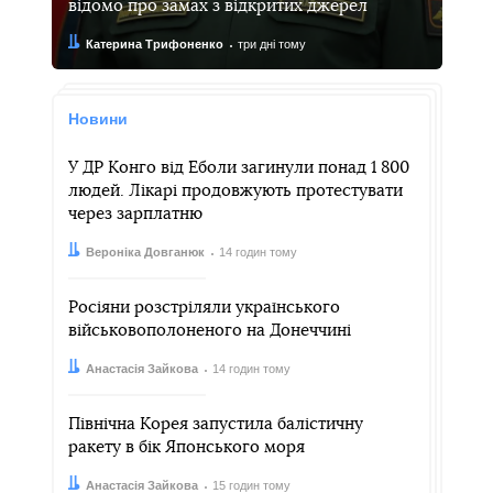
відомо про замах з відкритих джерел
Автор:
Дата:
Катерина Трифоненко
три дні тому
Новини
У ДР Конго від Еболи загинули понад 1 800
людей. Лікарі продовжують протестувати
через зарплатню
Автор:
Дата:
Вероніка Довганюк
14 годин тому
Росіяни розстріляли українського
військовополоненого на Донеччині
Автор:
Дата:
Анастасія Зайкова
14 годин тому
Північна Корея запустила балістичну
ракету в бік Японського моря
Автор:
Дата:
Анастасія Зайкова
15 годин тому