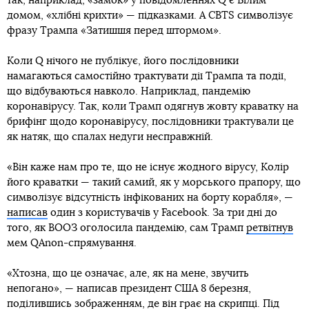
так, наприклад, «замок» у повідомленнях Q є Білим
домом, «хлібні крихти» — підказками. А CBTS символізує
фразу Трампа «Затишшя перед штормом».
Коли Q нічого не публікує, його послідовники
намагаються самостійно трактувати дії Трампа та події,
що відбуваються навколо. Наприклад, пандемію
коронавірусу. Так, коли Трамп одягнув жовту краватку на
брифінг щодо коронавірусу, послідовники трактували це
як натяк, що спалах недуги несправжній.
«Він каже нам про те, що не існує жодного вірусу, Колір
його краватки — такий самий, як у морського прапору, що
символізує відсутність інфікованих на борту корабля», —
написав
один з користувачів у Facebook. За три дні до
того, як ВООЗ оголосила пандемію, сам Трамп
ретвітнув
мем QAnon-спрямування.
«Хтозна, що це означає, але, як на мене, звучить
непогано», — написав президент США 8 березня,
поділившись зображенням, де він грає на скрипці. Під