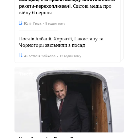
ракети-перехоплювачі.
Світові медіа про
війну 6 серпня
Автор:
Дата:
Юлія Гира
9 годин тому
Послів Албанії, Хорватії, Пакистану та
Чорногорії звільнили з посад
Автор:
Дата:
Анастасія Зайкова
13 годин тому
Тексти