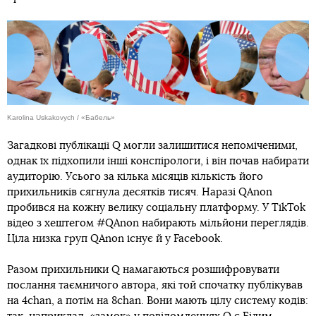
Karolina Uskakovych / «Бабель»
Загадкові публікації Q могли залишитися непоміченими,
однак їх підхопили інші конспірологи, і він почав набирати
аудиторію. Усього за кілька місяців кількість його
прихильників сягнула десятків тисяч. Наразі QAnon
пробився на кожну велику соціальну платформу. У TikTok
відео з хештегом #QAnon набирають мільйони переглядів.
Ціла низка груп QAnon існує й у Facebook.
Разом прихильники Q намагаються розшифровувати
послання таємничого автора, які той спочатку публікував
на 4chan, а потім на 8chan. Вони мають цілу систему кодів: