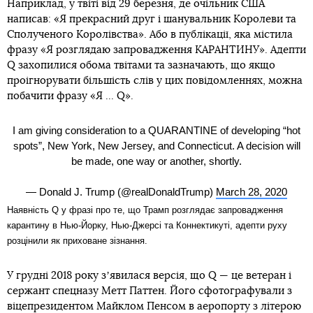
Наприклад, у твіті від 29 березня, де очільник США
написав: «Я прекрасний друг і шанувальник Королеви та
Сполученого Королівства». Або в публікації, яка містила
фразу «Я розглядаю запровадження КАРАНТИНУ». Адепти
Q захопилися обома твітами та зазначають, що якщо
проігнорувати більшість слів у цих повідомленнях, можна
побачити фразу «Я ... Q».
I am giving consideration to a QUARANTINE of developing “hot
spots”, New York, New Jersey, and Connecticut. A decision will
be made, one way or another, shortly.
— Donald J. Trump (@realDonaldTrump)
March 28, 2020
Наявність Q у фразі про те, що Трамп розглядає запровадження
карантину в Нью-Йорку, Нью-Джерсі та Коннектикуті, адепти руху
розцінили як приховане зізнання.
У грудні 2018 року зʼявилася версія, що Q — це ветеран і
сержант спецназу Метт Паттен. Його сфотографували з
віцепрезидентом Майклом Пенсом в аеропорту з літерою