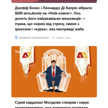
Джефф Безос і Леонардо Ді Капріо зібрали
$200 мільйонів на «Ноїв ковчег». Ось
десять його найцікавіших мешканців —
ігуана, що чорніє від стресу, свиня з
ірокезом і «курка», яка насправді жаба
Автор:
Дата:
Катерина Трифоненко
23 години тому
Тексти
Сірий кардинал Молдови створив і керує
криптоімперією, яка допомагає росіянам