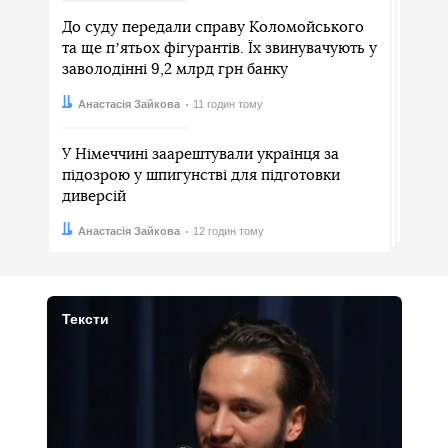
До суду передали справу Коломойського
та ще пʼятьох фігурантів. Їх звинувачують у
заволодінні 9,2 млрд грн банку
Автор:
Дата:
Анастасія Зайкова
11 годин тому
У Німеччині заарештували українця за
підозрою у шпигунстві для підготовки
диверсій
Автор:
Дата:
Анастасія Зайкова
12 годин тому
Тексти