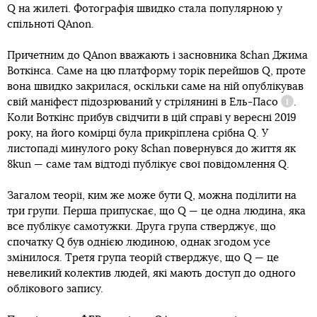
Q на жилеті. Фотографія швидко стала популярною у
спільноті QAnon.
Причетним до QAnon вважають і засновника 8chan Джима
Воткінса. Саме на цю платформу торік перейшов Q, проте
вона швидко закрилася, оскільки саме на ній опублікував
свій маніфест підозрюваний у стрілянині в
Ель-Пасо
.
Довідк
Коли Воткінс прибув свідчити в цій справі у вересні 2019
року, на його комірці була прикріплена срібна Q. У
листопаді минулого року 8chan повернувся до життя як
8kun — саме там відтоді публікує свої повідомлення Q.
Загалом теорії, ким же може бути Q, можна поділити на
три групи. Перша припускає, що Q — це одна людина, яка
все публікує самотужки. Друга група стверджує, що
спочатку Q був однією людиною, однак згодом усе
змінилося. Третя група теорій стверджує, що Q — це
невеликий колектив людей, які мають доступ до одного
облікового запису.