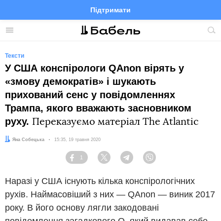
Підтримати
Facebook
Telegram
Twitter
Instagram
Меню
По
по
сай
Тексти
У США конспірологи QAnon вірять у
«змову демократів» і шукають
прихований сенс у повідомленнях
Трампа, якого вважають засновником
руху.
Переказуємо матеріал The Atlantic
Автор:
Яна Собецька
Дата:
15:35, 19 травня 2020
1
Facebook
Twitter
Telegram
Viber
Наразі у США існують кілька конспірологічних
рухів. Наймасовіший з них — QAnon — виник 2017
року. В його основу лягли закодовані