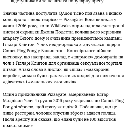
відступниками та не читати популярну пресу.
Значна частина постулатів QAnon тісно пов’язана з іншою
конспірологічною теорією — Pizzagate. Вона виникла у
жовтні 2016 року, коли WikiLeaks оприлюднила електронні
листи зі скриньки Джона Подести, колишнього керівника
апарату Білого дому й очільника президентської кампанії
Гілларі Клінтон. У них неодноразово згадувалася піцерія
Comet Ping Pong у Вашингтоні. Конспірологи дійшли
висновку, що насправді заклад є «ширмою» демократів на
чолі з Гілларі Клінтон для організації сексуальної торгівлі
дітьми. А такі слова в листах, як «піца» і «макаронні
вироби», можна було трактувати як кодові для позначення
«дівчаток» і «маленьких хлопчиків».
Один з прихильників Pizzagate, американець Едгар
Маддісон Уелч 4 грудня 2016 року увірвався до Comet Ping
Pong зі зброєю, щоб врятувати дітей. Побачивши, що це
лише ресторан, чоловік опустив зброю і здався поліції.
Після арешту він сказав, що «дані були не 100 відсотків
правильними».