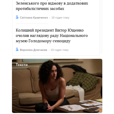
Зеленського про відмову в додаткових
протибалістичних засобах
Автор:
Дата:
Світлана Кравченко
18 годин тому
Колишній президент Віктор Ющенко
очолив наглядову раду Національного
музею Голодомору-геноциду
Автор:
Дата:
Вероніка Довганюк
19 годин тому
Тексти