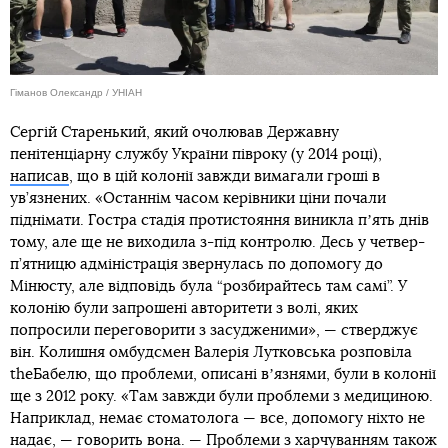
Гіманов Олександр / УНІАН
Сергій Старенький, який очолював Державну
пенітенціарну службу України півроку (у 2014 році),
написав
, що в цій колонії завжди вимагали гроші в
ув’язнених. «Останнім часом керівники ціни почали
піднімати. Гостра стадія протистояння виникла пʼять днів
тому, але ще не виходила з-під контролю. Десь у четвер-
п’ятницю адміністрація звернулась по допомогу до
Мінюсту, але відповідь була “розбирайтесь там самі”. У
колонію були запрошені авторитети з волі, яких
попросили переговорити з засудженими», — стверджує
він. Колишня омбудсмен Валерія Лутковська розповіла
theБабелю, що проблеми, описані вʼязнями, були в колонії
ще з 2012 року. «Там завжди були проблеми з медициною.
Наприклад, немає стоматолога — все, допомогу ніхто не
надає, — говорить вона. — Проблеми з харчуванням також