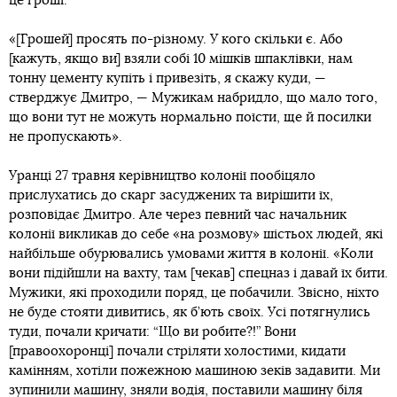
це гроші.
«[Грошей] просять по-різному. У кого скільки є. Або
[кажуть, якщо ви] взяли собі 10 мішків шпаклівки, нам
тонну цементу купіть і привезіть, я скажу куди, —
стверджує Дмитро, — Мужикам набридло, що мало того,
що вони тут не можуть нормально поїсти, ще й посилки
не пропускають».
Уранці 27 травня керівництво колонії пообіцяло
прислухатись до скарг засуджених та вирішити їх,
розповідає Дмитро. Але через певний час начальник
колонії викликав до себе «на розмову» шістьох людей, які
найбільше обурювались умовами життя в колонії. «Коли
вони підійшли на вахту, там [чекав] спецназ і давай їх бити.
Мужики, які проходили поряд, це побачили. Звісно, ніхто
не буде стояти дивитись, як б’ють своїх. Усі потягнулись
туди, почали кричати: “Що ви робите?!” Вони
[правоохоронці] почали стріляти холостими, кидати
камінням, хотіли пожежною машиною зеків задавити. Ми
зупинили машину, зняли водія, поставили машину біля