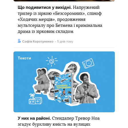
Що подивитися у вихідні.
Напружений
трилер із зіркою «Безсоромних», спіноф
«Ходячих мерців», продовження
мультсеріалу про Бетмена і кримінальна
драма із зірковим складом
Автор:
Дата:
Софія Коротуненко
5 днів тому
Тексти
У них на районі.
Стендапер Тревор Ноа
згадує бурхливу юність на вулицях