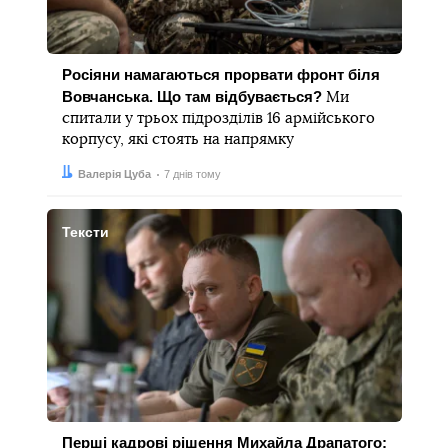
Росіяни намагаються прорвати фронт біля
Вовчанська. Що там відбувається?
Ми
спитали у трьох підрозділів 16 армійського
корпусу, які стоять на напрямку
Автор:
Дата:
Валерія Цуба
7 днів тому
Тексти
Перші кадрові рішення Михайла Драпатого: