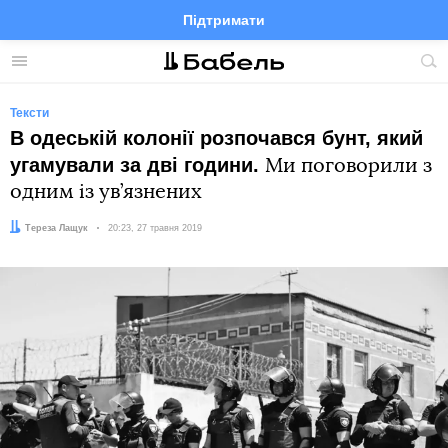
Підтримати
Facebook
Telegram
Twitter
Instagram
Меню
По
по
сай
Тексти
В одеській колонії розпочався бунт, який
угамували за дві години.
Ми поговорили з
одним із ув’язнених
Автор:
Тереза Лащук
Дата:
20:23, 27 травня 2019