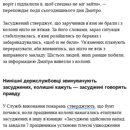
воріт і підпалили її, щоб спецназ не міг зайти», —
переповідає події сьогоднішнього дня Дмитро.
Засуджений стверджує, що заручників в’язні не брали і з
колонії ніхто не втікав. За його словами, зараз ситуація
стабілізувалась, в’язні розійшлись по бараках і
забарикадувались, «щоб їх не били». Ув’язнених планують
перерахувати, аби впевнитись, що ніхто не втік з
виправного закладу. Шістьох людей, яких раніше побили,
за інформацією Дмитра вивезли з колонії.
Нинішні держслужбовці звинувачують
засуджених, колишні кажуть — засуджені говорять
правду
У Службі виконання покарань
стверджують
, що бунт
почався, коли працівники колонії намагались етапувати
засуджених в іншу в’язницю: «Засуджені здійснили напад
та завдали 7 працівникам установи тілесні ушкодження