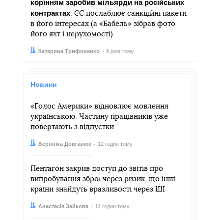
корінням заробив мільярди на російських
контрактах
. ЄС послаблює санкційні пакети
в його інтересах (а «Бабель» зібрав фото
його яхт і нерухомості)
Автор:
Дата:
Катерина Трифоненко
9 днів тому
Новини
«Голос Америки» відновлює мовлення
українською. Частину працівників уже
повертають з відпустки
Автор:
Дата:
Вероніка Довганюк
12 годин тому
Пентагон закрив доступ до звітів про
випробування зброї через ризик, що інші
країни знайдуть вразливості через ШІ
Автор:
Дата:
Анастасія Зайкова
12 годин тому