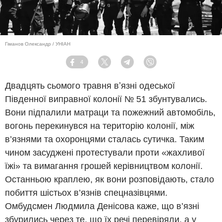
Гіманов Олександр / УНІАН
4
Facebook
Twitter
Telegram
Viber
Двадцять сьомого травня вʼязні одеської
Південної виправної колонії № 51 збунтувались.
Вони підпалили матраци та пожежний автомобіль,
вогонь перекинувся на територію колонії, між
в’язнями та охоронцями сталась сутичка. Таким
чином засуджені протестували проти «жахливої
їжі» та вимагання грошей керівництвом колонії.
Останньою краплею, як вони розповідають, стало
побиття шістьох в’язнів спецназівцями.
Омбудсмен Людмила Денісова каже, що в’язні
збурились через те, що їх речі перевіряли, а у