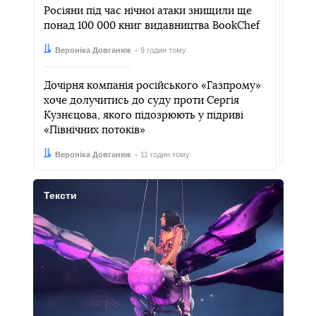
Росіяни під час нічної атаки знищили ще
понад 100 000 книг видавництва BookChef
Автор:
Дата:
Вероніка Довганюк
9 годин тому
Дочірня компанія російського «Газпрому»
хоче долучитись до суду проти Сергія
Кузнєцова, якого підозрюють у підриві
«Північних потоків»
Автор:
Дата:
Вероніка Довганюк
11 годин тому
Тексти