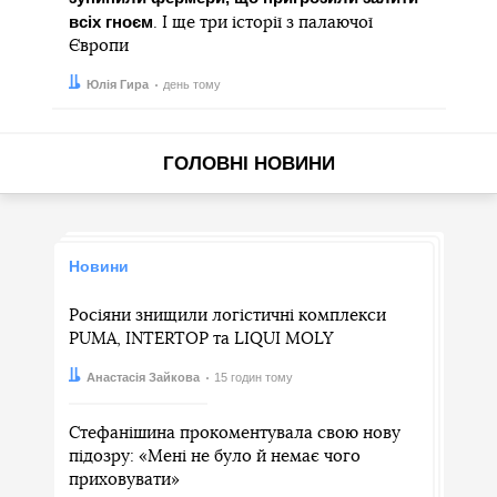
всіх гноєм
. І ще три історії з палаючої
Європи
Автор:
Дата:
Юлія Гира
день тому
ГОЛОВНІ НОВИНИ
Новини
Росіяни знищили логістичні комплекси
PUMA, INTERTOP та LIQUI MOLY
Автор:
Дата:
Анастасія Зайкова
15 годин тому
Стефанішина прокоментувала свою нову
підозру: «Мені не було й немає чого
приховувати»