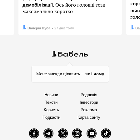
корп
демобілізації.
Ось його головні тези —
вій
максимально коротко
гол
Автор:
Дата:
Валерія Цуба
27 днів тому
Авто
Дата:
Ва
як і чому
Мене завжди цікавить —
Новини
Редакція
Тексти
Інвестори
Користь
Реклама
Подкасти
Карта сайту
Facebook
Telegram
Twitter
Instagram
YouTube
TikTok