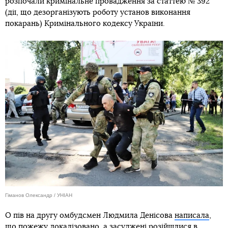
розпочали кримінальне провадження за статтею № 392
(дії, що дезорганізують роботу установ виконання
покарань) Кримінального кодексу України.
Гіманов Олександр / УНІАН
О пів на другу омбудсмен Людмила Денісова
написала
,
що пожежу локалізовано, а засуджені розійшлися в