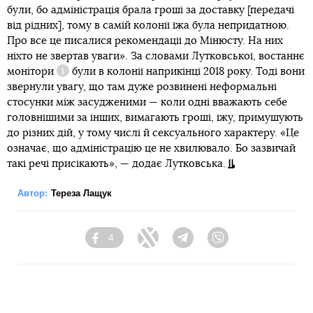
були, бо адміністрація брала гроші за доставку [передачі
від рідних], тому в самій колонії їжа була непридатною.
Про все це писалися рекомендації до Мінюсту. На них
ніхто не звертав уваги». За словами Лутковської, востаннє
монітори
були в колонії наприкінці 2018 року. Тоді вони
Довідка
звернули увагу, що там дуже розвинені неформальні
стосунки між засудженими — коли одні вважають себе
головнішими за інших, вимагають гроші, їжу, примушують
до різних дій, у тому числі й сексуального характеру. «Це
означає, що адміністрацію це не хвилювало. Бо зазвичай
такі речі присікають», — додає Лутковська.
Автор:
Тереза Лащук
4
Facebook
Twitter
Telegram
Viber