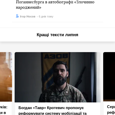
Йоганнесбурга в автобіографії «Злочинно
народжений»
Автор:
Дата:
Ігор Носов
6 днів тому
Кращі тексти липня
Сер
ків:
Богдан «Тавр» Кротевич пропонує
реф
и в
реформувати систему мобілізації та