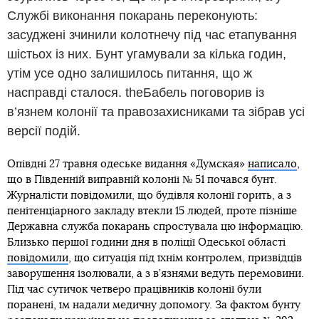
Службі виконання покарань переконують:
засуджені зчинили колотнечу під час етапування
шістьох із них. Бунт угамували за кілька годин,
утім усе одно залишилось питання, що ж
насправді сталося. theБабель поговорив із
в’язнем колонії та правозахисниками та зібрав усі
версії подій.
Опівдні 27 травня одеське видання «Думская»
написало
,
що в Південній виправній колонії № 51 почався бунт.
Журналісти повідомили, що будівля колонії горить, а з
пенітенціарного закладу втекли 15 людей, проте пізніше
Державна служба покарань спростувала цю інформацію.
Близько першої години дня в поліції Одеської області
повідомили
, що ситуація під їхнім контролем, призвідців
заворушення ізолювали, а з в’язнями ведуть перемовини.
Під час сутичок четверо працівників колонії були
поранені, їм надали медичну допомогу. За фактом бунту