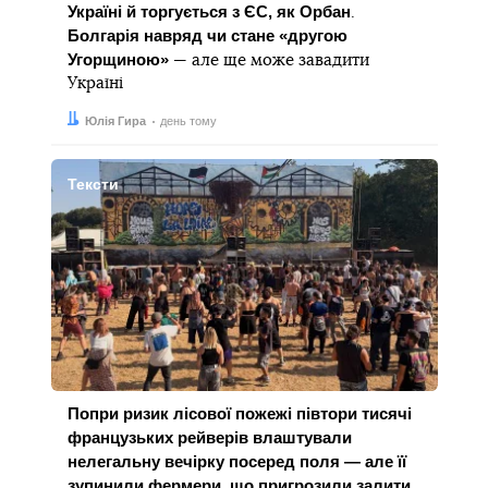
Україні й торгується з ЄС, як Орбан
.
Болгарія навряд чи стане «другою
Угорщиною»
— але ще може завадити
Україні
Автор:
Дата:
Юлія Гира
день тому
Тексти
Попри ризик лісової пожежі півтори тисячі
французьких рейверів влаштували
нелегальну вечірку посеред поля — але її
зупинили фермери, що пригрозили залити