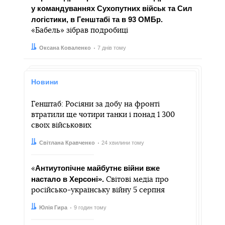
у командуваннях Сухопутних військ та Сил
логістики, в Генштабі та в 93 ОМБр.
«Бабель» зібрав подробиці
Автор:
Дата:
Оксана Коваленко
7 днів тому
Новини
Генштаб: Росіяни за добу на фронті
втратили ще чотири танки і понад 1 300
своїх військових
Автор:
Дата:
Світлана Кравченко
24 хвилини тому
Антиутопічне майбутнє війни вже
«
настало в Херсоні».
Світові медіа про
російсько-українську війну 5 серпня
Автор:
Дата:
Юлія Гира
9 годин тому