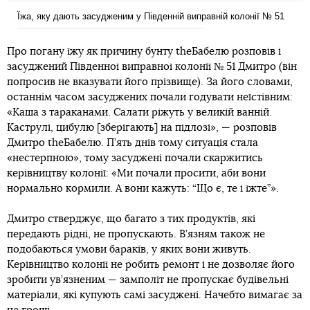
Їжа, яку дають засудженим у Південній виправній колонії № 51
Про погану їжу як причину бунту theБабелю розповів і
засуджений Південної виправної колонії № 51 Дмитро (він
попросив не вказувати його прізвище). За його словами,
останнім часом засуджених почали годувати неїстівним:
«Каша з тараканами. Салати ріжуть у великій ванній.
Каструлі, цибулю [зберігають] на підлозі», — розповів
Дмитро theБабелю. П’ять днів тому ситуація стала
«нестерпною», тому засуджені почали скаржитись
керівництву колонії: «Ми почали просити, аби вони
нормально кормили. А вони кажуть: “Що є, те і їжте”».
Дмитро стверджує, що багато з тих продуктів, які
передають рідні, не пропускають. В’язням також не
подобаються умови бараків, у яких вони живуть.
Керівництво колонії не робить ремонт і не дозволяє його
зробити ув’язненим — замполіт не пропускає будівельні
матеріали, які купують самі засуджені. Начебто вимагає за