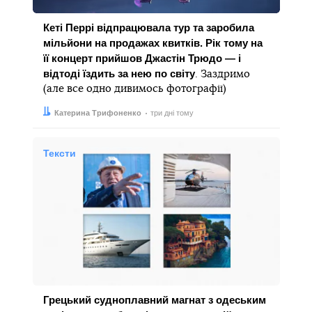
Кеті Перрі відпрацювала тур та заробила
мільйони на продажах квитків. Рік тому на
її концерт прийшов Джастін Трюдо — і
відтоді їздить за нею по світу
. Заздримо
(але все одно дивимось фотографії)
Автор:
Дата:
Катерина Трифоненко
три дні тому
Тексти
Грецький судноплавний магнат з одеським