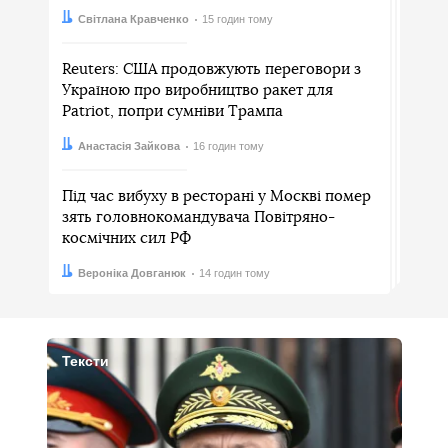
Автор:
Дата:
Світлана Кравченко
15 годин тому
Reuters: США продовжують переговори з
Україною про виробництво ракет для
Patriot, попри сумніви Трампа
Автор:
Дата:
Анастасія Зайкова
16 годин тому
Під час вибуху в ресторані у Москві помер
зять головнокомандувача Повітряно-
космічних сил РФ
Автор:
Дата:
Вероніка Довганюк
14 годин тому
Тексти