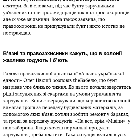
сектори. За її словами, під час бунту заручниками
ув’язнених стали троє медпрацівників та троє охоронців,
але їх уже звільнили. Вона також заявила, що
правоохоронці не придушували бунт і ніхто істотно не
постраждав.
В’язні та правозахисники кажуть, що в колонії
жахливо годують і б’ють
Голова правозахисної організації «Альянс української
єдності» Олег Цвілий розповів theБабелю, що бунт
назрівав уже близько тижня. До нього почали звертатись
рідні засуджених зі скаргами на умови утримання та
харчування. Вони стверджували, що керівництво колонії
вимагає гроші за передачу будівельних матеріалів, за
допомогою яких в’язні хотіли зробити ремонт у бараках,
та гроші за передачу продуктів. «На все, крім «Мівіни», у
них заборона. Якщо хочеш нормальні продукти
харчування, треба платити. Така ситуація взагалі в усіх