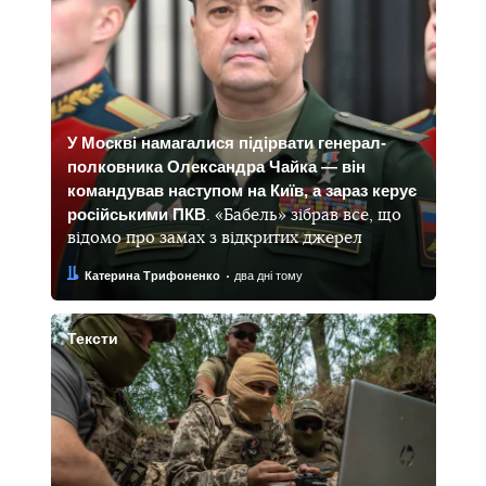
У Москві намагалися підірвати генерал-
полковника Олександра Чайка — він
командував наступом на Київ, а зараз керує
російськими ПКВ
. «Бабель» зібрав все, що
відомо про замах з відкритих джерел
Автор:
Дата:
Катерина Трифоненко
два дні тому
Тексти