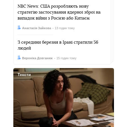
NBC News: США розробляють нову
стратегію застосування ядерної зброї на
випадок війни з Росією або Китаєм
Автор:
Дата:
Анастасія Зайкова
13 годин тому
З середини березня в Ірані стратили 56
людей
Автор:
Дата:
Вероніка Довганюк
15 годин тому
Тексти