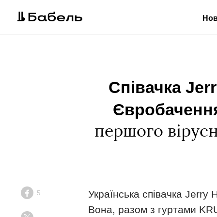
Но
Співачка Jer
Євробачення
першого вірусн
Українська співачка Jerry 
5
Facebook
Вона, разом з гуртами KRU