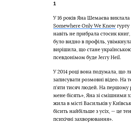
1
У 16 років Яна Шемаєва виклала
Somewhere Only We Know
гурту 
навіть не прибрала стосик книг,
було видно в профіль, увімкнул
вирішила, що стане українською
псевдонімом буде Jerry Heil.
У 2014 році вона подумала, що л
записувати розмовні відео. На т
п’яти тисяч людей. На першому 
мене бісять», Яна зі смішними х
жила в місті Васильків у Київськ
бісить найбільше з усіх, — це т
психічні захворювання».