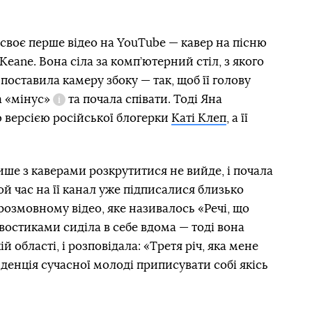
 своє перше відео на YouТube — кавер на пісню
Keane. Вона сіла за комп’ютерний стіл, з якого
 поставила камеру збоку — так, щоб її голову
а
«мінус»
та почала співати. Тоді Яна
Довідка
 версією російської блогерки
Каті Клеп
, а її
ише з каверами розкрутитися не вийде, і почала
ой час на її канал уже підписалися близько
розмовному відео, яке називалось «Речі, що
востиками сиділа в себе вдома — тоді вона
ій області, і розповідала: «Третя річ, яка мене
енденція сучасної молоді приписувати собі якісь