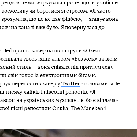
рендові теми: міркувала про те, що їй у собі не
 косметику чи боротися зі стресом. «Я часто
 зрозуміла, що це не дає фідбеку, — згадує вона
исяч на каналі вже було. Я повернулася до
Heil приніс кавер на пісні групи «Океан
респівала увесь їхній альбом «Без меж» за вісім
ласний стиль — вона співала під притлумлену
чи свій голос із електронними бітами.
рчук перепостив кавер у
Twitter
зі словами: «Це
 тисячу лайків і півсотні репостів. «Я
авери на українських музикантів, бо є віддача»,
 свої пісні репостили Onuka, The Maneken і