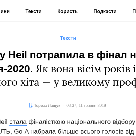
вини
Тексти
Користь
Подкасти
П
Тексти
ry Heil потрапила в фінал 
-2020.
Як вона вісім років 
ого хіта — у великому про
Автор:
Тереза Лащук
Дата:
08:37, 11 травня 2019
Heil
стала
фіналісткою національного відбору
TЬ, Gо-A набрала більше всього голосів від ж