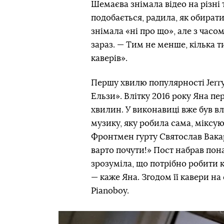
Шемаєва знімала відео на різні т
подобається, радила, як обирати
знімала «ні про що», але з часом
зараз. — Тим не менше, кілька т
каверів».
Першу хвилю популярності Jerry 
Ельзи». Влітку 2016 року Яна пе
хвилин. У виконавиці вже був в
музику, яку робила сама, міксую
Фронтмен гурту Святослав Вака
варто почути!» Пост набрав понад
зрозуміла, що потрібно робити к
— каже Яна. Згодом її кавери на
Pianoboy.