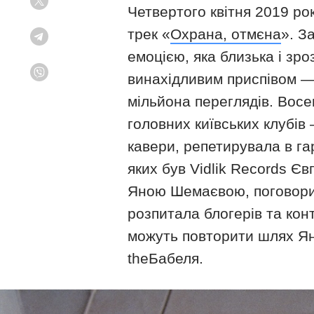
Twitter
Четвертого квітня 2019 рок
трек «
Охрана, отмєна
». З
Telegram
емоцією, яка близька і зр
винахідливим приспівом — я
Viber
мільйона переглядів. Вос
головних київських клубів 
кавери, репетирувала в га
яких був Vidlik Records Є
Яною Шемаєвою, поговорил
розпитала блогерів та кон
можуть повторити шлях Яни
theБабеля.