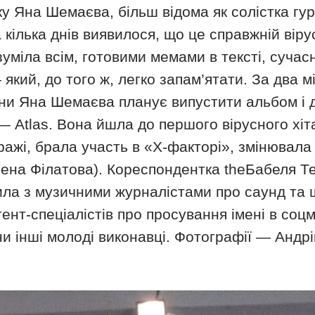
у Яна Шемаєва, більш відома як солістка гурт
а кілька днів виявилося, що це справжній вірус
озуміла всім, готовими мемами в тексті, суча
кий, до того ж, легко запам’ятати. За два мі
ени Яна Шемаєва планує випустити альбом і 
— Atlas. Вона йшла до першого вірусного хіта 
ражі, брала участь в «Х-факторі», змінювала
вгена Філатова). Кореспондентка theБабеля Т
а з музичними журналістами про саунд та ш
тент-спеціалістів про просування імені в соц
 інші молоді виконавці. Фотографії — Андрі