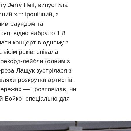
у Jerry Heil, випустила
ний хіт: іронічний, з
сним саундом та
сяці відео набрало 1,8
дати концерт в одному з
вісім років: співала
 рекорд-лейбли (одним з
ереза Лащук зустрілася з
ляхи розкрутки артистів,
мережах — і розповідає, чи
й Бойко, спеціально для