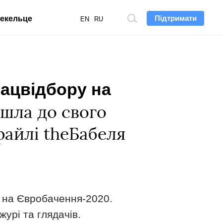
Підтримати
екельце
Пошук
EN
RU
по
сайту
нацвідбору на
ішла до свого
файлі theБабеля
 на Євробачення-2020.
урі та глядачів.