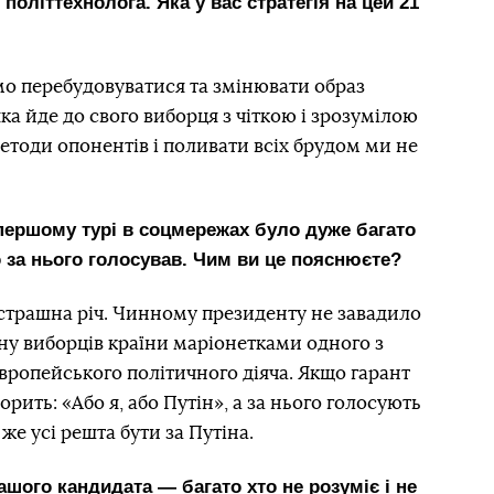
політтехнолога. Яка у вас стратегія на цей 21
емо перебудовуватися та змінювати образ
ка йде до свого виборця з чіткою і зрозумілою
етоди опонентів і поливати всіх брудом ми не
першому турі в соцмережах було дуже багато
то за нього голосував. Чим ви це пояснюєте?
е страшна річ. Чинному президенту не завадило
ину виборців країни маріонетками одного з
 європейського політичного діяча. Якщо гарант
рить: «Або я, або Путін», а за нього голосують
 же усі решта бути за Путіна.
ашого кандидата — багато хто не розуміє і не