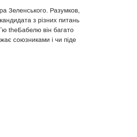
ра Зеленського. Разумков,
 кандидата з різних питань
вʼю theБабелю він багато
ажає союзниками і чи піде