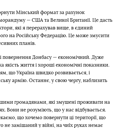
орнути Мінський формат за рахунок
морандуму — США та Великої Британії. Це дасть
тори, які я перерахував вище, в єдиний
його на Російську Федерацію. Це може змусити
есивних планів.
мі повернення Донбасу — економічний. Дуже
ка якість життя і хороші економічні показники.
м, що Україна швидко розвивається, і
ську армію. Останнє, у свою чергу, наблизить
ашими громадянами, які змушені проживати на
х. Вони не розуміють, що у нас відбувається.
екаємо, що хочемо повернути ці території, що
о не замішаний у війні, на чиїх руках немає