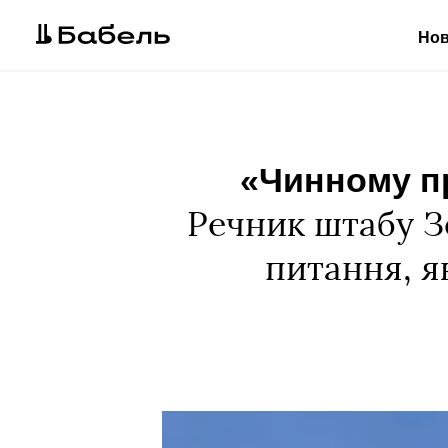
Но
«Чинному пр
Речник штабу З
питання, я