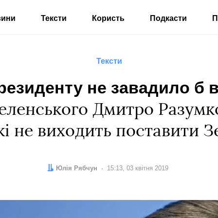
вини
Тексти
Користь
Подкасти
П
Тексти
езиденту не завадило б 
еленського Дмитро Разумко
кі не виходить поставити 
Автор:
Юлія Рябчун
Дата:
15:13, 03 квітня 2019