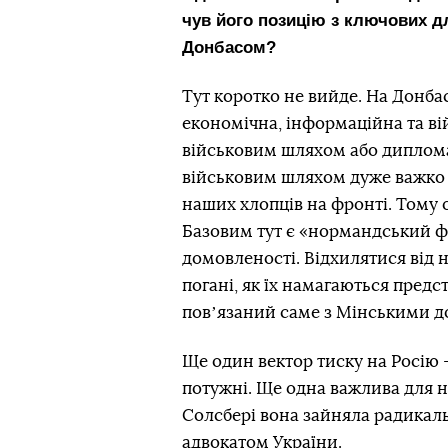
чув його позицію з ключових д
Донбасом?
Тут коротко не вийде. На Донба
економічна, інформаційна та ві
військовим шляхом або диплом
військовим шляхом дуже важко —
наших хлопців на фронті. Тому
Базовим тут є «нормандський ф
домовленості. Відхилятися від н
погані, як їх намагаються предс
повʼязаний саме з Мінськими 
Ще один вектор тиску на Росію —
потужні. Ще одна важлива для на
Солсбері вона зайняла радикаль
адвокатом України.