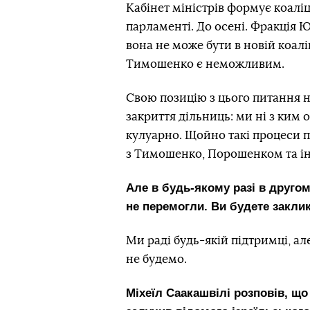
Кабінет міністрів формує коаліц
парламенті. До осені. Фракція
вона не може бути в новій коалі
Тимошенко є неможливим.
Свою позицію з цього питання н
закриття дільниць: ми ні з ким 
кулуарно. Щойно такі процеси п
з Тимошенко, Порошенком та і
Але в будь-якому разі в другом
не перемогли. Ви будете закли
Ми раді будь-якій підтримці, ал
не будемо.
Міхеїл Саакашвілі розповів, щ