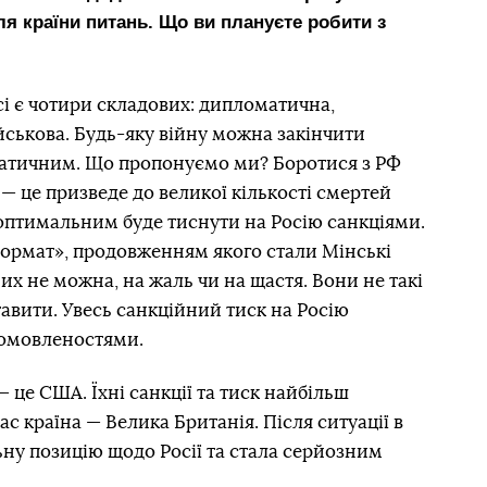
ля країни питань. Що ви плануєте робити з
сі є чотири складових: дипломатична,
йськова. Будь-яку війну можна закінчити
атичним. Що пропонуємо ми? Боротися з РФ
 це призведе до великої кількості смертей
 оптимальним буде тиснути на Росію санкціями.
ормат», продовженням якого стали Мінські
их не можна, на жаль чи на щастя. Вони не такі
тавити. Увесь санкційний тиск на Росію
домовленостями.
 це США. Їхні санкції та тиск найбільш
с країна — Велика Британія. Після ситуації в
ну позицію щодо Росії та стала серйозним