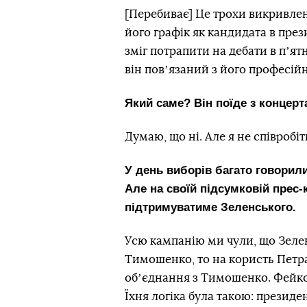
[Перебиває] Це трохи викривлена
його графік як кандидата в през
зміг потрапити на дебати в пʼят
він повʼязаний з його професій
Який саме? Він поїде з концерт
Думаю, що ні. Але я не співробі
У день виборів багато говорил
Але на своїй підсумковій прес-
підтримуватиме Зеленського.
Усю кампанію ми чули, що Зелен
Тимошенко, то на користь Петр
обʼєднання з Тимошенко. Фейко
Їхня логіка була такою: презид