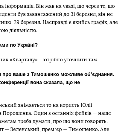
 інформація. Він мав на увазі, що через те, що
иденти був завантажений до 31 березня, він не
ницю, 29 березня. Насправді є якийсь графік, але
ною діяльністю.
ами по Україні?
тник «Кварталу». Потрібно уточнити там.
и про ваше з Тимошенко можливе обʼєднання.
конференції вона сказала, що не
ський знімається то на користь Юлії
а Порошенка. Один з останніх фейків — наше
метам треба думати, про що вони говорять.
ент — Зеленський, премʼєр — Тимошенко. Але