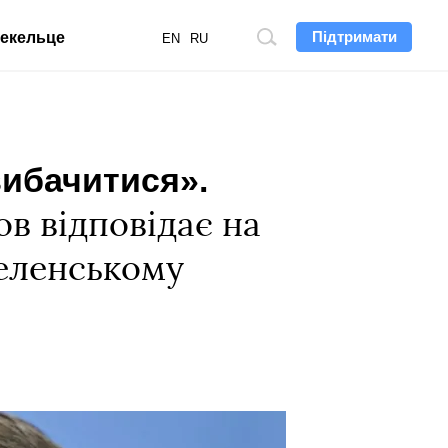
Підтримати
екельце
Пошук
EN
RU
по
сайту
вибачитися».
в відповідає на
Зеленському