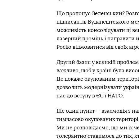
Що пропонує Зеленський? Розг
підписантів Будапештського ме
можливість консолідувати ці век
лазерний промінь і направити 
Росію відмовитися від своїх агр
Другий базис у великій пробле
важливо, щоб у країні була висо
Це покаже окупованим територія
дозволить модернізувати україн
нас до вступу в ЄС і НАТО.
Ще один пункт — взаємодія з н
тимчасово окупованих територія
Ми не розповідаємо, що ми їх ч
толерантно ставимося до тих, хт