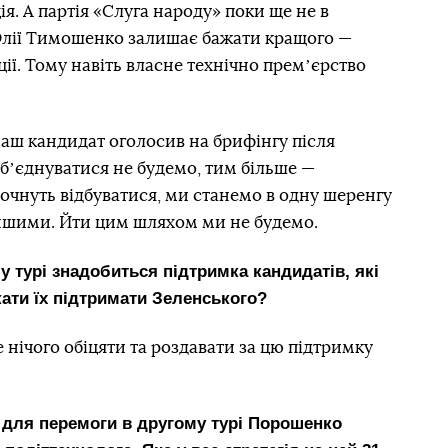
ія. А партія «Слуга народу» поки ще не в
 Юлії Тимошенко залишає бажати кращого —
ції. Тому навіть власне технічно премʼєрство
аш кандидат оголосив на брифінгу після
обʼєднуватися не будемо, тим більше —
очнуть відбуватися, ми станемо в одну шеренгу
ншими. Йти цим шляхом ми не будемо.
у турі знадобиться підтримка кандидатів, які
кати їх підтримати Зеленського?
е нічого обіцяти та роздавати за цю підтримку
о для перемоги в другому турі Порошенко