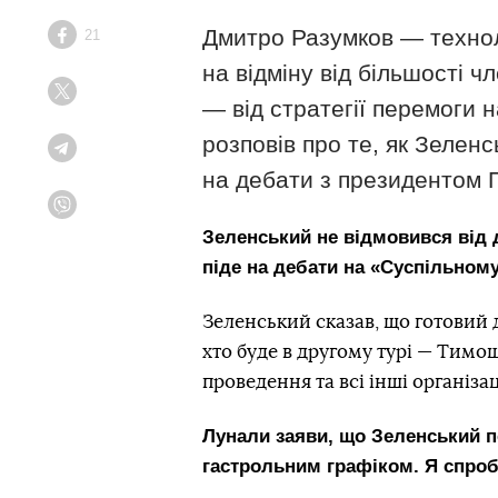
Дмитро Разумков — технол
21
Facebook
на відміну від більшості 
Twitter
— від стратегії перемоги 
розповів про те, як Зелен
Telegram
на дебати з президентом
Viber
Зеленський не відмовився від д
піде на дебати на «Суспільном
Зеленський сказав, що готовий до
хто буде в другому турі — Тимо
проведення та всі інші організа
Лунали заяви, що Зеленський п
гастрольним графіком. Я спробу