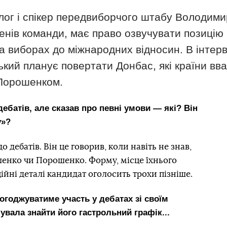
ог і спікер передвиборчого штабу Володими
членів команди, має право озвучувати позицію
на виборах до міжнародних відносин. В інтер
ський планує повертати Донбас, які країни вв
 Порошенком.
ебатів, але сказав про певні умови — які? Він
у»?
 дебатів. Він це говорив, коли навіть не знав,
шенко чи Порошенко. Форму, місце їхнього
ційні деталі кандидат оголосить трохи пізніше.
огоджуватиме участь у дебатах зі своїм
вала знайти його гастрольний графік...