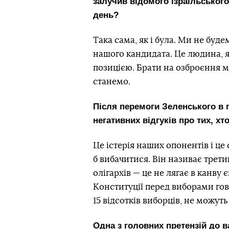
залучив відомого ізраїльського 
день?
Така сама, як і була. Ми не буд
нашого кандидата. Це людина, я
позицією. Брати на озброєння м
станемо.
Після перемоги Зеленського в 
негативних відгуків про тих, х
Це істерія наших опонентів і ц
б вибачитися. Він називає трет
олігархів — це не лягає в канву
Конституції перед виборами гово
15 відсотків виборців, не можуть
Одна з головних претензій до в