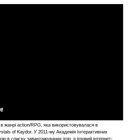
 в жанрі action/RPG, яка використовувалася в
stals of Kaydor. У 2011-му Академія Інтерактивних
ю в списку завантажуваних ігор, а ігровий інтернет-