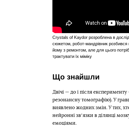
Crystals of Kaydor розроблена в дослі
сюжетом, робот-мандрівник розбився н
йому з ремонтом, але для цього потрі
трактувати їх міміку
Що знайшли
Двічі — до і після експеримент
резонансну томографію). У гравці
виявлено жодних змін. У тих, хто
нейронні звʼязки в ділянці мозк
емоціями.