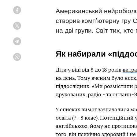
Американський нейробіолог
Facebook
створив компʼютерну гру Cr
Twitter
на дві групи. Світ тих, хт
Telegram
Як набирали «піддо
Viber
Діти у віці від 8 до 18 років
витр
на день. Тому вченим було неск
піддослідних. «Ми розмістили ре
друкованих, радіо - та онлайн-
У списках вимог зазначалися мі
освіта (7—8 клас). Потенційний
англійською, йому не протипок
того, він психічно здоровий і 