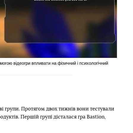
огою відеогри впливати на фізичний і психологічний
дві групи. Протягом двох тижнів вони тестували
дуктів. Першій групі дісталася гра Bastion,