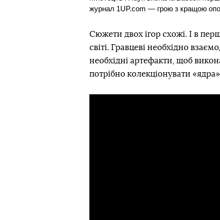
журнал 1UP.com — грою з кращою оп
Сюжети двох ігор схожі. І в перш
світі. Гравцеві необхідно взаєм
необхідні артефакти, щоб викон
потрібно колекціонувати «ядра» 