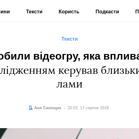
вини
Тексти
Користь
Подкасти
П
Тексти
обили відеогру, яка вплив
слідженням керував близьк
лами
Автор:
Аня Синящик
Дата:
20:03, 17 серпня 2018