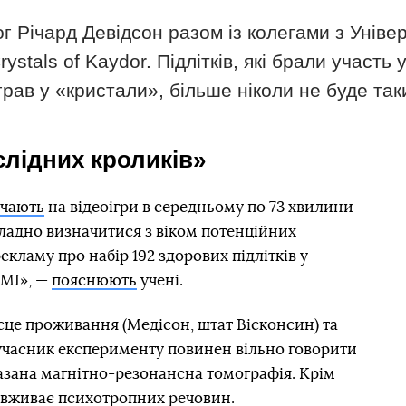
 Річард Девідсон разом із колегами з Уніве
ystals of Kaydor. Підлітків, які брали участь
о грав у «кристали», більше ніколи не буде та
слідних кроликів»
ачають
на відеоігри в середньому по 73 хвилини
ладно визначитися з віком потенційних
кламу про набір 192 здорових підлітків у
ЗМІ», —
пояснюють
учені.
сце проживання (Медісон, штат Вісконсин) та
 учасник експерименту повинен вільно говорити
азана магнітно-резонансна томографія. Крім
не вживає психотропних речовин.