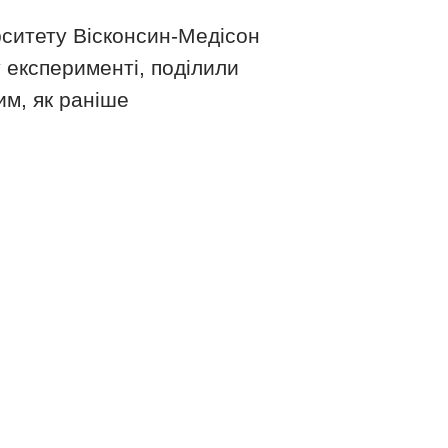
рситету Вісконсин-Медісон
 у експерименті, поділили
ким, як раніше