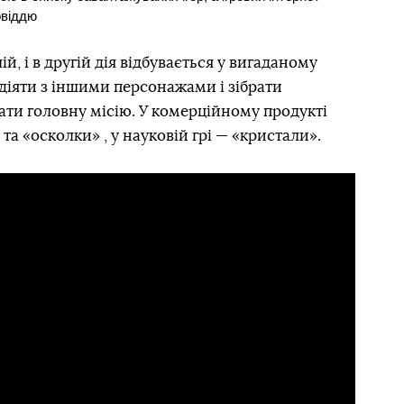
овіддю
ій, і в другій дія відбувається у вигаданому
одіяти з іншими персонажами і зібрати
ати головну місію. У комерційному продукті
та «осколки» , у науковій грі — «кристали».