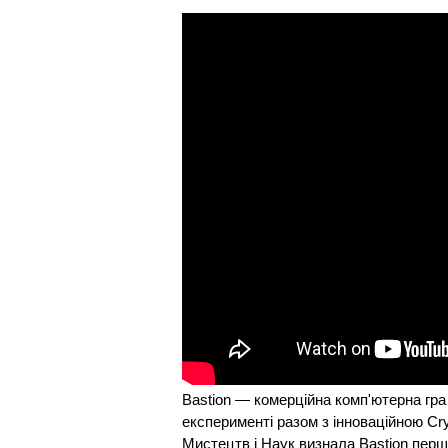
Bastion — комерційна комп'ютерна гра
експерименті разом з інноваційною Cry
Мистецтв і Наук визнала Bastion першо