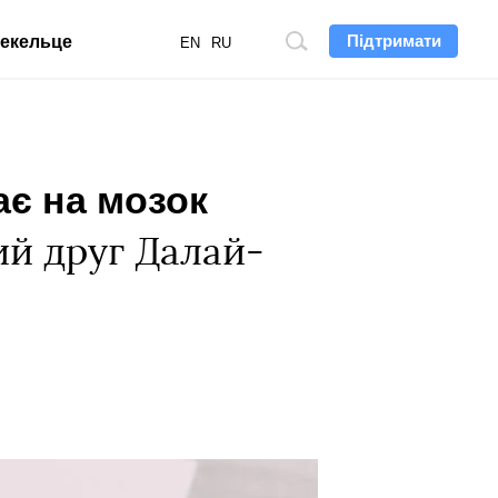
Підтримати
екельце
Пошук
EN
RU
по
сайту
ає на мозок
ий друг Далай-