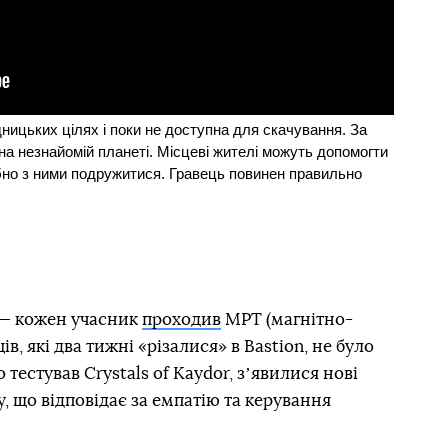
дницьких цілях і поки не доступна для скачування. За
а незнайомій планеті. Місцеві жителі можуть допомогти
бно з ними подружитися. Гравець повинен правильно
у — кожен учасник
проходив
МРТ (магнітно-
в, які два тижні «різалися» в Bastion, не було
 тестував Crystals of Kaydor, зʼявилися нові
у, що відповідає за емпатію та керування