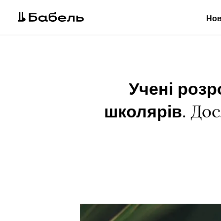
Но
Учені розр
школярів
. До